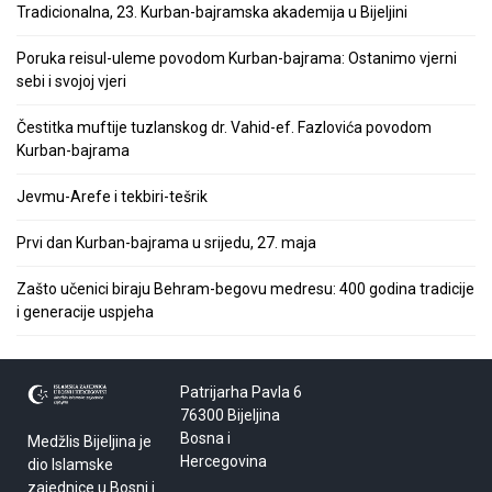
Tradicionalna, 23. Kurban-bajramska akademija u Bijeljini
Poruka reisul-uleme povodom Kurban-bajrama: Ostanimo vjerni
sebi i svojoj vjeri
Čestitka muftije tuzlanskog dr. Vahid-ef. Fazlovića povodom
Kurban-bajrama
Jevmu-Arefe i tekbiri-tešrik
Prvi dan Kurban-bajrama u srijedu, 27. maja
Zašto učenici biraju Behram-begovu medresu: 400 godina tradicije
i generacije uspjeha
Patrijarha Pavla 6
76300 Bijeljina
Bosna i
Medžlis Bijeljina je
Hercegovina
dio Islamske
zajednice u Bosni i