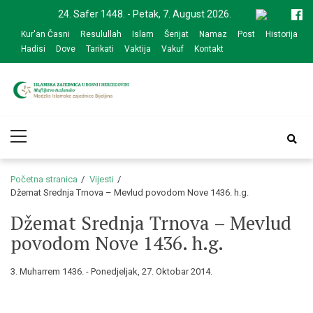
Skip
Skip
24. Safer 1448. - Petak, 7. August 2026.
to
to
Kur'an Časni
Resulullah
Islam
Šerijat
Namaz
Post
Historija
navigation
content
Hadisi
Dove
Tarikati
Vaktija
Vakuf
Kontakt
Medžlis Islamske
Službena web prezentacija
Primary
zajednice Bijeljina
Menu
Početna stranica
Vijesti
Džemat Srednja Trnova – Mevlud povodom Nove 1436. h.g.
Džemat Srednja Trnova – Mevlud
povodom Nove 1436. h.g.
3. Muharrem 1436. - Ponedjeljak, 27. Oktobar 2014.