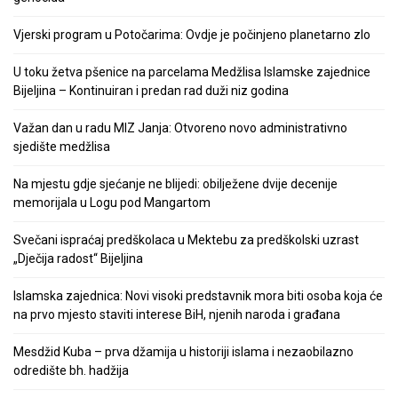
Vjerski program u Potočarima: Ovdje je počinjeno planetarno zlo
U toku žetva pšenice na parcelama Medžlisa Islamske zajednice
Bijeljina – Kontinuiran i predan rad duži niz godina
Važan dan u radu MIZ Janja: Otvoreno novo administrativno
sjedište medžlisa
Na mjestu gdje sjećanje ne blijedi: obilježene dvije decenije
memorijala u Logu pod Mangartom
Svečani ispraćaj predškolaca u Mektebu za predškolski uzrast
„Dječija radost“ Bijeljina
Islamska zajednica: Novi visoki predstavnik mora biti osoba koja će
na prvo mjesto staviti interese BiH, njenih naroda i građana
Mesdžid Kuba – prva džamija u historiji islama i nezaobilazno
odredište bh. hadžija