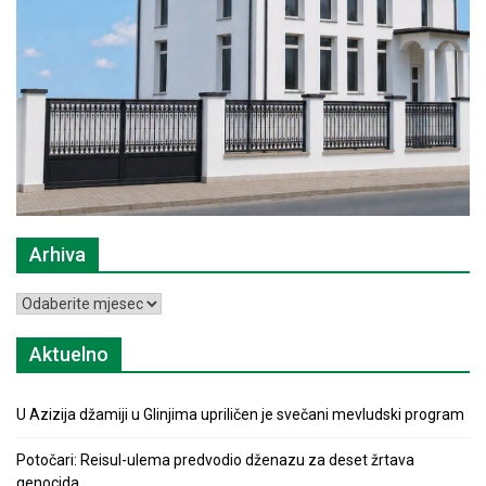
Arhiva
Arhiva
Aktuelno
U Azizija džamiji u Glinjima upriličen je svečani mevludski program
Potočari: Reisul-ulema predvodio dženazu za deset žrtava
genocida