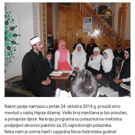
Nakon jacija-namaza u petak 24. oktobra 2014.g. proučili smo
mevlud u našoj Hajrija džamiji. Veliki broj mještana je bio prisutan,
a ponajviše djece. Na kraju programa su polaznicima mekteba
podijeljeni skromni paketići za 25 najredovnijih polaznika.
Neka nam je svima hairli i uspješna Nova hidžretska godina!