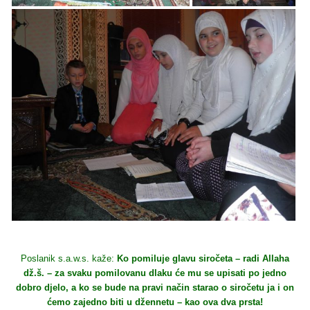
Poslanik s.a.w.s. kaže:
Ko pomiluje glavu siročeta – radi Allaha
dž.š. – za svaku pomilovanu dlaku će mu se upisati po jedno
dobro djelo, a ko se bude na pravi način starao o siročetu ja i on
ćemo zajedno biti u džennetu – kao ova dva prsta!