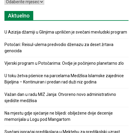
Arhiva
Aktuelno
U Azizija džamiji u Glinjima upriličen je svečani mevludski program
Potočari: Reisul-ulema predvodio dženazu za deset žrtava
genocida
Vjerski program u Potočarima: Ovdje je počinjeno planetarno zlo
U toku žetva pšenice na parcelama Medžlisa Islamske zajednice
Bijeljina – Kontinuiran i predan rad duži niz godina
Važan dan u radu MIZ Janja: Otvoreno novo administrativno
sjedište medžlisa
Na mjestu gdje sjećanje ne blijedi: obilježene dvije decenije
memorijala u Logu pod Mangartom
Svečani ispraćaj predškolaca u Mektebu za predškolski uzrast