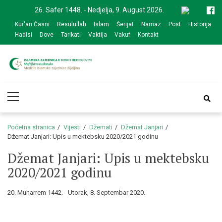
Skip
Skip
26. Safer 1448. - Nedjelja, 9. August 2026.
to
to
Kur'an Časni
Resulullah
Islam
Šerijat
Namaz
Post
Historija
navigation
content
Hadisi
Dove
Tarikati
Vaktija
Vakuf
Kontakt
Medžlis Islamske
Službena web prezentacija
Primary
zajednice Bijeljina
Menu
Početna stranica
Vijesti
Džemati
Džemat Janjari
Džemat Janjari: Upis u mektebsku 2020/2021 godinu
Džemat Janjari: Upis u mektebsku
2020/2021 godinu
20. Muharrem 1442. - Utorak, 8. Septembar 2020.