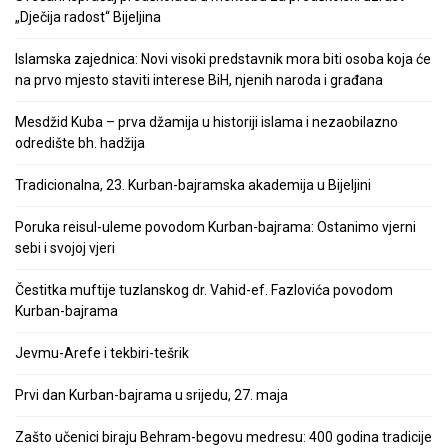
„Dječija radost“ Bijeljina
Islamska zajednica: Novi visoki predstavnik mora biti osoba koja će
na prvo mjesto staviti interese BiH, njenih naroda i građana
Mesdžid Kuba – prva džamija u historiji islama i nezaobilazno
odredište bh. hadžija
Tradicionalna, 23. Kurban-bajramska akademija u Bijeljini
Poruka reisul-uleme povodom Kurban-bajrama: Ostanimo vjerni
sebi i svojoj vjeri
Čestitka muftije tuzlanskog dr. Vahid-ef. Fazlovića povodom
Kurban-bajrama
Jevmu-Arefe i tekbiri-tešrik
Prvi dan Kurban-bajrama u srijedu, 27. maja
Zašto učenici biraju Behram-begovu medresu: 400 godina tradicije