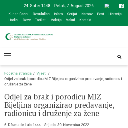
Skip
Skip
24. Safer 1448. - Petak, 7. August 2026.
to
to
Kur'an Časni
Resulullah
Islam
Šerijat
Namaz
Post
Historija
navigation
content
Hadisi
Dove
Tarikati
Vaktija
Vakuf
Kontakt
Medžlis Islamske
Službena web prezentacija
Primary
zajednice Bijeljina
Menu
Početna stranica
Vijesti
Odjel za brak i porodicu MIZ Bijeljina organizirao predavanje, radionicu i
druženje za žene
Odjel za brak i porodicu MIZ
Bijeljina organizirao predavanje,
radionicu i druženje za žene
6. Džumade-l-ula 1444. - Srijeda, 30. Novembar 2022.