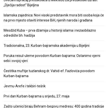
„Dječija radost“ Bijeljina
Islamska zajednica: Novi visoki predstavnik mora biti osoba koja će
na prvo mjesto staviti interese BiH, njenih naroda i građana
Mesdžid Kuba – prva džamija u historiji islama i nezaobilazno
odredište bh. hadžija
Tradicionalna, 23. Kurban-bajramska akademija u Bijeljini
Poruka reisul-uleme povodom Kurban-bajrama: Ostanimo vjerni
sebi i svojoj vjeri
Čestitka muftije tuzlanskog dr. Vahid-ef. Fazlovića povodom
Kurban-bajrama
Jevmu-Arefe i tekbiri-tešrik
Prvi dan Kurban-bajrama u srijedu, 27. maja
Zašto učenici biraju Behram-begovu medresu: 400 godina tradicije