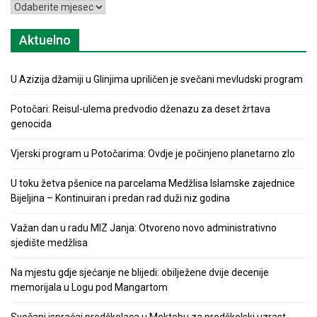
Arhiva
Aktuelno
U Azizija džamiji u Glinjima upriličen je svečani mevludski program
Potočari: Reisul-ulema predvodio dženazu za deset žrtava
genocida
Vjerski program u Potočarima: Ovdje je počinjeno planetarno zlo
U toku žetva pšenice na parcelama Medžlisa Islamske zajednice
Bijeljina – Kontinuiran i predan rad duži niz godina
Važan dan u radu MIZ Janja: Otvoreno novo administrativno
sjedište medžlisa
Na mjestu gdje sjećanje ne blijedi: obilježene dvije decenije
memorijala u Logu pod Mangartom
Svečani ispraćaj predškolaca u Mektebu za predškolski uzrast