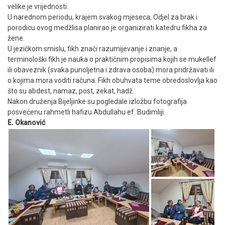
velike je vrijednosti.
U narednom periodu, krajem svakog mjeseca, Odjel za brak i
porodicu ovog medžlisa planirao je organizirati katedru fikha za
žene.
U jezičkom smislu, fikh znači razumijevanje i znanje, a
terminološki fikh je nauka o praktičnim propisima kojih se mukellef
ili obaveznik (svaka punoljetna i zdrava osoba) mora pridržavati ili
o kojima mora voditi računa. Fikh obuhvata teme obredoslovlja kao
što su abdest, namaz, post, zekat, hadž.
Nakon druženja Bijeljinke su pogledale izložbu fotografija
posvećenu rahmetli hafizu Abdullahu ef. Budimliji.
E. Okanović