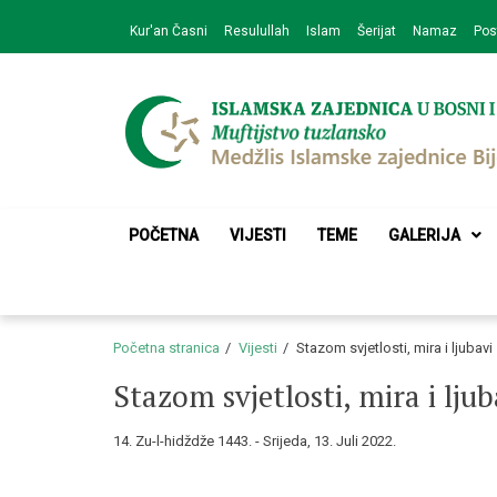
Skip
Skip
Kur'an Časni
Resulullah
Islam
Šerijat
Namaz
Pos
to
to
navigation
content
Medžlis Islamske 
Službena web prezentacija
POČETNA
VIJESTI
TEME
GALERIJA
Početna stranica
Vijesti
Stazom svjetlosti, mira i ljubavi
Stazom svjetlosti, mira i ljub
14. Zu-l-hidždže 1443. - Srijeda, 13. Juli 2022.