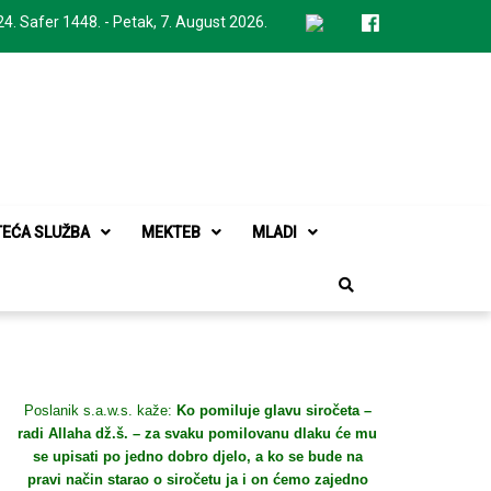
24. Safer 1448. - Petak, 7. August 2026.
TEĆA SLUŽBA
MEKTEB
MLADI
Poslanik s.a.w.s. kaže:
Ko pomiluje glavu siročeta –
radi Allaha dž.š. – za svaku pomilovanu dlaku će mu
se upisati po jedno dobro djelo, a ko se bude na
pravi način starao o siročetu ja i on ćemo zajedno