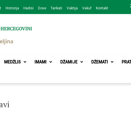
t
Historija
Hadisi
Dove
Tarikati
Vaktija
Vakuf
Kontakt
zajednice Bijeljina
MEDŽLIS
IMAMI
DŽAMIJE
DŽEMATI
PRA
avi