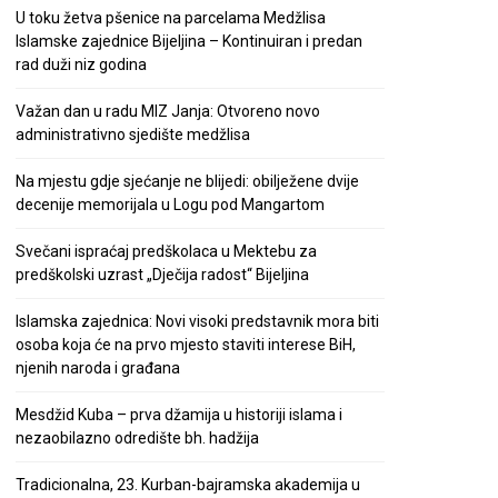
U toku žetva pšenice na parcelama Medžlisa
Islamske zajednice Bijeljina – Kontinuiran i predan
rad duži niz godina
Važan dan u radu MIZ Janja: Otvoreno novo
administrativno sjedište medžlisa
Na mjestu gdje sjećanje ne blijedi: obilježene dvije
decenije memorijala u Logu pod Mangartom
Svečani ispraćaj predškolaca u Mektebu za
predškolski uzrast „Dječija radost“ Bijeljina
Islamska zajednica: Novi visoki predstavnik mora biti
osoba koja će na prvo mjesto staviti interese BiH,
njenih naroda i građana
Mesdžid Kuba – prva džamija u historiji islama i
nezaobilazno odredište bh. hadžija
Tradicionalna, 23. Kurban-bajramska akademija u