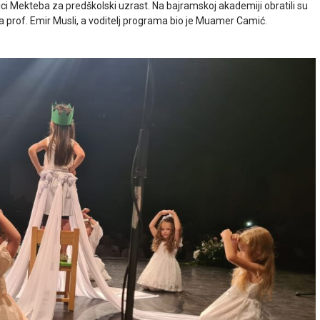
znici Mekteba za predškolski uzrast. Na bajramskoj akademiji obratili su
na prof. Emir Musli, a voditelj programa bio je Muamer Camić.