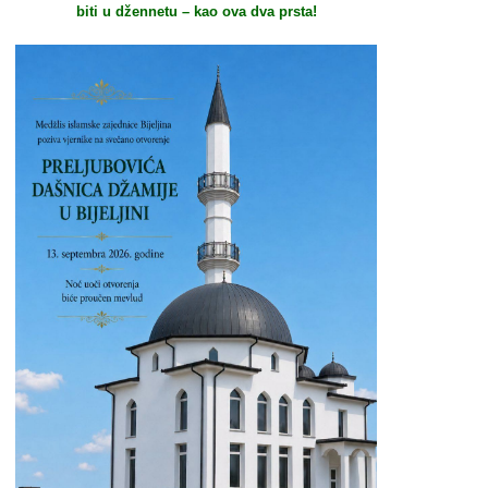
biti u džennetu – kao ova dva prsta!