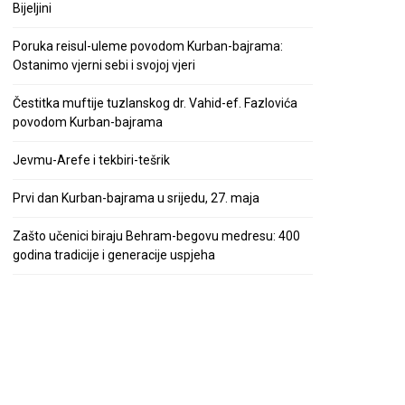
Bijeljini
Poruka reisul-uleme povodom Kurban-bajrama:
Ostanimo vjerni sebi i svojoj vjeri
Čestitka muftije tuzlanskog dr. Vahid-ef. Fazlovića
povodom Kurban-bajrama
Jevmu-Arefe i tekbiri-tešrik
Prvi dan Kurban-bajrama u srijedu, 27. maja
Zašto učenici biraju Behram-begovu medresu: 400
godina tradicije i generacije uspjeha