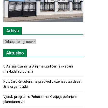
Arhiva
Arhiva
Aktuelno
U Azizija džamiji u Glinjima upriličen je svečani
mevludski program
Potočari: Reisul-ulema predvodio dženazu za deset
žrtava genocida
Vjerski program u Potočarima: Ovdje je počinjeno
planetarno zlo