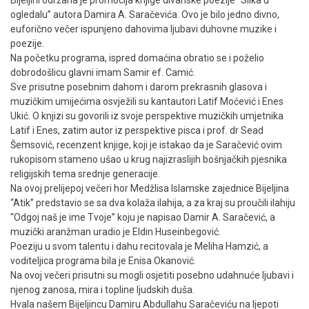
ogledalu” autora Damira A. Saračevića. Ovo je bilo jedno divno,
euforično večer ispunjeno dahovima ljubavi duhovne muzike i
poezije.
Na početku programa, ispred domaćina obratio se i poželio
dobrodošlicu glavni imam Samir ef. Camić.
Sve prisutne posebnim dahom i darom prekrasnih glasova i
muzičkim umijećima osvježili su kantautori Latif Moćević i Enes
Ukić. O knjizi su govorili iz svoje perspektive muzičkih umjetnika
Latif i Enes, zatim autor iz perspektive pisca i prof. dr Sead
Šemsović, recenzent knjige, koji je istakao da je Saračević ovim
rukopisom stameno ušao u krug najizraslijih bošnjačkih pjesnika
religijskih tema srednje generacije.
Na ovoj prelijepoj večeri hor Medžlisa Islamske zajednice Bijeljina
“Atik” predstavio se sa dva kolaža ilahija, a za kraj su proučili ilahiju
“Odgoj naš je ime Tvoje” koju je napisao Damir A. Saračević, a
muzički aranžman uradio je Eldin Huseinbegović.
Poeziju u svom talentu i dahu recitovala je Meliha Hamzić, a
voditeljica programa bila je Enisa Okanović.
Na ovoj večeri prisutni su mogli osjetiti posebno udahnuće ljubavi i
njenog zanosa, mira i topline ljudskih duša.
Hvala našem Bijeljincu Damiru Abdullahu Saračeviću na ljepoti