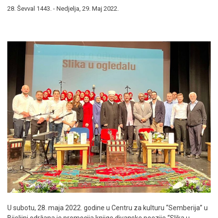
28. Ševval 1443. - Nedjelja, 29. Maj 2022.
U subotu, 28. maja 2022. godine u Centru za kulturu “Semberija” u
Bijeljini održana je promocija knjige divanske poezije “Slika u