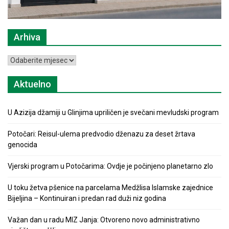
Arhiva
Arhiva
Aktuelno
U Azizija džamiji u Glinjima upriličen je svečani mevludski program
Potočari: Reisul-ulema predvodio dženazu za deset žrtava
genocida
Vjerski program u Potočarima: Ovdje je počinjeno planetarno zlo
U toku žetva pšenice na parcelama Medžlisa Islamske zajednice
Bijeljina – Kontinuiran i predan rad duži niz godina
Važan dan u radu MIZ Janja: Otvoreno novo administrativno