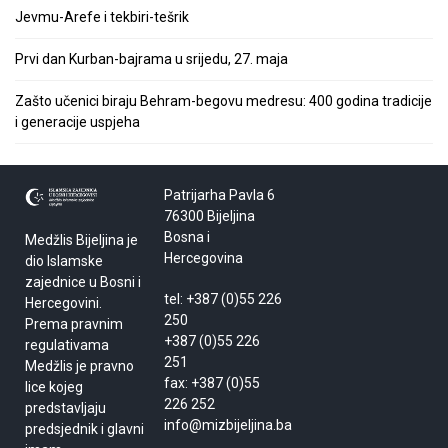
Jevmu-Arefe i tekbiri-tešrik
Prvi dan Kurban-bajrama u srijedu, 27. maja
Zašto učenici biraju Behram-begovu medresu: 400 godina tradicije
i generacije uspjeha
Patrijarha Pavla 6
76300 Bijeljina
Bosna i
Medžlis Bijeljina je
Hercegovina
dio Islamske
zajednice u Bosni i
tel: +387 (0)55 226
Hercegovini.
250
Prema pravnim
+387 (0)55 226
regulativama
251
Medžlis je pravno
fax: +387 (0)55
lice kojeg
226 252
predstavljaju
info@mizbijeljina.ba
predsjednik i glavni