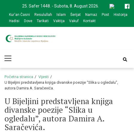
Skip
Skip
25. Safer 1448. - Subota, 8. August 2026.
to
to
Kur'an Časni
Resulullah
Islam
Šerijat
Namaz
Post
Historija
navigation
content
Hadisi
Dove
Tarikati
Vaktija
Vakuf
Kontakt
Medžlis Islamske
Službena web prezentacija
Primary
zajednice Bijeljina
Menu
Početna stranica
Vijesti
U Bijeljini predstavljena knjiga divanske poezije “Slika u ogledalu”,
autora Damira A. Saračevića.
U Bijeljini predstavljena knjiga
divanske poezije “Slika u
ogledalu”, autora Damira A.
Saračevića.