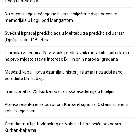
sjedište medžlisa
Na mjestu gdje sjećanje ne blijedi: obilježene dvije decenije
memorijala u Logu pod Mangartom
Svečani ispraćaj predškolaca u Mektebu za predškolski uzrast
„Dječija radost“ Bijeljina
Islamska zajednica: Novi visoki predstavnik mora biti osoba koja će
na prvo mjesto staviti interese BiH, njenih naroda i građana
Mesdžid Kuba – prva džamija u historiji islama i nezaobilazno
odredište bh. hadžija
Tradicionalna, 23. Kurban-bajramska akademija u Bijeljini
Poruka reisul-uleme povodom Kurban-bajrama: Ostanimo vjerni
sebi i svojoj vjeri
Čestitka muftije tuzlanskog dr. Vahid-ef. Fazlovića povodom
Kurban-bajrama