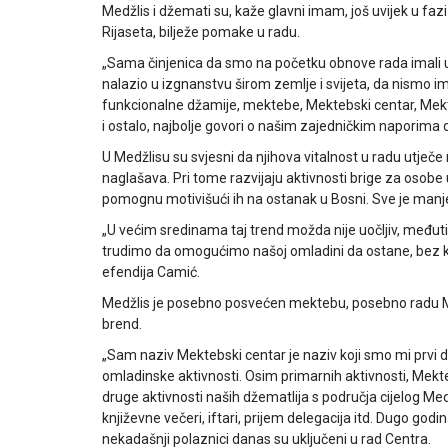
Medžlis i džemati su, kaže glavni imam, još uvijek u fazi
Rijaseta, bilježe pomake u radu.
„Sama činjenica da smo na početku obnove rada imali u 
nalazio u izgnanstvu širom zemlje i svijeta, da nismo
funkcionalne džamije, mektebe, Mektebski centar, Mekt
i ostalo, najbolje govori o našim zajedničkim naporima d
U Medžlisu su svjesni da njihova vitalnost u radu utječe 
naglašava. Pri tome razvijaju aktivnosti brige za osobe u
pomognu motivišući ih na ostanak u Bosni. Sve je manje 
„U većim sredinama taj trend možda nije uočljiv, međuti
trudimo da omogućimo našoj omladini da ostane, bez kvali
efendija Camić.
Medžlis je posebno posvećen mektebu, posebno radu Me
brend.
„Sam naziv Mektebski centar je naziv koji smo mi prvi d
omladinske aktivnosti. Osim primarnih aktivnosti, Mekte
druge aktivnosti naših džematlija s područja cijelog Medž
književne večeri, iftari, prijem delegacija itd. Dugo godi
nekadašnji polaznici danas su uključeni u rad Centra.