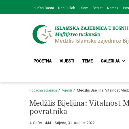
Skip
Skip
Kur'an Časni
Resulullah
Islam
Šerijat
Namaz
Pos
to
to
navigation
content
Medžlis Islamske 
Službena web prezentacija
POČETNA
VIJESTI
TEME
GALERIJA
Početna stranica
Vijesti
Medžlis Bijeljina: Vitalnost Med
Medžlis Bijeljina: Vitalnost 
povratnika
4. Safer 1444. - Srijeda, 31. August 2022.