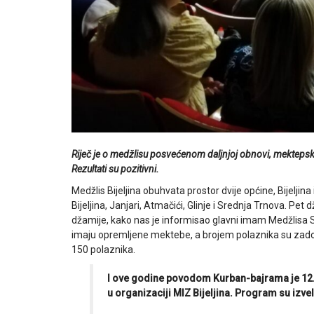
Riječ je o medžlisu posvećenom daljnjoj obnovi, mektepsko
Rezultati su pozitivni.
Medžlis Bijeljina obuhvata prostor dvije općine, Bijelji
Bijeljina, Janjari, Atmačići, Glinje i Srednja Trnova. Pet
džamije, kako nas je informisao glavni imam Medžlisa 
imaju opremljene mektebe, a brojem polaznika su zadovo
150 polaznika.
I ove godine povodom Kurban-bajrama je 12. j
u organizaciji MIZ Bijeljina. Program su izvel