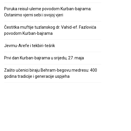
Poruka reisul-uleme povodom Kurban-bajrama:
Ostanimo vjerni sebi i svojoj vjeri
Čestitka muftije tuzlanskog dr. Vahid-ef. Fazlovića
povodom Kurban-bajrama
Jevmu-Arefe i tekbiri-tešrik
Prvi dan Kurban-bajrama u srijedu, 27. maja
Zašto učenici biraju Behram-begovu medresu: 400
godina tradicije i generacije uspjeha