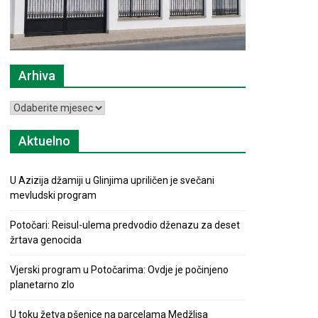
Arhiva
Arhiva
Aktuelno
U Azizija džamiji u Glinjima upriličen je svečani
mevludski program
Potočari: Reisul-ulema predvodio dženazu za deset
žrtava genocida
Vjerski program u Potočarima: Ovdje je počinjeno
planetarno zlo
U toku žetva pšenice na parcelama Medžlisa