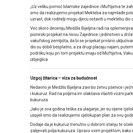
„Uz veliku pomoć Islamske zajednice i Muftijstva te zahval
smo da realizujemo projekat Mekteba za najmlađe polaz
uzrast, dok roditelji mogu djecu ostaviti u mektebu dio da
Već skoro deceniju Medžlis Bijeljina radi na oplemenjiv
pionirski projekat na nivou Zajednice i jedinstven u drž
vakufskog zemljišta, da bi se projekat proširio uključiv
dio su dobili besplatno, a za drugi plaćaju najam, pute
podršku koju pri tom projektu imaju od Muftijstva, Vakuf
izbjeglica.
Uzgoj žitarica – viza za budućnost
Nedavno je Medžlis Bijeljina završio žetvu pšenice i je
i kukuruz. Rad na poljima im olakšava vlastiti vozni park
kukuruza.
„Iako je ova godina teška za ulaganje, jer su cijene cjel
uspjeli smo da realizujemo cjelokupan plan za ovu godin
Dodaje da je kukuruz trenutno u dobrom stanju te oček
zalijevati polja kukuruza. Upravo ovim projektom, kako