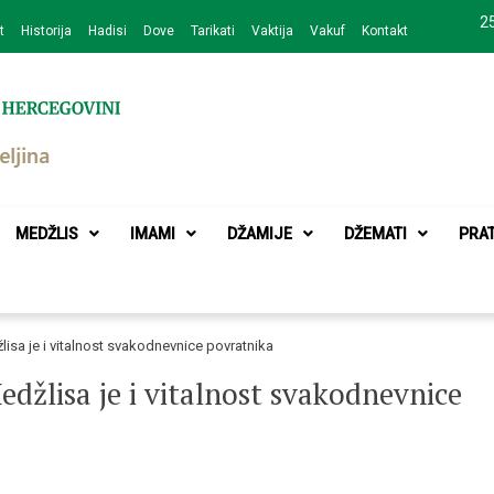
25
t
Historija
Hadisi
Dove
Tarikati
Vaktija
Vakuf
Kontakt
zajednice Bijeljina
MEDŽLIS
IMAMI
DŽAMIJE
DŽEMATI
PRA
žlisa je i vitalnost svakodnevnice povratnika
Medžlisa je i vitalnost svakodnevnice