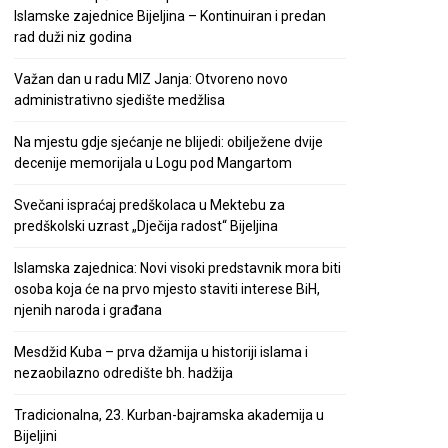
Islamske zajednice Bijeljina – Kontinuiran i predan
rad duži niz godina
Važan dan u radu MIZ Janja: Otvoreno novo
administrativno sjedište medžlisa
Na mjestu gdje sjećanje ne blijedi: obilježene dvije
decenije memorijala u Logu pod Mangartom
Svečani ispraćaj predškolaca u Mektebu za
predškolski uzrast „Dječija radost“ Bijeljina
Islamska zajednica: Novi visoki predstavnik mora biti
osoba koja će na prvo mjesto staviti interese BiH,
njenih naroda i građana
Mesdžid Kuba – prva džamija u historiji islama i
nezaobilazno odredište bh. hadžija
Tradicionalna, 23. Kurban-bajramska akademija u
Bijeljini