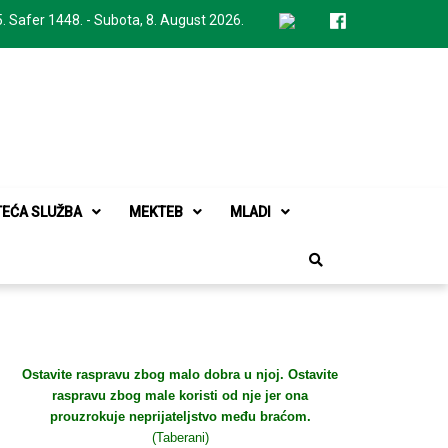
. Safer 1448. - Subota, 8. August 2026.
TEĆA SLUŽBA
MEKTEB
MLADI
Ostavite raspravu zbog malo dobra u njoj. Ostavite
raspravu zbog male koristi od nje jer ona
prouzrokuje neprijateljstvo među braćom.
(Taberani)