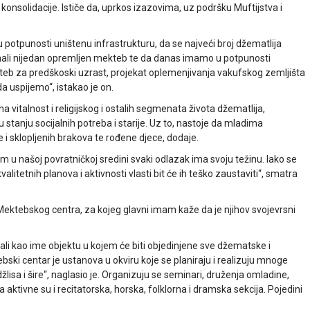
 konsolidacije. Ističe da, uprkos izazovima, uz podršku Muftijstva i
potpunosti uništenu infrastrukturu, da se najveći broj džematlija
 imali nijedan opremljen mekteb te da danas imamo u potpunosti
eb za predškoski uzrast, projekat oplemenjivanja vakufskog zemljišta
a uspijemo“, istakao je on.
na vitalnost i religijskog i ostalih segmenata života džematlija,
 stanju socijalnih potreba i starije. Uz to, nastoje da mladima
i sklopljenih brakova te rođene djece, dodaje.
m u našoj povratničkoj sredini svaki odlazak ima svoju težinu. Iako se
tetnih planova i aktivnosti vlasti bit će ih teško zaustaviti“, smatra
ktebskog centra, za kojeg glavni imam kaže da je njihov svojevrsni
ali kao ime objektu u kojem će biti objedinjene sve džematske i
bski centar je ustanova u okviru koje se planiraju i realizuju mnoge
lisa i šire“, naglasio je. Organizuju se seminari, druženja omladine,
na aktivne su i recitatorska, horska, folklorna i dramska sekcija. Pojedini