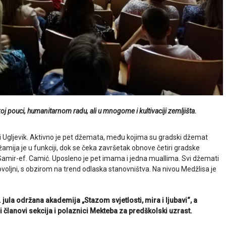
j pouci, humanitarnom radu, ali u mnogome i kultivaciji zemljišta.
na i Ugljevik. Aktivno je pet džemata, među kojima su gradski džemat
 džamija je u funkciji, dok se čeka završetak obnove četiri gradske
Samir-ef. Camić. Uposleno je pet imama i jedna muallima. Svi džemati
ljni, s obzirom na trend odlaska stanovništva. Na nivou Medžlisa je
ula održana akademija „Stazom svjetlosti, mira i ljubavi“, a
i članovi sekcija i polaznici Mekteba za predškolski uzrast.