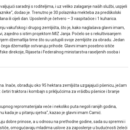
jujući saradnji s roditeljima, i uz veliko zalaganje naših službi, uspjeli
nike“, dodao je. Trenutno je 30 polaznika mekteba za predškolski
na ili cijeli dan. Uposlenih je četvero – 3 vaspitačice i 1 kuharica.
anju vakufskog i drugog zemljišta, što je, kako naglašava glavni imam,
avi, zajedno s istim projektom MIZ Janja. Počelo se s rekultivisanjem
anjem džematlija time što su ustupili svoje zemljište za obradu. Jedan
m čega džematlije ostvaruju prihode. Glavni imam posebno ističe
ske direkcije, Rijaseta i Federalnog ministarstva raseljenih osoba i
čma. Inače, obrađuju oko 95 hektara zemljišta uzgajajući pšenicu, ječam
: četiri traktora i kombajn s priključcima za vršidbu pšenice i branje
okupnog repromaterijala veće i nekoliko puta negoli ranijih godina,
u kada je u pitanju sjetva“, kazao je glavni imam Camić.
uju dobre prinose, a u odnosu na prethodne godine, sada su spremni i
 ističe, omogućavaju mladima uslove za zaposlenje u budućnosti želeći