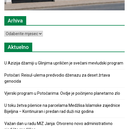
Arhiva
Arhiva
Aktuelno
U Azizija džamiji u Glinjima upriličen je svečani mevludski program
Potočari: Reisul-ulema predvodio dženazu za deset žrtava
genocida
Vjerski program u Potočarima: Ovdje je počinjeno planetarno zlo
U toku žetva pšenice na parcelama Medžlisa Islamske zajednice
Bijeljina – Kontinuiran i predan rad duži niz godina
Važan dan u radu MIZ Janja: Otvoreno novo administrativno