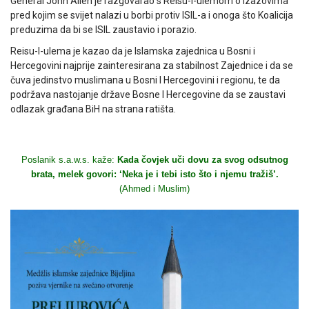
General John Allen je razgovarao s Reisu-l-ulemom o izazovima
pred kojim se svijet nalazi u borbi protiv ISIL-a i onoga što Koalicija
preduzima da bi se ISIL zaustavio i porazio.
Reisu-l-ulema je kazao da je Islamska zajednica u Bosni i
Hercegovini najprije zainteresirana za stabilnost Zajednice i da se
čuva jedinstvo muslimana u Bosni I Hercegovini i regionu, te da
podržava nastojanje države Bosne I Hercegovine da se zaustavi
odlazak građana BiH na strana ratišta.
Poslanik s.a.w.s. kaže:
Kada čovjek uči dovu za svog odsutnog
brata, melek govori: ‘Neka je i tebi isto što i njemu tražiš’.
(Ahmed i Muslim)