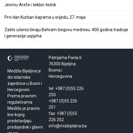
Jevmu-Arefe i tekbiri-tešrik
Prvi dan Kurban-bajrama u srijedu, 27. maja
Zašto učenici biraju Behram-begovu medresu: 400 godina tradicije
i generacije uspjeha
Patrijarha Pavla 6
76300 Bijeljina
Bosna i
Medžlis Bijeljina je
Hercegovina
dio Islamske
zajednice u Bosni i
tel: +387 (0)55 226
Hercegovini.
250
Prema pravnim
+387 (0)55 226
regulativama
251
Medžlis je pravno
fax: +387 (0)55
lice kojeg
226 252
predstavljaju
info@mizbijeljina.ba
predsjednik i glavni