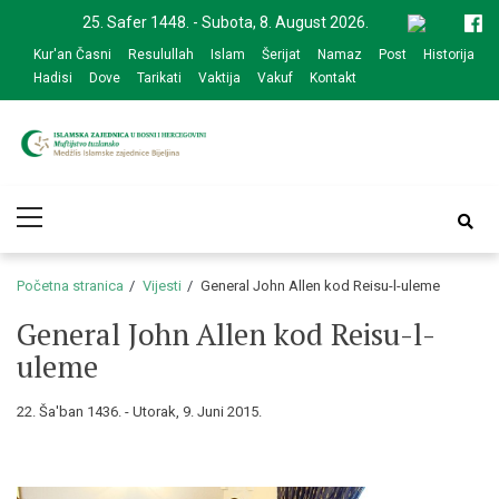
Skip
Skip
25. Safer 1448. - Subota, 8. August 2026.
to
to
Kur'an Časni
Resulullah
Islam
Šerijat
Namaz
Post
Historija
navigation
content
Hadisi
Dove
Tarikati
Vaktija
Vakuf
Kontakt
Medžlis Islamske
Službena web prezentacija
Primary
zajednice Bijeljina
Menu
Početna stranica
Vijesti
General John Allen kod Reisu-l-uleme
General John Allen kod Reisu-l-
uleme
22. Ša'ban 1436. - Utorak, 9. Juni 2015.