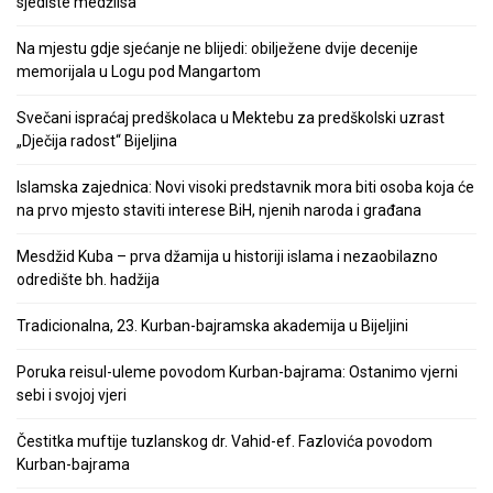
sjedište medžlisa
Na mjestu gdje sjećanje ne blijedi: obilježene dvije decenije
memorijala u Logu pod Mangartom
Svečani ispraćaj predškolaca u Mektebu za predškolski uzrast
„Dječija radost“ Bijeljina
Islamska zajednica: Novi visoki predstavnik mora biti osoba koja će
na prvo mjesto staviti interese BiH, njenih naroda i građana
Mesdžid Kuba – prva džamija u historiji islama i nezaobilazno
odredište bh. hadžija
Tradicionalna, 23. Kurban-bajramska akademija u Bijeljini
Poruka reisul-uleme povodom Kurban-bajrama: Ostanimo vjerni
sebi i svojoj vjeri
Čestitka muftije tuzlanskog dr. Vahid-ef. Fazlovića povodom
Kurban-bajrama