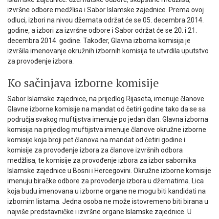
izvršne odbore medžlisa i Sabor Islamske zajednice. Prema ovoj
odluci, izbori na nivou džemata održat će se 05. decembra 2014.
godine, a izbori za izvršne odbore i Sabor održat će se 20. i 21.
decembra 2014. godine. Također, Glavna izborna komisija je
izvršila imenovanje okružnih izbornih komisija te utvrdila uputstvo
za provođenje izbora.
Ko sačinjava izborne komisije
Sabor Islamske zajednice, na prijedlog Rijaseta, imenuje članove
Glavne izborne komisije na mandat od četiri godine tako da se sa
područja svakog muftijstva imenuje po jedan član. Glavna izborna
komisija na prijedlog muftijstva imenuje članove okružne izborne
komisije koja broji pet članova na mandat od četiri godine i
komisije za provođenje izbora za članove izvršnih odbora
medžlisa, te komisije za provođenje izbora za izbor sabornika
Islamske zajednice u Bosni i Hercegovini. Okružne izborne komisije
imenuju biračke odbore za provođenje izbora u džematima. Lica
koja budu imenovana u izborne organe ne mogu biti kandidati na
izbornim listama. Jedna osoba ne može istovremeno biti birana u
najviše predstavničke i izvršne organe Islamske zajednice. U