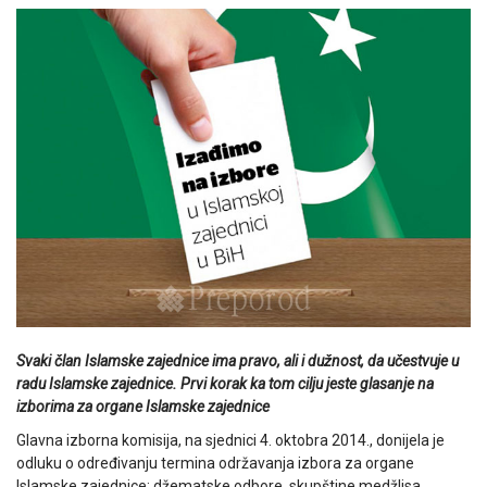
Svaki član Islamske zajednice ima pravo, ali i dužnost, da učestvuje u
radu Islamske zajednice. Prvi korak ka tom cilju jeste glasanje na
izborima za organe Islamske zajednice
Glavna izborna komisija, na sjednici 4. oktobra 2014., donijela je
odluku o određivanju termina održavanja izbora za organe
Islamske zajednice: džematske odbore, skupštine medžlisa,