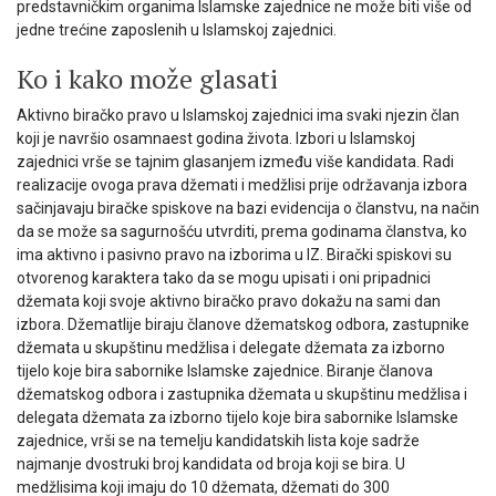
predstavničkim organima Islamske zajednice ne može biti više od
jedne trećine zaposlenih u Islamskoj zajednici.
Ko i kako može glasati
Aktivno biračko pravo u Islamskoj zajednici ima svaki njezin član
koji je navršio osamnaest godina života. Izbori u Islamskoj
zajednici vrše se tajnim glasanjem između više kandidata. Radi
realizacije ovoga prava džemati i medžlisi prije održavanja izbora
sačinjavaju biračke spiskove na bazi evidencija o članstvu, na način
da se može sa sagurnošću utvrditi, prema godinama članstva, ko
ima aktivno i pasivno pravo na izborima u IZ. Birački spiskovi su
otvorenog karaktera tako da se mogu upisati i oni pripadnici
džemata koji svoje aktivno biračko pravo dokažu na sami dan
izbora. Džematlije biraju članove džematskog odbora, zastupnike
džemata u skupštinu medžlisa i delegate džemata za izborno
tijelo koje bira sabornike Islamske zajednice. Biranje članova
džematskog odbora i zastupnika džemata u skupštinu medžlisa i
delegata džemata za izborno tijelo koje bira sabornike Islamske
zajednice, vrši se na temelju kandidatskih lista koje sadrže
najmanje dvostruki broj kandidata od broja koji se bira. U
medžlisima koji imaju do 10 džemata, džemati do 300