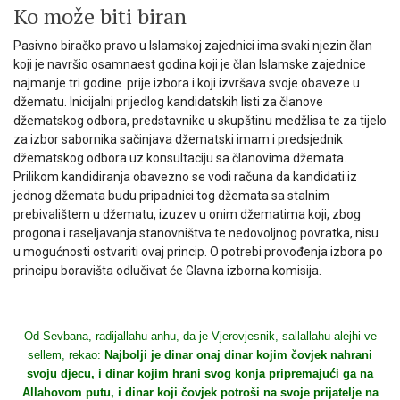
Ko može biti biran
Pasivno biračko pravo u Islamskoj zajednici ima svaki njezin član
koji je navršio osamnaest godina koji je član Islamske zajednice
najmanje tri godine prije izbora i koji izvršava svoje obaveze u
džematu. Inicijalni prijedlog kandidatskih listi za članove
džematskog odbora, predstavnike u skupštinu medžlisa te za tijelo
za izbor sabornika sačinjava džematski imam i predsjednik
džematskog odbora uz konsultaciju sa članovima džemata.
Prilikom kandidiranja obavezno se vodi računa da kandidati iz
jednog džemata budu pripadnici tog džemata sa stalnim
prebivalištem u džematu, izuzev u onim džematima koji, zbog
progona i raseljavanja stanovništva te nedovoljnog povratka, nisu
u mogućnosti ostvariti ovaj princip. O potrebi provođenja izbora po
principu boravišta odlučivat će Glavna izborna komisija.
Od Sevbana, radijallahu anhu, da je Vjerovjesnik, sallallahu alejhi ve
sellem, rekao:
Najbolji je dinar onaj dinar kojim čovjek nahrani
svoju djecu, i dinar kojim hrani svog konja pripremajući ga na
Allahovom putu, i dinar koji čovjek potroši na svoje prijatelje na