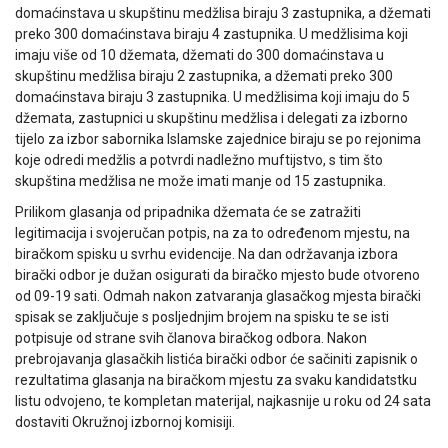
domaćinstava u skupštinu medžlisa biraju 3 zastupnika, a džemati
preko 300 domaćinstava biraju 4 zastupnika. U medžlisima koji
imaju više od 10 džemata, džemati do 300 domaćinstava u
skupštinu medžlisa biraju 2 zastupnika, a džemati preko 300
domaćinstava biraju 3 zastupnika. U medžlisima koji imaju do 5
džemata, zastupnici u skupštinu medžlisa i delegati za izborno
tijelo za izbor sabornika Islamske zajednice biraju se po rejonima
koje odredi medžlis a potvrdi nadležno muftijstvo, s tim što
skupština medžlisa ne može imati manje od 15 zastupnika.
Prilikom glasanja od pripadnika džemata će se zatražiti
legitimacija i svojeručan potpis, na za to određenom mjestu, na
biračkom spisku u svrhu evidencije. Na dan održavanja izbora
birački odbor je dužan osigurati da biračko mjesto bude otvoreno
od 09-19 sati. Odmah nakon zatvaranja glasačkog mjesta birački
spisak se zaključuje s posljednjim brojem na spisku te se isti
potpisuje od strane svih članova biračkog odbora. Nakon
prebrojavanja glasačkih listića birački odbor će sačiniti zapisnik o
rezultatima glasanja na biračkom mjestu za svaku kandidatstku
listu odvojeno, te kompletan materijal, najkasnije u roku od 24 sata
dostaviti Okružnoj izbornoj komisiji.