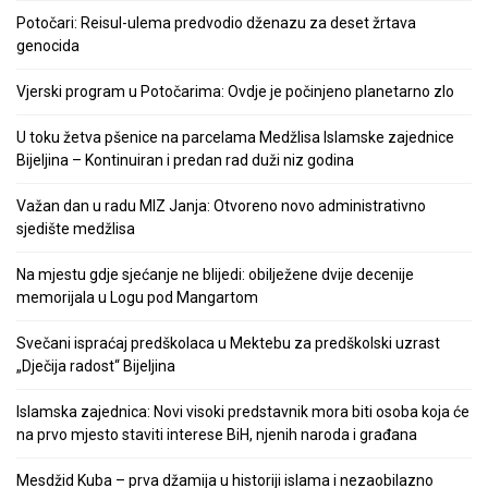
Potočari: Reisul-ulema predvodio dženazu za deset žrtava
genocida
Vjerski program u Potočarima: Ovdje je počinjeno planetarno zlo
U toku žetva pšenice na parcelama Medžlisa Islamske zajednice
Bijeljina – Kontinuiran i predan rad duži niz godina
Važan dan u radu MIZ Janja: Otvoreno novo administrativno
sjedište medžlisa
Na mjestu gdje sjećanje ne blijedi: obilježene dvije decenije
memorijala u Logu pod Mangartom
Svečani ispraćaj predškolaca u Mektebu za predškolski uzrast
„Dječija radost“ Bijeljina
Islamska zajednica: Novi visoki predstavnik mora biti osoba koja će
na prvo mjesto staviti interese BiH, njenih naroda i građana
Mesdžid Kuba – prva džamija u historiji islama i nezaobilazno