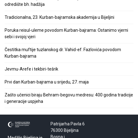
odredište bh. hadžija
Tradicionalna, 23. Kurban-bajramska akademija u Bijeljini
Poruka reisul-uleme povodom Kurban-bajrama: Ostanimo vjerni
sebi i svojoj vjeri
Čestitka muftije tuzlanskog dr. Vahid-ef. Fazlovića povodom
Kurban-bajrama
Jevmu-Arefe i tekbiri-tešrik
Prvi dan Kurban-bajrama u srijedu, 27. maja
Zašto učenici biraju Behram-begovu medresu: 400 godina tradicije
i generacije uspjeha
Patrijarha Pavla 6
76300 Bijeljina
Bosna i
Medžlis Bijeljina je