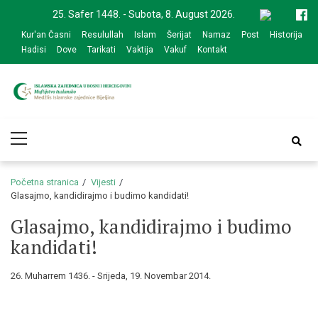
Skip
Skip
25. Safer 1448. - Subota, 8. August 2026.
to
to
Kur'an Časni
Resulullah
Islam
Šerijat
Namaz
Post
Historija
navigation
content
Hadisi
Dove
Tarikati
Vaktija
Vakuf
Kontakt
Medžlis Islamske
Službena web prezentacija
Primary
zajednice Bijeljina
Menu
Početna stranica
Vijesti
Glasajmo, kandidirajmo i budimo kandidati!
Glasajmo, kandidirajmo i budimo
kandidati!
26. Muharrem 1436. - Srijeda, 19. Novembar 2014.