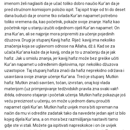
imenom želi naglasiti da je učač toliko dobro naučio Kur’an da je
pred stručnom komisijom položio ispit. Taj ispit traje od tri do deset
dana budući da je onome tko svlada Kur’an napamet potrebno
toliko vremena da, kao početnik, pokaže svoje znanje. Hafiz kao
početnik nije u stanju izučiti odjednom cijeli Kur’an napamet. On
zna Kur’an, ali se najprije mora pripremiti za učenje pojedinih
džuzova. Drugi je stupanj Kavijj hafiz. Riječ kavijj ima nekoliko
značenja koja se uglavnom odnose na Allaha, dž.š. Kad se za
učača Kur’ana kaže da je kavijj, onda je to u značenju da je jak
hafiz. Jak u smislu znanja, jer kavijj hafiz može bez greške učiti
Kur’an napamet u određenim dijelovima, npr. nekoliko džuzova
uzastopice. Taj stupanj hafiza znači da hafiz neprekidno održava i
usavršava svoje znanje učenje Kur’ana. Treći je stupanj Mutkin
hafiz. Mutkin znači savršen, točan, izvrstan, onaj koji vlada
materijom (uz primjenjivanje tedžvidskih pravila zna svaki
vakf-
ibtida,
odnosno stajanje i početak učenja. Mutkin hafiz pokazuje još
veću preciznost u učenju, on može u jednom danu proučiti
napamet cijeli Kur’an. Mutkin hafiz uvijek mora biti spreman na
način da mu vi odredite zadatak tako da navedete jedan ajet iz bilo
kojeg dijela Kur’ana, a on mora bez razmišljanja nastaviti tamo
gdje ste vi stali. Možete ga ispitivati napreskokce i on će uvijek