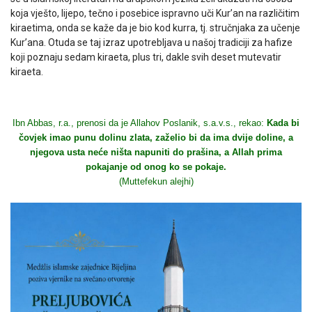
koja vješto, lijepo, tečno i posebice ispravno uči Kur’an na različitim
kiraetima, onda se kaže da je bio kod kurra, tj. stručnjaka za učenje
Kur’ana. Otuda se taj izraz upotrebljava u našoj tradiciji za hafize
koji poznaju sedam kiraeta, plus tri, dakle svih deset mutevatir
kiraeta.
Ibn Abbas, r.a., prenosi da je Allahov Poslanik, s.a.v.s., rekao:
Kada bi
čovjek imao punu dolinu zlata, zaželio bi da ima dvije doline, a
njegova usta neće ništa napuniti do prašina, a Allah prima
pokajanje od onog ko se pokaje.
(Muttefekun alejhi)