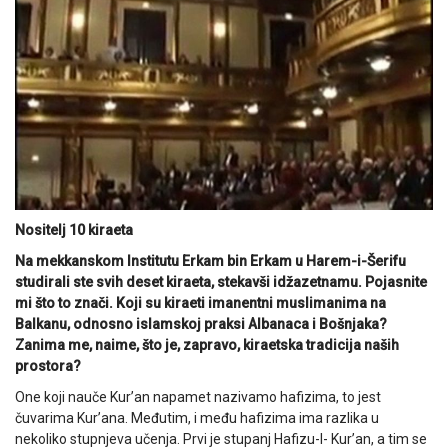
Nositelj 10 kiraeta
Na mekkanskom Institutu Erkam bin Erkam u Harem-i-Šerifu
studirali ste svih deset kiraeta, stekavši idžazetnamu. Pojasnite
mi što to znači. Koji su kiraeti imanentni muslimanima na
Balkanu, odnosno islamskoj praksi Albanaca i Bošnjaka?
Zanima me, naime, što je, zapravo, kiraetska tradicija naših
prostora?
One koji nauče Kur’an napamet nazivamo hafizima, to jest
čuvarima Kur’ana. Međutim, i među hafizima ima razlika u
nekoliko stupnjeva učenja. Prvi je stupanj Hafizu-l- Kur’an, a tim se