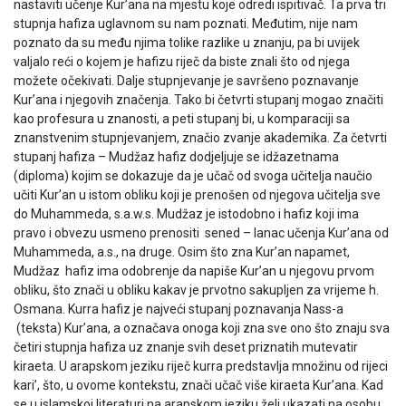
nastaviti učenje Kur’ana na mjestu koje odredi ispitivač. Ta prva tri
stupnja hafiza uglavnom su nam poznati. Međutim, nije nam
poznato da su među njima tolike razlike u znanju, pa bi uvijek
valjalo reći o kojem je hafizu riječ da biste znali što od njega
možete očekivati. Dalje stupnjevanje je savršeno poznavanje
Kur’ana i njegovih značenja. Tako bi četvrti stupanj mogao značiti
kao profesura u znanosti, a peti stupanj bi, u komparaciji sa
znanstvenim stupnjevanjem, značio zvanje akademika. Za četvrti
stupanj hafiza – Mudžaz hafiz dodjeljuje se idžazetnama
(diploma) kojim se dokazuje da je učač od svoga učitelja naučio
učiti Kur’an u istom obliku koji je prenošen od njegova učitelja sve
do Muhammeda, s.a.w.s. Mudžaz je istodobno i hafiz koji ima
pravo i obvezu usmeno prenositi sened – lanac učenja Kur’ana od
Muhammeda, a.s., na druge. Osim što zna Kur’an napamet,
Mudžaz hafiz ima odobrenje da napiše Kur’an u njegovu prvom
obliku, što znači u obliku kakav je prvotno sakupljen za vrijeme h.
Osmana. Kurra hafiz je najveći stupanj poznavanja Nass-a
(teksta) Kur’ana, a označava onoga koji zna sve ono što znaju sva
četiri stupnja hafiza uz znanje svih deset priznatih mutevatir
kiraeta. U arapskom jeziku riječ kurra predstavlja množinu od rijeci
kari’, što, u ovome kontekstu, znači učač više kiraeta Kur’ana. Kad
se u islamskoj literaturi na arapskom jeziku želi ukazati na osobu