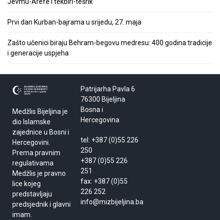
Jevmu-Arefe i tekbiri-tešrik
Prvi dan Kurban-bajrama u srijedu, 27. maja
Zašto učenici biraju Behram-begovu medresu: 400 godina tradicije
i generacije uspjeha
Patrijarha Pavla 6
76300 Bijeljina
Bosna i
Medžlis Bijeljina je
Hercegovina
dio Islamske
zajednice u Bosni i
tel: +387 (0)55 226
Hercegovini.
250
Prema pravnim
+387 (0)55 226
regulativama
251
Medžlis je pravno
fax: +387 (0)55
lice kojeg
226 252
predstavljaju
info@mizbijeljina.ba
predsjednik i glavni
imam.