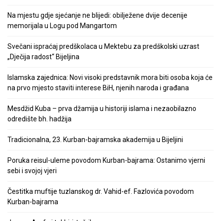
Na mjestu gdje sjećanje ne blijedi: obilježene dvije decenije
memorijala u Logu pod Mangartom
Svečani ispraćaj predškolaca u Mektebu za predškolski uzrast
„Dječija radost“ Bijeljina
Islamska zajednica: Novi visoki predstavnik mora biti osoba koja će
na prvo mjesto staviti interese BiH, njenih naroda i građana
Mesdžid Kuba – prva džamija u historiji islama i nezaobilazno
odredište bh. hadžija
Tradicionalna, 23. Kurban-bajramska akademija u Bijeljini
Poruka reisul-uleme povodom Kurban-bajrama: Ostanimo vjerni
sebi i svojoj vjeri
Čestitka muftije tuzlanskog dr. Vahid-ef. Fazlovića povodom
Kurban-bajrama