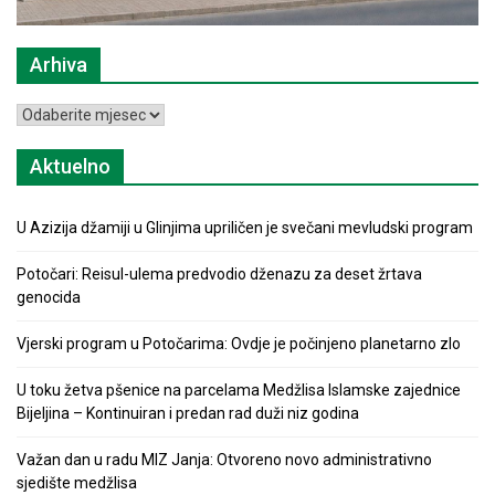
Arhiva
Arhiva
Aktuelno
U Azizija džamiji u Glinjima upriličen je svečani mevludski program
Potočari: Reisul-ulema predvodio dženazu za deset žrtava
genocida
Vjerski program u Potočarima: Ovdje je počinjeno planetarno zlo
U toku žetva pšenice na parcelama Medžlisa Islamske zajednice
Bijeljina – Kontinuiran i predan rad duži niz godina
Važan dan u radu MIZ Janja: Otvoreno novo administrativno
sjedište medžlisa