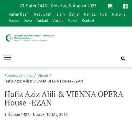
Skip
Skip
23. Safer 1448. - Četvrtak, 6. August 2026.
to
to
Kur'an Časni
Resulullah
Islam
Šerijat
Namaz
Post
Historija
navigation
content
Hadisi
Dove
Tarikati
Vaktija
Vakuf
Kontakt
Medžlis Islamske
Službena web prezentacija
Primary
zajednice Bijeljina
Menu
Početna stranica
Vijesti
Hafiz Aziz Alili & VIENNA OPERA House -EZAN
Hafiz Aziz Alili & VIENNA OPERA
House -EZAN
3. Ša'ban 1437. - Utorak, 10. Maj 2016.