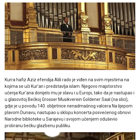
Kurra hafiz Aziz efendija Alili rado je viđen na svim mjestima na
kojima se uči Kur’an i predstavlja islam. Njegovo majstorstvo
učenja Kur’ana donijelo mu je slavu i u Europi, tako da je nastupao i
u glasovitoj Bečkoj Grosser Musikverein Goldener Saal (na slici),
gdje je u povodu 140. obljetnice nenadmašnog valcera Na lijepom
plavom Dunavu, nastupao u sklopu koncerta posvećenog obnovi
Narodne biblioteke u Sarajevu i svojom učenjem oduševio
probranu bečku glazbenu publiku.