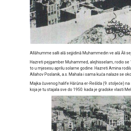
Allāhumme salli alā sejjidinā Muhammedin ve alā Āli 
Hazreti pejgamber Muhammed, alejhisselam, rodio se 12. 
to u mjesesu aprilu solarne godine. Hazreti Amina rodila
Allahov Poslanik, a.s. Mahala i sama kuća nalaze se o
Majka čuvenog halife Hārūna er-Rešīda (9. stoljeće) na
koja je tu stajala sve do 1950. kada je gradske vlasti Me