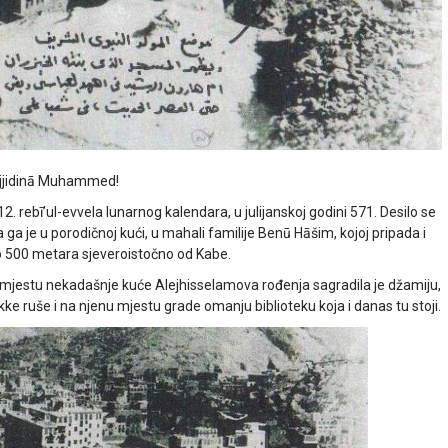
sejjidinā Muhammed!
rebī’ul-evvela lunarnog kalendara, u julijanskoj godini 571. Desilo se
 ga je u porodičnoj kući, u mahali familije Benū Hāšim, kojoj pripada i
ko 500 metara sjeveroistočno od Kabe.
 mjestu nekadašnje kuće Alejhisselamova rođenja sagradila je džamiju,
kke ruše i na njenu mjestu grade omanju biblioteku koja i danas tu stoji.