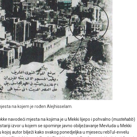
 mjesta na kojem je rođen Alejhisselam.
ekke
navodeći mjesta na kojima je u Mekki lijepo i pohvalno (
mustehabb
)
jstariji izvor u kojem se spominje javno obilježavanje Mevluda u Mekki
 kojoj autor bilježi kako svakog ponedjeljka u mjesecu rebī’ul-evvelu