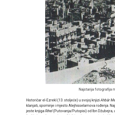
Najstarija fotografija
Historičar el-Ezrekī (13. stoljeće) u svojoj knjizi
Ahbār M
klanjati, spominje i mjesto Alejhisselamova rođenja. Na
jeste knjiga
Rihel
(Putovanja/Putopisi) od Ibn Džubejra, u