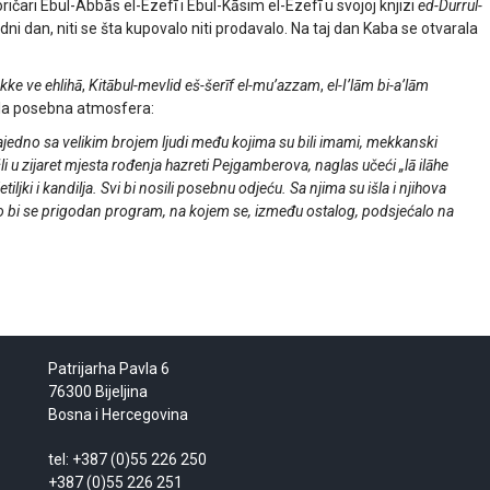
oričari Ebul-Abbās el-Ezefī i Ebul-Kāsim el-Ezefī u svojoj knjizi
ed-Durrul-
ni dan, niti se šta kupovalo niti prodavalo. Na taj dan Kaba se otvarala
ekke ve ehlihā
,
Kitābul-mevlid eš-šerīf el-mu’azzam
,
el-I’lām bi-a’lām
dala posebna atmosfera:
zajedno sa velikim brojem ljudi među kojima su bili imami, mekkanski
šli u zijaret mjesta rođenja hazreti Pejgamberova, naglas učeći „lā ilāhe
jetiljki i kandilja. Svi bi nosili posebnu odjeću. Sa njima su išla i njihova
bi se prigodan program, na kojem se, između ostalog, podsjećalo na
Patrijarha Pavla 6
76300 Bijeljina
Bosna i Hercegovina
tel: +387 (0)55 226 250
+387 (0)55 226 251