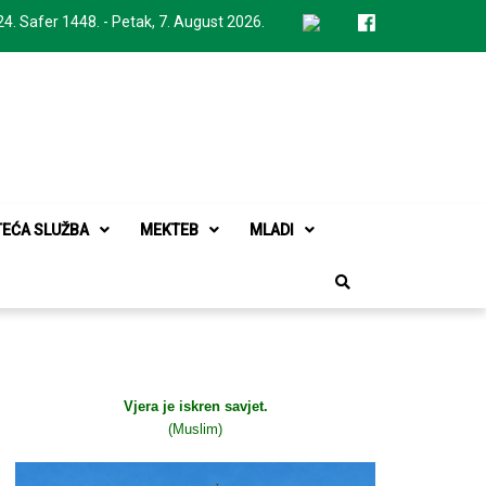
24. Safer 1448. - Petak, 7. August 2026.
TEĆA SLUŽBA
MEKTEB
MLADI
Vjera je iskren savjet.
(Muslim)