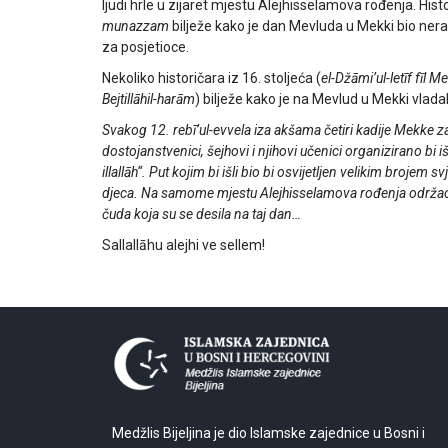
ljudi hrle u zijaret mjestu Alejhisselamova rođenja. Hist
munazzam
bilježe kako je dan Mevluda u Mekki bio nerad
za posjetioce.
Nekoliko historičara iz 16. stoljeća (
el-Džāmi’ul-letīf fīl M
Bejtillāhil-harām
) bilježe kako je na Mevlud u Mekki vla
Svakog 12. rebī’ul-evvela iza akšama četiri kadije Mekke 
dostojanstvenici, šejhovi i njihovi učenici organizirano bi i
illallāh“. Put kojim bi išli bio bi osvijetljen velikim brojem sv
djeca. Na samome mjestu Alejhisselamova rođenja održao 
čuda koja su se desila na taj dan…
Sallallāhu alejhi ve sellem!
Medžlis Bijeljina je dio Islamske zajednice u Bosni i