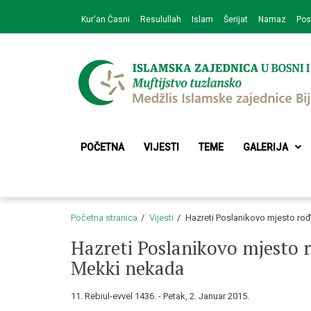
Skip
Skip
Kur'an Časni
Resulullah
Islam
Šerijat
Namaz
Pos
to
to
navigation
content
Medžlis Islamske 
Službena web prezentacija
POČETNA
VIJESTI
TEME
GALERIJA
Početna stranica
Vijesti
Hazreti Poslanikovo mjesto rođ
Hazreti Poslanikovo mjesto r
Mekki nekada
11. Rebiul-evvel 1436. - Petak, 2. Januar 2015.