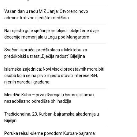
Važan dan u radu MIZ Janja: Otvoreno novo
administrativno sjedište medžlisa
Na mjestu gdje sjećanje ne blijedi: obilježene dvije
decenije memorijala u Logu pod Mangartom
Svečani ispraćaj predškolaca u Mektebu za
predškolski uzrast „Dječija radost“ Bijeljina
Islamska zajednica: Novi visoki predstavnik mora biti
osoba koja će na prvo mjesto staviti interese BiH,
njenih naroda i građana
Mesdžid Kuba – prva džamija u historiji islama i
nezaobilazno odredište bh. hadžija
Tradicionalna, 23. Kurban-bajramska akademija u
Bijeljini
Poruka reisul-uleme povodom Kurban-bajrama: