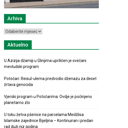
Arhiva
Arhiva
Aktuelno
U Azizija džamiji u Glinjima upriličen je svečani
mevludski program
Potočari: Reisul-ulema predvodio dženazu za deset
žrtava genocida
Vjerski program u Potočarima: Ovdje je počinjeno
planetarno zlo
U toku žetva pšenice na parcelama Medžlisa
Islamske zajednice Bijeljina – Kontinuiran i predan
rad duži niz godina