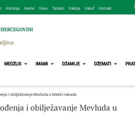
t
Historija
Hadisi
Dove
Tarikati
Vaktija
Vakuf
Kontakt
zajednice Bijeljina
MEDŽLIS
IMAMI
DŽAMIJE
DŽEMATI
PRA
enja i obilježavanje Mevluda u Mekki nekada
ođenja i obilježavanje Mevluda u