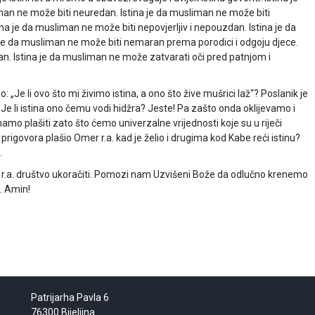
an ne može biti neuredan. Istina je da musliman ne može biti
ina je da musliman ne može biti nepovjerljiv i nepouzdan. Istina je da
e da musliman ne može biti nemaran prema porodici i odgoju djece.
an. Istina je da musliman ne može zatvarati oči pred patnjom i
: „Je li ovo što mi živimo istina, a ono što žive mušrici laž“? Poslanik je
 Je li istina ono čemu vodi hidžra? Jeste! Pa zašto onda oklijevamo i
mo plašiti zato što ćemo univerzalne vrijednosti koje su u riječi
i prigovora plašio Omer r.a. kad je želio i drugima kod Kabe reći istinu?
.
vo r.a. društvo ukoračiti. Pomozi nam Uzvišeni Bože da odlučno krenemo
. Amin!
Patrijarha Pavla 6
76300 Bijeljina