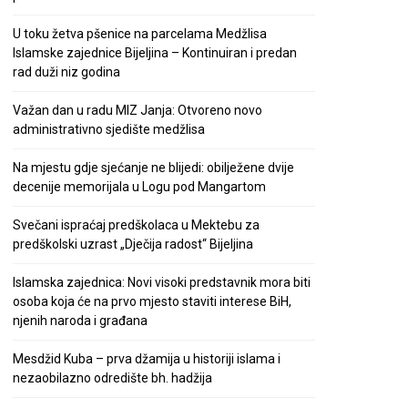
U toku žetva pšenice na parcelama Medžlisa
Islamske zajednice Bijeljina – Kontinuiran i predan
rad duži niz godina
Važan dan u radu MIZ Janja: Otvoreno novo
administrativno sjedište medžlisa
Na mjestu gdje sjećanje ne blijedi: obilježene dvije
decenije memorijala u Logu pod Mangartom
Svečani ispraćaj predškolaca u Mektebu za
predškolski uzrast „Dječija radost“ Bijeljina
Islamska zajednica: Novi visoki predstavnik mora biti
osoba koja će na prvo mjesto staviti interese BiH,
njenih naroda i građana
Mesdžid Kuba – prva džamija u historiji islama i
nezaobilazno odredište bh. hadžija