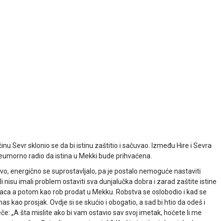
inu Sevr sklonio se da bi istinu zaštitio i sačuvao. Između Hire i Sevra
 neumorno radio da istina u Mekki bude prihvaćena.
tvo, energično se suprostavljalo, pa je postalo nemoguće nastaviti
dili nisu imali problem ostaviti sva dunjalučka dobra i zarad zaštite istine
tijaca a potom kao rob prodat u Mekku. Robstva se oslobodio i kad se
 nas kao prosjak. Ovdje si se skućio i obogatio, a sad bi htio da odeš i
e: „A šta mislite ako bi vam ostavio sav svoj imetak, hoćete li me