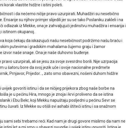
orak vlastite hidžre i istini poleti.
bičnost i da nećemo ničije pravo uzurpirati. Muhadžiri su nesebično
. Ensarije su njihov primjer slijedili jer su se tako Poslaniku zakleli i na
nači odlazak iz Mekke, ona je zahvaljujući jedinstvu muhadžira i ensarija i
j i istinom okupanoj.
dova koja čekaju da iskazujući našu nesebičnost podržimo našu braću i
oskim putevima i gradskim mahalama čujemo graju i žamor
je izvor naše snage. Ona je naše duhovno buđenje.
e pravo uzurpirali, ali se jesu za svoje svesrdno borili. Nije uzrpacija
vkom u šatoru bore da svoj jezik uče i svoje nacionalne predmete
rnik, Prnjavor, Prijedor…, zato smo obavezni, nošeni duhom hidžre
uvijek govoriti istinu i da se ničijeg prijekora zbog naše borbe na
ošla je u pećinu Hira, mnogo je znoja i krvi proliveno da se istina
oslanik i Ebu Bekr, koji Mekku napuštaju posljedni u pećinu Sevr se
tinu čuvati. Iz Mekke su otišli svi ashabi štiteći istinu i sa snažnom
oju sami sebi trebamo reći. Kad nam je drugi govore mislimo da nam ne
stini let a mi smo u obavezi svugdje i uvijek istinu govoriti. Istina je