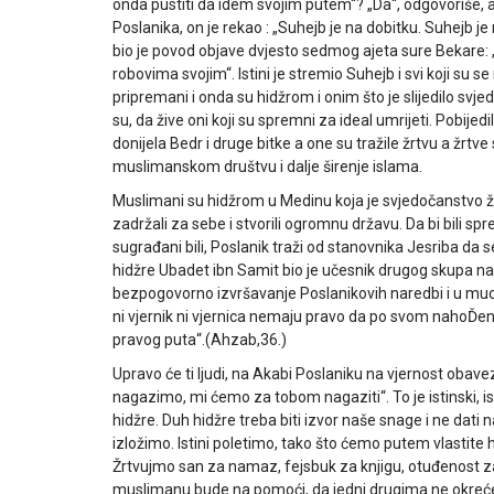
onda pustiti da idem svojim putem“? „Da“, odgovoriše, a
Poslanika, on je rekao : „Suhejb je na dobitku. Suhejb j
bio je povod objave dvjesto sedmog ajeta sure Bekare: „Ima
robovima svojim“. Istini je stremio Suhejb i svi koji su se 
pripremani i onda su hidžrom i onim što je slijedilo sv
su, da žive oni koji su spremni za ideal umrijeti. Pobijedili
donijela Bedr i druge bitke a one su tražile žrtvu a žrt
muslimanskom društvu i dalje širenje islama.
Muslimani su hidžrom u Medinu koja je svjedočanstvo žr
zadržali za sebe i stvorili ogromnu državu. Da bi bili spre
sugrađani bili, Poslanik traži od stanovnika Jesriba da
hidžre Ubadet ibn Samit bio je učesnik drugog skupa na
bezpogovorno izvršavanje Poslanikovih naredbi i u muci i
ni vjernik ni vjernica nemaju pravo da po svom nahoĎenj
pravog puta“.(Ahzab,36.)
Upravo će ti ljudi, na Akabi Poslaniku na vjernost obavez
nagazimo, mi ćemo za tobom nagaziti“. To je istinski, ist
hidžre. Duh hidžre treba biti izvor naše snage i ne da
izložimo. Istini poletimo, tako što ćemo putem vlastite 
Žrtvujmo san za namaz, fejsbuk za knjigu, otuđenost z
muslimanu bude na pomoći, da jedni drugima ne okrećemo