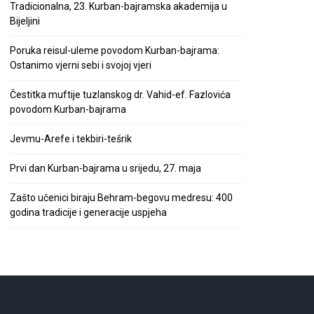
Tradicionalna, 23. Kurban-bajramska akademija u
Bijeljini
Poruka reisul-uleme povodom Kurban-bajrama:
Ostanimo vjerni sebi i svojoj vjeri
Čestitka muftije tuzlanskog dr. Vahid-ef. Fazlovića
povodom Kurban-bajrama
Jevmu-Arefe i tekbiri-tešrik
Prvi dan Kurban-bajrama u srijedu, 27. maja
Zašto učenici biraju Behram-begovu medresu: 400
godina tradicije i generacije uspjeha