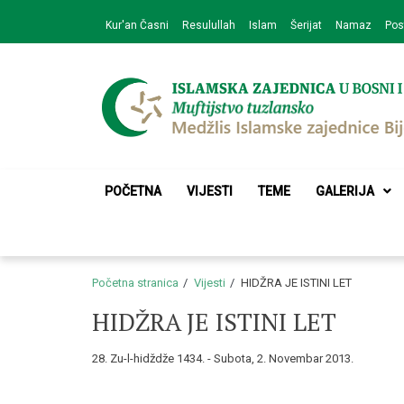
Skip
Skip
Kur'an Časni
Resulullah
Islam
Šerijat
Namaz
Pos
to
to
navigation
content
Medžlis Islamske 
Službena web prezentacija
POČETNA
VIJESTI
TEME
GALERIJA
Početna stranica
Vijesti
HIDŽRA JE ISTINI LET
HIDŽRA JE ISTINI LET
28. Zu-l-hidždže 1434. - Subota, 2. Novembar 2013.