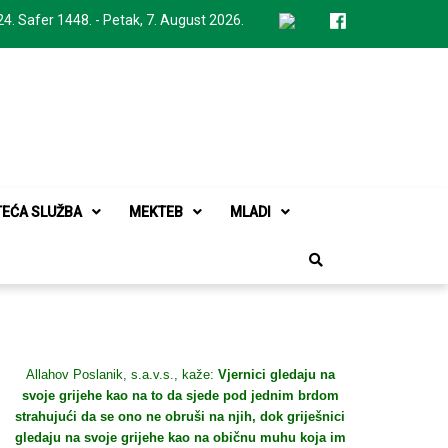
24. Safer 1448. - Petak, 7. August 2026.
TEĆA SLUŽBA
MEKTEB
MLADI
Allahov Poslanik, s.a.v.s., kaže:
Vjernici gledaju na
svoje grijehe kao na to da sjede pod jednim brdom
strahujući da se ono ne obruši na njih, dok griješnici
gledaju na svoje grijehe kao na običnu muhu koja im