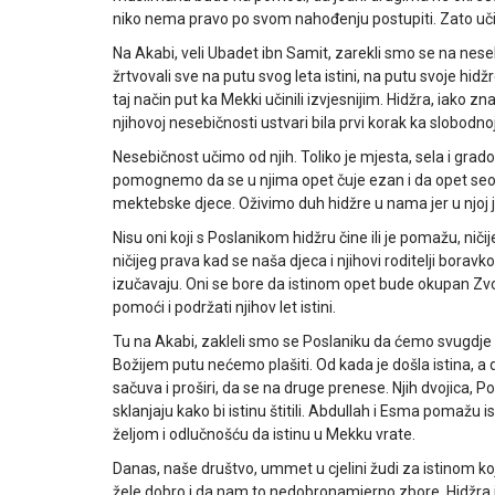
niko nema pravo po svom nahođenju postupiti. Zato učini k
Na Akabi, veli Ubadet ibn Samit, zarekli smo se na nese
žrtvovali sve na putu svog leta istini, na putu svoje hidžre
taj način put ka Mekki učinili izvjesnijim. Hidžra, iako z
njihovoj nesebičnosti ustvari bila prvi korak ka slobodno
Nesebičnost učimo od njih. Toliko je mjesta, sela i gra
pomognemo da se u njima opet čuje ezan i da opet se
mektebske djece. Oživimo duh hidžre u nama jer u njoj 
Nisu oni koji s Poslanikom hidžru čine ili je pomažu, ničij
ničijeg prava kad se naša djeca i njihovi roditelji bora
izučavaju. Oni se bore da istinom opet bude okupan Zvo
pomoći i podržati njihov let istini.
Tu na Akabi, zakleli smo se Poslaniku da ćemo svugdje i 
Božijem putu nećemo plašiti. Od kada je došla istina, a d
sačuva i proširi, da se na druge prenese. Njih dvojica, P
sklanjaju kako bi istinu štitili. Abdullah i Esma pomažu is
željom i odlučnošću da istinu u Mekku vrate.
Danas, naše društvo, ummet u cjelini žudi za istinom k
žele dobro i da nam to nedobronamjerno zbore. Hidžra je i