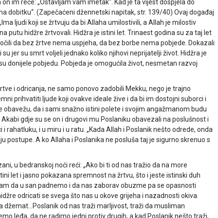
 on im reče: „Ostavljam vam imetak“. Kad je ta vijest dospjela do
e na dobitku“. (Zapečaćeni džennetski napitak, str. 139/40) Ovaj događaj
 ljudi koji se žrtvuju da bi Allaha umilostivili, a Allah je milostiv
na putu hidžre žrtvovali. Hidžra je istini let. Trinaest godina su za taj let
jedočili da bez žrtve nema uspjeha, da bez borbe nema pobjede. Dokazali
 su jer su smrt voljeli jednako koliko njihovi neprijatelji život. Hidžra je
ve su donijele pobjedu. Pobjeda je omogućila život, nesmetan razvoj
tve i odricanja, ne samo ponovo zadobili Mekku, nego je trajno
mni prihvatiti ljude koji ovakve ideale žive i da bi im dostojni suborci i
 se obavežu, da i sami snažno istini polete i svojim angažmanom budu
 Akabi gdje su se on i drugovi mu Poslaniku obavezali na poslušnost i
 rahatluku, i u miru i u ratu. „Kada Allah i Poslanik nešto odrede, onda
u postupe. A ko Allaha i Poslanika ne posluša taj je sigurno skrenuo s
ani, u bedranskoj noći reći: „Ako bi ti od nas tražio da na more
ini let i jasno pokazana spremnost na žrtvu, što i jeste istinski duh
ti nam da u san padnemo i da nas zaborav obuzme pa se opasnosti
hidžre odricati se svega što nas u okove grijeha i nazadnosti okiva.
a džemat…Poslanik od nas traži marljivost, traži da musliman
 leđa, da ne radimo jedni protiv drugih, a kad Poslanik nešto traži,