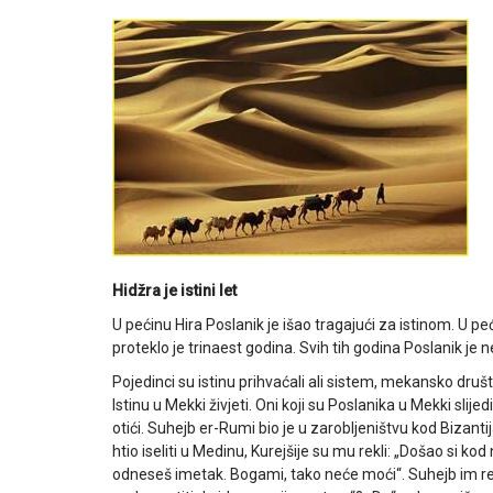
Hidžra je istini let
U pećinu Hira Poslanik je išao tragajući za istinom. U peć
proteklo je trinaest godina. Svih tih godina Poslanik je
Pojedinci su istinu prihvaćali ali sistem, mekansko druš
Istinu u Mekki živjeti. Oni koji su Poslanika u Mekki slije
otići. Suhejb er-Rumi bio je u zarobljeništvu kod Bizan
htio iseliti u Medinu, Kurejšije su mu rekli: „Došao si kod
odneseš imetak. Bogami, tako neće moći“. Suhejb im reč