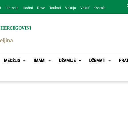
t
Historija
Hadisi
Dove
Tarikati
Vaktija
Vakuf
Kontakt
zajednice Bijeljina
MEDŽLIS
IMAMI
DŽAMIJE
DŽEMATI
PRA