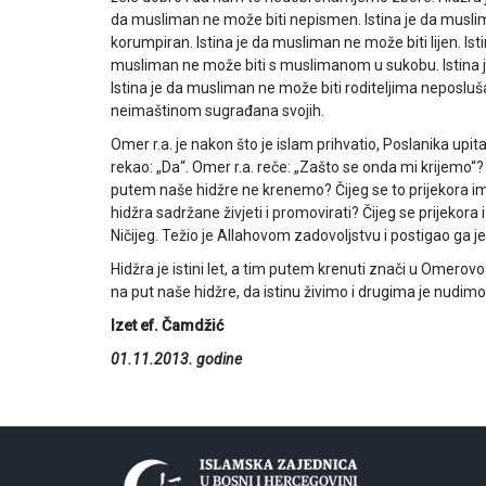
da musliman ne može biti nepismen. Istina je da muslim
korumpiran. Istina je da musliman ne može biti lijen. Ist
musliman ne može biti s muslimanom u sukobu. Istina j
Istina je da musliman ne može biti roditeljima neposluš
neimaštinom sugrađana svojih.
Omer r.a. je nakon što je islam prihvatio, Poslanika upitao
rekao: „Da“. Omer r.a. reče: „Zašto se onda mi krijemo“?
putem naše hidžre ne krenemo? Čijeg se to prijekora ima
hidžra sadržane živjeti i promovirati? Čijeg se prijekora 
Ničijeg. Težio je Allahovom zadovoljstvu i postigao ga je
Hidžra je istini let, a tim putem krenuti znači u Omero
na put naše hidžre, da istinu živimo i drugima je nudimo
Izet ef. Čamdžić
01.11.2013. godine