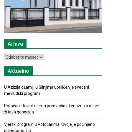
Arhiva
Arhiva
Aktuelno
U Azizija džamiji u Glinjima upriličen je svečani
mevludski program
Potočari: Reisul-ulema predvodio dženazu za deset
žrtava genocida
Vjerski program u Potočarima: Ovdje je počinjeno
planetarno zlo