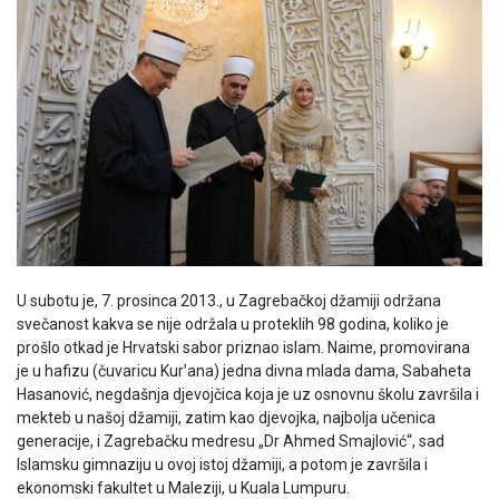
U subotu je, 7. prosinca 2013., u Zagrebačkoj džamiji održana
svečanost kakva se nije održala u proteklih 98 godina, koliko je
prošlo otkad je Hrvatski sabor priznao islam. Naime, promovirana
je u hafizu (čuvaricu Kur’ana) jedna divna mlada dama, Sabaheta
Hasanović, negdašnja djevojčica koja je uz osnovnu školu završila i
mekteb u našoj džamiji, zatim kao djevojka, najbolja učenica
generacije, i Zagrebačku medresu „Dr Ahmed Smajlović“, sad
Islamsku gimnaziju u ovoj istoj džamiji, a potom je završila i
ekonomski fakultet u Maleziji, u Kuala Lumpuru.