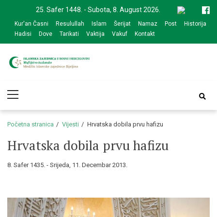
Skip
Skip
25. Safer 1448. - Subota, 8. August 2026.
to
to
Kur'an Časni
Resulullah
Islam
Šerijat
Namaz
Post
Historija
navigation
content
Hadisi
Dove
Tarikati
Vaktija
Vakuf
Kontakt
Medžlis Islamske
Službena web prezentacija
Primary
zajednice Bijeljina
Menu
Početna stranica
Vijesti
Hrvatska dobila prvu hafizu
Hrvatska dobila prvu hafizu
8. Safer 1435. - Srijeda, 11. Decembar 2013.