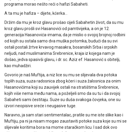
programa morao nešto reći o hafizi Sabaheti.
A ta mu je hafiza – dijete, kćerka…
Držim da mu je kroz glavu prošao cijeli Sabahetin život, da su mu
kroz glavu prošli svi Hasanovići od pamtivijeka, a on je 12.
generacija Hasanovića-imama; da je mislio o svojoj brojnoj rodbini
od kojih su ostala samo dva muška potomka, budući da su svi
ostali postali žrtve krvavog masakra, bosanskih Srba i srpskih
neljudi, nad muslimanima Srebrenice, kraja iz kojega nam je
došao, jedva spasivši glavu, i dr. sc. Aziz ef. Hasanović s obitelji,
kao muhadžiri.
Govorio je naš Muftija, a niz lice su mu se slijevala dva potoka
toplih suza, suza radosnica zbog kćeri i suza žalosnica za onim
Hasanovićima koji su zauvijek ostali na stratištima Srebrenice,
kojih više nema među nama, a poželjeli smo da su tu i da svojoj
Sabaheti sami čestitaju. Suze su duša svakoga čovjeka, one su
izvori neopisive sreće i neugasive tuge.
Naravno, ja sam stari sentimentalac, pratile su me iste slike kao i
Muftiju, pa ni ja nisam mogao zaustaviti potoke suza koje su mi se
slijevale koritima bora na mome staračkom licu. I sad dok ovo