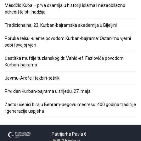
Mesdžid Kuba – prva džamija u historiji islama i nezaobilazno
odredište bh. hadžija
Tradicionalna, 23. Kurban-bajramska akademija u Bijeljini
Poruka reisul-uleme povodom Kurban-bajrama: Ostanimo vjerni
sebi i svojoj vjeri
Čestitka muftije tuzlanskog dr. Vahid-ef. Fazlovića povodom
Kurban-bajrama
Jevmu-Arefe i tekbiri-tešrik
Prvi dan Kurban-bajrama u srijedu, 27. maja
Zašto učenici biraju Behram-begovu medresu: 400 godina tradicije
i generacije uspjeha
Patrijarha Pavla 6
76300 Bijeljina