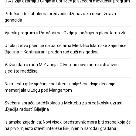
U Azizija džamiji u Glinjima upriličen je svečani mevludski program
Potočari: Reisul-ulema predvodio dženazu za deset žrtava
genocida
Vjerski program u Potočarima: Ovdje je počinjeno planetarno zlo
U toku žetva pšenice na parcelama Medžlisa Islamske zajednice
Bijeljina – Kontinuiran i predan rad duži niz godina
Važan dan u radu MIZ Janja: Otvoreno novo administrativno
sjedište medžlisa
Na mjestu gdje sjećanje ne blijedi: obilježene dvije decenije
memorijala u Logu pod Mangartom
Svečani ispraćaj predškolaca u Mektebu za predškolski uzrast
„Dječija radost“ Bijeljina
Islamska zajednica: Novi visoki predstavnik mora biti osoba koja će
na prvo mjesto staviti interese BiH, njenih naroda i građana