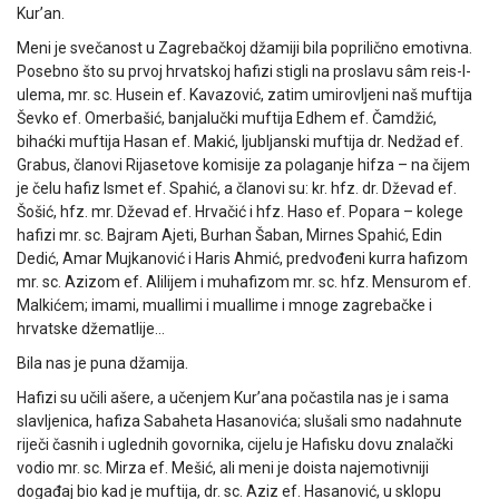
Kur’an.
Meni je svečanost u Zagrebačkoj džamiji bila poprilično emotivna.
Posebno što su prvoj hrvatskoj hafizi stigli na proslavu sâm reis-l-
ulema, mr. sc. Husein ef. Kavazović, zatim umirovljeni naš muftija
Ševko ef. Omerbašić, banjalučki muftija Edhem ef. Čamdžić,
bihaćki muftija Hasan ef. Makić, ljubljanski muftija dr. Nedžad ef.
Grabus, članovi Rijasetove komisije za polaganje hifza – na čijem
je čelu hafiz Ismet ef. Spahić, a članovi su: kr. hfz. dr. Dževad ef.
Šošić, hfz. mr. Dževad ef. Hrvačić i hfz. Haso ef. Popara – kolege
hafizi mr. sc. Bajram Ajeti, Burhan Šaban, Mirnes Spahić, Edin
Dedić, Amar Mujkanović i Haris Ahmić, predvođeni kurra hafizom
mr. sc. Azizom ef. Alilijem i muhafizom mr. sc. hfz. Mensurom ef.
Malkićem; imami, muallimi i muallime i mnoge zagrebačke i
hrvatske džematlije…
Bila nas je puna džamija.
Hafizi su učili ašere, a učenjem Kur’ana počastila nas je i sama
slavljenica, hafiza Sabaheta Hasanovića; slušali smo nadahnute
riječi časnih i uglednih govornika, cijelu je Hafisku dovu znalački
vodio mr. sc. Mirza ef. Mešić, ali meni je doista najemotivniji
događaj bio kad je muftija, dr. sc. Aziz ef. Hasanović, u sklopu