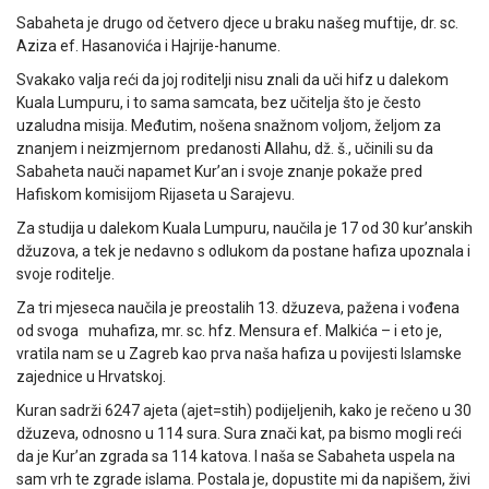
Sabaheta je drugo od četvero djece u braku našeg muftije, dr. sc.
Aziza ef. Hasanovića i Hajrije-hanume.
Svakako valja reći da joj roditelji nisu znali da uči hifz u dalekom
Kuala Lumpuru, i to sama samcata, bez učitelja što je često
uzaludna misija. Međutim, nošena snažnom voljom, željom za
znanjem i neizmjernom predanosti Allahu, dž. š., učinili su da
Sabaheta nauči napamet Kur’an i svoje znanje pokaže pred
Hafiskom komisijom Rijaseta u Sarajevu.
Za studija u dalekom Kuala Lumpuru, naučila je 17 od 30 kur’anskih
džuzova, a tek je nedavno s odlukom da postane hafiza upoznala i
svoje roditelje.
Za tri mjeseca naučila je preostalih 13. džuzeva, pažena i vođena
od svoga muhafiza, mr. sc. hfz. Mensura ef. Malkića – i eto je,
vratila nam se u Zagreb kao prva naša hafiza u povijesti Islamske
zajednice u Hrvatskoj.
Kuran sadrži 6247 ajeta (ajet=stih) podijeljenih, kako je rečeno u 30
džuzeva, odnosno u 114 sura. Sura znači kat, pa bismo mogli reći
da je Kur’an zgrada sa 114 katova. I naša se Sabaheta uspela na
sam vrh te zgrade islama. Postala je, dopustite mi da napišem, živi