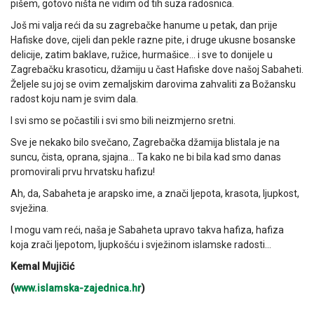
pišem, gotovo ništa ne vidim od tih suza radosnica.
Još mi valja reći da su zagrebačke hanume u petak, dan prije
Hafiske dove, cijeli dan pekle razne pite, i druge ukusne bosanske
delicije, zatim baklave, ružice, hurmašice… i sve to donijele u
Zagrebačku krasoticu, džamiju u čast Hafiske dove našoj Sabaheti.
Željele su joj se ovim zemaljskim darovima zahvaliti za Božansku
radost koju nam je svim dala.
I svi smo se počastili i svi smo bili neizmjerno sretni.
Sve je nekako bilo svečano, Zagrebačka džamija blistala je na
suncu, čista, oprana, sjajna… Ta kako ne bi bila kad smo danas
promovirali prvu hrvatsku hafizu!
Ah, da, Sabaheta je arapsko ime, a znači ljepota, krasota, ljupkost,
svježina.
I mogu vam reći, naša je Sabaheta upravo takva hafiza, hafiza
koja zrači ljepotom, ljupkošću i svježinom islamske radosti…
Kemal Mujičić
(
www.islamska-zajednica.hr
)