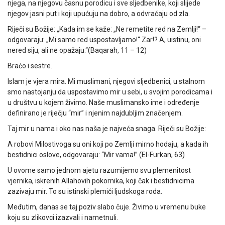
njega, na njegovu časnu porodicu i sve sljedbenike, koji slijede
njegov jasni put i koji upućuju na dobro, a odvraćaju od zla.
Riječi su Božije: „Kada im se kaže: „Ne remetite red na Zemlji!“ –
odgovaraju: „Mi samo red uspostavljamo!“ Zar!? A, uistinu, oni
nered siju, ali ne opažaju.“(Baqarah, 11 – 12)
Braćo i sestre.
Islam je vjera mira. Mi muslimani, njegovi sljedbenici, u stalnom
smo nastojanju da uspostavimo mir u sebi, u svojim porodicama i
u društvu u kojem živimo. Naše muslimansko ime i određenje
definirano je riječju “mir” i njenim najdubljim značenjem.
Taj mir u nama i oko nas naša je najveća snaga. Riječi su Božije:
A robovi Milostivoga su oni koji po Zemlji mirno hodaju, a kada ih
bestidnici oslove, odgovaraju: “Mir vama!” (El-Furkan, 63)
U ovome samo jednom ajetu razumijemo svu plemenitost
vjernika, iskrenih Allahovih pokornika, koji čak i bestidnicima
zazivaju mir. To su istinski plemići ljudskoga roda.
Međutim, danas se taj poziv slabo čuje. Živimo u vremenu buke
koju su zlikovci izazvali i nametnuli.