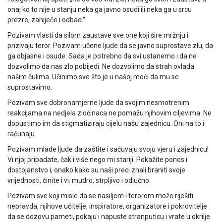
onaj ko to nije u stanju neka ga javno osudi ili neka ga u srcu
prezre, zaniječe i odbaci“.
Pozivam vlasti da silom zaustave sve one koji šire mržnju i
prizivaju teror. Pozivam učene ljude da se javno suprostave zlu, da
ga objasne i osude. Sada je potrebno da svi ustanemo i da ne
dozvolimo da nas zlo pobijedi. Ne dozvolimo da strah ovlada
našim čulima. Učinimo sve što je u našoj moći da mu se
suprostavimo.
Pozivam sve dobronamjerne ljude da svojim nesmotrenim
reakcijama na nedjela zločinaca ne pomažu njihovim ciljevima. Ne
dopustimo im da stigmatiziraju cijelu našu zajednicu. Oni na to i
računaju.
Pozivam mlade ljude da zaštite i sačuvaju svoju vjeru i zajednicu!
Vi njoj pripadate, čak i više nego mi stariji. Pokažite ponos i
dostojanstvo i, onako kako su naši preci znali braniti svoje
vrijednosti, činite i vi: mudro, strpljivo i odlučno.
Pozivam sve koji misle da se nasiljem i terorom može riješiti
nepravda, njihove učitelje, inspiratore, organizatore i pokrovitelje
da se dozovu pameti, pokaju i napuste stranputicu i vrate u okrilje