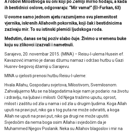
A robovi Milostivoga su oni koji po Zemlji mirno hodaju, a kada
ih bestidnici oslove, odgovaraju: “Mir vama!” (El-Furkan, 63)
U ovome samo jednom ajetu razumijemo svu plemenitost
vjernika, iskrenih Allahovih pokornika, koji čak i bestidnicima
zazivaju mir. To su istinski plemići ljudskoga roda.
Međutim, danas se taj poziv slabo čuje. Živimo u vremenu buke
koju su zlikovci izazvali i nametnuli.
Sarajevo, 20. novembar 2015. (MINA) – Reisu-l-ulema Husein ef.
Kavazović imamio je danas džumu namaz i održao hutbu u Gazi
Husrev-begovoj džamiji u Sarajevu.
MINA u cjelosti prenosi hutbu Reisu-l-uleme:
Hvala Allahu, Gospodaru svjetova, Milostivom, Svemilosnom.
Zahvaljujemo Mu se na blagodatima koje nam je podario: na životu
i zdravlju, na ljubavi i milosti. Od Njega tražimo uputu, oprost,
milost i zaštitu od zla u nama i od zla u drugim ljudima. Koga Allah
uputi na pravi put, niko ga s tog puta ne može odvratiti, a koga
Allah ne uputi na pravi put, niko ga drugi ne može uputiti.
Svjedočim da nema boga osim Allaha i svjedočim da je
Muhammed Njegov Poslanik. Neka su Allahov blagoslov i mir na