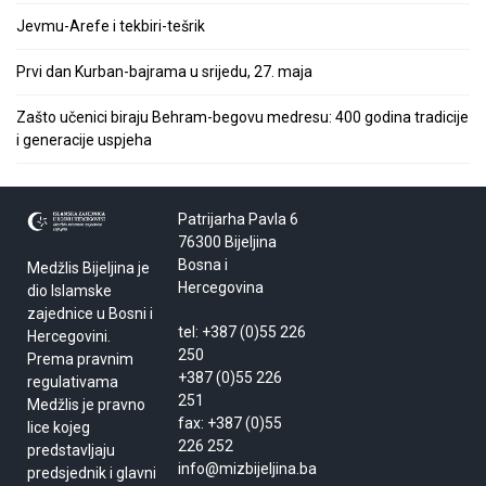
Jevmu-Arefe i tekbiri-tešrik
Prvi dan Kurban-bajrama u srijedu, 27. maja
Zašto učenici biraju Behram-begovu medresu: 400 godina tradicije
i generacije uspjeha
Patrijarha Pavla 6
76300 Bijeljina
Bosna i
Medžlis Bijeljina je
Hercegovina
dio Islamske
zajednice u Bosni i
tel: +387 (0)55 226
Hercegovini.
250
Prema pravnim
+387 (0)55 226
regulativama
251
Medžlis je pravno
fax: +387 (0)55
lice kojeg
226 252
predstavljaju
info@mizbijeljina.ba
predsjednik i glavni