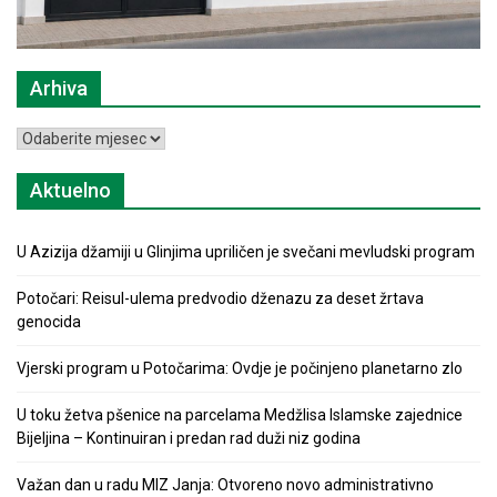
Arhiva
Arhiva
Aktuelno
U Azizija džamiji u Glinjima upriličen je svečani mevludski program
Potočari: Reisul-ulema predvodio dženazu za deset žrtava
genocida
Vjerski program u Potočarima: Ovdje je počinjeno planetarno zlo
U toku žetva pšenice na parcelama Medžlisa Islamske zajednice
Bijeljina – Kontinuiran i predan rad duži niz godina
Važan dan u radu MIZ Janja: Otvoreno novo administrativno