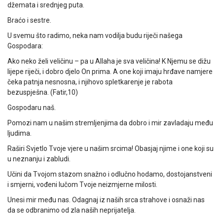
džemata i srednjeg puta.
Braćo i sestre.
U svemu što radimo, neka nam vodilja budu riječi našega
Gospodara:
Ako neko želi veličinu – pa u Allaha je sva veličina! K Njemu se dižu
lijepe riječi, i dobro djelo On prima. A one koji imaju hrđave namjere
čeka patnja nesnosna, i njihovo spletkarenje je rabota
bezuspješna. (Fatir,10)
Gospodaru naš.
Pomozi nam u našim stremljenjima da dobro i mir zavladaju među
ljudima.
Raširi Svjetlo Tvoje vjere u našim srcima! Obasjaj njime i one koji su
u neznanju i zabludi.
Učini da Tvojom stazom snažno i odlučno hodamo, dostojanstveni
i smjerni, vođeni lučom Tvoje neizmjerne milosti.
Unesi mir među nas. Odagnaj iz naših srca strahove i osnaži nas
da se odbranimo od zla naših neprijatelja.