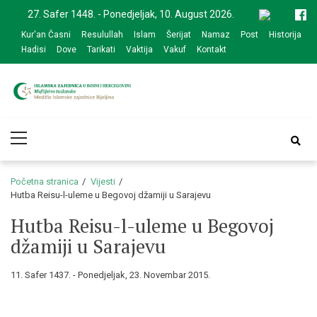
Skip
Skip
27. Safer 1448. - Ponedjeljak, 10. August 2026.
to
to
Kur'an Časni
Resulullah
Islam
Šerijat
Namaz
Post
Historija
navigation
content
Hadisi
Dove
Tarikati
Vaktija
Vakuf
Kontakt
Medžlis Islamske
Službena web prezentacija
Primary
zajednice Bijeljina
Menu
Početna stranica
Vijesti
Hutba Reisu-l-uleme u Begovoj džamiji u Sarajevu
Hutba Reisu-l-uleme u Begovoj
džamiji u Sarajevu
11. Safer 1437. - Ponedjeljak, 23. Novembar 2015.