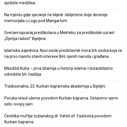
sjedište medžlisa
Na mjestu gdje sjećanje ne blijedi: obilježene dvije decenije
memorijala u Logu pod Mangartom
Svečani ispraćaj predškolaca u Mektebu za predškolski uzrast
„Dječija radost“ Bijeljina
Islamska zajednica: Novi visoki predstavnik mora biti osoba koja će
na prvo mjesto staviti interese BiH, njenih naroda i građana
Mesdžid Kuba – prva džamija u historiji islama i nezaobilazno
odredište bh. hadžija
Tradicionalna, 23. Kurban-bajramska akademija u Bijeljini
Poruka reisul-uleme povodom Kurban-bajrama: Ostanimo vjerni
sebi i svojoj vjeri
Čestitka muftije tuzlanskog dr. Vahid-ef. Fazlovića povodom
Kurban-bajrama