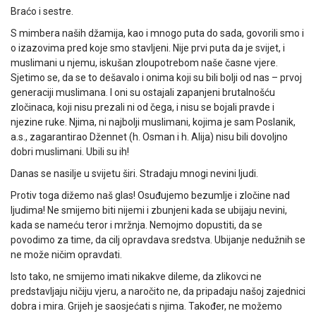
Braćo i sestre.
S mimbera naših džamija, kao i mnogo puta do sada, govorili smo i
o izazovima pred koje smo stavljeni. Nije prvi puta da je svijet, i
muslimani u njemu, iskušan zloupotrebom naše časne vjere.
Sjetimo se, da se to dešavalo i onima koji su bili bolji od nas – prvoj
generaciji muslimana. I oni su ostajali zapanjeni brutalnošću
zločinaca, koji nisu prezali ni od čega, i nisu se bojali pravde i
njezine ruke. Njima, ni najbolji muslimani, kojima je sam Poslanik,
a.s., zagarantirao Džennet (h. Osman i h. Alija) nisu bili dovoljno
dobri muslimani. Ubili su ih!
Danas se nasilje u svijetu širi. Stradaju mnogi nevini ljudi.
Protiv toga dižemo naš glas! Osuđujemo bezumlje i zločine nad
ljudima! Ne smijemo biti nijemi i zbunjeni kada se ubijaju nevini,
kada se nameću teror i mržnja. Nemojmo dopustiti, da se
povodimo za time, da cilj opravdava sredstva. Ubijanje nedužnih se
ne može ničim opravdati.
Isto tako, ne smijemo imati nikakve dileme, da zlikovci ne
predstavljaju ničiju vjeru, a naročito ne, da pripadaju našoj zajednici
dobra i mira. Grijeh je saosjećati s njima. Također, ne možemo