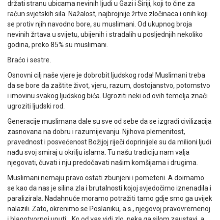
držati stranu ubicama nevinih ljudi u Gazi i Siriji, koji to čine za
račun svjetskih sila. Nažalost, najbrojnije žrtve zločinaca i onih koji
se protiv njih navodno bore, su muslimani. Od ukupnog broja
nevinih žrtava u svijetu, ubijenih i stradalih u posljednjih nekoliko
godina, preko 85% su muslimani.
Braćo i sestre.
Osnovni cilj naše vjere je dobrobit ljudskog roda! Muslimani treba
da se bore da zaštite život, vjeru, razum, dostojanstvo, potomstvo
i imovinu svakog ljudskog bića. Ugroziti neki od ovih temelja znači
ugroziti ljudski rod.
Generacije muslimana dale su sve od sebe da se izgradi civilizacija
zasnovana na dobru i razumijevanju. Njihova plemenitost,
pravednost i posvećenost Božijoj riječi doprinijele su da milioni ljudi
nađu svoj smiraj u okrilju islama. Tu našu tradiciju nam valja
njegovati, čuvati i nju predočavati našim komšijama i drugima.
Muslimani nemaju pravo ostati zbunjeni i pometeni. A doimamo
se kao da nas je silina zla i brutalnosti kojoj svjedočimo iznenadila i
paralizirala. Nadahnuće moramo potražiti tamo gdje smo ga uvijek
nalazili. Zato, okrenimo se Poslaniku, a.s., njegovoj pravovremenoj
i blagotvornoj uputi: „Ko od vas vidi zlo, neka ga silom zaustavi, a