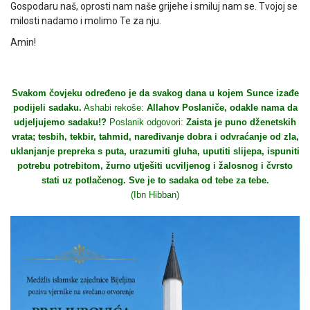
Gospodaru naš, oprosti nam naše grijehe i smiluj nam se. Tvojoj se
milosti nadamo i molimo Te za nju.
Amin!
Svakom čovjeku određeno je da svakog dana u kojem Sunce izađe
podijeli sadaku.
Ashabi rekoše:
Allahov Poslaniče, odakle nama da
udjeljujemo sadaku!?
Poslanik odgovori:
Zaista je puno dženetskih
vrata; tesbih, tekbir, tahmid, naređivanje dobra i odvraćanje od zla,
uklanjanje prepreka s puta, urazumiti gluha, uputiti slijepa, ispuniti
potrebu potrebitom, žurno utješiti ucviljenog i žalosnog i čvrsto
stati uz potlačenog. Sve je to sadaka od tebe za tebe.
(Ibn Hibban)