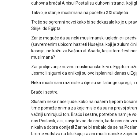
duhovna braća! A nisu! Postali su duhovni stranci, koji g
Takvo je stanje muslimana na početku XXI stoljeća.
Troše se ogromni novci kako bi se dokazalo ko je u pravu,
Sirije do Egipta.
Zar je moguće da su neki muslimanski uglednici i pred
(savremenim ubicom hazreti Husejna, koji je zulum činio 
kasnije, ne kažu za Bašara al-Asada, koji istom žestino
muslimana?
Zar prolijevanje nevine muslimanske krvi u Egiptu može
Jesmo li sigurni da oni koji su ovo isplanirali danas u E
Neka muslimani razmisle u čije su se falange upregli, i
Braćo i sestre,
Slušam neke naše ljude, kako na našem lijepom bosansk
time pomaže onima za koje misle da su na pravoj strani. 
važniji umirujući ton. Braćo i sestre, potrebna nam je v
nas Poslanik, a.s., savjetovao da onda, kada nas obuz
nikakva dobra donijeti! Zar ne bi trebalo da se na Poslan
breme vođstva na bilo kojoj razini muslimanske zajedni