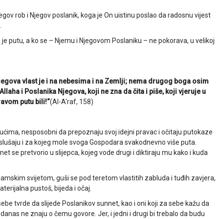
v rob i Njegov poslanik, koga je On uistinu poslao da radosnu vijest
.
e putu, a ko se – Njemu i Njegovom Poslaniku – ne pokorava, u velikoj
Njegova vlast je i na nebesima i na Zemlji; nema drugog boga osim
Allaha i Poslanika Njegova, koji ne zna da čita i piše, koji vjeruje u
ravom putu bili!“
(Al-A'raf, 158)
pućima, nesposobni da prepoznaju svoj idejni pravac i očitaju putokaze
o slušaju i za kojeg mole svoga Gospodara svakodnevno više puta.
et se pretvorio u slijepca, kojeg vode drugi i diktiraju mu kako i kuda
lamskim svijetom, guši se pod teretom vlastitih zabluda i tuđih zavjera,
terijalna pustoš, bijeda i očaj.
ebe tvrde da slijede Poslanikov sunnet, kao i oni koji za sebe kažu da
i danas ne znaju o čemu govore. Jer, i jedni i drugi bi trebalo da budu