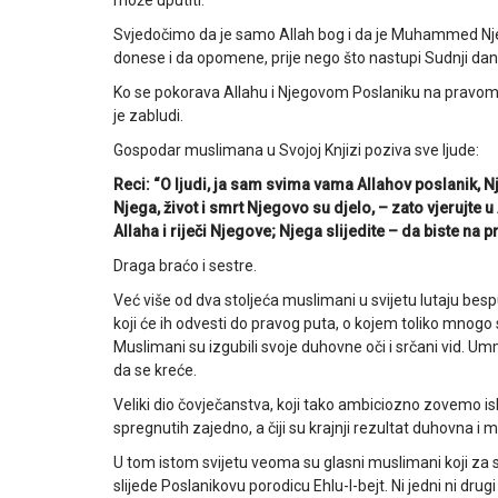
može uputiti.
Svjedočimo da je samo Allah bog i da je Muhammed Njego
donese i da opomene, prije nego što nastupi Sudnji dan
Ko se pokorava Allahu i Njegovom Poslaniku na pravom j
je zabludi.
Gospodar muslimana u Svojoj Knjizi poziva sve ljude:
Reci: “O ljudi, ja sam svima vama Allahov poslanik, 
Njega, život i smrt Njegovo su djelo, – zato vjerujte u 
Allaha i riječi Njegove; Njega slijedite – da biste na p
Draga braćo i sestre.
Već više od dva stoljeća muslimani u svijetu lutaju bes
koji će ih odvesti do pravog puta, o kojem toliko mnog
Muslimani su izgubili svoje duhovne oči i srčani vid. Umm
da se kreće.
Veliki dio čovječanstva, koji tako ambiciozno zovemo is
spregnutih zajedno, a čiji su krajnji rezultat duhovna i ma
U tom istom svijetu veoma su glasni muslimani koji za s
slijede Poslanikovu porodicu Ehlu-l-bejt. Ni jedni ni drug