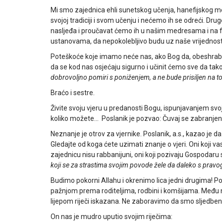
Mi smo zajednica ehli sunetskog učenja, hanefijskog m
svojoj tradiciji i svom učenju i nećemo ih se odreći. D
nasljeđa i proučavat ćemo ih u našim medresama i na 
ustanovama, da nepokolebljivo budu uz naše vrijednosti
Poteškoće koje imamo neće nas, ako Bog da, obeshrabriti
da se kod nas osjećaju sigurno i učinit ćemo sve da tako 
dobrovoljno pomiri s poniženjem, a ne bude prisiljen na t
Braćo i sestre.
Živite svoju vjeru u predanosti Bogu, ispunjavanjem svo
koliko možete… Poslanik je pozvao: Čuvaj se zabranjenog
Neznanje je otrov za vjernike. Poslanik, a.s., kazao je 
Gledajte od koga ćete uzimati znanje o vjeri. Oni koji vas
zajednicu nisu rabbanijuni, oni koji pozivaju Gospodaru
koji se za strastima svojim povode žele da daleko s pravo
Budimo pokorni Allahu i okrenimo lica jedni drugima! P
pažnjom prema roditeljima, rodbini i komšijama. Među 
lijepom riječi iskazana. Ne zaboravimo da smo sljedbenic
On nas je mudro uputio svojim riječima: