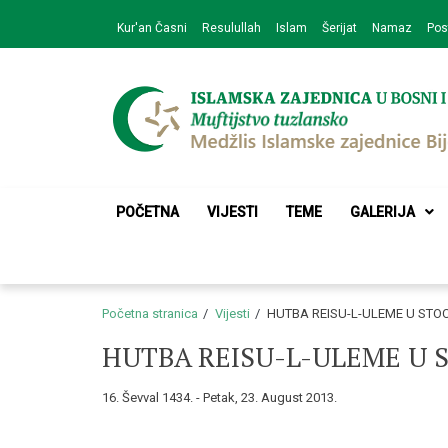
Skip
Skip
Kur'an Časni
Resulullah
Islam
Šerijat
Namaz
Pos
to
to
navigation
content
Medžlis Islamske 
Službena web prezentacija
POČETNA
VIJESTI
TEME
GALERIJA
Početna stranica
Vijesti
HUTBA REISU-L-ULEME U STO
HUTBA REISU-L-ULEME U 
16. Ševval 1434. - Petak, 23. August 2013.