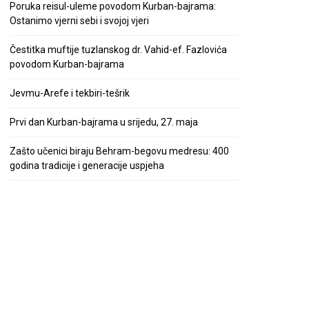
Poruka reisul-uleme povodom Kurban-bajrama:
Ostanimo vjerni sebi i svojoj vjeri
Čestitka muftije tuzlanskog dr. Vahid-ef. Fazlovića
povodom Kurban-bajrama
Jevmu-Arefe i tekbiri-tešrik
Prvi dan Kurban-bajrama u srijedu, 27. maja
Zašto učenici biraju Behram-begovu medresu: 400
godina tradicije i generacije uspjeha