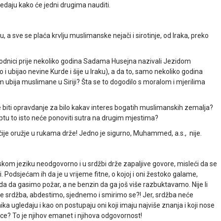
ledaju kako će jedni drugima nauditi.
 a sve se plaća krvlju muslimanske nejači i sirotinje, od Iraka, preko
vodnici prije nekoliko godina Sadama Husejna nazivali Jezidom
i ubijao nevine Kurde i šije u Iraku), a da to, samo nekoliko godina
m ubija muslimane u Siriji? Šta se to dogodilo s moralom i mjerilima
 biti opravdanje za bilo kakav interes bogatih muslimanskih zemalja?
giptu to isto neće ponoviti sutra na drugim mjestima?
 čije oružje u rukama drže! Jedno je sigurno, Muhammed, a.s., nije.
om jeziku neodgovorno i u srdžbi drže zapaljive govore, misleći da se
Podsjećam ih da je u vrijeme fitne, o kojoj i oni žestoko galame,
oda da gasimo požar, a ne benzin da ga još više razbuktavamo. Nije li
me srdžba, abdestimo, sjednemo i smirimo se?! Jer, srdžba neće
ika ugledaju i kao on postupaju oni koji imaju najviše znanja i koji nose
ce? To je njihov emanet i njihova odgovornost!