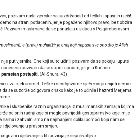
ini, pozivam naše vjernike na suzdržanost od teških i opasnih riječi!
demo na strani potlačenih, jer je pogaženo njihovo pravo, bez obzira
 moć. Pozivam muslimane da se ponašaju u skladu s Pejgamberovom
(muslimani), a (pravi) muhadžir je onaj koji napusti sve ono što je Allah
o nije put vjernika. One koji su to učinili pozivam da se pokaju i upute
ol nanesena pozivam da se strpe i oproste, jer je u Kur'anu
ki pametan postupiti.
(Al-Shura, 43)
cu, za cijeli ummet. Teške i neodgovorne riječi mogu unijeti nemir i
ike da se suzdrže od govora onako kako je to učinila i hazreti Merjema,
azume.
ike i službenike raznih organizacija iz muslimanskih zemalja kojima
e od onih radnji koje bi mogle povrijediti gostoprimstvo koje im je
rema nama i zahvalni smo na najmanjem obliku pomoći koja nam se
e i djelovanje u pravom smjeru.
egovini i djelovanje s tih pozicija je neprihvatljivo.