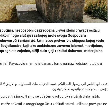
espućima, nesposobni da prepoznaju svoj idejni pravac i očitaju
 toliko mnogo slušaju i za kojeg mole svoga Gospodara
uhovne oči i srčani vid. Ummet se pretvorio u slijepca, kojeg vode
dio čovječanstva, koji tako ambiciozno zovemo islamskim svijetom,
spregnutih zajedno, a čiji su krajnji rezultat duhovna i materijalna
sein ef. Kavazović imamio je danas džumu namaz i održao hutbu u u
قل يا ايها الناس اني رسول الله اليكم جميعا الذي له ملك السماوات و الارض لا اله
يؤمن بالله و كلماته واتبعوه لعلكم تهتدون.
oprost tražimo. Njemu se utječemo od poroka i ružnih djela naših.
 može odvesti, a onoga koga On u zabludi ostavi – niko na pravi put ne