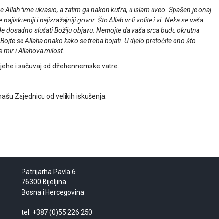
rce Allah time ukrasio, a zatim ga nakon kufra, u islam uveo. Spašen je onaj
iskreniji i najizražajniji govor. Što Allah voli volite i vi. Neka se vaša
de dosadno slušati Božiju objavu. Nemojte da vaša srca budu okrutna
Bojte se Allaha onako kako se treba bojati. U djelo pretočite ono što
 mir i Allahova milost.
rijehe i sačuvaj od džehennemske vatre.
ašu Zajednicu od velikih iskušenja.
Patrijarha Pavla 6
76300 Bijeljina
Bosna i Hercegovina
tel: +387 (0)55 226 250