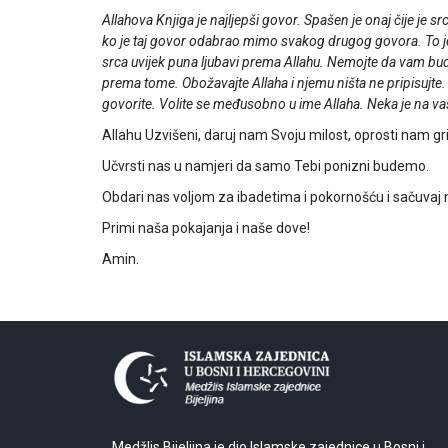
Allahova Knjiga je najljepši govor. Spašen je onaj čije je s
ko je taj govor odabrao mimo svakog drugog govora. To je naj
srca uvijek puna ljubavi prema Allahu. Nemojte da vam bu
prema tome. Obožavajte Allaha i njemu ništa ne pripisujte. 
govorite. Volite se međusobno u ime Allaha. Neka je na vas
Allahu Uzvišeni, daruj nam Svoju milost, oprosti nam g
Učvrsti nas u namjeri da samo Tebi ponizni budemo.
Obdari nas voljom za ibadetima i pokornošću i sačuvaj n
Primi naša pokajanja i naše dove!
Amin.
Medžlis Bijeljina je dio Islamske zajednice u Bosni i