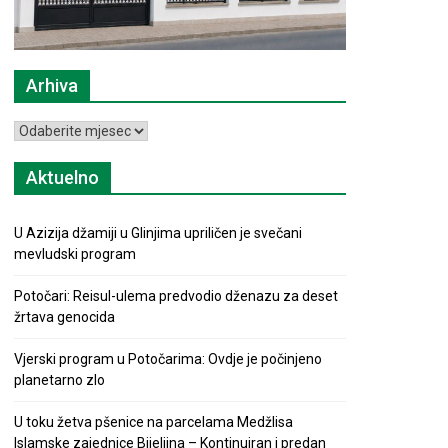
Arhiva
Arhiva
Aktuelno
U Azizija džamiji u Glinjima upriličen je svečani
mevludski program
Potočari: Reisul-ulema predvodio dženazu za deset
žrtava genocida
Vjerski program u Potočarima: Ovdje je počinjeno
planetarno zlo
U toku žetva pšenice na parcelama Medžlisa
Islamske zajednice Bijeljina – Kontinuiran i predan