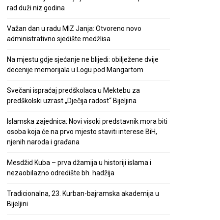
rad duži niz godina
Važan dan u radu MIZ Janja: Otvoreno novo
administrativno sjedište medžlisa
Na mjestu gdje sjećanje ne blijedi: obilježene dvije
decenije memorijala u Logu pod Mangartom
Svečani ispraćaj predškolaca u Mektebu za
predškolski uzrast „Dječija radost“ Bijeljina
Islamska zajednica: Novi visoki predstavnik mora biti
osoba koja će na prvo mjesto staviti interese BiH,
njenih naroda i građana
Mesdžid Kuba – prva džamija u historiji islama i
nezaobilazno odredište bh. hadžija
Tradicionalna, 23. Kurban-bajramska akademija u
Bijeljini