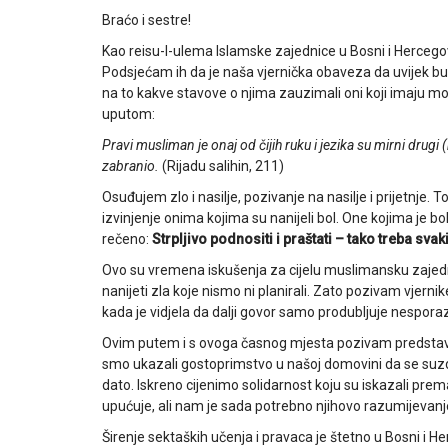
Braćo i sestre!
Kao reisu-l-ulema Islamske zajednice u Bosni i Hercegov
Podsjećam ih da je naša vjernička obaveza da uvijek bu
na to kakve stavove o njima zauzimali oni koji imaju
uputom:
Pravi musliman je onaj od čijih ruku i jezika su mirni drugi 
zabranio.
(Rijadu salihin, 211)
Osuđujem zlo i nasilje, pozivanje na nasilje i prijetnje. T
izvinjenje onima kojima su nanijeli bol. One kojima je b
rečeno:
Strpljivo podnositi i praštati – tako treba sva
Ovo su vremena iskušenja za cijelu muslimansku zajedni
nanijeti zla koje nismo ni planirali. Zato pozivam vjern
kada je vidjela da dalji govor samo produbljuje nespor
Ovim putem i s ovoga časnog mjesta pozivam predstavn
smo ukazali gostoprimstvo u našoj domovini da se suzdrž
dato. Iskreno cijenimo solidarnost koju su iskazali p
upućuje, ali nam je sada potrebno njihovo razumijevanj
Širenje sektaških učenja i pravaca je štetno u Bosni i Herc