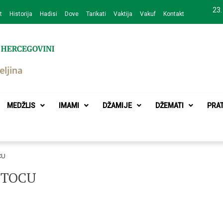
23.
t
Historija
Hadisi
Dove
Tarikati
Vaktija
Vakuf
Kontakt
zajednice Bijeljina
MEDŽLIS
IMAMI
DŽAMIJE
DŽEMATI
PRA
CU
STOCU