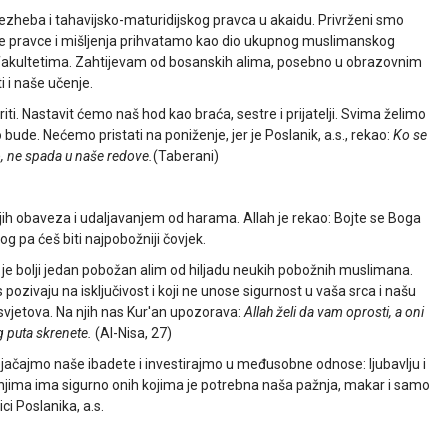
ezheba i tahavijsko-maturidijskog pravca u akaidu. Privrženi smo
ruge pravce i mišljenja prihvatamo kao dio ukupnog muslimanskog
fakultetima. Zahtijevam od bosanskih alima, posebno u obrazovnim
 i naše učenje.
. Nastavit ćemo naš hod kao braća, sestre i prijatelji. Svima želimo
bude. Nećemo pristati na poniženje, jer je Poslanik, a.s., rekao:
Ko se
o, ne spada u naše redove.
(Taberani)
jih obaveza i udaljavanjem od harama. Allah je rekao: Bojte se Boga
 pa ćeš biti najpobožniji čovjek.
da je bolji jedan pobožan alim od hiljadu neukih pobožnih muslimana.
 pozivaju na isključivost i koji ne unose sigurnost u vaša srca i našu
 svjetova. Na njih nas Kur'an upozorava:
Allah želi da vam oprosti, a oni
g puta skrenete.
(Al-Nisa, 27)
ojačajmo naše ibadete i investirajmo u međusobne odnose: ljubavlju i
njima ima sigurno onih kojima je potrebna naša pažnja, makar i samo
i Poslanika, a.s.