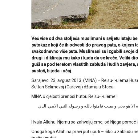
Već više od dva stoljeća muslimani u svijetu lutaju b
putokaze koji će ih odvesti do pravog puta, o kojem
svakodnevno više puta. Muslimani su izgubili svoje d
drugi i diktiraju mu kako i kuda da se kreće. Veliki 
guši se pod teretom vlastitih zabluda i tuđih zavjera, 
pustoš, bijeda i očaj.
Sarajevo, 23. avgust 2013. (MINA) – Reisu-l-ulema Hu
Sultan Selimovoj (Carevoj) džamiji u Stocu.
MINA u cjelosti prenosi hutbu Reisu-l-uleme:
 الا هو يحي و يميت فامنوا بالله و رسوله النبي الامي الذي
Hvala Allahu. Njemu se zahvaljujemo, od Njega pomoć i 
Onoga koga Allah na pravi put uputi – niko u zabludu ne