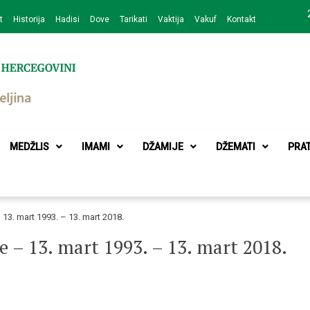
t
Historija
Hadisi
Dove
Tarikati
Vaktija
Vakuf
Kontakt
zajednice Bijeljina
MEDŽLIS
IMAMI
DŽAMIJE
DŽEMATI
PRA
 13. mart 1993. – 13. mart 2018.
e – 13. mart 1993. – 13. mart 2018.