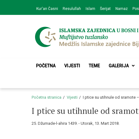
Skip
Skip
Kur'an Časni
Resulullah
Islam
Šerijat
Namaz
Pos
to
to
navigation
content
Medžlis Islamske 
Službena web prezentacija
POČETNA
VIJESTI
TEME
GALERIJA
Početna stranica
Vijesti
I ptice su utihnule od sramote –
I ptice su utihnule od sramot
25. Džumade-l-ahira 1439. - Utorak, 13. Mart 2018.