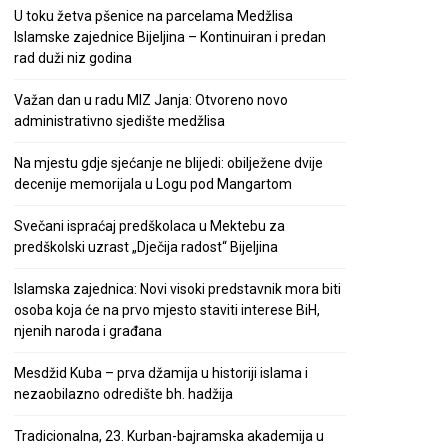
U toku žetva pšenice na parcelama Medžlisa
Islamske zajednice Bijeljina – Kontinuiran i predan
rad duži niz godina
Važan dan u radu MIZ Janja: Otvoreno novo
administrativno sjedište medžlisa
Na mjestu gdje sjećanje ne blijedi: obilježene dvije
decenije memorijala u Logu pod Mangartom
Svečani ispraćaj predškolaca u Mektebu za
predškolski uzrast „Dječija radost“ Bijeljina
Islamska zajednica: Novi visoki predstavnik mora biti
osoba koja će na prvo mjesto staviti interese BiH,
njenih naroda i građana
Mesdžid Kuba – prva džamija u historiji islama i
nezaobilazno odredište bh. hadžija
Tradicionalna, 23. Kurban-bajramska akademija u