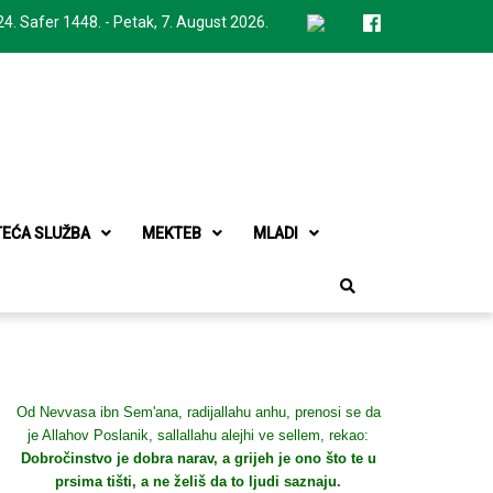
24. Safer 1448. - Petak, 7. August 2026.
TEĆA SLUŽBA
MEKTEB
MLADI
Od Nevvasa ibn Sem'ana, radijallahu anhu, prenosi se da
je Allahov Poslanik, sallallahu alejhi ve sellem, rekao:
Dobročinstvo je dobra narav, a grijeh je ono što te u
prsima tišti, a ne želiš da to ljudi saznaju.