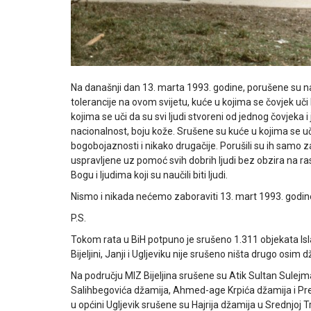
Na današnji dan 13. marta 1993. godine, porušene su naš
tolerancije na ovom svijetu, kuće u kojima se čovjek uči 
kojima se uči da su svi ljudi stvoreni od jednog čovjeka 
nacionalnost, boju kože. Srušene su kuće u kojima se 
bogobojaznosti i nikako drugačije. Porušili su ih samo 
uspravljene uz pomoć svih dobrih ljudi bez obzira na ras
Bogu i ljudima koji su naučili biti ljudi.
Nismo i nikada nećemo zaboraviti 13. mart 1993. godin
P.S.
Tokom rata u BiH potpuno je srušeno 1.311 objekata Is
Bijeljini, Janji i Ugljeviku nije srušeno ništa drugo osi
Na području MIZ Bijeljina srušene su Atik Sultan Sul
Salihbegovića džamija, Ahmed-age Krpića džamija i Prel
u općini Ugljevik srušene su Hajrija džamija u Srednjoj