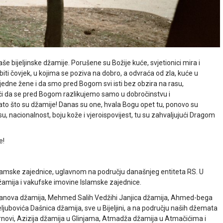
e bijeljinske džamije. Porušene su Božije kuće, svjetionici mira i
biti čovjek, u kojima se poziva na dobro, a odvraća od zla, kuće u
i jedne žene i da smo pred Bogom svi isti bez obzira na rasu,
uči da se pred Bogom razlikujemo samo u dobročinstvu i
zato što su džamije! Danas su one, hvala Bogu opet tu, ponovo su
u, nacionalnost, boju kože i vjeroispovijest, tu su zahvaljujući Dragom
e!
lamske zajednice, uglavnom na području današnjeg entiteta RS. U
m džamija i vakufske imovine Islamske zajednice.
ejmanova džamija, Mehmed Salih Vedžihi Janjica džamija, Ahmed-bega
jubovića Dašnica džamija, sve u Bijeljini, a na području naših džemata
 Trnovi, Azizija džamija u Glinjama, Atmadža džamija u Atmačićima i