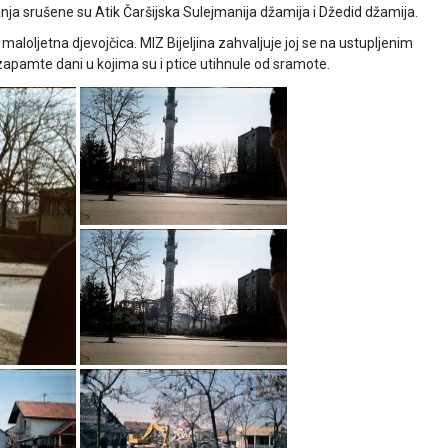
ja srušene su Atik Čaršijska Sulejmanija džamija i Džedid džamija.
 maloljetna djevojčica. MIZ Bijeljina zahvaljuje joj se na ustupljenim
 zapamte dani u kojima su i ptice utihnule od sramote.