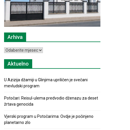
Arhiva
Arhiva
Aktuelno
U Azizija džamiji u Glinjima upriličen je svečani
mevludski program
Potočari: Reisul-ulema predvodio dženazu za deset
žrtava genocida
Vjerski program u Potočarima: Ovdje je počinjeno
planetarno zlo