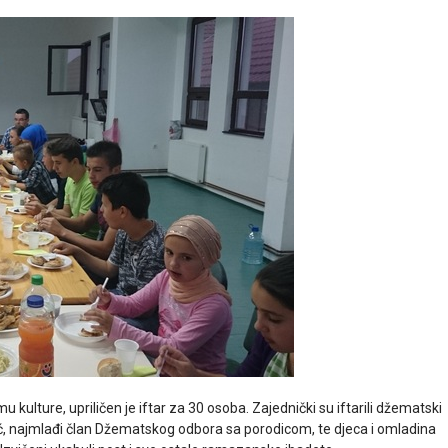
 kulture, upriličen je iftar za 30 osoba. Zajednički su iftarili džematski
ić, najmlađi član Džematskog odbora sa porodicom, te djeca i omladina