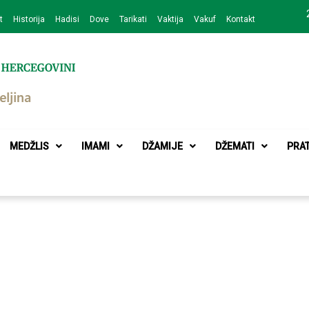
t
Historija
Hadisi
Dove
Tarikati
Vaktija
Vakuf
Kontakt
zajednice Bijeljina
MEDŽLIS
IMAMI
DŽAMIJE
DŽEMATI
PRA