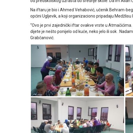
od predškolskog uzrasta do srednje škole. Da im Allah 
Na iftaru je bio i Ahmed Vehabović, učenik Behram-beg
općini Ugljevik, a koji organizaciono pripadaju Medžlisu 
“Ovo je prvi zajednički iftar ovakve vrste u Atmačićima. 
dijete je nešto ponijelo od kuće, neko jelo ili sok . Na
Grabčanović.