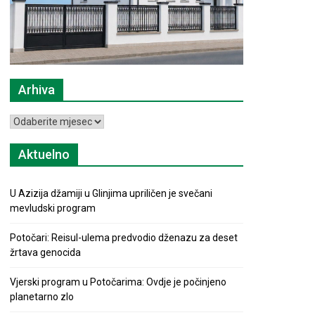
Arhiva
Arhiva
Aktuelno
U Azizija džamiji u Glinjima upriličen je svečani
mevludski program
Potočari: Reisul-ulema predvodio dženazu za deset
žrtava genocida
Vjerski program u Potočarima: Ovdje je počinjeno
planetarno zlo