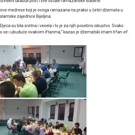
Uzvišeni ukabuli post i sve ostale ramazanske ibadete.
ove medrese koji je ovoga ramazana na praksi u četiri džemata u
Islamske zajednice Bijeljina.
Djeca su bila sretna i vesela i to je za njih posebno iskustvo. Svako
damo se i ubuduće ovakvim iftarima,” kazao je džematski imam Irfan-ef.