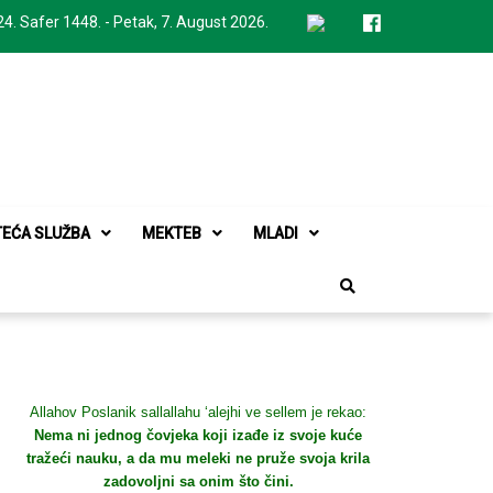
24. Safer 1448. - Petak, 7. August 2026.
TEĆA SLUŽBA
MEKTEB
MLADI
Allahov Poslanik sallallahu ‘alejhi ve sellem je rekao:
Nema ni jednog čovjeka koji izađe iz svoje kuće
tražeći nauku, a da mu meleki ne pruže svoja krila
zadovoljni sa onim što čini.