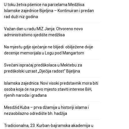
U toku žetva pšenice na parcelama Medžlisa
Islamske zajednice Bijeljina – Kontinuiran i predan
rad duži niz godina
Važan dan u radu MIZ Janja: Otvoreno novo
administrativno sjedište medžlisa
Na mjestu gdje sjećanje ne blijedi: obilježene dvije
decenije memorijala u Logu pod Mangartom
Svečani ispraćaj predškolaca u Mektebu za
predškolski uzrast „Dječija radost“ Bijeljina
Islamska zajednica: Novi visoki predstavnik mora biti
osoba koja će na prvo mjesto staviti interese BiH,
njenih naroda i građana
Mesdžid Kuba – prva džamija u historiji islama i
nezaobilazno odredište bh. hadžija
Tradicionalna, 23. Kurban-bajramska akademija u