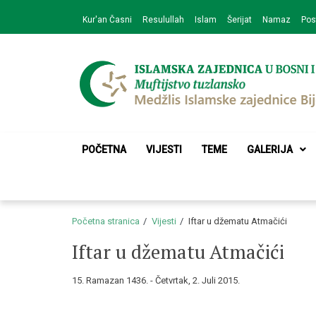
Skip
Skip
Kur'an Časni
Resulullah
Islam
Šerijat
Namaz
Pos
to
to
navigation
content
Medžlis Islamske 
Službena web prezentacija
POČETNA
VIJESTI
TEME
GALERIJA
Početna stranica
Vijesti
Iftar u džematu Atmačići
Iftar u džematu Atmačići
15. Ramazan 1436. - Četvrtak, 2. Juli 2015.