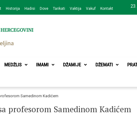
23.
t
Historija
Hadisi
Dove
Tarikati
Vaktija
Vakuf
Kontakt
zajednice Bijeljina
MEDŽLIS
IMAMI
DŽAMIJE
DŽEMATI
PRA
sa profesorom Samedinom Kadićem
je sa profesorom Samedinom Kadićem