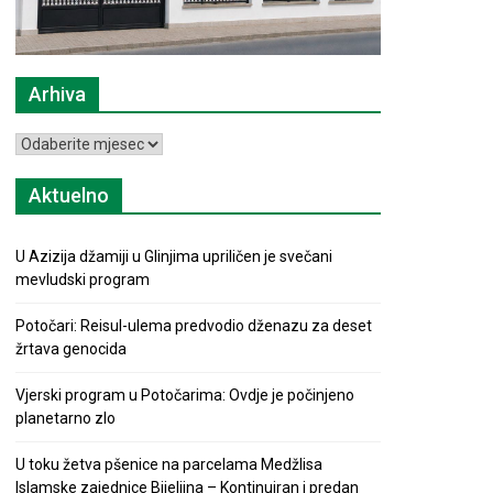
Arhiva
Arhiva
Aktuelno
U Azizija džamiji u Glinjima upriličen je svečani
mevludski program
Potočari: Reisul-ulema predvodio dženazu za deset
žrtava genocida
Vjerski program u Potočarima: Ovdje je počinjeno
planetarno zlo
U toku žetva pšenice na parcelama Medžlisa
Islamske zajednice Bijeljina – Kontinuiran i predan