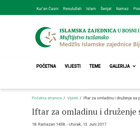
Skip
Skip
Kur'an Časni
Resulullah
Islam
Šerijat
Namaz
Pos
to
to
navigation
content
Medžlis Islamske 
Službena web prezentacija
POČETNA
VIJESTI
TEME
GALERIJA
Početna stranica
Vijesti
Iftar za omladinu i druženje 
Iftar za omladinu i družen
18. Ramazan 1438. - Utorak, 13. Juni 2017.