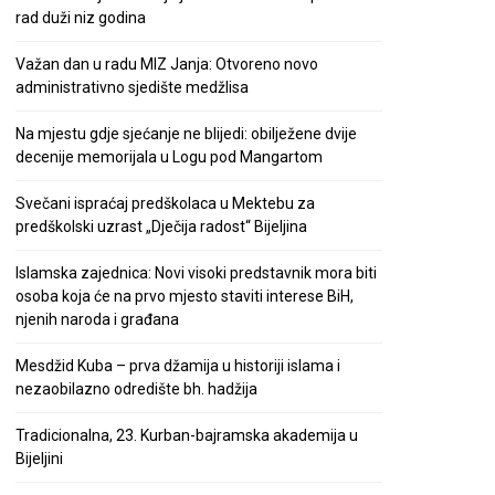
rad duži niz godina
Važan dan u radu MIZ Janja: Otvoreno novo
administrativno sjedište medžlisa
Na mjestu gdje sjećanje ne blijedi: obilježene dvije
decenije memorijala u Logu pod Mangartom
Svečani ispraćaj predškolaca u Mektebu za
predškolski uzrast „Dječija radost“ Bijeljina
Islamska zajednica: Novi visoki predstavnik mora biti
osoba koja će na prvo mjesto staviti interese BiH,
njenih naroda i građana
Mesdžid Kuba – prva džamija u historiji islama i
nezaobilazno odredište bh. hadžija
Tradicionalna, 23. Kurban-bajramska akademija u
Bijeljini