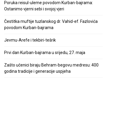
Poruka reisul-uleme povodom Kurban-bajrama:
Ostanimo vjerni sebi i svojoj vjeri
Čestitka muftije tuzlanskog dr. Vahid-ef. Fazlovića
povodom Kurban-bajrama
Jevmu-Arefe i tekbiri-tešrik
Prvi dan Kurban-bajrama u srijedu, 27. maja
Zašto učenici biraju Behram-begovu medresu: 400
godina tradicije i generacije uspjeha