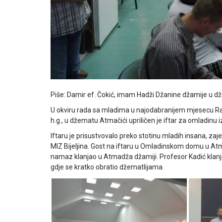
Piše: Damir ef. Čokić, imam Hadži Džanine džamije u d
U okviru rada sa mladima u najodabranijem mjesecu Ra
h.g., u džematu Atmačići upriličen je iftar za omladinu 
Iftaru je prisustvovalo preko stotinu mladih insana, z
MIZ Bijeljina. Gost na iftaru u Omladinskom domu u Atma
namaz klanjao u Atmadža džamiji. Profesor Kadić klanjao 
gdje se kratko obratio džematlijama.