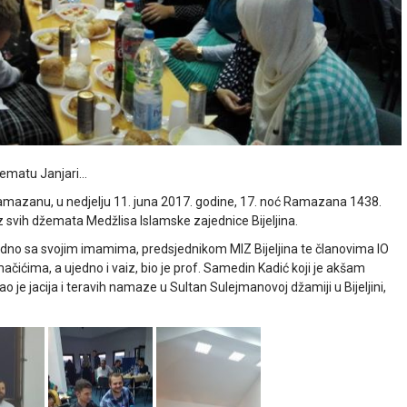
žematu Janjari…
mazanu, u nedjelju 11. juna 2017. godine, 17. noć Ramazana 1438.
iz svih džemata Medžlisa Islamske zajednice Bijeljina.
ajedno sa svojim imamima, predsjednikom MIZ Bijeljina te članovima IO
čićima, a ujedno i vaiz, bio je prof. Samedin Kadić koji je akšam
je jacija i teravih namaze u Sultan Sulejmanovoj džamiji u Bijeljini,