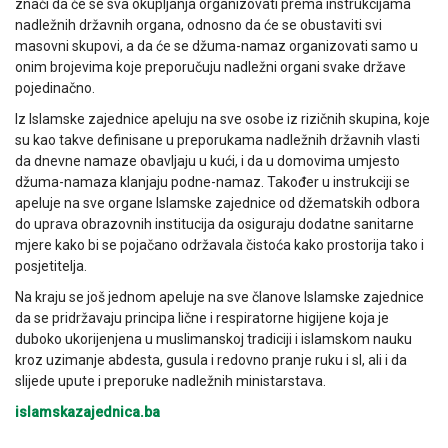
znači da će se sva okupljanja organizovati prema instrukcijama
nadležnih državnih organa, odnosno da će se obustaviti svi
masovni skupovi, a da će se džuma-namaz organizovati samo u
onim brojevima koje preporučuju nadležni organi svake države
pojedinačno.
Iz Islamske zajednice apeluju na sve osobe iz rizičnih skupina, koje
su kao takve definisane u preporukama nadležnih državnih vlasti
da dnevne namaze obavljaju u kući, i da u domovima umjesto
džuma-namaza klanjaju podne-namaz. Također u instrukciji se
apeluje na sve organe Islamske zajednice od džematskih odbora
do uprava obrazovnih institucija da osiguraju dodatne sanitarne
mjere kako bi se pojačano održavala čistoća kako prostorija tako i
posjetitelja.
Na kraju se još jednom apeluje na sve članove Islamske zajednice
da se pridržavaju principa lične i respiratorne higijene koja je
duboko ukorijenjena u muslimanskoj tradiciji i islamskom nauku
kroz uzimanje abdesta, gusula i redovno pranje ruku i sl, ali i da
slijede upute i preporuke nadležnih ministarstava.
islamskazajednica.ba