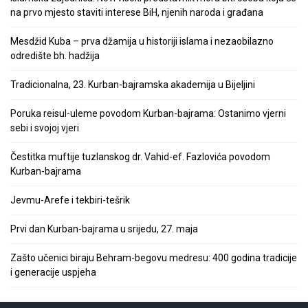
na prvo mjesto staviti interese BiH, njenih naroda i građana
Mesdžid Kuba – prva džamija u historiji islama i nezaobilazno
odredište bh. hadžija
Tradicionalna, 23. Kurban-bajramska akademija u Bijeljini
Poruka reisul-uleme povodom Kurban-bajrama: Ostanimo vjerni
sebi i svojoj vjeri
Čestitka muftije tuzlanskog dr. Vahid-ef. Fazlovića povodom
Kurban-bajrama
Jevmu-Arefe i tekbiri-tešrik
Prvi dan Kurban-bajrama u srijedu, 27. maja
Zašto učenici biraju Behram-begovu medresu: 400 godina tradicije
i generacije uspjeha