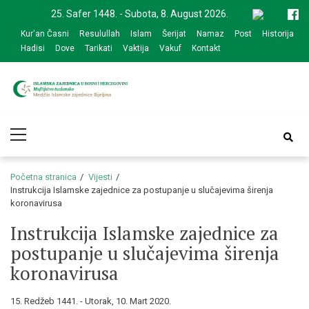
Skip
Skip
25. Safer 1448. - Subota, 8. August 2026.
to
to
Kur'an Časni
Resulullah
Islam
Šerijat
Namaz
Post
Historija
navigation
content
Hadisi
Dove
Tarikati
Vaktija
Vakuf
Kontakt
Medžlis Islamske
Službena web prezentacija
Primary
zajednice Bijeljina
Menu
Početna stranica
Vijesti
Instrukcija Islamske zajednice za postupanje u slučajevima širenja
koronavirusa
Instrukcija Islamske zajednice za
postupanje u slučajevima širenja
koronavirusa
15. Redžeb 1441. - Utorak, 10. Mart 2020.