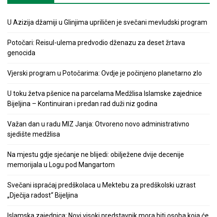
U Azizija džamiji u Glinjima upriličen je svečani mevludski program
Potočari: Reisul-ulema predvodio dženazu za deset žrtava
genocida
Vjerski program u Potočarima: Ovdje je počinjeno planetarno zlo
U toku žetva pšenice na parcelama Medžlisa Islamske zajednice
Bijeljina – Kontinuiran i predan rad duži niz godina
Važan dan u radu MIZ Janja: Otvoreno novo administrativno
sjedište medžlisa
Na mjestu gdje sjećanje ne blijedi: obilježene dvije decenije
memorijala u Logu pod Mangartom
Svečani ispraćaj predškolaca u Mektebu za predškolski uzrast
„Dječija radost“ Bijeljina
Islamska zajednica: Novi visoki predstavnik mora biti osoba koja će