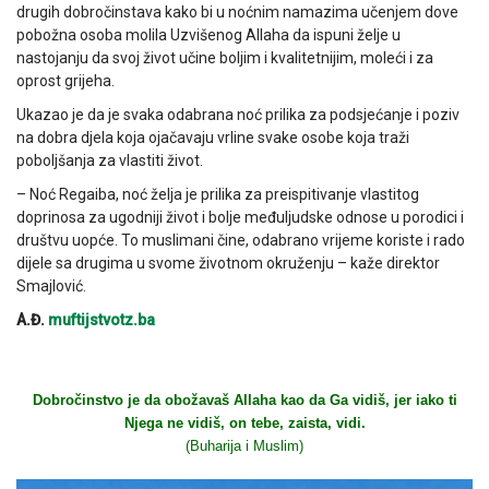
drugih dobročinstava kako bi u noćnim namazima učenjem dove
pobožna osoba molila Uzvišenog Allaha da ispuni želje u
nastojanju da svoj život učine boljim i kvalitetnijim, moleći i za
oprost grijeha.
Ukazao je da je svaka odabrana noć prilika za podsjećanje i poziv
na dobra djela koja ojačavaju vrline svake osobe koja traži
poboljšanja za vlastiti život.
– Noć Regaiba, noć želja je prilika za preispitivanje vlastitog
doprinosa za ugodniji život i bolje međuljudske odnose u porodici i
društvu uopće. To muslimani čine, odabrano vrijeme koriste i rado
dijele sa drugima u svome životnom okruženju – kaže direktor
Smajlović.
A.Đ.
muftijstvotz.ba
Dobročinstvo je da obožavaš Allaha kao da Ga vidiš, jer iako ti
Njega ne vidiš, on tebe, zaista, vidi.
(Buharija i Muslim)