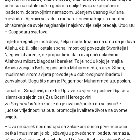
odnosu na ostale noći u godini, a obilježavaju se pojačanim
ibadetom, dobrovoljnim namazom, učenjem Časnog Kur'ana,
mevluda… Vjernici se raduju mubarek noćima koje su dodatno
ohrabrenje da svoje najglasnije i najskrovitije želje predaju Utočištu
– Gospodaru svjetova.
Lejletur-regaib je i noć dova, želja i nade. Imajući na umu da je dova
Allahu, dž. š., bila i ostala spona i most koji povezuje Stvoritelja i
Njegovo stvorenje, ne propustimo da u ovoj noći dokučimo
Allahovu milost, blagodat i bereket. To je noć u kojoj je majka
Amina zanijela Božijeg poslanika Muhammeda, s.a.v.s. Stoga,
muslimani širom svijeta provode je u dobrovoljnom ibadetu i
zahvalnosti Bogu što nam je Pejgamber Muhammed a.s. poslan.
Ismail-ef. Smajlović, direktor Uprave za vjerske poslove Rijaseta
Islamske zajednice (IZ) u Bosni i Hercegovini
za
Preporod.info
kazao je da je ova noć prilika da se osnaže
ljudske vrijednosti na putu promocije kvalitete života na ovome
svijetu.
– Ova mubarek noć nastupa sa zalaskom sunca prve noći uoči
petka i muslimani je obilježavaju u povećanom ibadetu namaza,
učenja Kur'ana i odabranih dova. Uzvišeni Allah je u objavi Kur’an