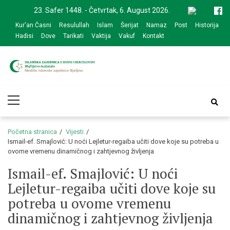
Skip
Skip
23. Safer 1448. - Četvrtak, 6. August 2026.
to
to
Kur'an Časni
Resulullah
Islam
Šerijat
Namaz
Post
Historija
navigation
content
Hadisi
Dove
Tarikati
Vaktija
Vakuf
Kontakt
Medžlis Islamske
Službena web prezentacija
Primary
zajednice Bijeljina
Menu
Početna stranica
Vijesti
Ismail-ef. Smajlović: U noći Lejletur-regaiba učiti dove koje su potreba u
ovome vremenu dinamičnog i zahtjevnog življenja
Ismail-ef. Smajlović: U noći
Lejletur-regaiba učiti dove koje su
potreba u ovome vremenu
dinamičnog i zahtjevnog življenja