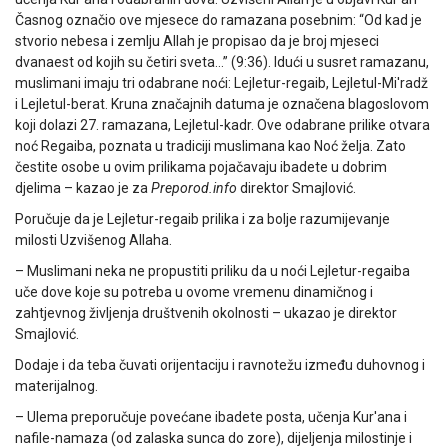
Časnog označio ove mjesece do ramazana posebnim: “Od kad je
stvorio nebesa i zemlju Allah je propisao da je broj mjeseci
dvanaest od kojih su četiri sveta…” (9:36). Idući u susret ramazanu,
muslimani imaju tri odabrane noći: Lejletur-regaib, Lejletul-Mi'radž
i Lejletul-berat. Kruna značajnih datuma je označena blagoslovom
koji dolazi 27. ramazana, Lejletul-kadr. Ove odabrane prilike otvara
noć Regaiba, poznata u tradiciji muslimana kao Noć želja. Zato
čestite osobe u ovim prilikama pojačavaju ibadete u dobrim
djelima – kazao je za
Preporod.info
direktor Smajlović.
Poručuje da je Lejletur-regaib prilika i za bolje razumijevanje
milosti Uzvišenog Allaha.
– Muslimani neka ne propustiti priliku da u noći Lejletur-regaiba
uče dove koje su potreba u ovome vremenu dinamičnog i
zahtjevnog življenja društvenih okolnosti – ukazao je direktor
Smajlović.
Dodaje i da teba čuvati orijentaciju i ravnotežu između duhovnog i
materijalnog.
– Ulema preporučuje povećane ibadete posta, učenja Kur'ana i
nafile-namaza (od zalaska sunca do zore), dijeljenja milostinje i