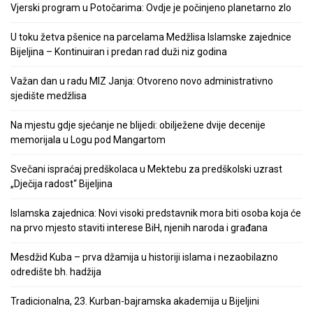
Vjerski program u Potočarima: Ovdje je počinjeno planetarno zlo
U toku žetva pšenice na parcelama Medžlisa Islamske zajednice
Bijeljina – Kontinuiran i predan rad duži niz godina
Važan dan u radu MIZ Janja: Otvoreno novo administrativno
sjedište medžlisa
Na mjestu gdje sjećanje ne blijedi: obilježene dvije decenije
memorijala u Logu pod Mangartom
Svečani ispraćaj predškolaca u Mektebu za predškolski uzrast
„Dječija radost“ Bijeljina
Islamska zajednica: Novi visoki predstavnik mora biti osoba koja će
na prvo mjesto staviti interese BiH, njenih naroda i građana
Mesdžid Kuba – prva džamija u historiji islama i nezaobilazno
odredište bh. hadžija
Tradicionalna, 23. Kurban-bajramska akademija u Bijeljini