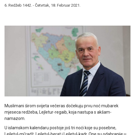
6. Redžeb 1442. - Četvrtak, 18. Februar 2021.
Muslimani širom svijeta večeras dočekuju prvu noć mubarek
mjeseca redžeba, Lejletur-regaib, koja nastupa s akšam-
namazom.
U islamskom kalendaru postoje još tri noći koje su posebne,
Lejletul-mi'radž, Lejletul-berat i Lejletul-kadr. One su odabranije u