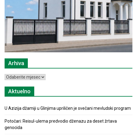
Arhiva
Arhiva
Aktuelno
U Azizija džamiji u Glinjima upriličen je svečani mevludski program
Potočari: Reisul-ulema predvodio dženazu za deset žrtava
genocida