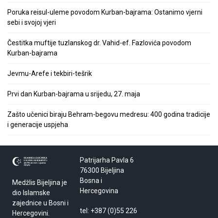
Poruka reisul-uleme povodom Kurban-bajrama: Ostanimo vjerni
sebi i svojoj vjeri
Čestitka muftije tuzlanskog dr. Vahid-ef. Fazlovića povodom
Kurban-bajrama
Jevmu-Arefe i tekbiri-tešrik
Prvi dan Kurban-bajrama u srijedu, 27. maja
Zašto učenici biraju Behram-begovu medresu: 400 godina tradicije
i generacije uspjeha
Patrijarha Pavla 6
76300 Bijeljina
Bosna i
Medžlis Bijeljina je
Hercegovina
dio Islamske
zajednice u Bosni i
tel: +387 (0)55 226
Hercegovini.