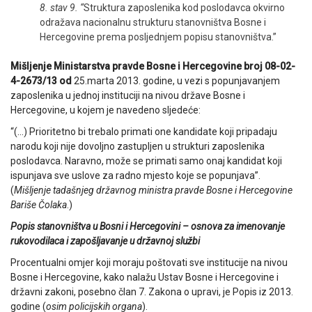
8. stav 9. “
Struktura zaposlenika kod poslodavca okvirno
odražava nacionalnu strukturu stanovništva Bosne i
Hercegovine prema posljednjem popisu stanovništva.”
Mišljenje Ministarstva pravde Bosne i Hercegovine broj 08-02-
4-2673/13 od
25.marta 2013. godine, u vezi s popunjavanjem
zaposlenika u jednoj instituciji na nivou države Bosne i
Hercegovine, u kojem je navedeno sljedeće:
“(…) Prioritetno bi trebalo primati one kandidate koji pripadaju
narodu koji nije dovoljno zastupljen u strukturi zaposlenika
poslodavca. Naravno, može se primati samo onaj kandidat koji
ispunjava sve uslove za radno mjesto koje se popunjava”.
(
Mišljenje tadašnjeg državnog ministra pravde Bosne i Hercegovine
Bariše Čolaka
.)
Popis stanovništva u Bosni i Hercegovini – osnova za imenovanje
rukovodilaca i zapošljavanje u državnoj službi
Procentualni omjer koji moraju poštovati sve institucije na nivou
Bosne i Hercegovine, kako nalažu Ustav Bosne i Hercegovine i
državni zakoni, posebno član 7. Zakona o upravi, je Popis iz 2013.
godine (
osim policijskih organa
).