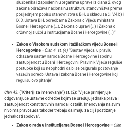
službenika i zaposlenih u organima uprave iz člana 2. ovog
zakona odražava nacionalnu strukturu stanovništva prema
posljednjem popisu stanovništva u BiH, u skladu sa čl. V.4.b) i
IX.3. Ustava BiH, odredbama Zakona o Vijeću ministara
Bosne i Hercegovine (…), Zakona o upravi (…) i Zakona o
državnoj službi u institucijama Bosne i Hercegovine (…).”
Zakon o Visokom sudskom i tužilačkom vijeću Bosne i
Hercegovine
–
Član 4. st. (4) “
Sastav Vijeća, u pravilu
odražava sastav naroda Bosne i Hercegovine i spolnu
zastupljenost u Bosni i Hercegovini. Pravilnik Vijeća reguliše
postupke koji su neophodni da bi se osiguralo poštovanje
važećih odredbi Ustava i zakona Bosne i Hercegovine koji
regulišu ovo pitanje”.
Član 43.
(“Kriteriji za imenovanje”) st. (2): “Vijeće primjenjuje
odgovarajuće ustavne odredbe kojim se uređuju jednaka prava i
zastupljenost konstitutivnih naroda i ostalih. Imenovanja na svim
nivoima pravosuđa također trebaju da imaju za cilj i postizanje
jednakosti spolova”.
Zakon o radu u institucijama Bosne i Hercegovine –
Član