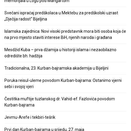
memorijala u Logu pod Mangartom
Svečani ispraćaj predškolaca u Mektebu za predškolski uzrast
„Dječija radost“ Bijeljina
Islamska zajednica: Novi visoki predstavnik mora biti osoba koja će
na prvo mjesto staviti interese BiH, njenih naroda i građana
Mesdžid Kuba – prva džamija u historiji islama i nezaobilazno
odredište bh. hadžija
Tradicionalna, 23. Kurban-bajramska akademija u Bijeljini
Poruka reisul-uleme povodom Kurban-bajrama: Ostanimo vjerni
sebi i svojoj vjeri
Čestitka muftije tuzlanskog dr. Vahid-ef. Fazlovića povodom
Kurban-bajrama
Jevmu-Arefe i tekbiri-tešrik
Prvi dan Kurban-bajrama u srijedu, 27. maja