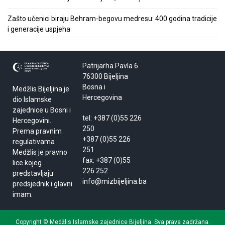
Zašto učenici biraju Behram-begovu medresu: 400 godina tradicije
i generacije uspjeha
Patrijarha Pavla 6
76300 Bijeljina
Bosna i
Medžlis Bijeljina je
Hercegovina
dio Islamske
zajednice u Bosni i
tel: +387 (0)55 226
Hercegovini.
250
Prema pravnim
+387 (0)55 226
regulativama
251
Medžlis je pravno
fax: +387 (0)55
lice kojeg
226 252
predstavljaju
info@mizbijeljina.ba
predsjednik i glavni
imam.
Copyright © Medžlis Islamske zajednice Bijeljina. Sva prava zadržana.