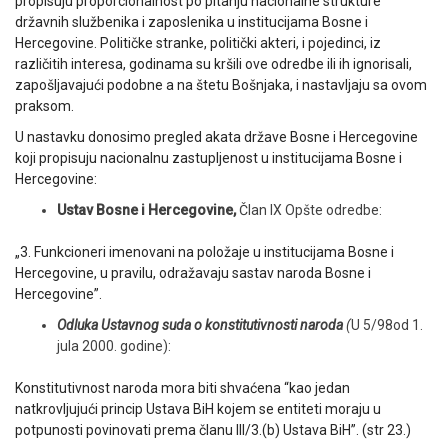
propisuju proporcionalnost po pitanju nacionalne strukture
državnih službenika i zaposlenika u institucijama Bosne i
Hercegovine. Političke stranke, politički akteri, i pojedinci, iz
različitih interesa, godinama su kršili ove odredbe ili ih ignorisali,
zapošljavajući podobne a na štetu Bošnjaka, i nastavljaju sa ovom
praksom.
U nastavku donosimo pregled akata države Bosne i Hercegovine
koji propisuju nacionalnu zastupljenost u institucijama Bosne i
Hercegovine:
Ustav Bosne i Hercegovine,
Član IX Opšte odredbe:
„3. Funkcioneri imenovani na položaje u institucijama Bosne i
Hercegovine, u pravilu, odražavaju sastav naroda Bosne i
Hercegovine”.
Odluka Ustavnog suda o konstitutivnosti naroda
(
U 5/98od 1.
jula 2000. godine):
Konstitutivnost naroda mora biti shvaćena “kao jedan
natkrovljujući princip Ustava BiH kojem se entiteti moraju u
potpunosti povinovati prema članu III/3.(b) Ustava BiH”. (str 23.)