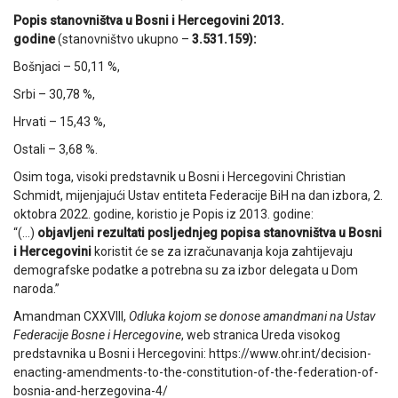
Popis stanovništva u Bosni i Hercegovini 2013.
godine
(stanovništvo ukupno –
3.531.159):
Bošnjaci – 50,11 %,
Srbi – 30,78 %,
Hrvati – 15,43 %,
Ostali – 3,68 %.
Osim toga, visoki predstavnik u Bosni i Hercegovini Christian
Schmidt, mijenjajući Ustav entiteta Federacije BiH na dan izbora, 2.
oktobra 2022. godine, koristio je Popis iz 2013. godine:
“(…)
objavljeni rezultati posljednjeg popisa stanovništva u Bosni
i Hercegovini
koristit će se za izračunavanja koja zahtijevaju
demografske podatke a potrebna su za izbor delegata u Dom
naroda.”
Amandman CXXVIII,
Odluka kojom se donose amandmani na Ustav
Federacije Bosne i Hercegovine
, web stranica Ureda visokog
predstavnika u Bosni i Hercegovini: https://www.ohr.int/decision-
enacting-amendments-to-the-constitution-of-the-federation-of-
bosnia-and-herzegovina-4/