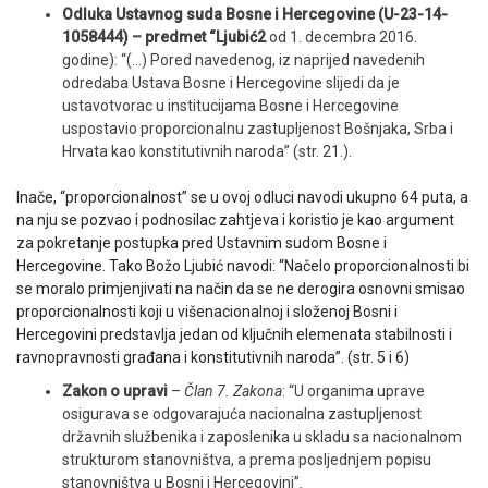
Odluka Ustavnog suda Bosne i Hercegovine (U-23-14-
1058444) – predmet “Ljubić2
od 1. decembra 2016.
godine): “(…) Pored navedenog, iz naprijed navedenih
odredaba Ustava Bosne i Hercegovine slijedi da je
ustavotvorac u institucijama Bosne i Hercegovine
uspostavio proporcionalnu zastupljenost Bošnjaka, Srba i
Hrvata kao konstitutivnih naroda” (str. 21.).
Inače, “proporcionalnost” se u ovoj odluci navodi ukupno 64 puta, a
na nju se pozvao i podnosilac zahtjeva i koristio je kao argument
za pokretanje postupka pred Ustavnim sudom Bosne i
Hercegovine. Tako Božo Ljubić navodi: “Načelo proporcionalnosti bi
se moralo primjenjivati na način da se ne derogira osnovni smisao
proporcionalnosti koji u višenacionalnoj i složenoj Bosni i
Hercegovini predstavlja jedan od ključnih elemenata stabilnosti i
ravnopravnosti građana i konstitutivnih naroda”. (str. 5 i 6)
Zakon o upravi
–
Član 7. Zakona
: “U organima uprave
osigurava se odgovarajuća nacionalna zastupljenost
državnih službenika i zaposlenika u skladu sa nacionalnom
strukturom stanovništva, a prema posljednjem popisu
stanovništva u Bosni i Hercegovini”
.