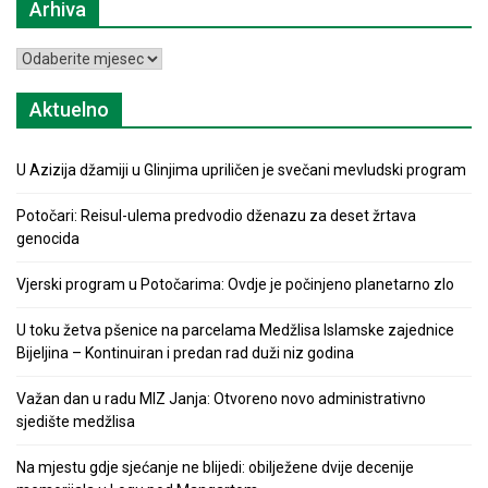
Arhiva
Arhiva
Aktuelno
U Azizija džamiji u Glinjima upriličen je svečani mevludski program
Potočari: Reisul-ulema predvodio dženazu za deset žrtava
genocida
Vjerski program u Potočarima: Ovdje je počinjeno planetarno zlo
U toku žetva pšenice na parcelama Medžlisa Islamske zajednice
Bijeljina – Kontinuiran i predan rad duži niz godina
Važan dan u radu MIZ Janja: Otvoreno novo administrativno
sjedište medžlisa
Na mjestu gdje sjećanje ne blijedi: obilježene dvije decenije