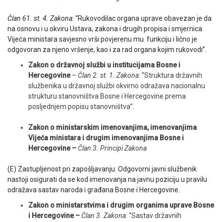
Član 61. st. 4. Zakona
: “Rukovodilac organa uprave obavezan je da
na osnovu i u okviru Ustava, zakona i drugih propisa i smjernica
Vijeća ministara savjesno vrši povjerenu mu funkciju i lično je
odgovoran za njeno vršenje, kao i za rad organa kojim rukovodi”.
Zakon o državnoj službi u institucijama Bosne i
Hercegovine
–
Član 2. st. 1. Zakona
: “Struktura državnih
službenika u državnoj službi okvirno odražava nacionalnu
strukturu stanovništva Bosne i Hercegovine prema
posljednjem popisu stanovništva”.
Zakon o ministarskim imenovanjima, imenovanjima
Vijeća ministara i drugim imenovanjima Bosne i
Hercegovine –
Član 3. Principi Zakona
(E) Zastupljenost pri zapošljavanju: Odgovorni javni službenik
nastoji osigurati da se kod imenovanja na javnu poziciju u pravilu
odražava sastav naroda i građana Bosne i Hercegovine.
Zakon o ministarstvima i drugim organima uprave Bosne
i Hercegovine –
Član 3. Zakona
: “Sastav državnih