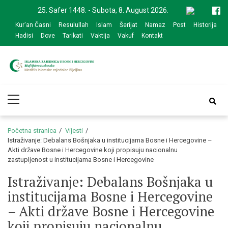
Skip
Skip
25. Safer 1448. - Subota, 8. August 2026.
to
to
Kur'an Časni
Resulullah
Islam
Šerijat
Namaz
Post
Historija
navigation
content
Hadisi
Dove
Tarikati
Vaktija
Vakuf
Kontakt
Medžlis Islamske
Službena web prezentacija
Primary
zajednice Bijeljina
Menu
Početna stranica
Vijesti
Istraživanje: Debalans Bošnjaka u institucijama Bosne i Hercegovine –
Akti države Bosne i Hercegovine koji propisuju nacionalnu
zastupljenost u institucijama Bosne i Hercegovine
Istraživanje: Debalans Bošnjaka u
institucijama Bosne i Hercegovine
– Akti države Bosne i Hercegovine
koji propisuju nacionalnu