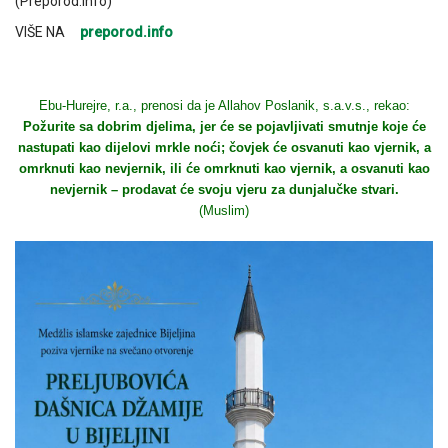
(Preporod.info)
VIŠE NA
preporod.info
Ebu-Hurejre, r.a., prenosi da je Allahov Poslanik, s.a.v.s., rekao:
Požurite sa dobrim djelima, jer će se pojavljivati smutnje koje će
nastupati kao dijelovi mrkle noći; čovjek će osvanuti kao vjernik, a
omrknuti kao nevjernik, ili će omrknuti kao vjernik, a osvanuti kao
nevjernik – prodavat će svoju vjeru za dunjalučke stvari.
(Muslim)