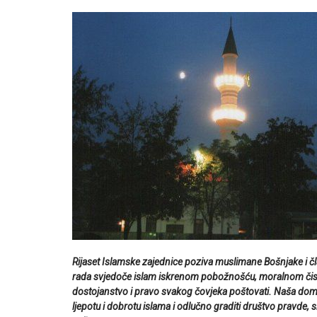
Rijaset Islamske zajednice poziva muslimane Bošnjake i čl
rada svjedoče islam iskrenom pobožnošću, moralnom čis
dostojanstvo i pravo svakog čovjeka poštovati. Naša domov
ljepotu i dobrotu islama i odlučno graditi društvo pravde