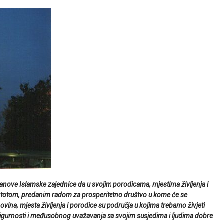
anove Islamske zajednice da u svojim porodicama, mjestima življenja i
totom, predanim radom za prosperitetno društvo u kome će se
ina, mjesta življenja i porodice su područja u kojima trebamo živjeti
, sigurnosti i međusobnog uvažavanja sa svojim susjedima i ljudima dobre