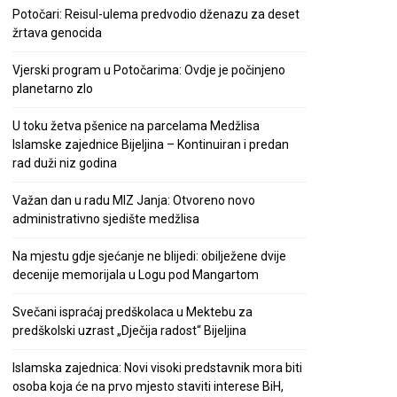
Potočari: Reisul-ulema predvodio dženazu za deset
žrtava genocida
Vjerski program u Potočarima: Ovdje je počinjeno
planetarno zlo
U toku žetva pšenice na parcelama Medžlisa
Islamske zajednice Bijeljina – Kontinuiran i predan
rad duži niz godina
Važan dan u radu MIZ Janja: Otvoreno novo
administrativno sjedište medžlisa
Na mjestu gdje sjećanje ne blijedi: obilježene dvije
decenije memorijala u Logu pod Mangartom
Svečani ispraćaj predškolaca u Mektebu za
predškolski uzrast „Dječija radost“ Bijeljina
Islamska zajednica: Novi visoki predstavnik mora biti
osoba koja će na prvo mjesto staviti interese BiH,