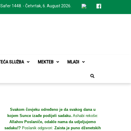
 Safer 1448. - Četvrtak, 6. August 2026.
TEĆA SLUŽBA
MEKTEB
MLADI
Svakom čovjeku određeno je da svakog dana u
kojem Sunce izađe podijeli sadaku.
Ashabi rekoše:
Allahov Poslaniče, odakle nama da udjeljujemo
sadaku!?
Poslanik odgovori:
Zaista je puno dženetskih