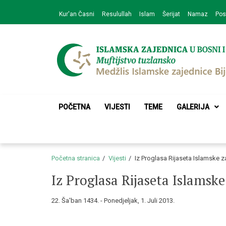
Skip
Skip
Kur'an Časni
Resulullah
Islam
Šerijat
Namaz
Pos
to
to
navigation
content
Medžlis Islamske 
Službena web prezentacija
POČETNA
VIJESTI
TEME
GALERIJA
Početna stranica
Vijesti
Iz Proglasa Rijaseta Islamske z
Iz Proglasa Rijaseta Islamske
22. Ša'ban 1434. - Ponedjeljak, 1. Juli 2013.