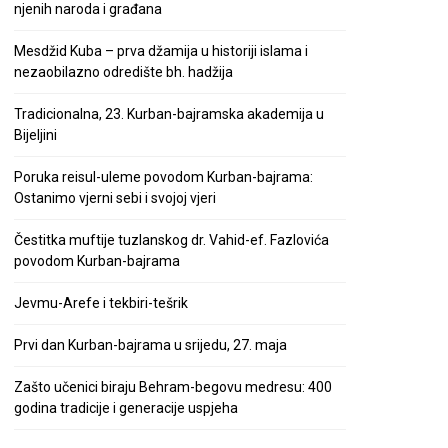
njenih naroda i građana
Mesdžid Kuba – prva džamija u historiji islama i
nezaobilazno odredište bh. hadžija
Tradicionalna, 23. Kurban-bajramska akademija u
Bijeljini
Poruka reisul-uleme povodom Kurban-bajrama:
Ostanimo vjerni sebi i svojoj vjeri
Čestitka muftije tuzlanskog dr. Vahid-ef. Fazlovića
povodom Kurban-bajrama
Jevmu-Arefe i tekbiri-tešrik
Prvi dan Kurban-bajrama u srijedu, 27. maja
Zašto učenici biraju Behram-begovu medresu: 400
godina tradicije i generacije uspjeha