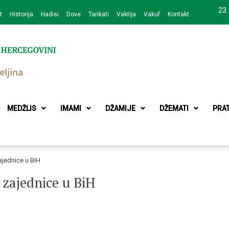
23.
t
Historija
Hadisi
Dove
Tarikati
Vaktija
Vakuf
Kontakt
zajednice Bijeljina
MEDŽLIS
IMAMI
DŽAMIJE
DŽEMATI
PRA
ajednice u BiH
 zajednice u BiH