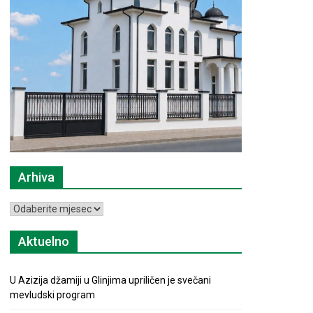
Arhiva
Arhiva
Aktuelno
U Azizija džamiji u Glinjima upriličen je svečani
mevludski program