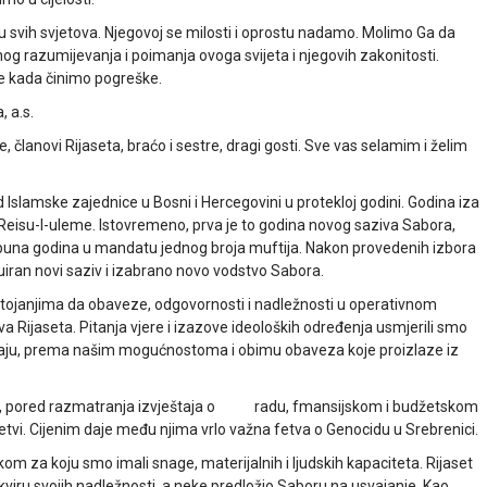
svih svjetova. Njegovoj se milosti i oprostu nadamo. Molimo Ga da
og razumijevanja i poimanja ovoga svijeta i njegovih zakonitosti.
e kada činimo pogreške.
 a.s.
 članovi Rijaseta, braćo i sestre, dragi gosti. Sve vas selamim i želim
d Islamske zajednice u Bosni i Hercegovini u protekloj godini. Godina iza
Reisu-l-uleme. Istovremeno, prva je to godina novog saziva Sabora,
 puna godina u mandatu jednog broja muftija. Nakon provedenih izbora
uiran novi saziv i izabrano novo vodstvo Sabora.
astojanjima da obaveze, odgovornosti i nadležnosti u operativnom
 Rijaseta. Pitanja vjere i izazove ideoloških određenja usmjerili smo
iraju, prema našim mogućnostoma i obimu obaveza koje proizlaze iz
a je, pored razmatranja izvještaja o radu, fmansijskom i budžetskom
fetvi. Cijenim daje među njima vrlo važna fetva o Genocidu u Srebrenici.
m za koju smo imali snage, materijalnih i ljudskih kapaciteta. Rijaset
 okviru svojih nadležnosti, a neke predložio Saboru na usvajanje. Kao