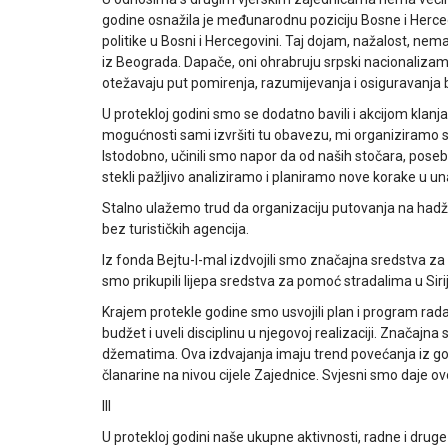
godine osnažila je međunarodnu poziciju Bosne i Herceg
politike u Bosni i Hercegovini. Taj dojam, nažalost, nema
iz Beograda. Dapače, oni ohrabruju srpski nacionalizam i
otežavaju put pomirenja, razumijevanja i osiguravanja 
U protekloj godini smo se dodatno bavili i akcijom klanja
mogućnosti sami izvršiti tu obavezu, mi organiziramo sve
Istodobno, učinili smo napor da od naših stočara, pos
stekli pažljivo analiziramo i planiramo nove korake u u
Stalno ulažemo trud da organizaciju putovanja na hadž 
bez turističkih agencija.
Iz fonda Bejtu-l-mal izdvojili smo značajna sredstva za
smo prikupili lijepa sredstva za pomoć stradalima u Sirij
Krajem protekle godine smo usvojili plan i program rada
budžet i uveli disciplinu u njegovoj realizaciji. Značaj
džematima. Ova izdvajanja imaju trend povećanja iz go
članarine na nivou cijele Zajednice. Svjesni smo daje ov
III
U protekloj godini naše ukupne aktivnosti, radne i druge 