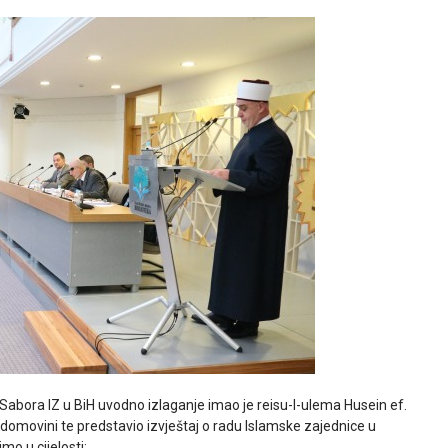
 Sabora IZ u BiH uvodno izlaganje imao je reisu-l-ulema Husein ef.
 domovini te predstavio izvještaj o radu Islamske zajednice u
o u cijelosti: