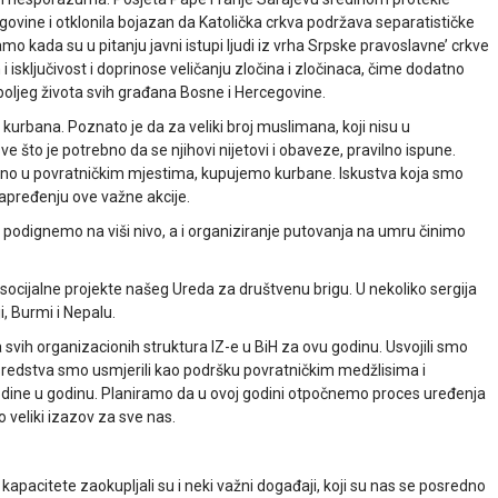
ovine i otklonila bojazan da Katolička crkva podržava separatističke
mo kada su u pitanju javni istupi ljudi iz vrha Srpske pravoslavne’ crkve
 isključivost i doprinose veličanju zločina i zločinaca, čime dodatno
boljeg života svih građana Bosne i Hercegovine.
 kurbana. Poznato je da za veliki broj muslimana, koji nisu u
 što je potrebno da se njihovi nijetovi i obaveze, pravilno ispune.
ebno u povratničkim mjestima, kupujemo kurbane. Iskustva koja smo
napređenju ove važne akcije.
podignemo na viši nivo, a i organiziranje putovanja na umru činimo
 socijalne projekte našeg Ureda za društvenu brigu. U nekoliko sergija
i, Burmi i Nepalu.
 svih organizacionih struktura IZ-e u BiH za ovu godinu. Usvojili smo
na sredstva smo usmjerili kao podršku povratničkim medžlisima i
dine u godinu. Planiramo da u ovoj godini otpočnemo proces uređenja
o veliki izazov za sve nas.
kapacitete zaokupljali su i neki važni događaji, koji su nas se posredno