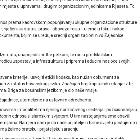
nih mjesta u upravama i drugim organizacionim jedinicama Rijaseta. To
n odnos prema kadrovskom popunjavanju ukupne organizacione strukture
or, riješeni su status, prava i obaveze reisu-l-uleme u toku i nakon
dokumenta, kojim se uređuje srednji organizacioni nivo Zajednice.
 džematu, unaprijediti hutbe petkom, te rad u predškolskim
dicu uspostavlja infrastrukturu i priprema i educira nosioce svojih
ene kriterije i usvojiti etički kodeks, kao nužan dokument za
uti za status bosanskog jezika. Značajan broj kapitalnih izdanja iz te
ima. Briga za bosanskim jezikom je dio naše misije.
 Zajednice, utemeljene na ustavnim odredbama.
planovima i modalitetima njenog normativnog uređenja i pozicioniranja u
 dobrih odnosa s islamskim svijetom. U tim nastojanjima smo obavili
 zemljama. Namjera nam je da naše prijatelje u tome svijetu poštujemo i
ima želimo bratsku i prijateljsku saradnju.
 nesporazuma. Posjeta Pape Franje Sarajevu sredinom protekle