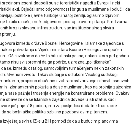
sredinom jeseni, dogodili su se teroristički napadi u Evropi. I neki
istički akti. Osjećali smo odgovornost i brigu za muslimane i odlučili da
vljaju političke i javne funkcije u našoj zemlji, oglasimo Izjavom
o je to bilo u našoj moći odgovorno pristupio ovom pitanju. Pred vama
iranih kroz izolovanu infrastrukturu van institucionalnog okvira
 pitanju.
 ugovora između države Bosne i Hercegovine i Islamske zajednice u
a, nakon prihvatanja u Vijeću ministara Bosne i Hercegovine upućen
uru. Očekivali smo da će to biti rutinski posao, nakon skoro pet godina
 tamo nisu svi spremni da ga podrže, uz razna „politikanska“
ra da se, između ostalog, samovoljnim tumačenjem nekih zakonskih
i društvenom životu. Takav slučaj je s odlukom Visokog sudskog i
uslimankama, propisno obučenim, zabrani ostvarivanje njihovih osnovnih
ebnih i zlonamjernih pokušaja da se muslimani, kao najbrojnija zajednica
etanja naše pažnje i trošenja energije na konstruirane probleme. Ovakav
vne obaveze da se Islamska zajednica dovede u isti status kao i
ovore još prije 7-8 godina, ima za posljedicu dodatne frustracije
a se bošnjačka politika ozbiljno pozabavi ovim pitanjem.
za izvještaja svih u IZ-e u BiH pomoći će da u budućim planovima