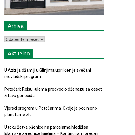
Arhiva
Arhiva
Aktuelno
U Azizija džamiji u Glinjima upriličen je svečani
mevludski program
Potočari: Reisul-ulema predvodio dženazu za deset
žrtava genocida
Vjerski program u Potočarima: Ovdje je počinjeno
planetarno zlo
U toku žetva pšenice na parcelama Medžlisa
Islamske zajednice Bijeljina – Kontinuiran i predan