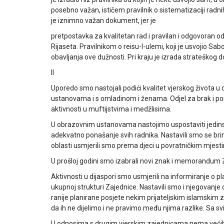
posebno važan, ističem pravilnik o sistematizaciji rad
je iznimno važan dokument, jer je
pretpostavka za kvalitetan rad i pravilan i odgovora
Rijaseta. Pravilnikom o reisu-l-ulemi, koji je usvojio Sab
obavljanja ove dužnosti. Pri kraju je izrada strateškog 
II
Uporedo smo nastojali podići kvalitet vjerskog života u
ustanovama i s omladinom i ženama. Odjel za brak i poro
aktivnosti u muftijstvima i medžlisima.
U obrazovnim ustanovama nastojimo uspostaviti jedinstv
adekvatno ponašanje svih radnika. Nastavili smo se brin
oblasti usmjerili smo prema djeci u povratničkim mjest
U prošloj godini smo izabrali novi znak i memorandum
Aktivnosti u dijaspori smo usmjerili na informiranje o 
ukupnoj strukturi Zajednice. Nastavili smo i njegovanje
ranije planirane posjete nekim prijateljskim islamskim
da ih ne dijelimo i ne pravimo među njima razlike. Sa sv
U odnosima s drugim vjerskim zajednicama nema većih