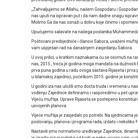
„Zahvaljujemo se Allahu, našem Gospodaru i Gospodaru 
nas uputi na ispravan put i da nam dadne snagu ispravn
Molimo Ga da nas osnaži u dobru koje činimo i opomen
Upućujemo salavate na našega poslanika Muhammeda,
Poštovani predsjedniče i članovi Sabora, uvaženi muftije,
vam uspješan rad na današnjem zasjedanju Sabora.
U ovoj prilici, u kratkim naznakama ću se osvrnuti na ra
nas, 2015., treća je godina moga mandata na dužnosti 
prva puna godina u radu ovoga sastava Rijaseta i prva
u Islamskoj zajednici, početkom 2015. godine je konstit
U godini iza nas uložili smo dosta truda i vremena u n
vođenju Zajednice definiramo i rasporedimo u pet uprava
Vijeću muftija. Uprave Rijaseta se postepeno konstitu
usvojenih planova.
Vijeće muftija je zasjedalo po potrebi. Na sjednicam
poslovanju, planova i programa rada, izdato i nekoliko 
Nastavili smo normativno uređivanje Zajednice, dinamiko
je izradio niz pravilnika od kojih je neke usvojio sam, u