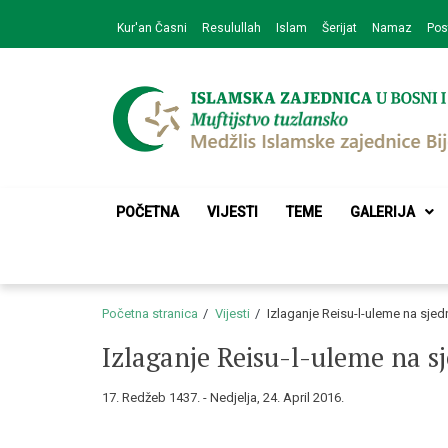
Skip
Skip
Kur'an Časni
Resulullah
Islam
Šerijat
Namaz
Pos
to
to
navigation
content
Medžlis Islamske 
Službena web prezentacija
POČETNA
VIJESTI
TEME
GALERIJA
Početna stranica
Vijesti
Izlaganje Reisu-l-uleme na sjed
Izlaganje Reisu-l-uleme na s
17. Redžeb 1437. - Nedjelja, 24. April 2016.