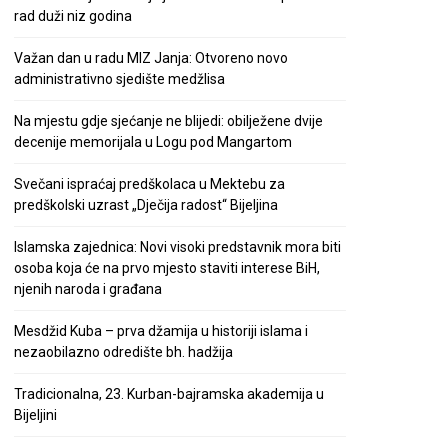
rad duži niz godina
Važan dan u radu MIZ Janja: Otvoreno novo
administrativno sjedište medžlisa
Na mjestu gdje sjećanje ne blijedi: obilježene dvije
decenije memorijala u Logu pod Mangartom
Svečani ispraćaj predškolaca u Mektebu za
predškolski uzrast „Dječija radost“ Bijeljina
Islamska zajednica: Novi visoki predstavnik mora biti
osoba koja će na prvo mjesto staviti interese BiH,
njenih naroda i građana
Mesdžid Kuba – prva džamija u historiji islama i
nezaobilazno odredište bh. hadžija
Tradicionalna, 23. Kurban-bajramska akademija u
Bijeljini