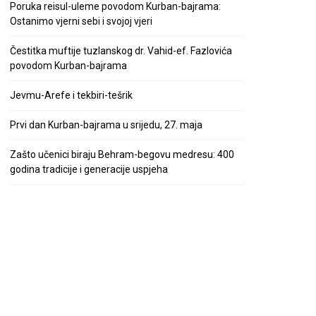
Poruka reisul-uleme povodom Kurban-bajrama:
Ostanimo vjerni sebi i svojoj vjeri
Čestitka muftije tuzlanskog dr. Vahid-ef. Fazlovića
povodom Kurban-bajrama
Jevmu-Arefe i tekbiri-tešrik
Prvi dan Kurban-bajrama u srijedu, 27. maja
Zašto učenici biraju Behram-begovu medresu: 400
godina tradicije i generacije uspjeha