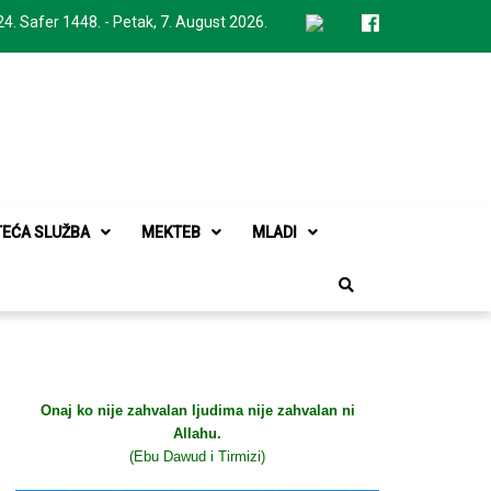
24. Safer 1448. - Petak, 7. August 2026.
TEĆA SLUŽBA
MEKTEB
MLADI
Onaj ko nije zahvalan ljudima nije zahvalan ni
Allahu.
(Ebu Dawud i Tirmizi)