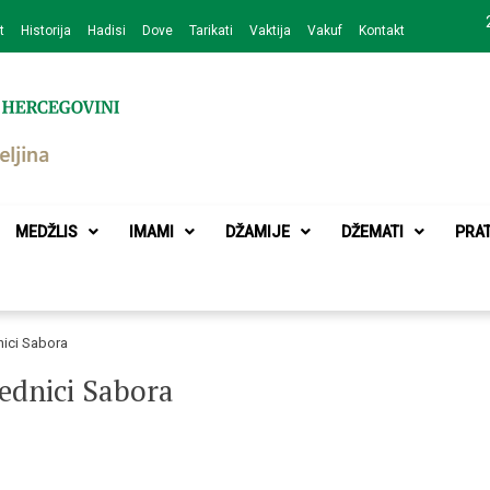
t
Historija
Hadisi
Dove
Tarikati
Vaktija
Vakuf
Kontakt
zajednice Bijeljina
MEDŽLIS
IMAMI
DŽAMIJE
DŽEMATI
PRA
nici Sabora
jednici Sabora