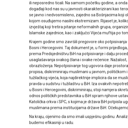
ili neposredno ticali. Na samom početku godine, a onda i 
događaji kod nas su u javnosti okarakterizirani kao teror
se javno i nedvosmisleno, zajedno sa Bošnjacima koji oba
kojom osuđujemo nasilni ekstremizam. Rijaset je, kolik
izvještaj koji tretira pitanje neformalnih grupa, organiz
Islamske zajednice, kao i zaključci Vijeća muftija po tom
Krajem godine smo završili pregovore oko potpisivanja
Bosni i Hercegovini. Taj dokument je, u formi prijedlog
prema Predsjedništvu BiH na potpisivanje i dalju proced
usaglašavanja svakog člana i svake rečenice. Nažalost,
obrazloženja. Nepotpisivanje tog ugovora daje prosto
propisa, diskriminiraju muslimani u javnom, političkom 
tužilačkog vijeća, koja najdirektnije implicira da se m
pravda u sudstvu i tužilaštvu u BiH. Iza ovakvih nepotr
u Bosni i Hercegovini, diskriminiraju, stoji namjera skr
odnos političkih predstavnika u BiH spram njihove usta
Katolička crkva i SPC, s kojima je država BiH potpisla ug
muslimana prema institucijama države BiH. Očekujemo d
Na kraju, cijenimo da smo imali uspješnu godinu. Anali
budemo efikasniji u radu.