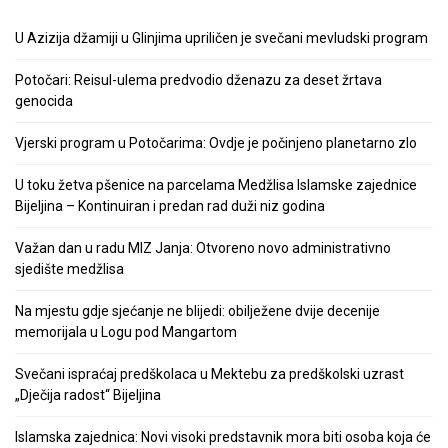
U Azizija džamiji u Glinjima upriličen je svečani mevludski program
Potočari: Reisul-ulema predvodio dženazu za deset žrtava
genocida
Vjerski program u Potočarima: Ovdje je počinjeno planetarno zlo
U toku žetva pšenice na parcelama Medžlisa Islamske zajednice
Bijeljina – Kontinuiran i predan rad duži niz godina
Važan dan u radu MIZ Janja: Otvoreno novo administrativno
sjedište medžlisa
Na mjestu gdje sjećanje ne blijedi: obilježene dvije decenije
memorijala u Logu pod Mangartom
Svečani ispraćaj predškolaca u Mektebu za predškolski uzrast
„Dječija radost“ Bijeljina
Islamska zajednica: Novi visoki predstavnik mora biti osoba koja će