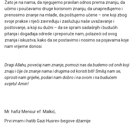
Zato je na nama, da njegujemo pravilan odnos prema znanju, da
učimo i poučavamo druge korisnom znanju, da unapređujemo i
prenosimo znanje na mlađe, da poštujemo učene – one koji zbog
svoje prakse i riječi zavređuju i zaslužuju naše uvažavanje i
poštovanje, a koji su dužni – da se spram sadašnjih i budućih
pitanja i događaja odrede i preporuče nam, polazeći od svog
znanja i iskustva, kako da se postavimo i nosimo sa pojavama koje
nam vrijeme donosi.
Dragi Allahu, povećaj nam znanje, pomozi nas da budemo od onih koji
znaju i čije će znanje nama i drugima od koristi biti! Smiluj nam se,
oprosti nam grijehe, podari nam dobro i na ovom i na budućem
svijetu! Amin!
Mr. hafiz Mensur ef. Malkić,
Prvi imam i hatib Gazi Husrev-begove džamije