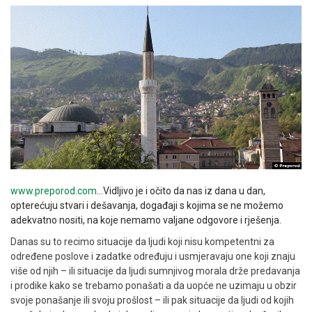
www.preporod.com
…Vidljivo je i očito da nas iz dana u dan,
opterećuju stvari i dešavanja, događaji s kojima se ne možemo
adekvatno nositi, na koje nemamo valjane odgovore i rješenja.
Danas su to recimo situacije da ljudi koji nisu kompetentni za
određene poslove i zadatke određuju i usmjeravaju one koji znaju
više od njih – ili situacije da ljudi sumnjivog morala drže predavanja
i prodike kako se trebamo ponašati a da uopće ne uzimaju u obzir
svoje ponašanje ili svoju prošlost – ili pak situacije da ljudi od kojih