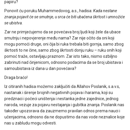
papiru?
Ponovit ću poruku Muhammedovog, a.s., hadisa:
Kada nestane
znanja
pojavit će se smutnje, u srca će biti ubačena škrtost i umnožiće
se ubistva.
Zar ne primjećujemo da se povećava broj ljudi koji žele da ubace
smutnju i nepovjerenje među nama? Zar nije očito da oni koji
mogu pomoći druge, oni čija bi ruka trebala biti gornja, samo zbog
škrtosti to ne čine, samo zbog škrtosti donju ruku – ruku onih koji
pomoć traže, ostavljaju praznom. Zar isto tako, nismo ozbiljno
zabrinuti nad činjenicom, odnosno podacima da se broj ubistava i
samoubistava iz dana u dan povećava?
Draga braćo!
Iz citiranih hadisa možemo zaključiti da Allahov Poslanik, s.a.v.s,
nastanak i širenje brojnih negativnih pojava i harama, koji su
predznaci i počeci uništenja i nestanka jedne zajednice, jednog
naroda, vezuje za pojavu nestajanja i gubitka znanja. Poslanik nas
također upozorava da zauzmemo pravilan odnos prema nauci i
učenjacima, odnosno da ne dopustimo da nas vode neznalice koje
nas u zabludu mogu odvesti.