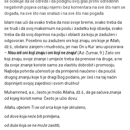
se očekuje da se odrede i da podignu svoj glas protiv određenih
negativnih pojava ostaju nijemi i bez komentara na sve što nam se
događa, na sve što nas snalazi i na sve što nas pogađa.
Islam nas uči da svako treba da nosi svoje breme, svako treba da
se trudi i dā svoj maksimum na poslu i zadatku koji obavlja, svako
treba da dā svoj doprinos na polju i oblasti za koju je zadužen i
odgovoran. Posebno su zaduženi oni koji znaju, oni koje je Allah,
dž.š., obdario zanjem i mudrošću, jer nas On u Kur᾿anu upozorava
–
Nisu isti oni koji znaju i oni koji ne znaju!
(Az-Zumar, 9.) Zato oni
koji znaju, svoje znanje i umijeće treba da prenose na druge, a ne
da svoje znanje koriste samo za vlastitu dobrobit i promociju.
Najbolja potvrda učenosti je da primijeniš naučeno i da poučiš
drugog znanju koje ti je dragi Bog podario, jer ćeš i na taj način
doprinijeti svojoj zajednici i svom društvu!
Muhammed, a.s., često je molio Allaha, dž.š.,
da ga sačuva znanja
od kojeg koristi nema.
Često je učio dovu:
Allahu, utječem Ti se od srca koje nije skrušeno,
od dove koja neće biti primljena,
od duše koja se ne može zasititi,