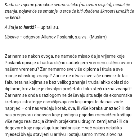
Kada se vrijeme primakne svome isteku (na ovom svijetu), nestat će
znanja, pojavit će se smutnje, u srca će biti ubačena škrtost i umožit će
se
herdž.
A šta je to
herdž? –
upitali su.
Ubistva –
odgovori Allahov Poslanik, s.a.v.s.. (Muslim)
Zar nam se nakon ovoga, ne nameće misao da je vrijeme koje
Poslanik opisuje u hadisu slično sadašnjem vremenu, slično ovom
našem vremenu? Zar nemamo sve više diploma i titula a sve
manje istinskog znanja? Zar se ne otvara sve više univerziteta i
fakulteta na kojima se bez velikog znanja i truda lahko dolazi do
diplome, kroz koje je dovoljno prošetati i tako steći razna zvanja?!
Zar nam se onda s razlogom ne dešavaju situacije da ekonomska
kretanja i strategije osmišljavaju oni koji umjesto da nas vode
naprijed – oni nas vraćaju korak, dva, ili više koraka unazad? Ili da
nas pregovori i dogovori koje postignu pojedini menadžeri koštaju
više nego realizacija čitavih projekata u drugim zemljama? Ili da
dogovore koje najavljuju kao historijske – već nakon nekoliko
mjeseci bivaju stavljeni u arhivu i ostaju samo mrtvo slovo na