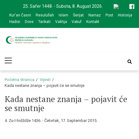
Skip
Skip
25. Safer 1448. - Subota, 8. August 2026.
to
to
Kur'an Časni
Resulullah
Islam
Šerijat
Namaz
Post
Historija
navigation
content
Hadisi
Dove
Tarikati
Vaktija
Vakuf
Kontakt
Medžlis Islamske
Službena web prezentacija
Primary
zajednice Bijeljina
Menu
Početna stranica
Vijesti
Kada nestane znanja – pojavit će se smutnje
Kada nestane znanja – pojavit će
se smutnje
4. Zu-l-hidždže 1436. - Četvrtak, 17. Septembar 2015.