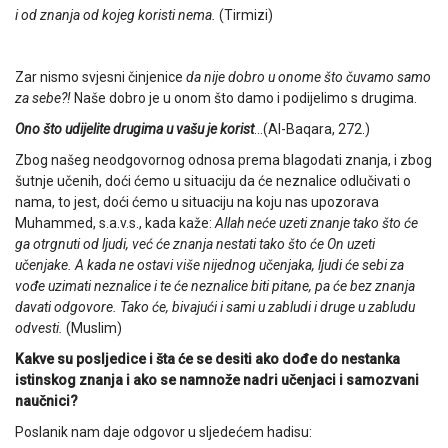
i od znanja od kojeg koristi nema.
(Tirmizi)
Zar nismo svjesni činjenice
da nije dobro u onome što čuvamo samo
za sebe?!
Naše dobro je u onom što damo i podijelimo s drugima.
Ono što udijelite drugima u vašu je korist
…(Al-Baqara, 272.)
Zbog našeg neodgovornog odnosa prema blagodati znanja, i zbog
šutnje učenih, doći ćemo u situaciju da će neznalice odlučivati o
nama, to jest, doći ćemo u situaciju na koju nas upozorava
Muhammed, s.a.v.s., kada kaže:
Allah neće uzeti znanje tako što će
ga otrgnuti od ljudi, već će znanja nestati tako što će On uzeti
učenjake. A kada ne ostavi više nijednog učenjaka, ljudi će sebi za
vođe uzimati neznalice i te će neznalice biti pitane, pa će bez znanja
davati odgovore. Tako će, bivajući i sami u zabludi i druge u zabludu
odvesti.
(Muslim)
Kakve su posljedice i šta će se desiti ako dođe do nestanka
istinskog znanja i ako se namnože nadri učenjaci i samozvani
naučnici?
Poslanik nam daje odgovor u sljedećem hadisu: