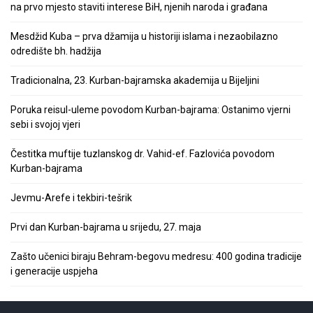
na prvo mjesto staviti interese BiH, njenih naroda i građana
Mesdžid Kuba – prva džamija u historiji islama i nezaobilazno
odredište bh. hadžija
Tradicionalna, 23. Kurban-bajramska akademija u Bijeljini
Poruka reisul-uleme povodom Kurban-bajrama: Ostanimo vjerni
sebi i svojoj vjeri
Čestitka muftije tuzlanskog dr. Vahid-ef. Fazlovića povodom
Kurban-bajrama
Jevmu-Arefe i tekbiri-tešrik
Prvi dan Kurban-bajrama u srijedu, 27. maja
Zašto učenici biraju Behram-begovu medresu: 400 godina tradicije
i generacije uspjeha