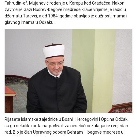
Fahrudin-ef. Mujanović rođen je u Kerepu kod Gradačca. Nakon
završene Gazi Husrev-begove medrese kraće vrijeme je radio u
džematu Tarevci, a od 1984. godine obavljao je dužnost imama i
glavnog imama u Odžaku.
Rijaseta Islamske zajednice u Bosni i Hercegovini i Općina Odžak
su ga nekoliko puta nagrađivali za nesebično zalaganje i vrijedan
rad. Bio je član Upravnog odbora Behram – begove medrese u