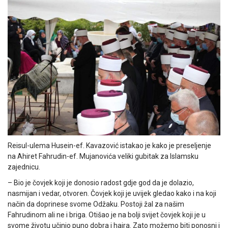
Reisul-ulema Husein-ef. Kavazović istakao je kako je preseljenje
na Ahiret Fahrudin-ef. Mujanovića veliki gubitak za Islamsku
zajednicu.
– Bio je čovjek koji je donosio radost gdje god da je dolazio,
nasmijan i vedar, otvoren. Čovjek koji je uvijek gledao kako i na koji
način da doprinese svome Odžaku. Postoji žal za našim
Fahrudinom ali ne i briga. Otišao je na bolji svijet čovjek koji je u
svome životu učinio puno dobra i hajra. Zato možemo biti ponosni i