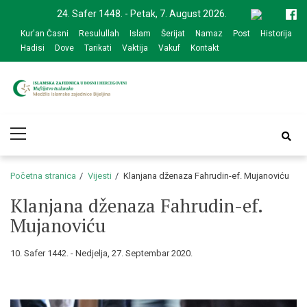
Skip
Skip
24. Safer 1448. - Petak, 7. August 2026.
to
to
Kur'an Časni
Resulullah
Islam
Šerijat
Namaz
Post
Historija
navigation
content
Hadisi
Dove
Tarikati
Vaktija
Vakuf
Kontakt
Medžlis Islamske
Službena web prezentacija
Primary
zajednice Bijeljina
Menu
Početna stranica
Vijesti
Klanjana dženaza Fahrudin-ef. Mujanoviću
Klanjana dženaza Fahrudin-ef.
Mujanoviću
10. Safer 1442. - Nedjelja, 27. Septembar 2020.