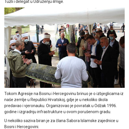
Tuzli i delegat u Udruženju ilmijje.
Tokom Agresije na Bosnu i Hercegovinu brinuo je o izbjeglicama iz
naše zemlje u Republici Hrvatskoj, gdje je u nekoliko škola
predavao i vjeronauku. Organizovao je povratak u Odžak 1996.
godine i izgradnju infrastrukture u ovom porušenom gradu.
U nekoliko saziva biran je za člana Sabora Islamske zajednice u
Bosni i Hercegovini.