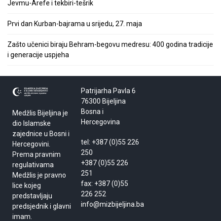
Jevmu-Arefe i tekbiri-tešrik
Prvi dan Kurban-bajrama u srijedu, 27. maja
Zašto učenici biraju Behram-begovu medresu: 400 godina tradicije
i generacije uspjeha
Patrijarha Pavla 6
76300 Bijeljina
Bosna i
Medžlis Bijeljina je
Hercegovina
dio Islamske
zajednice u Bosni i
tel: +387 (0)55 226
Hercegovini.
250
Prema pravnim
+387 (0)55 226
regulativama
251
Medžlis je pravno
fax: +387 (0)55
lice kojeg
226 252
predstavljaju
info@mizbijeljina.ba
predsjednik i glavni
imam.