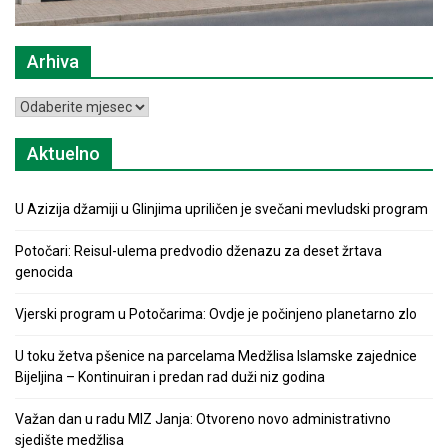
Arhiva
Arhiva
Aktuelno
U Azizija džamiji u Glinjima upriličen je svečani mevludski program
Potočari: Reisul-ulema predvodio dženazu za deset žrtava
genocida
Vjerski program u Potočarima: Ovdje je počinjeno planetarno zlo
U toku žetva pšenice na parcelama Medžlisa Islamske zajednice
Bijeljina – Kontinuiran i predan rad duži niz godina
Važan dan u radu MIZ Janja: Otvoreno novo administrativno
sjedište medžlisa