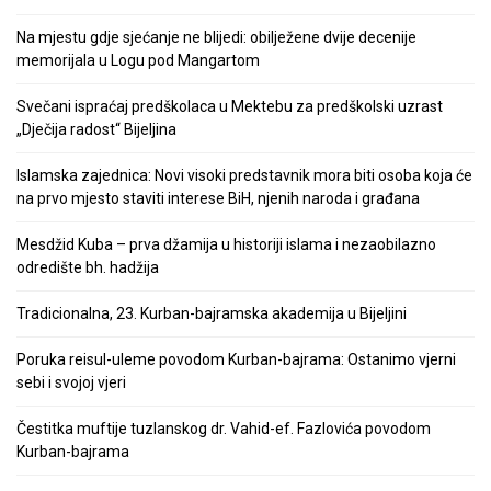
Na mjestu gdje sjećanje ne blijedi: obilježene dvije decenije
memorijala u Logu pod Mangartom
Svečani ispraćaj predškolaca u Mektebu za predškolski uzrast
„Dječija radost“ Bijeljina
Islamska zajednica: Novi visoki predstavnik mora biti osoba koja će
na prvo mjesto staviti interese BiH, njenih naroda i građana
Mesdžid Kuba – prva džamija u historiji islama i nezaobilazno
odredište bh. hadžija
Tradicionalna, 23. Kurban-bajramska akademija u Bijeljini
Poruka reisul-uleme povodom Kurban-bajrama: Ostanimo vjerni
sebi i svojoj vjeri
Čestitka muftije tuzlanskog dr. Vahid-ef. Fazlovića povodom
Kurban-bajrama