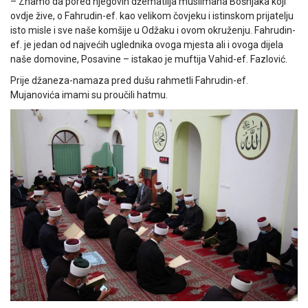
– Znamo da pored njegovih džematlija muslimana Bošnjaka koji
ovdje žive, o Fahrudin-ef. kao velikom čovjeku i istinskom prijatelju
isto misle i sve naše komšije u Odžaku i ovom okruženju. Fahrudin-
ef. je jedan od najvećih uglednika ovoga mjesta ali i ovoga dijela
naše domovine, Posavine – istakao je muftija Vahid-ef. Fazlović.
Prije džaneza-namaza pred dušu rahmetli Fahrudin-ef.
Mujanovića imami su proučili hatmu.