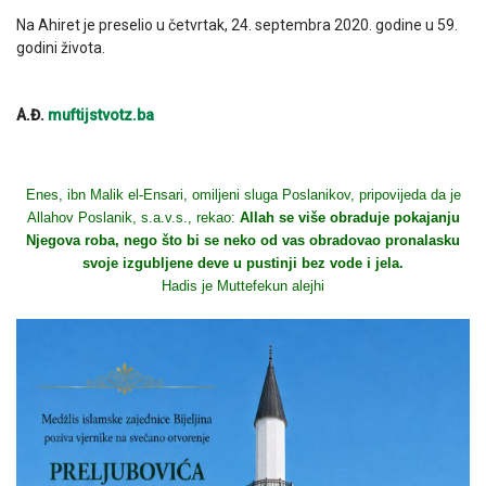
Na Ahiret je preselio u četvrtak, 24. septembra 2020. godine u 59.
godini života.
A.Đ.
muftijstvotz.ba
Enes, ibn Malik el-Ensari, omiljeni sluga Poslanikov, pripovijeda da je
Allahov Poslanik, s.a.v.s., rekao:
Allah se više obraduje pokajanju
Njegova roba, nego što bi se neko od vas obradovao pronalasku
svoje izgubljene deve u pustinji bez vode i jela.
Hadis je Muttefekun alejhi