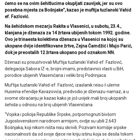
ćemo se na ovim šehitlucima okupljati zauvijek, jer su ovo
posebna mjesta za Bošnjake”, kazao je muftija tuzlanski Vahid
ef. Fazlović.
Na šehidskom mezarju Rakita u Vlasenici, u subotu, 23.4.,
klanjana je dženaza za 14 žrtava ubijenih tokom 1992. godine.
Ovo je trinaesta kolektivna dženaza u Vlasenici na kojoj su
ukopane dvije identifikovane žrtve, Zejna Čamdžić i Mujo Parić,
dok je preostalih 12 žrtava ukopano pod oznakom NN.
Dženazi su prisustvovali Muftija tuzlanski Vahid-ef. Fazlović,
delegacija Sabora IZ-e, brojni imami, predstavnici vlasti u BiH,
porodice ubijenih Vlaseničana i veliki broj Podrinjaca.
Muftija tuzlanski Vahid-ef. Fazlović, izaslanik reisu-l-uleme
Huseina efendije Kavazovića, predvodio je dženazu-namaz, a u
svome obraćanju je kazao kako je još uvijek mali broj ukopanih
šehida u odnosu na broj ubijenih Vlaseničana.
“Vojska i policija Republike Srpske, potpomognuti bivšom
Jugoslovenskom narodnom armijom, ovdje su ubili 2.643
Bošnjaka, koji nikom ništa nisu skrivili. Pozivam komšije srpske
nacionalnosti da od svoje djece ne kriju istinu koja se desila tokom