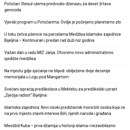
Potočari: Reisul-ulema predvodio dženazu za deset žrtava
genocida
Vjerski program u Potočarima: Ovdje je počinjeno planetarno zlo
U toku žetva pšenice na parcelama Medžlisa Islamske zajednice
Bijeljina – Kontinuiran i predan rad duži niz godina
Važan dan u radu MIZ Janja: Otvoreno novo administrativno
sjedište medžlisa
Na mjestu gdje sjećanje ne blijedi: obilježene dvije decenije
memorijala u Logu pod Mangartom
Svečani ispraćaj predškolaca u Mektebu za predškolski uzrast
„Dječija radost“ Bijeljina
Islamska zajednica: Novi visoki predstavnik mora biti osoba koja će
na prvo mjesto staviti interese BiH, njenih naroda i građana
Mesdžid Kuba – prva džamija u historiji islama i nezaobilazno