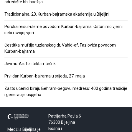
odredište bh. hadžija
Tradicionalna, 23. Kurban-bajramska akademija u Bijeljini
Poruka reisul-uleme povodom Kurban-bajrama: Ostanimo vjerni
sebi i svojoj vjeri
Čestitka muftije tuzlanskog dr. Vahid-ef. Fazlovića povodom
Kurban-bajrama
Jevmu-Arefe i tekbiri-tešrik
Prvi dan Kurban-bajrama u srijedu, 27. maja
Zašto učenici biraju Behram-begovu medresu: 400 godina tradicije
i generacije uspjeha
Patrijarha Pavla 6
76300 Bijeljina
Bosna i
Medžlis Bijeljina je