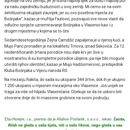
agresije na ovu zemlju, jer je istina najbolji lijek za dušu i najbolji put
za našu zajedničku budućnost u ovoj zemlji. Mi ćemo se na ovim
šehitlucima okupljati zauvijek, jer su ovo posebna mjesta za
Bošnjake”, kazao je muftija Fazlović, pozivajući sve nivoe vlasti da
odlučno spriječe uznemiravanje Bošnjaka u Vlasenici kao i u
drugim mjestima u kojima se to čini.
Sedamdesetogodišnja Zejna Čamdžić zapaljena je u njenoj kući, a
Mujo Parić pronađen je na lokalitetu Trnova, iznad Šekovića. Za 12
neidentificiranih žrtava porodice nisu dale krv jer žive u
inostranstvu ili su kompletne porodice ubijene, pa nije bilo moguće
utvrditi njihov identitet, kazao je Mujo Hadžiomerović, predsjednik
Kluba Bošnjaka u Vijeću naroda RS.
Na mezarju Rakita, do sada su ukopane 344 žrtve, dok ih je ukupno
1.200 ukopano u mjesnim mezarjima oko Vlasenice. Još uvijek se
traga za više od hiljadu Vlaseničana. Očekuje se da će uskoro biti
otvorene dvije do tri masovne grobnice na ovom području.
Ebu-Hurejre, r.a., prenosi da je Allahov Poslanik, s.a.v.s., rekao:
Zaista,
Allah ne gleda u vaša tijela, niti u vaše likove, nego gleda u vaa