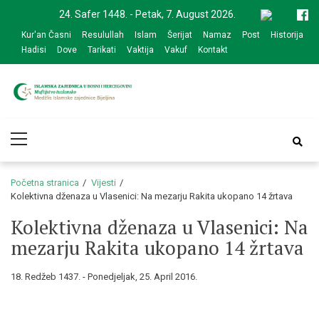
Skip
Skip
24. Safer 1448. - Petak, 7. August 2026.
to
to
Kur'an Časni
Resulullah
Islam
Šerijat
Namaz
Post
Historija
navigation
content
Hadisi
Dove
Tarikati
Vaktija
Vakuf
Kontakt
Medžlis Islamske
Službena web prezentacija
Primary
zajednice Bijeljina
Menu
Početna stranica
Vijesti
Kolektivna dženaza u Vlasenici: Na mezarju Rakita ukopano 14 žrtava
Kolektivna dženaza u Vlasenici: Na
mezarju Rakita ukopano 14 žrtava
18. Redžeb 1437. - Ponedjeljak, 25. April 2016.