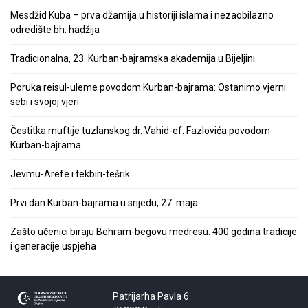
Mesdžid Kuba – prva džamija u historiji islama i nezaobilazno
odredište bh. hadžija
Tradicionalna, 23. Kurban-bajramska akademija u Bijeljini
Poruka reisul-uleme povodom Kurban-bajrama: Ostanimo vjerni
sebi i svojoj vjeri
Čestitka muftije tuzlanskog dr. Vahid-ef. Fazlovića povodom
Kurban-bajrama
Jevmu-Arefe i tekbiri-tešrik
Prvi dan Kurban-bajrama u srijedu, 27. maja
Zašto učenici biraju Behram-begovu medresu: 400 godina tradicije
i generacije uspjeha
Patrijarha Pavla 6