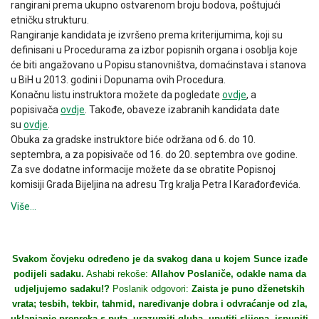
rangirani prema ukupno ostvarenom broju bodova, poštujući
etničku strukturu.
Rangiranje kandidata je izvršeno prema kriterijumima, koji su
definisani u Procedurama za izbor popisnih organa i osoblja koje
će biti angažovano u Popisu stanovništva, domaćinstava i stanova
u BiH u 2013. godini i Dopunama ovih Procedura.
Konačnu listu instruktora možete da pogledate
ovdje
, a
popisivača
ovdje
. Takođe, obaveze izabranih kandidata date
su
ovdje
.
Obuka za gradske instruktore biće održana od 6. do 10.
septembra, a za popisivače od 16. do 20. septembra ove godine.
Za sve dodatne informacije možete da se obratite Popisnoj
komisiji Grada Bijeljina na adresu Trg kralja Petra I Karađorđevića.
Više…
Svakom čovjeku određeno je da svakog dana u kojem Sunce izađe
podijeli sadaku.
Ashabi rekoše:
Allahov Poslaniče, odakle nama da
udjeljujemo sadaku!?
Poslanik odgovori:
Zaista je puno dženetskih
vrata; tesbih, tekbir, tahmid, naređivanje dobra i odvraćanje od zla,
uklanjanje prepreka s puta, urazumiti gluha, uputiti slijepa, ispuniti