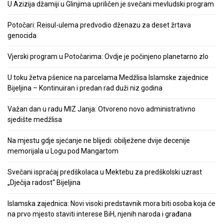
U Azizija džamiji u Glinjima upriličen je svečani mevludski program
Potočari: Reisul-ulema predvodio dženazu za deset žrtava
genocida
Vjerski program u Potočarima: Ovdje je počinjeno planetarno zlo
U toku žetva pšenice na parcelama Medžlisa Islamske zajednice
Bijeljina – Kontinuiran i predan rad duži niz godina
Važan dan u radu MIZ Janja: Otvoreno novo administrativno
sjedište medžlisa
Na mjestu gdje sjećanje ne blijedi: obilježene dvije decenije
memorijala u Logu pod Mangartom
Svečani ispraćaj predškolaca u Mektebu za predškolski uzrast
„Dječija radost“ Bijeljina
Islamska zajednica: Novi visoki predstavnik mora biti osoba koja će
na prvo mjesto staviti interese BiH, njenih naroda i građana