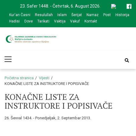
Skip
Skip
23. Safer 1448. - Četvrtak, 6. August 2026.
to
to
Kur'an Časni
Resulullah
Islam
Šerijat
Namaz
Post
Historija
navigation
content
Hadisi
Dove
Tarikati
Vaktija
Vakuf
Kontakt
Medžlis Islamske
Službena web prezentacija
Primary
zajednice Bijeljina
Menu
Početna stranica
Vijesti
KONAČNE LISTE ZA INSTRUKTORE I POPISIVAČE
KONAČNE LISTE ZA
INSTRUKTORE I POPISIVAČE
26. Ševval 1434. - Ponedjeljak, 2. Septembar 2013.