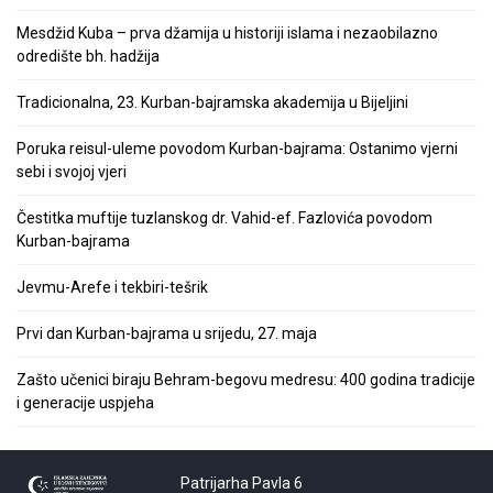
Mesdžid Kuba – prva džamija u historiji islama i nezaobilazno
odredište bh. hadžija
Tradicionalna, 23. Kurban-bajramska akademija u Bijeljini
Poruka reisul-uleme povodom Kurban-bajrama: Ostanimo vjerni
sebi i svojoj vjeri
Čestitka muftije tuzlanskog dr. Vahid-ef. Fazlovića povodom
Kurban-bajrama
Jevmu-Arefe i tekbiri-tešrik
Prvi dan Kurban-bajrama u srijedu, 27. maja
Zašto učenici biraju Behram-begovu medresu: 400 godina tradicije
i generacije uspjeha
Patrijarha Pavla 6