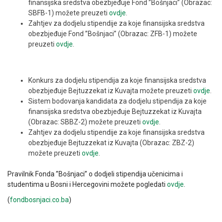
finansijska sredstva obezbjeđuje Fond ”Bošnjaci” (Obrazac:
SBFB-1) možete preuzeti
ovdje
.
Zahtjev za dodjelu stipendije za koje finansijska sredstva
obezbjeđuje Fond ”Bošnjaci” (Obrazac: ZFB-1) možete
preuzeti
ovdje
.
Konkurs za dodjelu stipendija za koje finansijska sredstva
obezbjeđuje Bejtuzzekat iz Kuvajta možete preuzeti
ovdje
.
Sistem bodovanja kandidata za dodjelu stipendija za koje
finansijska sredstva obezbjeđuje Bejtuzzekat iz Kuvajta
(Obrazac: SBBZ-2) možete preuzeti
ovdje
.
Zahtjev za dodjelu stipendije za koje finansijska sredstva
obezbjeđuje Bejtuzzekat iz Kuvajta (Obrazac: ZBZ-2)
možete preuzeti
ovdje
.
Pravilnik Fonda ”Bošnjaci” o dodjeli stipendija učenicima i
studentima u Bosni i Hercegovini možete pogledati
ovdje
.
(
fondbosnjaci.co.ba
)