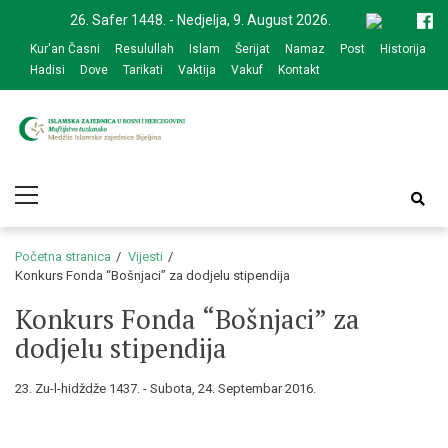
Skip
Skip
26. Safer 1448. - Nedjelja, 9. August 2026.
to
to
Kur'an Časni
Resulullah
Islam
Šerijat
Namaz
Post
Historija
navigation
content
Hadisi
Dove
Tarikati
Vaktija
Vakuf
Kontakt
Medžlis Islamske
Službena web prezentacija
Primary
zajednice Bijeljina
Menu
Početna stranica
Vijesti
Konkurs Fonda “Bošnjaci” za dodjelu stipendija
Konkurs Fonda “Bošnjaci” za
dodjelu stipendija
23. Zu-l-hidždže 1437. - Subota, 24. Septembar 2016.