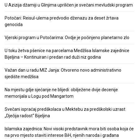
U Azizija džamiji u Glinjima upriličen je svečani mevludski program
Potočari: Reisul-ulema predvodio dženazu za deset žrtava
genocida
Vjerski program u Potočarima: Ovdje je počinjeno planetarno zlo
U toku žetva pšenice na parcelama Medžlisa Islamske zajednice
Bijeljina – Kontinuiran i predan rad duži niz godina
Važan dan u radu MIZ Janja: Otvoreno novo administrativno
sjedište medžlisa
Na mjestu gdje sjećanje ne blijedi: obilježene dvije decenije
memorijala u Logu pod Mangartom
Svečani ispraćaj predškolaca u Mektebu za predškolski uzrast
„Dječija radost“ Bijeljina
Islamska zajednica: Novi visoki predstavnik mora biti osoba koja će
na prvo mjesto staviti interese BiH, njenih naroda i građana