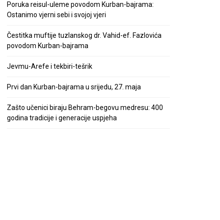
Poruka reisul-uleme povodom Kurban-bajrama:
Ostanimo vjerni sebi i svojoj vjeri
Čestitka muftije tuzlanskog dr. Vahid-ef. Fazlovića
povodom Kurban-bajrama
Jevmu-Arefe i tekbiri-tešrik
Prvi dan Kurban-bajrama u srijedu, 27. maja
Zašto učenici biraju Behram-begovu medresu: 400
godina tradicije i generacije uspjeha