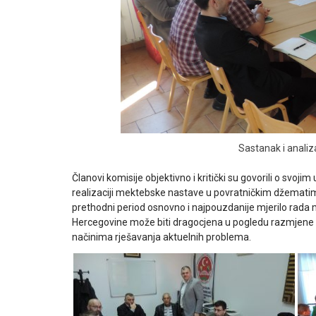
Sastanak i anali
Članovi komisije objektivno i kritički su govorili o svoji
realizaciji mektebske nastave u povratničkim džematim
prethodni period osnovno i najpouzdanije mjerilo rada 
Hercegovine može biti dragocjena u pogledu razmjene 
načinima rješavanja aktuelnih problema.