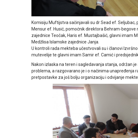
Komisiju Muftijstva sačinjavali su dr Sead ef. Seljubac
Mensur ef. Husić, pomoćnik direktora Behram-begove 
zajednice Teočak, Haris ef. Mustajbašić, glavni imam M
Medžlisa Islamske zajednice Janja.
U kontroli rada mekteba učestvovali su i članovi Izvršno
mutevelije te glavni imam Samir ef. Camić i predsjednik
Nakon izlaska na teren i sagledavanja stanja, održan je
problema, a razgovarano je i o načinima unapređenja r
pretpostavke za još bolju organizaciju i odvijanje mekt