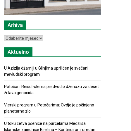
Arhiva
Arhiva
Aktuelno
U Azizija džamiji u Glinjima upriličen je svečani
mevludski program
Potočari: Reisul-ulema predvodio dženazu za deset
žrtava genocida
Vjerski program u Potočarima: Ovdje je počinjeno
planetarno zlo
U toku žetva pšenice na parcelama Medžlisa
Islamske zajednice Bijeljina – Kontinuiran i predan