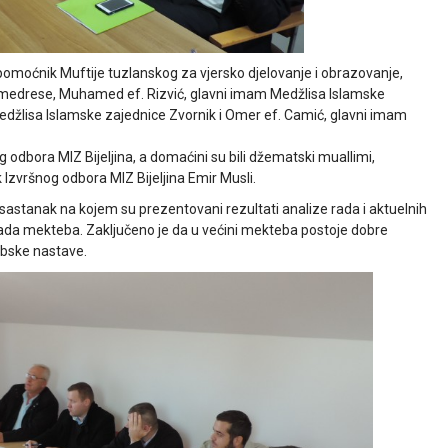
, pomoćnik Muftije tuzlanskog za vjersko djelovanje i obrazovanje,
medrese, Muhamed ef. Rizvić, glavni imam Medžlisa Islamske
edžlisa Islamske zajednice Zvornik i Omer ef. Camić, glavni imam
g odbora MIZ Bijeljina, a domaćini su bili džematski muallimi,
 Izvršnog odbora MIZ Bijeljina Emir Musli.
 sastanak na kojem su prezentovani rezultati analize rada i aktuelnih
ada mekteba. Zaključeno je da u većini mekteba postoje dobre
ebske nastave.