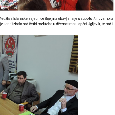
džlisa Islamske zajednice Bijeljina obavljena je u subotu 7. novembra
e i analizirala rad četiri mekteba u džematima u općni Ugljevik, te rad i