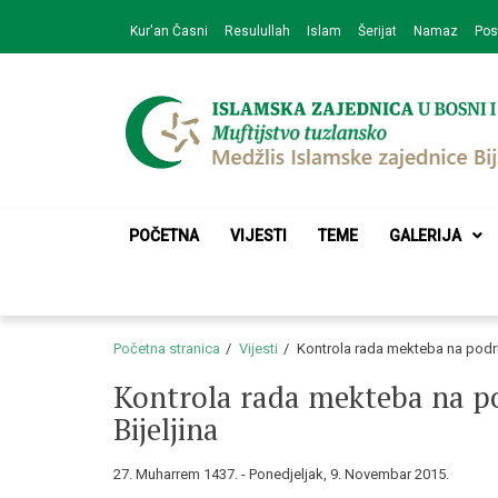
Skip
Skip
Kur'an Časni
Resulullah
Islam
Šerijat
Namaz
Pos
to
to
navigation
content
Medžlis Islamske 
Službena web prezentacija
POČETNA
VIJESTI
TEME
GALERIJA
Početna stranica
Vijesti
Kontrola rada mekteba na podru
Kontrola rada mekteba na po
Bijeljina
27. Muharrem 1437. - Ponedjeljak, 9. Novembar 2015.