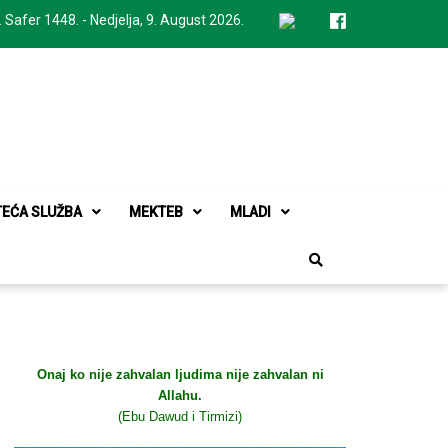
. Safer 1448. - Nedjelja, 9. August 2026.
TEĆA SLUŽBA
MEKTEB
MLADI
Onaj ko nije zahvalan ljudima nije zahvalan ni
Allahu.
(Ebu Dawud i Tirmizi)