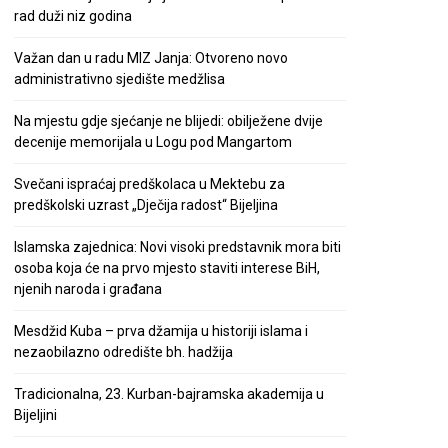
rad duži niz godina
Važan dan u radu MIZ Janja: Otvoreno novo
administrativno sjedište medžlisa
Na mjestu gdje sjećanje ne blijedi: obilježene dvije
decenije memorijala u Logu pod Mangartom
Svečani ispraćaj predškolaca u Mektebu za
predškolski uzrast „Dječija radost“ Bijeljina
Islamska zajednica: Novi visoki predstavnik mora biti
osoba koja će na prvo mjesto staviti interese BiH,
njenih naroda i građana
Mesdžid Kuba – prva džamija u historiji islama i
nezaobilazno odredište bh. hadžija
Tradicionalna, 23. Kurban-bajramska akademija u
Bijeljini