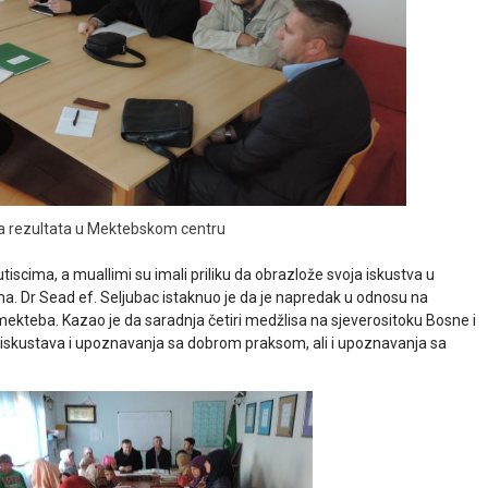
za rezultata u Mektebskom centru
m utiscima, a muallimi su imali priliku da obrazlože svoja iskustva u
a. Dr Sead ef. Seljubac istaknuo je da je napredak u odnosu na
mekteba. Kazao je da saradnja četiri medžlisa na sjeverositoku Bosne i
iskustava i upoznavanja sa dobrom praksom, ali i upoznavanja sa