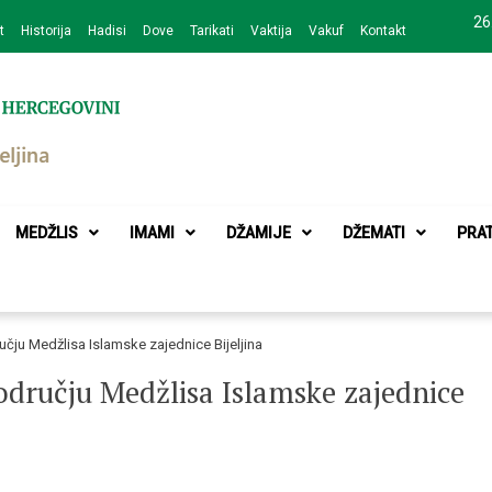
26
t
Historija
Hadisi
Dove
Tarikati
Vaktija
Vakuf
Kontakt
zajednice Bijeljina
MEDŽLIS
IMAMI
DŽAMIJE
DŽEMATI
PRA
čju Medžlisa Islamske zajednice Bijeljina
dručju Medžlisa Islamske zajednice