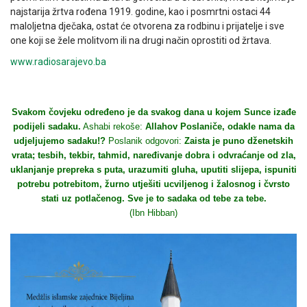
najstarija žrtva rođena 1919. godine, kao i posmrtni ostaci 44
maloljetna dječaka, ostat će otvorena za rodbinu i prijatelje i sve
one koji se žele molitvom ili na drugi način oprostiti od žrtava.
www.radiosarajevo.ba
Svakom čovjeku određeno je da svakog dana u kojem Sunce izađe
podijeli sadaku.
Ashabi rekoše:
Allahov Poslaniče, odakle nama da
udjeljujemo sadaku!?
Poslanik odgovori:
Zaista je puno dženetskih
vrata; tesbih, tekbir, tahmid, naređivanje dobra i odvraćanje od zla,
uklanjanje prepreka s puta, urazumiti gluha, uputiti slijepa, ispuniti
potrebu potrebitom, žurno utješiti ucviljenog i žalosnog i čvrsto
stati uz potlačenog. Sve je to sadaka od tebe za tebe.
(Ibn Hibban)