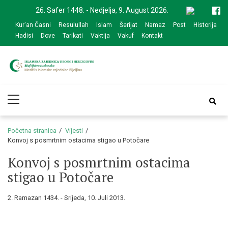
Skip
Skip
26. Safer 1448. - Nedjelja, 9. August 2026.
to
to
Kur'an Časni
Resulullah
Islam
Šerijat
Namaz
Post
Historija
navigation
content
Hadisi
Dove
Tarikati
Vaktija
Vakuf
Kontakt
Medžlis Islamske
Službena web prezentacija
Primary
zajednice Bijeljina
Menu
Početna stranica
Vijesti
Konvoj s posmrtnim ostacima stigao u Potočare
Konvoj s posmrtnim ostacima
stigao u Potočare
2. Ramazan 1434. - Srijeda, 10. Juli 2013.