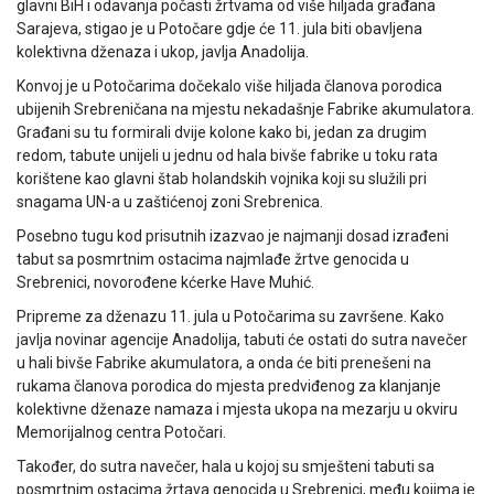
glavni BiH i odavanja počasti žrtvama od više hiljada građana
Sarajeva, stigao je u Potočare gdje će 11. jula biti obavljena
kolektivna dženaza i ukop, javlja Anadolija.
Konvoj je u Potočarima dočekalo više hiljada članova porodica
ubijenih Srebreničana na mjestu nekadašnje Fabrike akumulatora.
Građani su tu formirali dvije kolone kako bi, jedan za drugim
redom, tabute unijeli u jednu od hala bivše fabrike u toku rata
korištene kao glavni štab holandskih vojnika koji su služili pri
snagama UN-a u zaštićenoj zoni Srebrenica.
Posebno tugu kod prisutnih izazvao je najmanji dosad izrađeni
tabut sa posmrtnim ostacima najmlađe žrtve genocida u
Srebrenici, novorođene kćerke Have Muhić.
Pripreme za dženazu 11. jula u Potočarima su završene. Kako
javlja novinar agencije Anadolija, tabuti će ostati do sutra navečer
u hali bivše Fabrike akumulatora, a onda će biti prenešeni na
rukama članova porodica do mjesta predviđenog za klanjanje
kolektivne dženaze namaza i mjesta ukopa na mezarju u okviru
Memorijalnog centra Potočari.
Također, do sutra navečer, hala u kojoj su smješteni tabuti sa
posmrtnim ostacima žrtava genocida u Srebrenici, među kojima je