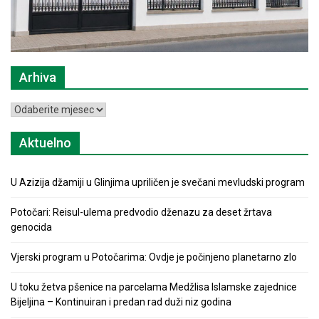
Arhiva
Arhiva
Aktuelno
U Azizija džamiji u Glinjima upriličen je svečani mevludski program
Potočari: Reisul-ulema predvodio dženazu za deset žrtava
genocida
Vjerski program u Potočarima: Ovdje je počinjeno planetarno zlo
U toku žetva pšenice na parcelama Medžlisa Islamske zajednice
Bijeljina – Kontinuiran i predan rad duži niz godina