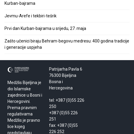
Kurban-bajrama
Jevmu-Arefe i tekbiri-tešrik
Prvi dan Kurban-bajrama u srijedu, 27. maja
Zašto učenici biraju Behram-begovu medresu: 400 godina tradicije
i generacije uspjeha
Patrijarha Pavla 6
76300 Bijeljina
Bosna i
Medžlis Bijeljina je
Hercegovina
dio Islamske
zajednice u Bosni i
tel: +387 (0)55 226
Hercegovini.
250
Prema pravnim
+387 (0)55 226
regulativama
251
Medžlis je pravno
fax: +387 (0)55
lice kojeg
226 252
predstavljaju