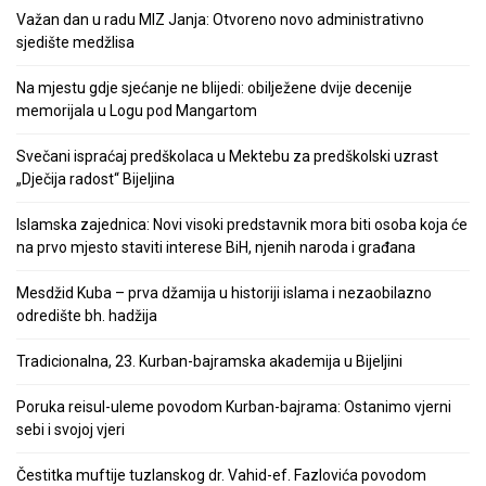
Važan dan u radu MIZ Janja: Otvoreno novo administrativno
sjedište medžlisa
Na mjestu gdje sjećanje ne blijedi: obilježene dvije decenije
memorijala u Logu pod Mangartom
Svečani ispraćaj predškolaca u Mektebu za predškolski uzrast
„Dječija radost“ Bijeljina
Islamska zajednica: Novi visoki predstavnik mora biti osoba koja će
na prvo mjesto staviti interese BiH, njenih naroda i građana
Mesdžid Kuba – prva džamija u historiji islama i nezaobilazno
odredište bh. hadžija
Tradicionalna, 23. Kurban-bajramska akademija u Bijeljini
Poruka reisul-uleme povodom Kurban-bajrama: Ostanimo vjerni
sebi i svojoj vjeri
Čestitka muftije tuzlanskog dr. Vahid-ef. Fazlovića povodom