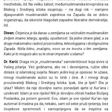
mezhebski, itd. Na veliku žalost, međumuslimanska krvoprolića sa
Bliskog i Srednjeg istoka osujećuju – na dugi rok – namjere
dijasporalnih muslimanskih zajednica na Zapadu da se dobro
organiziraju, da iskoriste blagodati zapadne liberalne demokratije,
itd.
Diwan:
Činjenica je da danas u zemljama sa većinskim muslimanskim
življem imamo letargu, apatiju, opuštenost. Sa jedne strane glad, a sa
druge maksimalnu raskoš proizvodima, tehnologijama i dostignućima
Zapada. Ništa bitno, značajno, novo se ne inovira u tim zemljama.
Kako je to moguće ako su te stvari imperativ u islamu?
Dr. Karić
: Draga mi je „muslimanska“ samokritičnost koja izvire iz
Vašeg pitanja. Već godinama, ako ne i decenijama, ružne slike
dolaze iz islamskog svijeta. Nisam jedini koji je opisivao te užase,
mnogi muslimanski autori su to činili i čine. A i mnogi drugi
proučavatelji Bliskog i Srednjeg Istoka. Ipak, šta je lijek? Šta je
izlaz? Mislim da nije dovoljno samo ponavljati ajete iz Kur’ana i
uzvikivati: Islam je sve riješio! Niti je dovoljno citirati hadise Božijeg
Poslanika, pa potom govoriti: Evo, islam je sve riješio! Kur’an nije
automat ili mašina pa da, nekako, sam od sebe pruži rješenja, bez
čovjekove spremnosti i samoprijegora da se inspirira sa