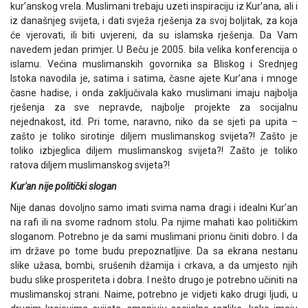
kur’anskog vrela. Muslimani trebaju uzeti inspiraciju iz Kur’ana, ali i
iz današnjeg svijeta, i dati svježa rješenja za svoj boljitak, za koja
će vjerovati, ili biti uvjereni, da su islamska rješenja. Da Vam
navedem jedan primjer. U Beču je 2005. bila velika konferencija o
islamu. Većina muslimanskih govornika sa Bliskog i Srednjeg
Istoka navodila je, satima i satima, časne ajete Kur’ana i mnoge
časne hadise, i onda zaključivala kako muslimani imaju najbolja
rješenja za sve nepravde, najbolje projekte za socijalnu
nejednakost, itd. Pri tome, naravno, niko da se sjeti pa upita –
zašto je toliko sirotinje diljem muslimanskog svijeta?! Zašto je
toliko izbjeglica diljem muslimanskog svijeta?! Zašto je toliko
ratova diljem muslimanskog svijeta?!
Kur'an nije politički slogan
Nije danas dovoljno samo imati svima nama dragi i idealni Kur’an
na rafi ili na svome radnom stolu. Pa njime mahati kao političkim
sloganom. Potrebno je da sami muslimani prionu činiti dobro. I da
im države po tome budu prepoznatljive. Da sa ekrana nestanu
slike užasa, bombi, srušenih džamija i crkava, a da umjesto njih
budu slike prosperiteta i dobra. I nešto drugo je potrebno učiniti na
muslimanskoj strani. Naime, potrebno je vidjeti kako drugi ljudi, u