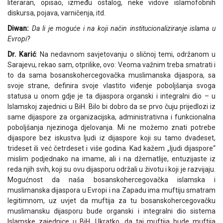
literaran, opisao, između ostalog, neke vidove islamofobnih
diskursa, pojava, varničenja, itd.
Diwan:
Da li je moguće i na koji način institucionaliziranje islama u
Evropi?
Dr. Karić
: Na nedavnom savjetovanju o sličnoj temi, održanom u
Sarajevu, rekao sam, otprilike, ovo: Veoma važnim treba smatrati i
to da sama bosanskohercegovačka muslimanska dijaspora, sa
svoje strane, definira svoje vlastito viđenje poboljšanja svoga
statusa u onom gdje je ta dijaspora organski i integralni dio – u
Islamskoj zajednici u BiH. Bilo bi dobro da se prvo čuju prijedlozi iz
same dijaspore za organizacijska, administrativna i funkcionalna
poboljšanja njezinoga djelovanja. Mi ne možemo znati potrebe
dijaspore bez iskustva ljudi iz dijaspore koji su tamo dvadeset,
trideset ili već četrdeset i više godina. Kad kažem „ljudi dijaspore“
mislim podjednako na imame, ali i na džematlije, entuzijaste iz
reda njih svih, koji su ovu dijasporu održali u životu i koji je razvijaju.
Mogućnost da naša bosanskohercegovačka islamska i
muslimanska dijaspora u Evropi i na Zapadu ima muftiju smatram
legitimnom, uz uvjet da muftija za tu bosanskohercegovačku
muslimansku dijasporu bude organski i integralni dio sistema
Islamske zajednice u BiH. Ukratko, da taj muftija bude muftija