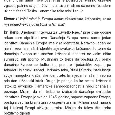
vidimo ovih dana i sve ove strašne posljedice. Palimo državne
zgrade, palimo svoju državnu zastavu, mislimo da ćemo fesädom
ukloniti fesäd. Teško li onome ko tako misli i snuje.
Diwan:
U kojoj mjeri je Evropa danas ekskluzivno kršćanska, zašto
nije podjednako i judaistička i islamska?
Dr. Karić
: U jednom intervjuu za „Svjetlo Riječi“ prije dvije godine
rekao sam otprilike i ovo: Današnja Evropa nema samo jedan
identitet. Današnja Evropa ima više identiteta. Naravno, jedan od
njenih veoma snažnih identiteta je svakako i kršćanski. I u tome da
današnja Evropa ima snažan kršćanski identitet ne vidim ništa
sumnjivo, niti sporno. Muslimani to treba da poštuju. Ali, preko
današnje Evrope se, kulturalno, prostire i judaistički zapad, pa
također i islamski zapad. Jednako tako, Bliski i Srednji istok imaju
svoje mnogolike kršćanske identitete. Ima jedan snažan i veoma
prisutan kršćanski istok. Drugo je pitanje koliko se taj kršćanski
istok iz evropske i američke samodopadnosti i moći priznaje i
poznaje. Mislim da mi trebamo izučavati današnje evropske
identitete. Evropa je sve od 1945. godine, napose zapadna Evropa,
postigla veoma kvalitetan i prosperitetan mir. Milioni muslimana u
toj i takvoj Evropi uživaju u miru. Mislim da takvo što treba
pozitivno cijeniti.