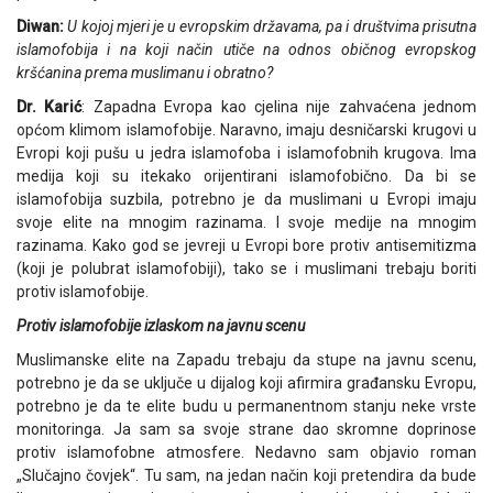
Diwan:
U kojoj mjeri je u evropskim državama, pa i društvima prisutna
islamofobija i na koji način utiče na odnos običnog evropskog
kršćanina prema muslimanu i obratno?
Dr. Karić
: Zapadna Evropa kao cjelina nije zahvaćena jednom
općom klimom islamofobije. Naravno, imaju desničarski krugovi u
Evropi koji pušu u jedra islamofoba i islamofobnih krugova. Ima
medija koji su itekako orijentirani islamofobično. Da bi se
islamofobija suzbila, potrebno je da muslimani u Evropi imaju
svoje elite na mnogim razinama. I svoje medije na mnogim
razinama. Kako god se jevreji u Evropi bore protiv antisemitizma
(koji je polubrat islamofobiji), tako se i muslimani trebaju boriti
protiv islamofobije.
Protiv islamofobije izlaskom na javnu scenu
Muslimanske elite na Zapadu trebaju da stupe na javnu scenu,
potrebno je da se uključe u dijalog koji afirmira građansku Evropu,
potrebno je da te elite budu u permanentnom stanju neke vrste
monitoringa. Ja sam sa svoje strane dao skromne doprinose
protiv islamofobne atmosfere. Nedavno sam objavio roman
„Slučajno čovjek“. Tu sam, na jedan način koji pretendira da bude