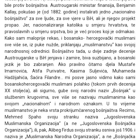
bile protiv bošnjaštva. Austrougarski ministar finansija, Benjamin
Kallay, pokušao je (od 1882. godine) instalirati jedno „nacionalno
bošnjaštvo“ za sve ljude, za sve vjere u BiH, ali je njegov projekt
propao. Jer, nacionaliziranje katolika u smjeru hrvatstva, te
pravoslavnih u smjeru srpstva, bio je već proces koji je odmakao.
Kako sam maloprije rekao, i bosansko- hercegovački muslimani
sve više se, iz puke nužde, priklanjaju „muslimanstvu“ kao svojoj
narodnosnoj odrednici. Bošnjaštvo tada, u dvije zadnje decenije
Austrougarske u BiH jenjava i zamire, biva suzbijano, a bosanski
jezik je bio zabranjen. Ako pravilno čitamo djela Mustafe
Imamovića, Atifa Purivatre, Kasima Suljevića, Muhameda
Hadžijahića, Šaćira Filandre… mi posve jasno vidimo kako sami
bosanskohercegovački muslimani polahko (tokom prvih decenija
XX stoljeća), ali sigurno, gube svoj narodni naziv „Bošnjak“ u
službenim krugovima, sve više se nazivaju muslimanima kao
svojom „nacionalnom“ i narodnom oznakom. U to vrijeme
muslimanstvo je neka vrsta prokrijumčarenog bošnjaštva. Recimo,
Mehmed Spaho svoju stranku naziva „Jugoslovenska
Muslimanska Organizacija“ (a ne „Jugoslovenska Bošnjačka
Organizacija“), ili, pak, Alibeg Firdus svoju stranku osniva još 1906. i
naziva je „Muslimanska Narodna Organizacija“, a ne „Bošnjačka