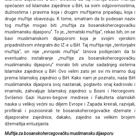
opečaćen od Islamske zajednice u BiH, sa svim odgovornostima,
dužnostima i pravima koja i drugim muftijama pripadaju, koja i
druge muftije obavezuju. K tome, smatram da bi podesan naziv
tog muftije mogao biti „muftija za bosanskohercegovačku
muslimansku dijasporu“. To je, „tematski muftija“, rekao bih, on se
bavi muslimanskom dijasporom koja je svojim vjerskim
pripadništvom integralni dio IZ-e u BiH. Taj muftija nije „teritorijalni
muftija“, on nije „evropski muftija“. Iznova podsjećam da bi
eventualno instaliranje „muftije za bosanskohercegovačku
muslimansku dijasporu“ moralo biti unutar sadašnjeg sistema
Islamske zajednice u BiH. Ovo velim zato jer svi mi imamo dug
prema Islamskoj zajednici u BiH. Kako nam je poznato, naša BiH
muslimanska dijaspora svoj nastanak, poglavito onaj kadrovski i
imamski, zahvaljuje Islamskoj zajednici u Bosni i Hercegovini.
Svršenici Gazi Husrev-begove medrese i Fakulteta islamskih
nauka u velikoj većini su diljem Evrope i Zapada kreirali, razvijali,
profilirali i pozicionirali te bosanskohercegovačke džemate i
dijasporalne zajednice, dakako, zajedno sa velikim brojem
džematlija entuzijasta.
Muftija za bosanskohercegovačku muslimansku dijasporu