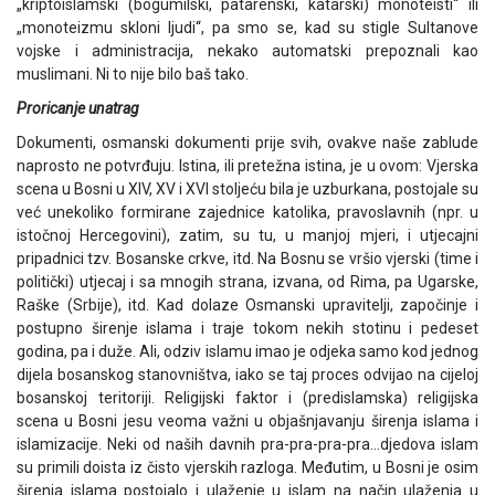
„kriptoislamski (bogumilski, patarenski, katarski) monoteisti“ ili
„monoteizmu skloni ljudi“, pa smo se, kad su stigle Sultanove
vojske i administracija, nekako automatski prepoznali kao
muslimani. Ni to nije bilo baš tako.
Proricanje unatrag
Dokumenti, osmanski dokumenti prije svih, ovakve naše zablude
naprosto ne potvrđuju. Istina, ili pretežna istina, je u ovom: Vjerska
scena u Bosni u XIV, XV i XVI stoljeću bila je uzburkana, postojale su
već unekoliko formirane zajednice katolika, pravoslavnih (npr. u
istočnoj Hercegovini), zatim, su tu, u manjoj mjeri, i utjecajni
pripadnici tzv. Bosanske crkve, itd. Na Bosnu se vršio vjerski (time i
politički) utjecaj i sa mnogih strana, izvana, od Rima, pa Ugarske,
Raške (Srbije), itd. Kad dolaze Osmanski upravitelji, započinje i
postupno širenje islama i traje tokom nekih stotinu i pedeset
godina, pa i duže. Ali, odziv islamu imao je odjeka samo kod jednog
dijela bosanskog stanovništva, iako se taj proces odvijao na cijeloj
bosanskoj teritoriji. Religijski faktor i (predislamska) religijska
scena u Bosni jesu veoma važni u objašnjavanju širenja islama i
islamizacije. Neki od naših davnih pra-pra-pra-pra…djedova islam
su primili doista iz čisto vjerskih razloga. Međutim, u Bosni je osim
širenja islama postojalo i ulaženje u islam na način ulaženja u