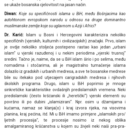
se ukaže bosanska cjelovitost na jasan način.
Diwan:
Koje su specifičnosti islama u BiH, među Bošnjacima kao
autohtonom evropskom narodu u odnosu na druge dominantno
muslimanske zemlje koje su uglavnom u Aziji i Africi?
Dr. Karić:
Islam u Bosni i Hercegovini karakterizira nekoliko
specifičnih (vjerskih, kulturnih i civilizacijskih) značajki. Prvo, islam
je ovdje nekoliko stoljeća postepeno rastao kao jedan „urbani
islam“ u vjerski razuđenoj i u nekim periodima „vjerski trusnoj“
sredini. Tačno je, naime, da se u BiH islam širio i po selima, među
nomadima i stočarima, ali je magistralno tumačenje islama
dolazilo iz gradskih i urbanih medresa, a sve te bosanske medrese
bile su itekako pod utjecajem carigradskih medresa i njihovih
školskih programa. Drugo, islam u BiH poprimio je mnoge
sinkretičke karakteristike ovdašnjih predislamskih vremena. Neki
predislamski (često kršćanski ili „heretički“) vjerski elementi su
površno ili po dubini „islamizirani“. Npr. osim u džamijama i
kućama, namaz se klanja(o) i kraj izvora rijeka, na visovima
planina, kraj pećina, itd. Mi u BiH imamo primjere „islamskih pro/
ljetnih procesija“, te procesije nosimo iz nekog oblika
amalgamiranog kršćanstva u kojem su živjeli neki naši pra-pra-