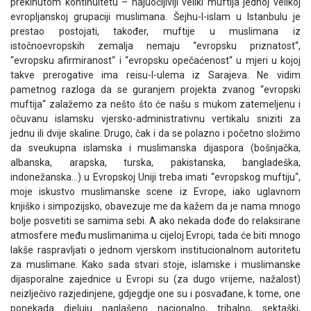
prekinutom kontinuitetu – najuočljiviji veliki muftija jednoj velikoj
evropljanskoj grupaciji muslimana. Šejhu-l-islam u Istanbulu je
prestao postojati, također, muftije u muslimana iz
istočnoevropskih zemalja nemaju “evropsku priznatost“,
“evropsku afirmiranost“ i “evropsku opečaćenost“ u mjeri u kojoj
takve prerogative ima reisu-l-ulema iz Sarajeva. Ne vidim
pametnog razloga da se guranjem projekta zvanog “evropski
muftija“ zalažemo za nešto što će našu s mukom zatemeljenu i
očuvanu islamsku vjersko-administrativnu vertikalu sniziti za
jednu ili dvije skaline. Drugo, čak i da se polazno i početno složimo
da sveukupna islamska i muslimanska dijaspora (bošnjačka,
albanska, arapska, turska, pakistanska, bangladeška,
indonežanska…) u Evropskoj Uniji treba imati “evropskog muftiju“,
moje iskustvo muslimanske scene iz Evrope, iako uglavnom
knjiško i simpozijsko, obavezuje me da kažem da je nama mnogo
bolje posvetiti se samima sebi. A ako nekada dođe do relaksirane
atmosfere među muslimanima u cijeloj Evropi, tada će biti mnogo
lakše raspravljati o jednom vjerskom institucionalnom autoritetu
za muslimane. Kako sada stvari stoje, islamske i muslimanske
dijasporalne zajednice u Evropi su (za dugo vrijeme, nažalost)
neizlječivo razjedinjene, gdjegdje one su i posvađane, k tome, one
ponekada djeluju naglašeno nacionalno, tribalno, sektaški,