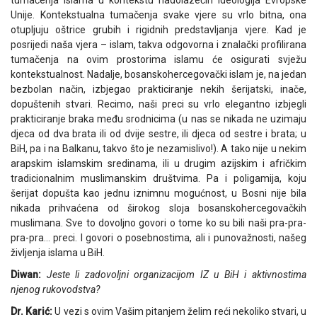
tumačenja islama u kontekstu nadolazećih ideologija Evropske
Unije. Kontekstualna tumačenja svake vjere su vrlo bitna, ona
otupljuju oštrice grubih i rigidnih predstavljanja vjere. Kad je
posrijedi naša vjera – islam, takva odgovorna i znalački profilirana
tumačenja na ovim prostorima islamu će osigurati svježu
kontekstualnost. Nadalje, bosanskohercegovački islam je, na jedan
bezbolan način, izbjegao prakticiranje nekih šerijatski, inače,
dopuštenih stvari. Recimo, naši preci su vrlo elegantno izbjegli
prakticiranje braka među srodnicima (u nas se nikada ne uzimaju
djeca od dva brata ili od dvije sestre, ili djeca od sestre i brata; u
BiH, pa i na Balkanu, takvo što je nezamislivo!). A tako nije u nekim
arapskim islamskim sredinama, ili u drugim azijskim i afričkim
tradicionalnim muslimanskim društvima. Pa i poligamija, koju
šerijat dopušta kao jednu iznimnu mogućnost, u Bosni nije bila
nikada prihvaćena od širokog sloja bosanskohercegovačkih
muslimana. Sve to dovoljno govori o tome ko su bili naši pra-pra-
pra-pra… preci. I govori o posebnostima, ali i punovažnosti, našeg
življenja islama u BiH.
Diwan:
Jeste li zadovoljni organizacijom IZ u BiH i aktivnostima
njenog rukovodstva?
Dr. Karić:
U vezi s ovim Vašim pitanjem želim reći nekoliko stvari, u