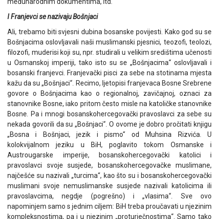
međunarodnim dokumentima, itd.
I Franjevci se nazivaju Bošnjaci
Ali, trebamo biti svjesni dubina bosanske povijesti. Kako god su se
Bošnjacima oslovljavali naši muslimanski pjesnici, teozofi, teolozi,
filozofi, muderisi koji su, npr. studirali u velikim središtima učenosti
u Osmanskoj imperiji, tako isto su se „Bošnjacima“ oslovljavali i
bosanski franjevci. Franjevački pisci za sebe na stotinama mjesta
kažu da su „Bošnjaci“. Recimo, ljetopisi franjevaca Bosne Srebrene
govore o Bošnjacima kao o regionalnoj, zavičajnoj, oznaci za
stanovnike Bosne, iako pritom često misle na katoličke stanovnike
Bosne. Pa i mnogi bosanskohercegovački pravoslavci za sebe su
nekada govorili da su „Bošnjaci“. O ovome je dobro pročitati knjigu
„Bosna i Bošnjaci, jezik i pismo“ od Muhsina Rizvića. U
kolokvijalnom jeziku u BiH, poglavito tokom Osmanske i
Austrougarske imperije, bosanskohercegovački katolici i
pravoslavci svoje susjede, bosanskohercegovačke muslimane,
najčešće su nazivali „turcima“, kao što su i bosanskohercegovački
muslimani svoje nemuslimanske susjede nazivali katolicima ili
pravoslavcima, negdje (pogrešno) i „vlasima“. Sve ovo
napominjem samo s jednim ciljem: BiH treba proučavati u njezinim
kompleksnostima, pa i u njezinim „proturječnostima“. Samo tako