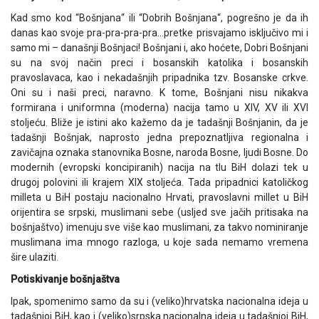
Kad smo kod “Bošnjana“ ili “Dobrih Bošnjana“, pogrešno je da ih
danas kao svoje pra-pra-pra-pra…pretke prisvajamo isključivo mi i
samo mi – današnji Bošnjaci! Bošnjani i, ako hoćete, Dobri Bošnjani
su na svoj način preci i bosanskih katolika i bosanskih
pravoslavaca, kao i nekadašnjih pripadnika tzv. Bosanske crkve.
Oni su i naši preci, naravno. K tome, Bošnjani nisu nikakva
formirana i uniformna (moderna) nacija tamo u XIV, XV ili XVI
stoljeću. Bliže je istini ako kažemo da je tadašnji Bošnjanin, da je
tadašnji Bošnjak, naprosto jedna prepoznatljiva regionalna i
zavičajna oznaka stanovnika Bosne, naroda Bosne, ljudi Bosne. Do
modernih (evropski koncipiranih) nacija na tlu BiH dolazi tek u
drugoj polovini ili krajem XIX stoljeća. Tada pripadnici katoličkog
milleta u BiH postaju nacionalno Hrvati, pravoslavni millet u BiH
orijentira se srpski, muslimani sebe (usljed sve jačih pritisaka na
bošnjaštvo) imenuju sve više kao muslimani, za takvo nominiranje
muslimana ima mnogo razloga, u koje sada nemamo vremena
šire ulaziti.
Potiskivanje bošnjaštva
Ipak, spomenimo samo da su i (veliko)hrvatska nacionalna ideja u
tadašnjoj BiH, kao i (veliko)srpska nacionalna ideja u tadašnjoj BiH,