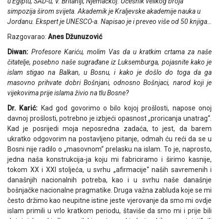
u Egiptu, SAD-u, V. Britaniji, Njemačkoj. Učesnik velikog broja
simpozija širom svijeta. Akademik je Kraljevske akademije nauka u
Jordanu. Ekspert je UNESCO-a. Napisao je i preveo više od 50 knjiga…
Razgovarao:
Anes Džunuzović
Diwan:
Profesore Kariću, molim Vas da u kratkim crtama za naše
čitatelje, posebno naše sugrađane iz Luksemburga, pojasnite kako je
islam stigao na Balkan, u Bosnu, i kako je došlo do toga da ga
masovno prihvate dobri Bošnjani, odnosno Bošnjaci, narod koji je
vijekovima prije islama živio na tlu Bosne?
Dr. Karić:
Kad god govorimo o bilo kojoj prošlosti, napose onoj
davnoj prošlosti, potrebno je izbjeći opasnost „proricanja unatrag“.
Kad je posrijedi moja neposredna zadaća, to jest, da barem
ukratko odgovorim na postavljeno pitanje, odmah ću reći da se u
Bosni nije radilo o „masovnom“ prelasku na islam. To je, naprosto,
jedna naša konstrukcija-ja koju mi fabriciramo i širimo kasnije,
tokom XX i XXI stoljeća, u svrhu „afirmacije“ naših savremenih i
današnjih nacionalnih potreba, kao i u svrhu naše današnje
bošnjačke nacionalne pragmatike. Druga važna zabluda koje se mi
često držimo kao neupitne istine jeste vjerovanje da smo mi ovdje
islam primili u vrlo kratkom periodu, štaviše da smo mi i prije bili