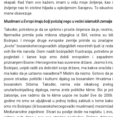
skapali. Kad Vam ovo kažem, imam u vidu moje življenje, kao i
življenje nas tri stotine hiljada u opkoljenom Sarajevu. To iskustvo
mene obavezuje.
Muslimani u Evropi imaju bolji položaj nego u većini islamskih zemalja
Također, potrebno je da se sjetimo i proste činjenice da je, recimo,
Njemačka primila pola miliona izbjeglica iz BiH, većina su bili
Bošnjaci. I mnoge druge evropske zemlje primile su značajne
„kvote“ bosanskohercegovačkih izbjegličkih nesretnih ljudi iz reda
svih Be-Ha naroda. Osim naših bošnjačkih frustracija, potrebno je
pogledati i šanse koje smo dobili evropskim i zapadnim
priznanjem Bosne i Hercegovine kao suverene države. Jesmo li mi,
Bošnjaci, uvijek radili za dobrobit svoje države, ma kakva ona bila i
ma kako da je ustavno nasađena?! Mislim da nismo. Gotovo da je
posve stradao politički i kulturni dijalog sa bosanskim Hrvatima i
bosanskim Srbima. Također, nema više nikakvog zrelog
unutarbošnjačkog dijaloga, nema zrele političke klime. Što je još
žalosnije, sve radimo da te klime uopće ne bude! Sve do 2006.
godine mi smo se uljuljkivali u jednoj teškoj zabludi o tome kako
smo mi Bošnjaci (ili bosanskohercegovački muslimani) mezimčad
Međunarodne zajednice. Stvari su poslije došle na naplatu. I, evo,