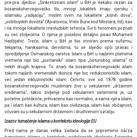
pra-pra…djedovi. „Sinkretizirani islam“ u BiH je itekako vezan za
bosanskohercegovačko tlo, mnogi lokaliteti imaju vjersku i
islamsku „radijaciju“, mislim ovim na lokalitete „kišnih dova“,
„solsticijskih dovišta“ (Ajvatovica, Vrelo Bune kod Mostara, itd), kao
i na mnoge lokalitete mevludskih teferiča. Svi ti fenomeni poznati
su već stoljećima. O njima je posebno detaljno pisao Muhamed
Hadžijahić. Treće, islam u BiH je bio otvoren prema sufizmu,
tekijama, hanikasima, dervišima, tu se slijedio opći pravac i
opredjeljenje Osmanskog carstva. Islam u BiH u najširim platnima
vremena nije bio „puritanski“ islam tipa „čistunskog islama“ iz
nekih drugih krajeva. To znači da bosanskohercegovački islam
tokom najširih vremenskih dionica nije bio redukcionistički islam,
već jedan inkluzivistički islam. Četvrto, sve od 1878. godine
bosanskohercegovački muslimani žive u sekularnim „državnim
sredinama“, takvo življenje pod sekularnim sistemima je, uz
početne poteškoće, prihvaćeno kao normalno, a sama vjera islam,
pa i islam kao kultura, islam kao civilizacija, islam kao običajnost,
očuvani su u sekularnom državnom i društvenom ozračju.
Izazov tumačenje islama u kontekstu ideologije EU
Pred nama je danas velika zadaća da se pripremimo na/za