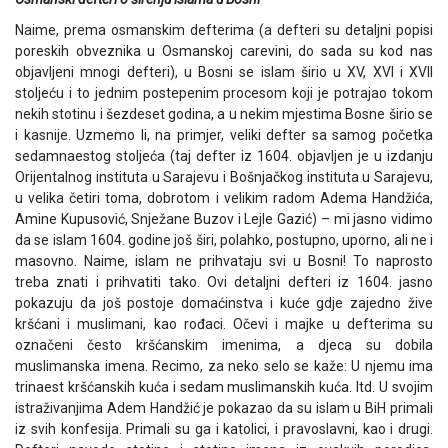
Naime, prema osmanskim defterima (a defteri su detaljni popisi
poreskih obveznika u Osmanskoj carevini, do sada su kod nas
objavljeni mnogi defteri), u Bosni se islam širio u XV, XVI i XVII
stoljeću i to jednim postepenim procesom koji je potrajao tokom
nekih stotinu i šezdeset godina, a u nekim mjestima Bosne širio se
i kasnije. Uzmemo li, na primjer, veliki defter sa samog početka
sedamnaestog stoljeća (taj defter iz 1604. objavljen je u izdanju
Orijentalnog instituta u Sarajevu i Bošnjačkog instituta u Sarajevu,
u velika četiri toma, dobrotom i velikim radom Adema Handžića,
Amine Kupusović, Snježane Buzov i Lejle Gazić) – mi jasno vidimo
da se islam 1604. godine još širi, polahko, postupno, uporno, ali ne i
masovno. Naime, islam ne prihvataju svi u Bosni! To naprosto
treba znati i prihvatiti tako. Ovi detaljni defteri iz 1604. jasno
pokazuju da još postoje domaćinstva i kuće gdje zajedno žive
kršćani i muslimani, kao rođaci. Očevi i majke u defterima su
označeni često kršćanskim imenima, a djeca su dobila
muslimanska imena. Recimo, za neko selo se kaže: U njemu ima
trinaest kršćanskih kuća i sedam muslimanskih kuća. Itd. U svojim
istraživanjima Adem Handžić je pokazao da su islam u BiH primali
iz svih konfesija. Primali su ga i katolici, i pravoslavni, kao i drugi.