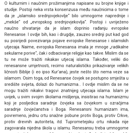
O kulturnim i naučnim prožimanjima napisane su brojne knjige i
studije. Postoji neka vrsta konsenzusa među naučnicima o tome
da je „islamsko srednjovjekovlje“ bilo umnogome naprednije i
„mekše“ od „evropskog srednjovjekovlja“. Postoji i uvriježeno
naučno shvatanje da je islam doprinio rađanju evropske
Renesanse. I ovdje bih, kao i drugdje, zauzeo srednji put kad god
su posrijedi povezivanja pojave evropske Renesanse i islamskih
utjecaja. Naime, evropska Renesansa imala je mnoge „radikalne
sekularne porive“, čak i odbacivanje religije kao takve. Mislim da se
tu ne može tražiti nikakav utjecaj islama. Također, veliki dio
renesansne umjetnosti, recimo naturalističko prikazivanje velikih
ličnosti Biblije (i eo ipso Kur’ana), jeste nešto što nema veze sa
islamom. Osim toga, od Renesanse čovjek se postupno smješta u
središte svijeta, dolazi do humanizma… I ovdje mislim da se ne
mogu tražiti nikakvi tragovi znatnijeg utjecaja islama. Islam je
uvijek, u svim svojim školama mišljenja, insistirao na humanizmu
koji je posljedica saradnje čovjeka sa čovjekom u ozračjima
saradnje čovječanstva i Boga. Renesansni humanizam ima,
povremeno, jednu crtu snažne pobune protiv Boga, protiv Crkve,
protiv drevnih autoriteta, itd. Tuprometejsku crtu nikada nije
zagovarala nijedna škola u islamu. Renesansu treba umnogome