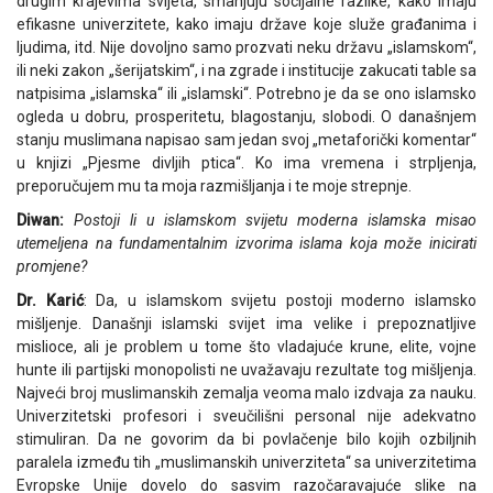
drugim krajevima svijeta, smanjuju socijalne razlike, kako imaju
efikasne univerzitete, kako imaju države koje služe građanima i
ljudima, itd. Nije dovoljno samo prozvati neku državu „islamskom“,
ili neki zakon „šerijatskim“, i na zgrade i institucije zakucati table sa
natpisima „islamska“ ili „islamski“. Potrebno je da se ono islamsko
ogleda u dobru, prosperitetu, blagostanju, slobodi. O današnjem
stanju muslimana napisao sam jedan svoj „metaforički komentar“
u knjizi „Pjesme divljih ptica“. Ko ima vremena i strpljenja,
preporučujem mu ta moja razmišljanja i te moje strepnje.
Diwan:
Postoji li u islamskom svijetu moderna islamska misao
utemeljena na fundamentalnim izvorima islama koja može inicirati
promjene?
Dr. Karić
: Da, u islamskom svijetu postoji moderno islamsko
mišljenje. Današnji islamski svijet ima velike i prepoznatljive
mislioce, ali je problem u tome što vladajuće krune, elite, vojne
hunte ili partijski monopolisti ne uvažavaju rezultate tog mišljenja.
Najveći broj muslimanskih zemalja veoma malo izdvaja za nauku.
Univerzitetski profesori i sveučilišni personal nije adekvatno
stimuliran. Da ne govorim da bi povlačenje bilo kojih ozbiljnih
paralela između tih „muslimanskih univerziteta“ sa univerzitetima
Evropske Unije dovelo do sasvim razočaravajuće slike na