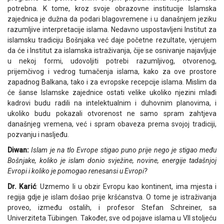
potrebna. K tome, kroz svoje obrazovne institucije Islamska
zajednica je dužna da podari blagovremene i u današnjem jeziku
razumljive interpretacije islama. Nedavno uspostavljeni Institut za
islamsku tradiciju Bošnjaka već daje početne rezultate, vjerujem
da će i Institut za islamska istraživanja, čije se osnivanje najavljuje
u nekoj formi, udovoljiti potrebi razumljivog, otvorenog,
prijemčivog i vedrog tumačenja islama, kako za ove prostore
zapadnog Balkana, tako i za evropske recepcije islama. Mislim da
će šanse Islamske zajednice ostati velike ukoliko njezini mlađi
kadrovi budu radili na intelektualnim i duhovnim planovima, i
ukoliko budu pokazali otvorenost ne samo spram zahtjeva
današnjeg vremena, već i spram obaveza prema svojoj tradiciji,
pozvanju i nasljeđu.
Diwan:
Islam je na tlo Evrope stigao puno prije nego je stigao među
Bošnjake, koliko je islam donio svježine, novine, energije tadašnjoj
Evropi i koliko je pomogao renesansi u Evropi?
Dr. Karić
: Uzmemo li u obzir Evropu kao kontinent, ima mjesta i
regija gdje je islam došao prije kršćanstva. O tome je istraživanja
proveo, između ostalih, i profesor Stefan Schreiner, sa
Univerziteta Tübingen. Također, sve od pojave islama u VII stoljeću