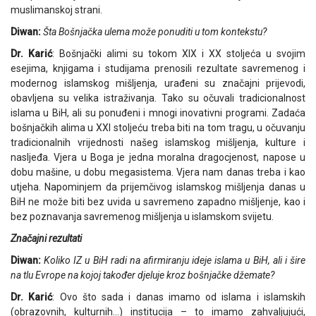
muslimanskoj strani.
Diwan:
Šta Bošnjačka ulema može ponuditi u tom kontekstu?
Dr. Karić
: Bošnjački alimi su tokom XIX i XX stoljeća u svojim
esejima, knjigama i studijama prenosili rezultate savremenog i
modernog islamskog mišljenja, urađeni su značajni prijevodi,
obavljena su velika istraživanja. Tako su očuvali tradicionalnost
islama u BiH, ali su ponuđeni i mnogi inovativni programi. Zadaća
bošnjačkih alima u XXI stoljeću treba biti na tom tragu, u očuvanju
tradicionalnih vrijednosti našeg islamskog mišljenja, kulture i
nasljeđa. Vjera u Boga je jedna moralna dragocjenost, napose u
dobu mašine, u dobu megasistema. Vjera nam danas treba i kao
utjeha. Napominjem da prijemčivog islamskog mišljenja danas u
BiH ne može biti bez uvida u savremeno zapadno mišljenje, kao i
bez poznavanja savremenog mišljenja u islamskom svijetu.
Značajni rezultati
Diwan:
Koliko IZ u BiH radi na afirmiranju ideje islama u BiH, ali i šire
na tlu Evrope na kojoj također djeluje kroz bošnjačke džemate?
Dr. Karić
: Ovo što sada i danas imamo od islama i islamskih
(obrazovnih, kulturnih…) institucija – to imamo zahvaljujući,