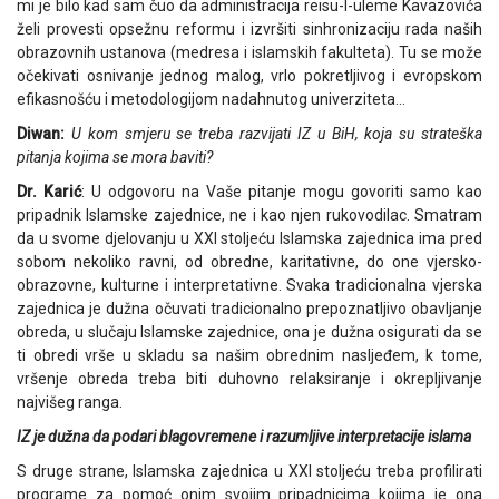
mi je bilo kad sam čuo da administracija reisu-l-uleme Kavazovića
želi provesti opsežnu reformu i izvršiti sinhronizaciju rada naših
obrazovnih ustanova (medresa i islamskih fakulteta). Tu se može
očekivati osnivanje jednog malog, vrlo pokretljivog i evropskom
efikasnošću i metodologijom nadahnutog univerziteta…
Diwan:
U kom smjeru se treba razvijati IZ u BiH, koja su strateška
pitanja kojima se mora baviti?
Dr. Karić
: U odgovoru na Vaše pitanje mogu govoriti samo kao
pripadnik Islamske zajednice, ne i kao njen rukovodilac. Smatram
da u svome djelovanju u XXI stoljeću Islamska zajednica ima pred
sobom nekoliko ravni, od obredne, karitativne, do one vjersko-
obrazovne, kulturne i interpretativne. Svaka tradicionalna vjerska
zajednica je dužna očuvati tradicionalno prepoznatljivo obavljanje
obreda, u slučaju Islamske zajednice, ona je dužna osigurati da se
ti obredi vrše u skladu sa našim obrednim nasljeđem, k tome,
vršenje obreda treba biti duhovno relaksiranje i okrepljivanje
najvišeg ranga.
IZ je dužna da podari blagovremene i razumljive interpretacije islama
S druge strane, Islamska zajednica u XXI stoljeću treba profilirati
programe za pomoć onim svojim pripadnicima kojima je ona