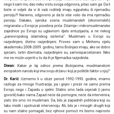
nego li sam mu dao neku vrstu svoga odgovora, pitao sam ga: Da li
biste vi voljeli da vi ili vaši roditelji imaju egipatsku ili njemačku
penziju?! Naravno, odgovorio je da bi više volio da ima njemačku
penziju. Dakako, vjerska scena muslimanskih (ekonomskih)
migranata u Evropi je posebna priča. Džamije i mikromuslimanske
zajednice po Evropi su uglavnom djelo entuzijasta, a ne nekog
„panevropskog islamskog sistema“. Muslimani u Evropi su
razjedinjeni, štetno razjedinjeni. Proveo sam u Minhenu cijelu
akademsku 2008-2009. godinu, tamo Bošnjaci imaju, ako se dobro
sjećam, četiri džemata, razjedinjeni su, samoisparcelizirani. Niko
me ne može uvjeriti u to da ih je Njemačka razjedinila.
Diwan:
Kakav je taj odnos prema Bošnjacima, muslimanskom
evropskom narodu koji ima svoju državu i koji je politički faktor u njoj?
Dr. Karić
: Uzmemo li u obzir period 1992-1995. godine, imamo
razloge za mnoge frustracije, pa i gnjev i prezir ne samo prema
Evropi, nego i Zapadu u cjelini. Stalno smo tada osjećali (i javno
govorili) kako nama Zapad neće da pomogne, neće da intervenira,
zato što smo mi muslimani. Da, bilo je zapadnih političara koji su
tako mislili i opstruirali intervenciju. Ali, bilo je i mnogih drugih koji
su nam stalno pomagali, bez njihove pomoći mi bismo naprosto