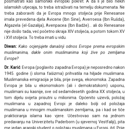
posmatrati kao samonikli evropski pokret. A da li je bilo nekih
islamskih utjecaja, to treba istraživati na temelju dokumenata. Ne
treba zaboraviti da je Evropa mnogo stoljeća prije Renesanse
imala prevedena djela Avicene (Ibn Sine), Averroesa (Ibn Rušda),
Algazela (el-Gazalija), Avenpacea (Ibn Badže)… ali do Renesanse
nije došlo tada, već početno skraja XIV stoljeća, a potom tokom XV
i XVI stoljeća. To treba imati u vidu.
Diwan:
Kako ocjenjujete današnji odnos Evrope prema evropskim
muslimanima, dakle onim muslimanima koji žive po zemljama
Evrope?
Dr. Karić
: Evropa (poglavito zapadna Evropa) je neposredno nakon
1945. godine (i sloma fašizma) prihvatila na hiljade muslimana.
Muslimanska emigracija je bila, prije svega, ekonomska. Zapadna
Evropa je bila u ekonomskom (ali i demokratskom) usponu,
muslimani su kasnije, sve od sedamdesetih godina XX stoljeća, u
tom dijelu svijeta prisutni u milionima. Općenito uzevši, položaj
muslimana u zapadnoj Evropi je daleko bolji od položaja
muslimana u mnogim muslimanskim zemljama, pa i kad se tiče
prakticiranja islama kao vjere. Učestvovao sam na jednom
predavanju na Univerzitetu Paderborn (u sjevernoj Vestfaliji), pita
me jedan arapski student o položaju muslimana u Evropi, itd. Prije