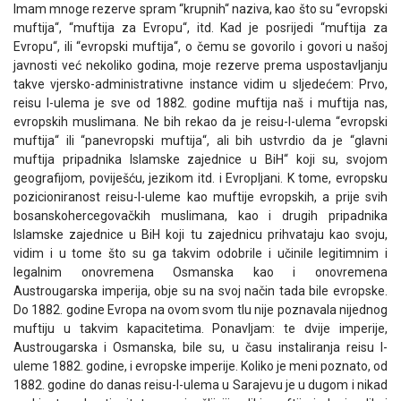
Imam mnoge rezerve spram “krupnih“ naziva, kao što su “evropski
muftija“, “muftija za Evropu“, itd. Kad je posrijedi “muftija za
Evropu“, ili “evropski muftija“, o čemu se govorilo i govori u našoj
javnosti već nekoliko godina, moje rezerve prema uspostavljanju
takve vjersko-administrativne instance vidim u sljedećem: Prvo,
reisu l-ulema je sve od 1882. godine muftija naš i muftija nas,
evropskih muslimana. Ne bih rekao da je reisu-l-ulema “evropski
muftija“ ili “panevropski muftija“, ali bih ustvrdio da je “glavni
muftija pripadnika Islamske zajednice u BiH“ koji su, svojom
geografijom, poviješću, jezikom itd. i Evropljani. K tome, evropsku
pozicioniranost reisu-l-uleme kao muftije evropskih, a prije svih
bosanskohercegovačkih muslimana, kao i drugih pripadnika
Islamske zajednice u BiH koji tu zajednicu prihvataju kao svoju,
vidim i u tome što su ga takvim odobrile i učinile legitimnim i
legalnim onovremena Osmanska kao i onovremena
Austrougarska imperija, obje su na svoj način tada bile evropske.
Do 1882. godine Evropa na ovom svom tlu nije poznavala nijednog
muftiju u takvim kapacitetima. Ponavljam: te dvije imperije,
Austrougarska i Osmanska, bile su, u času instaliranja reisu l-
uleme 1882. godine, i evropske imperije. Koliko je meni poznato, od
1882. godine do danas reisu-l-ulema u Sarajevu je u dugom i nikad