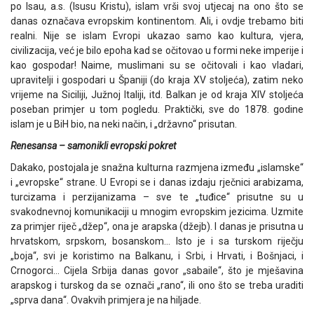
po Isau, a.s. (Isusu Kristu), islam vrši svoj utjecaj na ono što se
danas označava evropskim kontinentom. Ali, i ovdje trebamo biti
realni. Nije se islam Evropi ukazao samo kao kultura, vjera,
civilizacija, već je bilo epoha kad se očitovao u formi neke imperije i
kao gospodar! Naime, muslimani su se očitovali i kao vladari,
upravitelji i gospodari u Španiji (do kraja XV stoljeća), zatim neko
vrijeme na Siciliji, Južnoj Italiji, itd. Balkan je od kraja XIV stoljeća
poseban primjer u tom pogledu. Praktički, sve do 1878. godine
islam je u BiH bio, na neki način, i „državno“ prisutan.
Renesansa – samonikli evropski pokret
Dakako, postojala je snažna kulturna razmjena između „islamske“
i „evropske“ strane. U Evropi se i danas izdaju rječnici arabizama,
turcizama i perzijanizama – sve te „tuđice“ prisutne su u
svakodnevnoj komunikaciji u mnogim evropskim jezicima. Uzmite
za primjer riječ „džep“, ona je arapska (džejb). I danas je prisutna u
hrvatskom, srpskom, bosanskom… Isto je i sa turskom riječju
„boja“, svi je koristimo na Balkanu, i Srbi, i Hrvati, i Bošnjaci, i
Crnogorci… Cijela Srbija danas govor „sabaile“, što je mješavina
arapskog i turskog da se označi „rano“, ili ono što se treba uraditi
„sprva dana“. Ovakvih primjera je na hiljade.