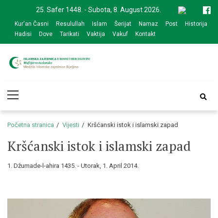
Skip
Skip
25. Safer 1448. - Subota, 8. August 2026.
to
to
Kur'an Časni
Resulullah
Islam
Šerijat
Namaz
Post
Historija
navigation
content
Hadisi
Dove
Tarikati
Vaktija
Vakuf
Kontakt
Medžlis Islamske
Službena web prezentacija
Primary
zajednice Bijeljina
Menu
Početna stranica
Vijesti
Kršćanski istok i islamski zapad
Kršćanski istok i islamski zapad
1. Džumade-l-ahira 1435. - Utorak, 1. April 2014.