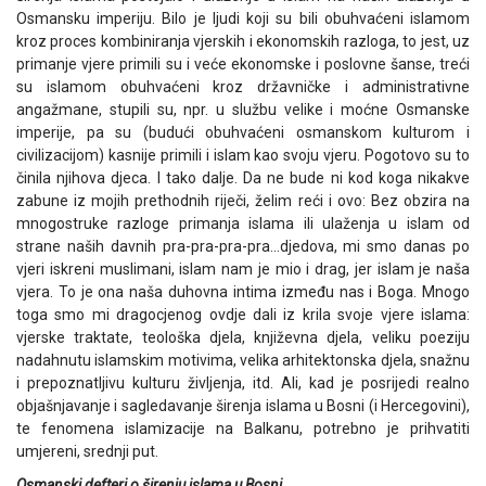
Osmansku imperiju. Bilo je ljudi koji su bili obuhvaćeni islamom
kroz proces kombiniranja vjerskih i ekonomskih razloga, to jest, uz
primanje vjere primili su i veće ekonomske i poslovne šanse, treći
su islamom obuhvaćeni kroz državničke i administrativne
angažmane, stupili su, npr. u službu velike i moćne Osmanske
imperije, pa su (budući obuhvaćeni osmanskom kulturom i
civilizacijom) kasnije primili i islam kao svoju vjeru. Pogotovo su to
činila njihova djeca. I tako dalje. Da ne bude ni kod koga nikakve
zabune iz mojih prethodnih riječi, želim reći i ovo: Bez obzira na
mnogostruke razloge primanja islama ili ulaženja u islam od
strane naših davnih pra-pra-pra-pra…djedova, mi smo danas po
vjeri iskreni muslimani, islam nam je mio i drag, jer islam je naša
vjera. To je ona naša duhovna intima između nas i Boga. Mnogo
toga smo mi dragocjenog ovdje dali iz krila svoje vjere islama:
vjerske traktate, teološka djela, književna djela, veliku poeziju
nadahnutu islamskim motivima, velika arhitektonska djela, snažnu
i prepoznatljivu kulturu življenja, itd. Ali, kad je posrijedi realno
objašnjavanje i sagledavanje širenja islama u Bosni (i Hercegovini),
te fenomena islamizacije na Balkanu, potrebno je prihvatiti
umjereni, srednji put.
Osmanski defteri o širenju islama u Bosni