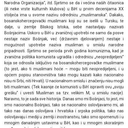
Narodna Organizacija“, itd. Sjetimo se da i većina naših čitaonica
(ili neke vrste kulturnih klubova) u BiH u prvim decenijama XX
stoljeća ima u svome nazivu odrednicu „muslimanska“. Dakako,
bosanskohercegovački muslimani koji su se iselili u Tursku, te
dalje, u zemlje Bliskog Istoka, sebe nastavljaju nazivati
Bošnjacima. Uskoro u BiH u zvaničnoj upotrebi ne samo da posve
nestaje naziv Bošnjak, već (državnim djelovanjem) nestaje i
mogućnost upotrebe naziva musliman u smislu narodne
pripadnosti. Sjetimo se perioda prvih godina komunizma, kad je
zvanična politika komunista ugradila i odrednicu „neopredijeljeni“
koja se odnosila isključivo na bosanskohercegovačke muslimane
(to jest, ako ti muslimani hoće – mogu biti neopredijeljeni, i u
općem popisu stanovništva tako mogu kazati kako nacionalno
nisu ni Srbi, niti Hrvati). U nacionalnom smislu i značenju nisu mogli
biti muslimani. (Tek kasnije će komunisti u BiH ispraviti ovu „svoju
grešku“ i uvesti Musliman sa tzv. velikim M, u smislu nacije).
Naravno, to je sada sve historija. Danas smo mi Bošnjaci, to jest, mi
smo nacionalno Bošnjaci, tako se nacionalno oslovljavamo mi, ali
tako nas danas oslovljava i hrvatska i srpska politika, tako nas
oslovljavaju i mediji u zemlji i inostranstvu, tako smo spomenuti i u
mnogim današnjim ustavima u BiH, kao i u mnogim skorašnjim