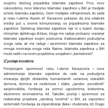
svojstvu običnog pripadnika Islamske zajednice. Prvo, novo
rukovodstvo, novo liderstvo Islamske zajednice u BiH je medijski
smirilo Islamsku zajednicu. Osim medijske odmjerenosti, do sada
je reisu l-ulema Husein ef. Kavazović pokazao da zna odabrati
srednji put u svome komuniciranju sa pripadnicima Islamske
zajednice. Djelokrug Islamske zajednice nije ni u kojem slučaju
istovjetan djelokrugu države, stoga me raduje postupno vraćanje
Islamske zajednice svojim poslovima, tradicionalnim područjima
svoga rada, ali me raduje i spremnost Islamske zajednice za
mnoga inoviranja svoga rada. Naime, Islamska zajednica u BiH
može raditi i na novim projektima, socijalnim i „karitativnim“.
IZ postaje inovativna
Primjećujem spremnost reisu l-uleme Kavazovića i nove
administracije Islamske zajednice da rade na područjima
otvaranja dječjih obdaništa, humanitarnih ustanova, staračkih
domova, domova za nezbrinute i slabe, „vjersko- porodičnih“
savjetovališta, fondacija za pomoć ugroženima, bolesnima,
ekstremno siromašnima, itd. Također, postoji i spremnost za
realiziranje projekata „vjerskog turizma“ u BiH, za uspostavu
sistemskih fondacija za stipendiranje đaka i studenata, itd. Drago