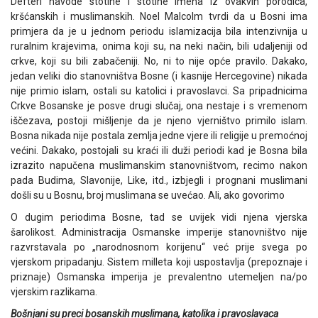
Defteri navode stotine i stotine imena iz ovakvih porodica,
kršćanskih i muslimanskih. Noel Malcolm tvrdi da u Bosni ima
primjera da je u jednom periodu islamizacija bila intenzivnija u
ruralnim krajevima, onima koji su, na neki način, bili udaljeniji od
crkve, koji su bili zabačeniji. No, ni to nije opće pravilo. Dakako,
jedan veliki dio stanovništva Bosne (i kasnije Hercegovine) nikada
nije primio islam, ostali su katolici i pravoslavci. Sa pripadnicima
Crkve Bosanske je posve drugi slučaj, ona nestaje i s vremenom
iščezava, postoji mišljenje da je njeno vjerništvo primilo islam.
Bosna nikada nije postala zemlja jedne vjere ili religije u premoćnoj
većini. Dakako, postojali su kraći ili duži periodi kad je Bosna bila
izrazito napučena muslimanskim stanovništvom, recimo nakon
pada Budima, Slavonije, Like, itd., izbjegli i prognani muslimani
došli su u Bosnu, broj muslimana se uvećao. Ali, ako govorimo
O dugim periodima Bosne, tad se uvijek vidi njena vjerska
šarolikost. Administracija Osmanske imperije stanovništvo nije
razvrstavala po „narodnosnom korijenu“ već prije svega po
vjerskom pripadanju. Sistem milleta koji uspostavlja (prepoznaje i
priznaje) Osmanska imperija je prevalentno utemeljen na/po
vjerskim razlikama.
Bošnjani su preci bosanskih muslimana, katolika i pravoslavaca