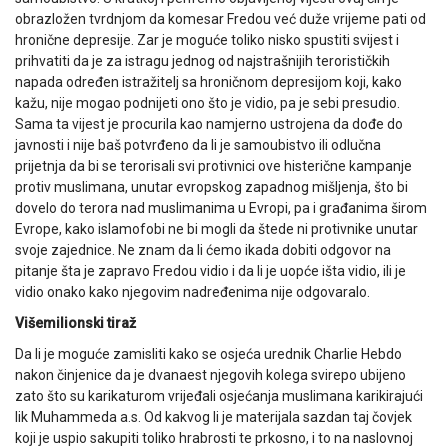
obrazložen tvrdnjom da komesar Fredou već duže vrijeme pati od
hronične depresije. Zar je moguće toliko nisko spustiti svijest i
prihvatiti da je za istragu jednog od najstrašnijih terorističkih
napada određen istražitelj sa hroničnom depresijom koji, kako
kažu, nije mogao podnijeti ono što je vidio, pa je sebi presudio.
Sama ta vijest je procurila kao namjerno ustrojena da dođe do
javnosti i nije baš potvrđeno da li je samoubistvo ili odlučna
prijetnja da bi se terorisali svi protivnici ove histerične kampanje
protiv muslimana, unutar evropskog zapadnog mišljenja, što bi
dovelo do terora nad muslimanima u Evropi, pa i građanima širom
Evrope, kako islamofobi ne bi mogli da štede ni protivnike unutar
svoje zajednice. Ne znam da li ćemo ikada dobiti odgovor na
pitanje šta je zapravo Fredou vidio i da li je uopće išta vidio, ili je
vidio onako kako njegovim nadređenima nije odgovaralo.
Višemilionski tiraž
Da li je moguće zamisliti kako se osjeća urednik Charlie Hebdo
nakon činjenice da je dvanaest njegovih kolega svirepo ubijeno
zato što su karikaturom vrijeđali osjećanja muslimana karikirajući
lik Muhammeda a.s. Od kakvog li je materijala sazdan taj čovjek
koji je uspio sakupiti toliko hrabrosti te prkosno, i to na naslovnoj