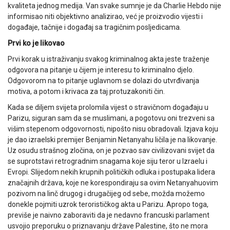
kvaliteta jednog medija. Van svake sumnje je da Charlie Hebdo nije
informisao niti objektivno analizirao, već je proizvodio vijesti i
događaje, tačnije i događaj sa tragičnim posljedicama.
Prvi ko je likovao
Prvi korak u istraživanju svakog kriminalnog akta jeste traženje
odgovora na pitanje u čijem je interesu to kriminalno djelo.
Odgovorom na to pitanje uglavnom se dolazi do utvrđivanja
motiva, a potom i krivaca za taj protuzakoniti čin.
Kada se diljem svijeta prolomila vijest o stravičnom događaju u
Parizu, siguran sam da se muslimani, a pogotovu oni trezveni sa
višim stepenom odgovornosti, nipošto nisu obradovali. Izjava koju
je dao izraelski premijer Benjamin Netanyahu ličila je na likovanje.
Uz osudu strašnog zločina, on je pozvao sav civilizovani svijet da
se suprotstavi retrogradnim snagama koje siju teror u Izraelu i
Evropi. Slijedom nekih krupnih političkih odluka i postupaka lidera
značajnih država, koje ne korespondiraju sa ovim Netanyahuovim
pozivom na linč drugog i drugačijeg od sebe, možda možemo
donekle pojmiti uzrok terorističkog akta u Parizu. Apropo toga,
previše je naivno zaboraviti da je nedavno francuski parlament
usvojio preporuku o priznavanju države Palestine, što ne mora