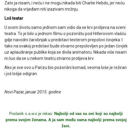
Zato ja nisam, i neću i ne mogu nikada biti Charlie Hebdo, jer neću
nikoga da vrijeđam niti izazivam mržnju.
Loš teatar
U svom životu samo jednom sam vidio da se krv prolijeva na sceni
teatra. To je bilo u jednom filmu o pozorištu pod Hitlerovom vlašću
gdje navodni čarobnjak u predstavi testerom prepolovi čovjeka. I
tako na svakoj predstavi bude stvarno prepolovljen po jedan čovjek
uz aplaudiranje publike koja se divila animatoru. Nikada više nisam
ni čuo da se u nekom teatru stvarno prolijeva krv.
Ako je sve ovo u Parizu bio pozorišni komad, veoma loše je režiran
i još lošije odigran.
Novi Pazar, januar 2015. godine
Poslanik s.a.w.s je rekao:
Najbolji od vas su oni koji su najbolji
prema svojim ženama. A ja sam među vama najbolji prema svojoj
ženi.