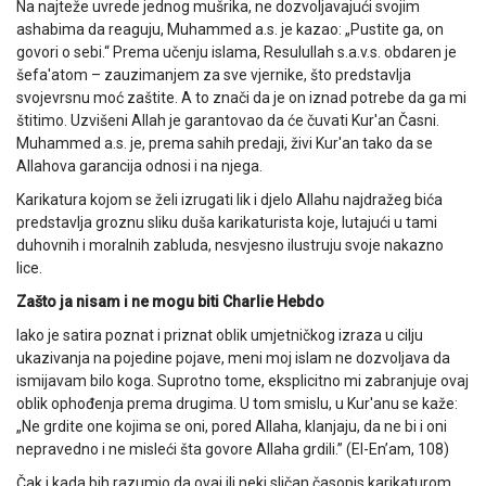
Na najteže uvrede jednog mušrika, ne dozvoljavajući svojim
ashabima da reaguju, Muhammed a.s. je kazao: „Pustite ga, on
govori o sebi.“ Prema učenju islama, Resulullah s.a.v.s. obdaren je
šefa'atom – zauzimanjem za sve vjernike, što predstavlja
svojevrsnu moć zaštite. A to znači da je on iznad potrebe da ga mi
štitimo. Uzvišeni Allah je garantovao da će čuvati Kur'an Časni.
Muhammed a.s. je, prema sahih predaji, živi Kur'an tako da se
Allahova garancija odnosi i na njega.
Karikatura kojom se želi izrugati lik i djelo Allahu najdražeg bića
predstavlja groznu sliku duša karikaturista koje, lutajući u tami
duhovnih i moralnih zabluda, nesvjesno ilustruju svoje nakazno
lice.
Zašto ja nisam i ne mogu biti Charlie Hebdo
Iako je satira poznat i priznat oblik umjetničkog izraza u cilju
ukazivanja na pojedine pojave, meni moj islam ne dozvoljava da
ismijavam bilo koga. Suprotno tome, eksplicitno mi zabranjuje ovaj
oblik ophođenja prema drugima. U tom smislu, u Kur'anu se kaže:
„Ne grdite one kojima se oni, pored Allaha, klanjaju, da ne bi i oni
nepravedno i ne misleći šta govore Allaha grdili.” (El-En’am, 108)
Čak i kada bih razumio da ovaj ili neki sličan časopis karikaturom