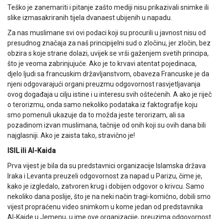
Teško je zanemariti i pitanje zašto mediji nisu prikazivali snimke ili
slike izmasakriranih tijela dvanaest ubijenih u napadu.
Za nas muslimane svi ovi podaci koji su procurili u javnost nisu od
presudnog značaja za naš principijelni sud o zločinu, jer zločin, bez
obzira s koje strane dolazi, uvijek se vrši gaženjem svetih principa,
što je veoma zabrinjujuće. Ako je to krvavi atentat pojedinaca,
djelo ljudi sa francuskim državljanstvom, obaveza Francuske je da
njeni odgovarajući organi preuzmu odgovornost rasvjetljavanja
ovog događaja u cilju istine i u interesu svih oštećenih. A ako je riječ
o terorizmu, onda samo nekoliko podataka iz faktografije koju
smo pomenuli ukazuje da to možda jeste terorizam, ali sa
pozadinom izvan muslimana, tačnije od onih koji su ovih dana bili
najglasniji. Ako je zaista tako, stravično je!
ISIL ili Al-Kaida
Prva vijest je bila da su predstavnici organizacije Islamska država
Iraka i Levanta preuzeli odgovornost za napad u Parizu, čime je,
kako je izgledalo, zatvoren krug i dobijen odgovor o krivcu. Samo
nekoliko dana poslije, što je na neki način tragi-komično, dobili smo
vijest propraćenu video snimkom u kome jedan od predstavnika
Al-Kaide u Jemenu, u ime ove organizacije, preuzima odgovornost