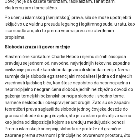
Dovoljno je da kažete terorizam, radikalizam, fanatizam,
ekstremizam i tome slično.
Po učenju islamskog (šerijatskog) prava, sila se može upotrijebiti
isključivo uz validnu presudu legalnog i legitimnog suda, u ratu, kao
i samoodbrani, ali i to prema veoma precizno utvrđenim
propisima.
Sloboda izraza ili govor mržnje
Blasfemične karikature Charlie Hebdo i njemu sličnih časopisa
pravdaju se jednom od, navodno, najvrjednijih tekovina zapadne
civilizacije poznate kao sloboda govora ili sloboda medija. Nema
sumnje da je sloboda egzistencijalni modalitet i jedna od najvećih
vrijednosti ljudskog bića, kao što je nepobitno da neprincipijelna i
neprincipijelno neograničena sloboda jednih neizbježno dovodi do
gaženja temeljitih božanskih principa slobode i, shodno tome,
nameće neslobodu i obespravljenost drugih. Zato su se zapadni
teoretičari prava saglasili da sloboda jednog čovjeka doseže do
granica slobode drugog čovjeka, što je za islam prihvatljivo samo
kao jedna od dispozicija kojom se uređuju međuljudski odnosi.
Prema islamskoj koncepciji, sloboda se proteže od granične
zabrane prema stvarnom i principijelno otvorenom prostoru, što