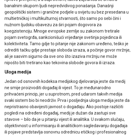
banalnim skupom ljudi nepredvidivog ponašanja. Današnji
geopolitički sistem i granične podjele u svijetu su bez presedana u
multietničkoj i multikulturnoj stvarnosti, što samo po sebi čini i
nužnom ljudsku obavezu za širi pojam dogovora za
koegzistenciju. Mnoge evropske zemlje su zakonom tretirale
pojam svetogrđa, sankcionišući vrijeđanje svetinja pojedinca ili
kolektiviteta. Tamo gdje to pitanje nije zakonom uređeno, teško je
odrediti tačku gdje prestaje sloboda izraza, a počinje govor mržnje,
ali je sasvim sigurno da sve ono što izaziva mržnju ne može
nipošto biti tretirano kao tekovina slobode govora ili izraza.
Uloga medija
Jedan od osnovnih kodeksa medijskog djelovanja jeste da medij
ne smije proizvoditi događaj ili vijest. To je međunarodno
prihvaćeni princip, jer u suprotnom, pred udarom takvih medija
svaki sistem bio bi neodrživ. Prva i posljednja uloga medija jeste da
nepristrasno obavijesti javnost o događaju. Ako postoje različiti
pogledi na određeni događaj, medij je dužan da zastupi sve
stavove – bilo da je u pitanju vijest ili analitika. U svakom slučaju,
objektivnost u informisanju ili analitičkom sagledavanju događaja
ili pojave predstavlja osnovnu odrednicu etičkog i profesionalnog