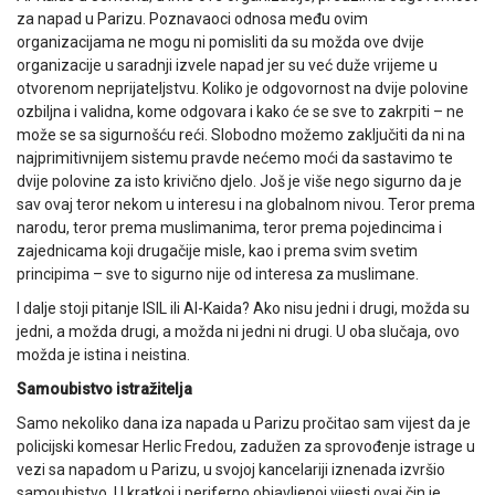
za napad u Parizu. Poznavaoci odnosa među ovim
organizacijama ne mogu ni pomisliti da su možda ove dvije
organizacije u saradnji izvele napad jer su već duže vrijeme u
otvorenom neprijateljstvu. Koliko je odgovornost na dvije polovine
ozbiljna i validna, kome odgovara i kako će se sve to zakrpiti – ne
može se sa sigurnošću reći. Slobodno možemo zaključiti da ni na
najprimitivnijem sistemu pravde nećemo moći da sastavimo te
dvije polovine za isto krivično djelo. Još je više nego sigurno da je
sav ovaj teror nekom u interesu i na globalnom nivou. Teror prema
narodu, teror prema muslimanima, teror prema pojedincima i
zajednicama koji drugačije misle, kao i prema svim svetim
principima – sve to sigurno nije od interesa za muslimane.
I dalje stoji pitanje ISIL ili Al-Kaida? Ako nisu jedni i drugi, možda su
jedni, a možda drugi, a možda ni jedni ni drugi. U oba slučaja, ovo
možda je istina i neistina.
Samoubistvo istražitelja
Samo nekoliko dana iza napada u Parizu pročitao sam vijest da je
policijski komesar Herlic Fredou, zadužen za sprovođenje istrage u
vezi sa napadom u Parizu, u svojoj kancelariji iznenada izvršio
samoubistvo. U kratkoj i periferno objavljenoj vijesti ovaj čin je