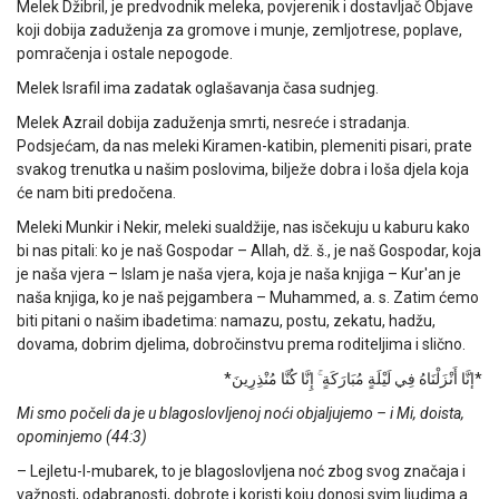
Melek Džibril, je predvodnik meleka, povjerenik i dostavljač Objave
koji dobija zaduženja za gromove i munje, zemljotrese, poplave,
pomračenja i ostale nepogode.
Melek Israfil ima zadatak oglašavanja časa sudnjeg.
Melek Azrail dobija zaduženja smrti, nesreće i stradanja.
Podsjećam, da nas meleki Kiramen-katibin, plemeniti pisari, prate
svakog trenutka u našim poslovima, bilježe dobra i loša djela koja
će nam biti predočena.
Meleki Munkir i Nekir, meleki sualdžije, nas isčekuju u kaburu kako
bi nas pitali: ko je naš Gospodar – Allah, dž. š., je naš Gospodar, koja
je naša vjera – Islam je naša vjera, koja je naša knjiga – Kur'an je
naša knjiga, ko je naš pejgambera – Muhammed, a. s. Zatim ćemo
biti pitani o našim ibadetima: namazu, postu, zekatu, hadžu,
dovama, dobrim djelima, dobročinstvu prema roditeljima i slično.
*إنَّا أَنْزَلْنَاهُ فِي لَيْلَةٍ مُبَارَكَةٍ ۚ إِنَّا كُنَّا مُنْذِرِينَ*
Mi smo počeli da je u blagoslovljenoj noći objaljujemo – i Mi, doista,
opominjemo (44:3)
– Lejletu-l-mubarek, to je blagoslovljena noć zbog svog značaja i
važnosti, odabranosti, dobrote i koristi koju donosi svim ljudima a