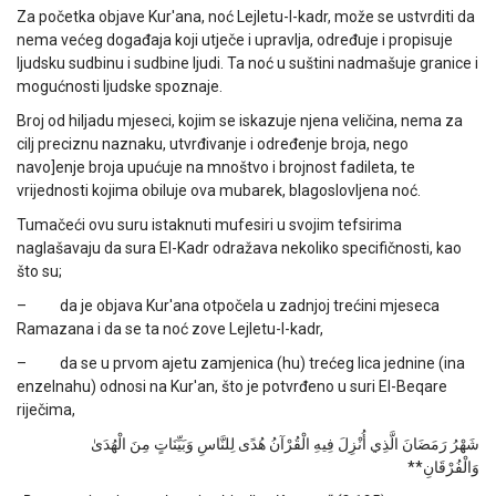
Za početka objave Kur'ana, noć Lejletu-l-kadr, može se ustvrditi da
nema većeg događaja koji utječe i upravlja, određuje i propisuje
ljudsku sudbinu i sudbine ljudi. Ta noć u suštini nadmašuje granice i
mogućnosti ljudske spoznaje.
Broj od hiljadu mjeseci, kojim se iskazuje njena veličina, nema za
cilj preciznu naznaku, utvrđivanje i određenje broja, nego
navo]enje broja upućuje na mnoštvo i brojnost fadileta, te
vrijednosti kojima obiluje ova mubarek, blagoslovljena noć.
Tumačeći ovu suru istaknuti mufesiri u svojim tefsirima
naglašavaju da sura El-Kadr odražava nekoliko specifičnosti, kao
što su;
– da je objava Kur'ana otpočela u zadnjoj trećini mjeseca
Ramazana i da se ta noć zove Lejletu-l-kadr,
– da se u prvom ajetu zamjenica (hu) trećeg lica jednine (ina
enzelnahu) odnosi na Kur'an, što je potvrđeno u suri El-Beqare
riječima,
شَهْرُ رَمَضَانَ الَّذِي أُنْزِلَ فِيهِ الْقُرْآنُ هُدًى لِلنَّاسِ وَبَيِّنَاتٍ مِنَ الْهُدَىٰ
وَالْفُرْقَانِ**