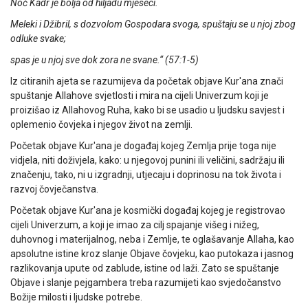
Noć Kadr je bolja od hiljadu mjeseci.
Meleki i Džibril, s dozvolom Gospodara svoga, spuštaju se u njoj zbog
odluke svake;
spas je u njoj sve dok zora ne svane.“ (57:1-5)
Iz citiranih ajeta se razumijeva da početak objave Kur'ana znači
spuštanje Allahove svjetlosti i mira na cijeli Univerzum koji je
proizišao iz Allahovog Ruha, kako bi se usadio u ljudsku savjest i
oplemenio čovjeka i njegov život na zemlji.
Početak objave Kur'ana je događaj kojeg Zemlja prije toga nije
vidjela, niti doživjela, kako: u njegovoj punini ili veličini, sadržaju ili
značenju, tako, ni u izgradnji, utjecaju i doprinosu na tok života i
razvoj čovječanstva.
Početak objave Kur'ana je kosmički događaj kojeg je registrovao
cijeli Univerzum, a koji je imao za cilj spajanje višeg i nižeg,
duhovnog i materijalnog, neba i Zemlje, te oglašavanje Allaha, kao
apsolutne istine kroz slanje Objave čovjeku, kao putokaza i jasnog
razlikovanja upute od zablude, istine od laži. Zato se spuštanje
Objave i slanje pejgambera treba razumijeti kao svjedočanstvo
Božije milosti i ljudske potrebe.