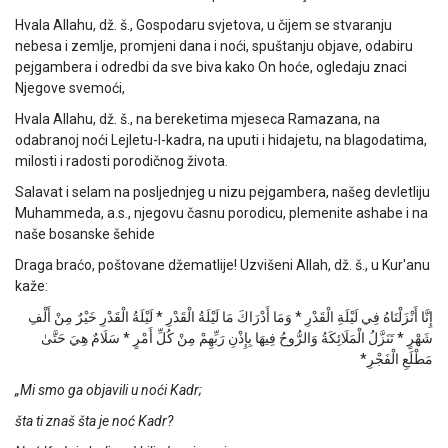
Hvala Allahu, dž. š., Gospodaru svjetova, u čijem se stvaranju
nebesa i zemlje, promjeni dana i noći, spuštanju objave, odabiru
pejgambera i odredbi da sve biva kako On hoće, ogledaju znaci
Njegove svemoći,
Hvala Allahu, dž. š., na bereketima mjeseca Ramazana, na
odabranoj noći Lejletu-l-kadra, na uputi i hidajetu, na blagodatima,
milosti i radosti porodičnog života.
Salavat i selam na posljednjeg u nizu pejgambera, našeg devletliju
Muhammeda, a.s., njegovu časnu porodicu, plemenite ashabe i na
naše bosanske šehide
Draga braćo, poštovane džematlije! Uzvišeni Allah, dž. š., u Kur'anu
kaže:
إِنَّا أَنْزَلْنَاهُ فِي لَيْلَةِ الْقَدْرِ * وَمَا أَدْرَاكَ مَا لَيْلَةُ الْقَدْرِ * لَيْلَةُ الْقَدْرِ خَيْرٌ مِنْ أَلْفِ
شَهْرٍ * تَنَزَّلُ الْمَلَائِكَةُ وَالرُّوحُ فِيهَا بِإِذْنِ رَبِّهِمْ مِنْ كُلِّ أَمْرٍ * سَلَامٌ هِيَ حَتَّىٰ
مَطْلَعِ الْفَجْرِ*
„Mi smo ga objavili u noći Kadr;
šta ti znaš šta je noć Kadr?