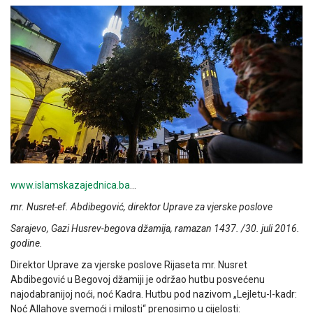
www.islamskazajednica.ba
…
mr. Nusret-ef. Abdibegović,
direktor Uprave za vjerske poslove
Sarajevo, Gazi Husrev-begova džamija, ramazan 1437. /30. juli 2016.
godine.
Direktor Uprave za vjerske poslove Rijaseta mr. Nusret
Abdibegović u Begovoj džamiji je održao hutbu posvećenu
najodabranijoj noći, noć Kadra. Hutbu pod nazivom „Lejletu-l-kadr:
Noć Allahove svemoći i milosti“ prenosimo u cijelosti: