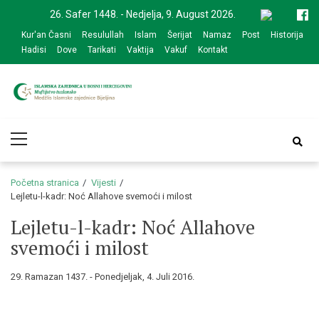
Skip
Skip
26. Safer 1448. - Nedjelja, 9. August 2026.
to
to
Kur'an Časni
Resulullah
Islam
Šerijat
Namaz
Post
Historija
navigation
content
Hadisi
Dove
Tarikati
Vaktija
Vakuf
Kontakt
Medžlis Islamske
Službena web prezentacija
Primary
zajednice Bijeljina
Menu
Početna stranica
Vijesti
Lejletu-l-kadr: Noć Allahove svemoći i milost
Lejletu-l-kadr: Noć Allahove
svemoći i milost
29. Ramazan 1437. - Ponedjeljak, 4. Juli 2016.