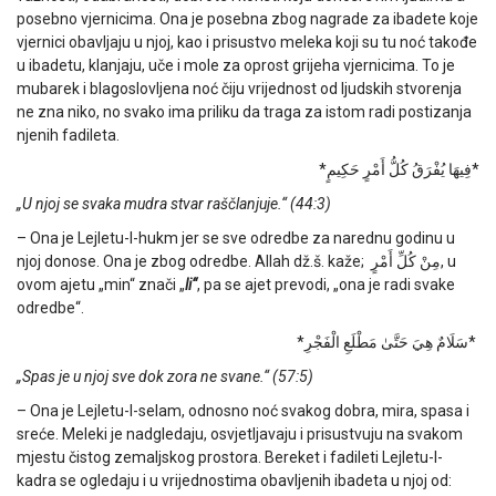
posebno vjernicima. Ona je posebna zbog nagrade za ibadete koje
vjernici obavljaju u njoj, kao i prisustvo meleka koji su tu noć takođe
u ibadetu, klanjaju, uče i mole za oprost grijeha vjernicima. To je
mubarek i blagoslovljena noć čiju vrijednost od ljudskih stvorenja
ne zna niko, no svako ima priliku da traga za istom radi postizanja
njenih fadileta.
*فِيهَا يُفْرَقُ كُلُّ أَمْرٍ حَكِيمٍ*
„U njoj se svaka mudra stvar raščlanjuje.“ (44:3)
– Ona je Lejletu-l-hukm jer se sve odredbe za narednu godinu u
njoj donose. Ona je zbog odredbe. Allah dž.š. kaže;
مِنْ كُلِّ أَمْرٍ
, u
ovom ajetu „min“ znači „
li“
, pa se ajet prevodi, „ona je radi svake
odredbe“.
*
سَلَامٌ هِيَ حَتَّىٰ مَطْلَعِ الْفَجْرِ
*
„Spas je u njoj sve dok zora ne svane.“ (57:5)
– Ona je Lejletu-l-selam, odnosno noć svakog dobra, mira, spasa i
sreće. Meleki je nadgledaju, osvjetljavaju i prisustvuju na svakom
mjestu čistog zemaljskog prostora. Bereket i fadileti Lejletu-l-
kadra se ogledaju i u vrijednostima obavljenih ibadeta u njoj od: