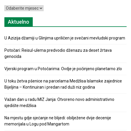
Arhiva
Aktuelno
U Azizija džamiji u Glinjima upriličen je svečani mevludski program
Potočari: Reisul-ulema predvodio dženazu za deset žrtava
genocida
Vjerski program u Potočarima: Ovdje je počinjeno planetarno zlo
U toku žetva pšenice na parcelama Medžlisa Islamske zajednice
Bijeljina – Kontinuiran i predan rad duži niz godina
Važan dan u radu MIZ Janja: Otvoreno novo administrativno
sjedište medžlisa
Na mjestu gdje sjećanje ne blijedi: obilježene dvije decenije
memorijala u Logu pod Mangartom