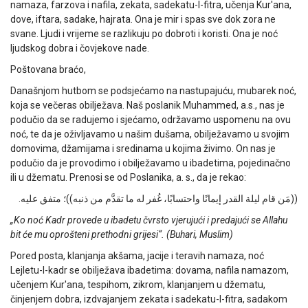
namaza, farzova i nafila, zekata, sadekatu-l-fitra, učenja Kur'ana,
dove, iftara, sadake, hajrata. Ona je mir i spas sve dok zora ne
svane. Ljudi i vrijeme se razlikuju po dobroti i koristi. Ona je noć
ljudskog dobra i čovjekove nade.
Poštovana braćo,
Današnjom hutbom se podsjećamo na nastupajuću, mubarek noć,
koja se večeras obilježava. Naš poslanik Muhammed, a.s., nas je
podučio da se radujemo i sjećamo, održavamo uspomenu na ovu
noć, te da je oživljavamo u našim dušama, obilježavamo u svojim
domovima, džamijama i sredinama u kojima živimo. On nas je
podučio da je provodimo i obilježavamo u ibadetima, pojedinačno
ili u džematu. Prenosi se od Poslanika, a. s., da je rekao:
.
((مَن قام ليلة القدر إيمانًا واحتسابًا، غُفر له ما تقدَّم من ذنبه))؛ متفق عليه
„Ko noć Kadr provede u ibadetu čvrsto vjerujući i predajući se Allahu
bit će mu oprošteni prethodni grijesi“. (Buhari, Muslim)
Pored posta, klanjanja akšama, jacije i teravih namaza, noć
Lejletu-l-kadr se obilježava ibadetima: dovama, nafila namazom,
učenjem Kur'ana, tespihom, zikrom, klanjanjem u džematu,
činjenjem dobra, izdvajanjem zekata i sadekatu-l-fitra, sadakom