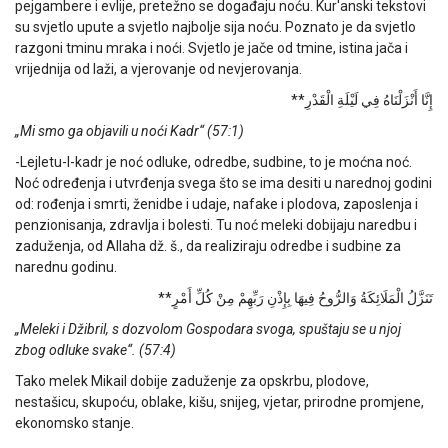
pejgambere i evlije, pretežno se događaju noću. Kur'anski tekstovi
su svjetlo upute a svjetlo najbolje sija noću. Poznato je da svjetlo
razgoni tminu mraka i noći. Svjetlo je jače od tmine, istina jača i
vrijednija od laži, a vjerovanje od nevjerovanja.
إِنَّا أَنْزَلْنَاهُ فِي لَيْلَةِ الْقَدْرِ**
„Mi smo ga objavili u noći Kadr“
(57:1)
-Lejletu-l-kadr je noć odluke, odredbe, sudbine, to je moćna noć.
Noć određenja i utvrđenja svega što se ima desiti u narednoj godini
od: rođenja i smrti, ženidbe i udaje, nafake i plodova, zaposlenja i
penzionisanja, zdravlja i bolesti. Tu noć meleki dobijaju naredbu i
zaduženja, od Allaha dž. š., da realiziraju odredbe i sudbine za
narednu godinu.
تَنَزَّلُ الْمَلَائِكَةُ وَالرُّوحُ فِيهَا بِإِذْنِ رَبِّهِمْ مِنْ كُلِّ أَمْرٍ**
„Meleki i Džibril, s dozvolom Gospodara svoga, spuštaju se u njoj
zbog odluke svake“.
(57:4)
Tako melek Mikail dobije zaduženje za opskrbu, plodove,
nestašicu, skupoću, oblake, kišu, snijeg, vjetar, prirodne promjene,
ekonomsko stanje.