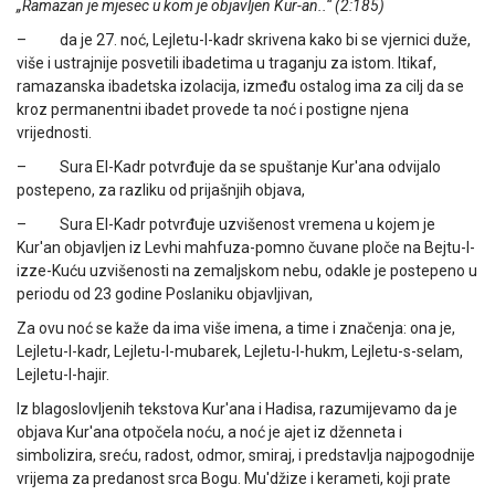
„Ramazan je mjesec u kom je objavljen Kur-an..“ (2:185)
– da je 27. noć, Lejletu-l-kadr skrivena kako bi se vjernici duže,
više i ustrajnije posvetili ibadetima u traganju za istom. Itikaf,
ramazanska ibadetska izolacija, između ostalog ima za cilj da se
kroz permanentni ibadet provede ta noć i postigne njena
vrijednosti.
– Sura El-Kadr potvrđuje da se spuštanje Kur'ana odvijalo
postepeno, za razliku od prijašnjih objava,
– Sura El-Kadr potvrđuje uzvišenost vremena u kojem je
Kur'an objavljen iz Levhi mahfuza-pomno čuvane ploče na Bejtu-l-
izze-Kuću uzvišenosti na zemaljskom nebu, odakle je postepeno u
periodu od 23 godine Poslaniku objavljivan,
Za ovu noć se kaže da ima više imena, a time i značenja: ona je,
Lejletu-l-kadr, Lejletu-l-mubarek, Lejletu-l-hukm, Lejletu-s-selam,
Lejletu-l-hajir.
Iz blagoslovljenih tekstova Kur'ana i Hadisa, razumijevamo da je
objava Kur'ana otpočela noću, a noć je ajet iz dženneta i
simbolizira, sreću, radost, odmor, smiraj, i predstavlja najpogodnije
vrijema za predanost srca Bogu. Mu'džize i kerameti, koji prate