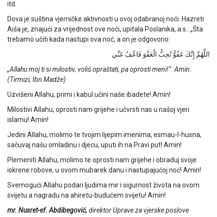
itd.
Dova je suština vjerničke aktivnosti u ovoj odabranoj noći. Hazreti
Aiša je, znajući za vrijednost ove noći, upitala Poslanika, a.s.: „Šta
trebamo učiti kada nastupi ova noć, a on je odgovorio:
اللَّهُمَّ إِنَّكَ عَفُوٌّ تُحِبُّ الْعَفْوَ فَاعْفُ عَنِّي
„Allahu moj ti si milostiv, voliš opraštati, pa oprosti meni!“. Amin.
(Tirmizi, Ibn Madže)
Uzvišeni Allahu, primi i kabul učini naše ibadete! Amin!
Milostivi Allahu, oprosti nam grijehe i učvrsti nas u našoj vjeri
islamu! Amin!
Jedini Allahu, molimo te tvojim lijepim imenima, esmau-l-husna,
sačuvaj našu omladinu i djecu, uputi ih na Pravi put! Amin!
Plemeniti Allahu, molimo te oprosti nam grijehe i obraduj svoje
iskrene robove, u ovom mubarek danu i nastupajućoj noć! Amin!
Svemogući Allahu podari ljudima mir i sigurnost života na ovom
svijetu a nagradu na ahiretu-budućem svijetu! Amin!
mr. Nusret-ef. Abdibegović,
direktor Uprave za vjerske poslove