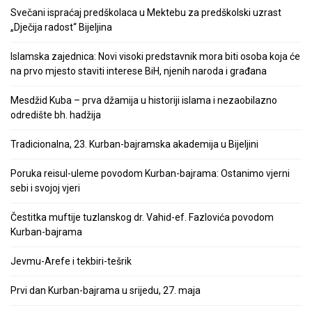
Svečani ispraćaj predškolaca u Mektebu za predškolski uzrast
„Dječija radost“ Bijeljina
Islamska zajednica: Novi visoki predstavnik mora biti osoba koja će
na prvo mjesto staviti interese BiH, njenih naroda i građana
Mesdžid Kuba – prva džamija u historiji islama i nezaobilazno
odredište bh. hadžija
Tradicionalna, 23. Kurban-bajramska akademija u Bijeljini
Poruka reisul-uleme povodom Kurban-bajrama: Ostanimo vjerni
sebi i svojoj vjeri
Čestitka muftije tuzlanskog dr. Vahid-ef. Fazlovića povodom
Kurban-bajrama
Jevmu-Arefe i tekbiri-tešrik
Prvi dan Kurban-bajrama u srijedu, 27. maja