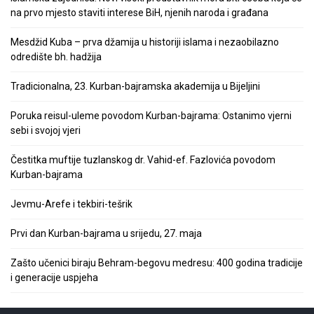
na prvo mjesto staviti interese BiH, njenih naroda i građana
Mesdžid Kuba – prva džamija u historiji islama i nezaobilazno
odredište bh. hadžija
Tradicionalna, 23. Kurban-bajramska akademija u Bijeljini
Poruka reisul-uleme povodom Kurban-bajrama: Ostanimo vjerni
sebi i svojoj vjeri
Čestitka muftije tuzlanskog dr. Vahid-ef. Fazlovića povodom
Kurban-bajrama
Jevmu-Arefe i tekbiri-tešrik
Prvi dan Kurban-bajrama u srijedu, 27. maja
Zašto učenici biraju Behram-begovu medresu: 400 godina tradicije
i generacije uspjeha