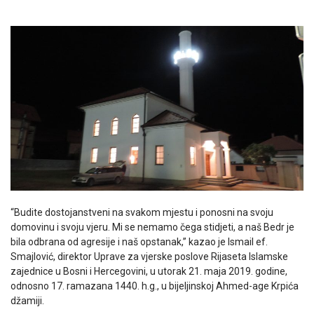
“Budite dostojanstveni na svakom mjestu i ponosni na svoju
domovinu i svoju vjeru. Mi se nemamo čega stidjeti, a naš Bedr je
bila odbrana od agresije i naš opstanak,” kazao je Ismail ef.
Smajlović, direktor Uprave za vjerske poslove Rijaseta Islamske
zajednice u Bosni i Hercegovini, u utorak 21. maja 2019. godine,
odnosno 17. ramazana 1440. h.g., u bijeljinskoj Ahmed-age Krpića
džamiji.