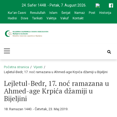
Skip
Skip
24. Safer 1448. - Petak, 7. August 2026.
to
to
Kur'an Časni
Resulullah
Islam
Šerijat
Namaz
Post
Historija
navigation
content
Hadisi
Dove
Tarikati
Vaktija
Vakuf
Kontakt
Medžlis Islamske
Službena web prezentacija
Primary
zajednice Bijeljina
Menu
Početna stranica
Vijesti
Lejletul-Bedr, 17. noć ramazana u Ahmed-age Krpića džamiji u Bijeljini
Lejletul-Bedr, 17. noć ramazana u
Ahmed-age Krpića džamiji u
Bijeljini
18. Ramazan 1440. - Četvrtak, 23. Maj 2019.