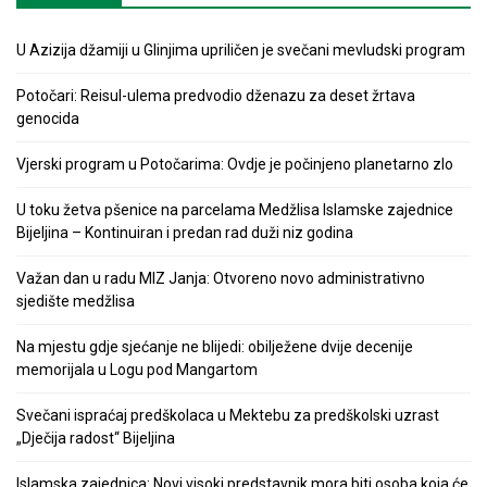
U Azizija džamiji u Glinjima upriličen je svečani mevludski program
Potočari: Reisul-ulema predvodio dženazu za deset žrtava
genocida
Vjerski program u Potočarima: Ovdje je počinjeno planetarno zlo
U toku žetva pšenice na parcelama Medžlisa Islamske zajednice
Bijeljina – Kontinuiran i predan rad duži niz godina
Važan dan u radu MIZ Janja: Otvoreno novo administrativno
sjedište medžlisa
Na mjestu gdje sjećanje ne blijedi: obilježene dvije decenije
memorijala u Logu pod Mangartom
Svečani ispraćaj predškolaca u Mektebu za predškolski uzrast
„Dječija radost“ Bijeljina
Islamska zajednica: Novi visoki predstavnik mora biti osoba koja će