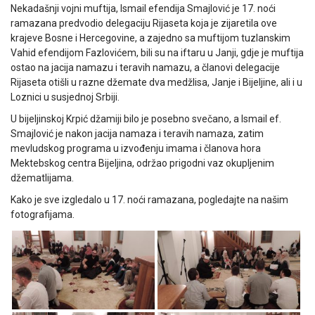
Nekadašnji vojni muftija, Ismail efendija Smajlović je 17. noći
ramazana predvodio delegaciju Rijaseta koja je zijaretila ove
krajeve Bosne i Hercegovine, a zajedno sa muftijom tuzlanskim
Vahid efendijom Fazlovićem, bili su na iftaru u Janji, gdje je muftija
ostao na jacija namazu i teravih namazu, a članovi delegacije
Rijaseta otišli u razne džemate dva medžlisa, Janje i Bijeljine, ali i u
Loznici u susjednoj Srbiji.
U bijeljinskoj Krpić džamiji bilo je posebno svečano, a Ismail ef.
Smajlović je nakon jacija namaza i teravih namaza, zatim
mevludskog programa u izvođenju imama i članova hora
Mektebskog centra Bijeljina, održao prigodni vaz okupljenim
džematlijama.
Kako je sve izgledalo u 17. noći ramazana, pogledajte na našim
fotografijama.