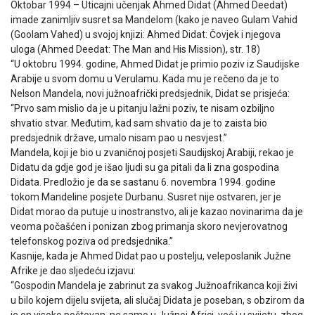
Oktobar 1994 – Uticajni učenjak Ahmed Didat (Ahmed Deedat)
imade zanimljiv susret sa Mandelom (kako je naveo Gulam Vahid
(Goolam Vahed) u svojoj knjizi: Ahmed Didat: Čovjek i njegova
uloga (Ahmed Deedat: The Man and His Mission), str. 18)
“U oktobru 1994. godine, Ahmed Didat je primio poziv iz Saudijske
Arabije u svom domu u Verulamu. Kada mu je rečeno da je to
Nelson Mandela, novi južnoafrički predsjednik, Didat se prisjeća:
“Prvo sam mislio da je u pitanju lažni poziv, te nisam ozbiljno
shvatio stvar. Međutim, kad sam shvatio da je to zaista bio
predsjednik države, umalo nisam pao u nesvjest.”
Mandela, koji je bio u zvaničnoj posjeti Saudijskoj Arabiji, rekao je
Didatu da gdje god je išao ljudi su ga pitali da li zna gospodina
Didata. Predložio je da se sastanu 6. novembra 1994. godine
tokom Mandeline posjete Durbanu. Susret nije ostvaren, jer je
Didat morao da putuje u inostranstvo, ali je kazao novinarima da je
veoma počašćen i ponizan zbog primanja skoro nevjerovatnog
telefonskog poziva od predsjednika.”
Kasnije, kada je Ahmed Didat pao u postelju, veleposlanik Južne
Afrike je dao sljedeću izjavu:
“Gospodin Mandela je zabrinut za svakog Južnoafrikanca koji živi
u bilo kojem dijelu svijeta, ali slučaj Didata je poseban, s obzirom da