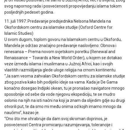
je on visoko poštovan, ne samo u Južnoj Africi, već i u svijetu, zbog
svog napornog rada i posvećenosti propovijedanju islama tokom
posljednjih pedeset godina.
11. juli 1997: Predavanje predsjednika Nelsona Mandela na
Oksfordskom centru za islamske studije (Oxford Centre for
Islamic Studies)
U svom dugom, toplom govoru na Islamskom centru u Oksfordu,
Mandela je održao značajno predavanje naslovljeno: Obnova i
renesansa – Prema novom svjetskom poretku (Renewal and
Renaissance – Towards a New World Order), u kojem se dotakao
veze između islama i muslimana u Južnoj Africi, kao i svojih
vlastitih razmišljanja glede uloge religija na crnom kontinentu.
“Ja sam veoma zahvalan Oksfordskom centru za islamske studije
zbog poziva kako bih podijelio ideje sa vama. Kada je De Gama
konačno dosegao Indijski okean, tu je pronašao navigatore mnogo
sposobnije od sebe da vode njegovu ekspediciju, te se mudro
oslonio na njih na isti načni na koji ja znam da slijedim gdje su drugi
otvorili put, te da smo mi među onima od kojih imamo mnogo da
naučimo”, kazao je.
“Ono što me ohrabruje da dam svoj skroman doprinos, je
posvećenost Centra promicanju razumijevanja, tolerancije i