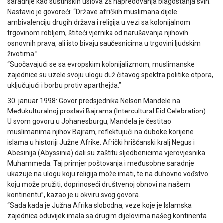
saradnje kao suštinskih uslova za napredovanja blagostanja svih.”
Nastavio je govoreći: “Države afričkih muslimana dijele
ambivalenciju drugih država i religija u vezi sa kolonijalnom
trgovinom robljem, štiteći vjernika od narušavanja njihovih
osnovnih prava, ali isto bivaju saučesnicima u trgovini ljudskim
životima.”
“Suočavajući se sa evropskim kolonijalizmom, muslimanske
zajednice su uzele svoju ulogu duž čitavog spektra politike otpora,
uključujući i borbu protiv aparthejda.”
30. januar 1998: Govor predsjednika Nelson Mandele na
Međukulturalnoj proslavi Bajrama (Intercultural Eid Celebration)
U svom govoru u Johanesburgu, Mandela je čestitao
muslimanima njihov Bajram, reflektujući na duboke korijene
islama u historiji Južne Afrike. Afrički hrišćanski kralj Negus i
Abesinija (Abyssinia) dali su zaštitu sljedbenicima vjerovjesnika
Muhammeda. Taj primjer poštovanja i međusobne saradnje
ukazuje na ulogu koju religija može imati, te na duhovno vođstvo
koju može pružiti, doprinoseći društvenoj obnovi na našem
kontinentu”, kazao je u okviru svog govora.
“Sada kada je Južna Afrika slobodna, veze koje je Islamska
zajednica oduvijek imala sa drugim dijelovima našeg kontinenta