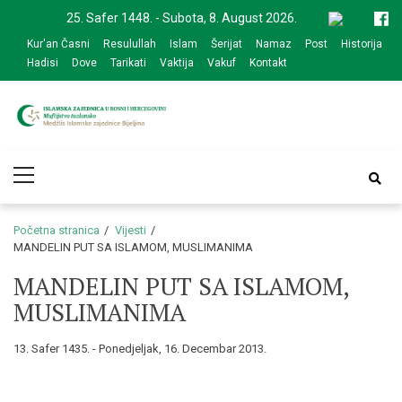
Skip
Skip
25. Safer 1448. - Subota, 8. August 2026.
to
to
Kur'an Časni
Resulullah
Islam
Šerijat
Namaz
Post
Historija
navigation
content
Hadisi
Dove
Tarikati
Vaktija
Vakuf
Kontakt
Medžlis Islamske
Službena web prezentacija
Primary
zajednice Bijeljina
Menu
Početna stranica
Vijesti
MANDELIN PUT SA ISLAMOM, MUSLIMANIMA
MANDELIN PUT SA ISLAMOM,
MUSLIMANIMA
13. Safer 1435. - Ponedjeljak, 16. Decembar 2013.