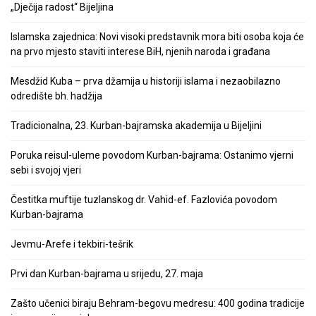
„Dječija radost“ Bijeljina
Islamska zajednica: Novi visoki predstavnik mora biti osoba koja će
na prvo mjesto staviti interese BiH, njenih naroda i građana
Mesdžid Kuba – prva džamija u historiji islama i nezaobilazno
odredište bh. hadžija
Tradicionalna, 23. Kurban-bajramska akademija u Bijeljini
Poruka reisul-uleme povodom Kurban-bajrama: Ostanimo vjerni
sebi i svojoj vjeri
Čestitka muftije tuzlanskog dr. Vahid-ef. Fazlovića povodom
Kurban-bajrama
Jevmu-Arefe i tekbiri-tešrik
Prvi dan Kurban-bajrama u srijedu, 27. maja
Zašto učenici biraju Behram-begovu medresu: 400 godina tradicije