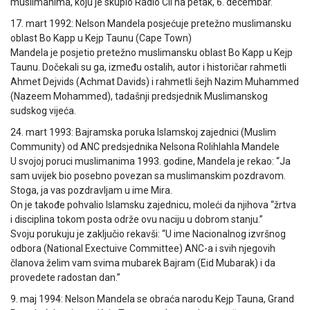
muslimanima, koju je skupio Radio Cii na petak, 6. decembar.
17. mart 1992: Nelson Mandela posjećuje pretežno muslimansku
oblast Bo Kapp u Kejp Taunu (Cape Town)
Mandela je posjetio pretežno muslimansku oblast Bo Kapp u Kejp
Taunu. Dočekali su ga, između ostalih, autor i historičar rahmetli
Ahmet Dejvids (Achmat Davids) i rahmetli šejh Nazim Muhammed
(Nazeem Mohammed), tadašnji predsjednik Muslimanskog
sudskog vijeća.
24. mart 1993: Bajramska poruka Islamskoj zajednici (Muslim
Community) od ANC predsjednika Nelsona Rolihlahla Mandele
U svojoj poruci muslimanima 1993. godine, Mandela je rekao: “Ja
sam uvijek bio posebno povezan sa muslimanskim pozdravom.
Stoga, ja vas pozdravljam u ime Mira.
On je takođe pohvalio Islamsku zajednicu, moleći da njihova “žrtva
i disciplina tokom posta održe ovu naciju u dobrom stanju.”
Svoju porukuju je zaključio rekavši: “U ime Nacionalnog izvršnog
odbora (National Exectuive Committee) ANC-a i svih njegovih
članova želim vam svima mubarek Bajram (Eid Mubarak) i da
provedete radostan dan.”
9. maj 1994: Nelson Mandela se obraća narodu Kejp Tauna, Grand