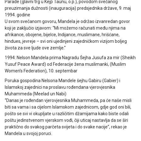
Parade (glavni trg u Kejp Taunu, o.p.), povodom svečanog
preuzimanja dužnosti (inauguracija) predsjednika države, 9. maj
1994. godine
U svom svečanom govoru, Mandela je održao izvanredan govor
koji je zaključio izjavom: “Mi možemo računati među njima na
afrikance, obojene, bijelce, Indijance, muslimane, hrišćane,
hindues, jevreje – svi oni ujedinjeni zajedničkom vizijom boljeg
života za sve ljude ove zemlje.”
1994: Nelson Mandela prima Nagradu Šejha Jusufa za mir (Sheikh
Yusuf Peace Award) od Federacije žena muslimanki, (Muslim
Women’s Federation), 10. septembar
Poruka gospodina Nelsona Mandele šejhu Gabiru (Gabier) i
Islamskoj zajednici na proslavu rođendana vjerovjesnika
Muhammeda (Meelad un Nabi)
“Danas je rođendan vjerovjesnika Muhammeda, pa će naše misli
biti sa vama i sa cijelom Islamskom zajednicom, gdje god oni bili,
pošto se svi vi okupljate u različitim džamijama kako biste odali
poštu jedinstvenom vjerskom vođi, čiji uticaj nastavlja da se širi
praktično do svakog parčeta svijeta i do svake nacije”, rekao je
Mandela u svojoj poruci.