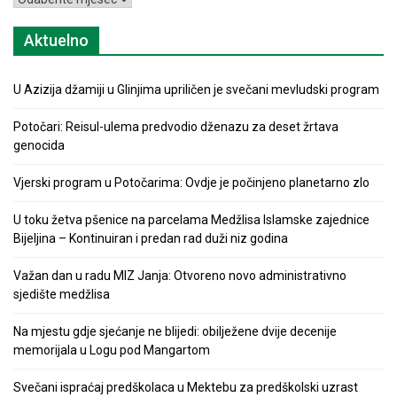
Aktuelno
U Azizija džamiji u Glinjima upriličen je svečani mevludski program
Potočari: Reisul-ulema predvodio dženazu za deset žrtava
genocida
Vjerski program u Potočarima: Ovdje je počinjeno planetarno zlo
U toku žetva pšenice na parcelama Medžlisa Islamske zajednice
Bijeljina – Kontinuiran i predan rad duži niz godina
Važan dan u radu MIZ Janja: Otvoreno novo administrativno
sjedište medžlisa
Na mjestu gdje sjećanje ne blijedi: obilježene dvije decenije
memorijala u Logu pod Mangartom
Svečani ispraćaj predškolaca u Mektebu za predškolski uzrast