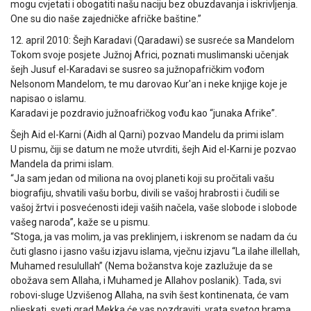
mogu cvjetati i obogatiti našu naciju bez obuzdavanja i iskrivljenja.
One su dio naše zajedničke afričke baštine.”
12. april 2010: Šejh Karadavi (Qaradawi) se susreće sa Mandelom
Tokom svoje posjete Južnoj Africi, poznati muslimanski učenjak
šejh Jusuf el-Karadavi se susreo sa južnopafričkim vođom
Nelsonom Mandelom, te mu darovao Kur'an i neke knjige koje je
napisao o islamu.
Karadavi je pozdravio južnoafričkog vođu kao “junaka Afrike”.
Šejh Aid el-Karni (Aidh al Qarni) pozvao Mandelu da primi islam
U pismu, čiji se datum ne može utvrditi, šejh Aid el-Karni je pozvao
Mandela da primi islam.
“Ja sam jedan od miliona na ovoj planeti koji su pročitali vašu
biografiju, shvatili vašu borbu, divili se vašoj hrabrosti i čudili se
vašoj žrtvi i posvećenosti ideji vaših načela, vaše slobode i slobode
vašeg naroda”, kaže se u pismu.
“Stoga, ja vas molim, ja vas preklinjem, i iskrenom se nadam da ću
čuti glasno i jasno vašu izjavu islama, vječnu izjavu “La ilahe illellah,
Muhamed resulullah” (Nema božanstva koje zazlužuje da se
obožava sem Allaha, i Muhamed je Allahov poslanik). Tada, svi
robovi-sluge Uzvišenog Allaha, na svih šest kontinenata, će vam
pljeskati, sveti grad Mekka će vas pozdraviti, vrata svetog hrama