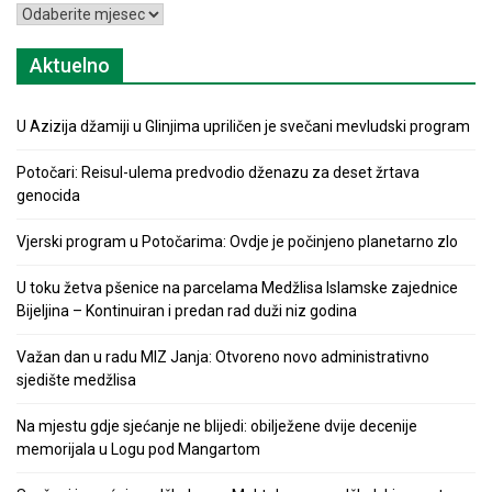
Arhiva
Aktuelno
U Azizija džamiji u Glinjima upriličen je svečani mevludski program
Potočari: Reisul-ulema predvodio dženazu za deset žrtava
genocida
Vjerski program u Potočarima: Ovdje je počinjeno planetarno zlo
U toku žetva pšenice na parcelama Medžlisa Islamske zajednice
Bijeljina – Kontinuiran i predan rad duži niz godina
Važan dan u radu MIZ Janja: Otvoreno novo administrativno
sjedište medžlisa
Na mjestu gdje sjećanje ne blijedi: obilježene dvije decenije
memorijala u Logu pod Mangartom