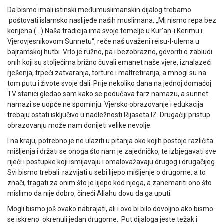
Da bismo imali istinski međumuslimanskin dijalog trebamo
poštovati islamsko naslijeđe naših muslimana. „Mi nismo repa bez
korijena (…) Naša tradicija ima svoje temelje u Kur'an-i Kerimu i
Vjerovjesnikovom Sunnetu“, reče naš uvaženi reisu-l-ulema u
bajramskoj hutbi. Vrlo je ružno, pa i bezobrazno, govoriti o zabludi
onih koji su stoljećima brižno čuvali emanet naše vjere, iznalazeći
rješenja, trpeći zatvaranja, torture i maltretiranja, a mnogi su na
tom putu i živote svoje dali. Prije nekoliko dana na jednoj domaćoj
TV stanici gledao sam kako se podučava farz namazu, a sunnet
namazi se uopće ne spominju. Vjersko obrazovanje i edukacija
trebaju ostati isključivo u nadležnosti Rijaseta IZ. Drugačiji pristup
obrazovanju može nam donijeti velike nevolje.
I na kraju, potrebno je ne ulaziti u pitanja oko kojih postoje različita
mišljenja i držati se onoga što nam je zajedničko, te izbjegavati sve
riječi i postupke koji ismijavaju i omalovažavaju drugog i drugačijeg.
Svi bismo trebali razvijati u sebi lijepo mišljenje o drugome, a to
znači, tragati za onim što je lijepo kod njega, a zanemariti ono što
mislimo da nije dobro, čineći Allahu dovu da ga uputi.
Mogli bismo još ovako nabrajati, ali i ovo bi bilo dovoljno ako bismo
se iskreno okrenuli jedan drugome. Put dijaloga jeste težak i