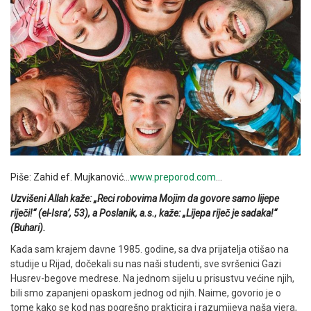
Piše: Zahid ef. Mujkanović…
www.preporod.com
…
Uzvišeni Allah kaže: „Reci robovima Mojim da govore samo lijepe
riječi!“ (el-Isra’, 53), a Poslanik, a.s., kaže: „Lijepa riječ je sadaka!“
(Buhari).
Kada sam krajem davne 1985. godine, sa dva prijatelja otišao na
studije u Rijad, dočekali su nas naši studenti, sve svršenici Gazi
Husrev-begove medrese. Na jednom sijelu u prisustvu većine njih,
bili smo zapanjeni opaskom jednog od njih. Naime, govorio je o
tome kako se kod nas pogrešno prakticira i razumijeva naša vjera,