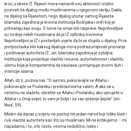
krov, u okvire IZ. Rijaset mora nastaviti ovu aktivnost i stalno
pozivati na dijalog među muslimanima u njegovom okrilju. Dakle,
ne dijalog sa Rijasetom, nego dijalog unutar samog Rijaseta.
Islamska zajednica je krovna institucija Bošnjaka i onih koji je
prihvataju kao svoju. O tome ne smije biti rasprave. Neprihvatljive
su tvrdnje nekih muslimana da je IZ ćafirska tvorevina.
Neprihvatljivo je IZ-i postavljati uvjete da bi se stupilo u dijalog. Prva
pretpostavka bilo kakvog dijaloga mora podrazumijevati priznanje
i poštivanje autoriteta IZ. Jer, Islamska zajednica je ozbiljna
institucija koja posjeduje vlastite resurse, autoritativnost i vlastitu
ulemu koja je kompetentna da naučava i primjenjuje izvorni duh i
intencije islama.
Allah, dž.š., poziva nas: “O vjernici, pokoravajte se Allahu i
pokoravajte se Poslaniku i predstavnicima vašim. A ako se u
nečemu ne slažete, obratite se Allahu i Poslaniku, ako vjerujete u
Allaha i u Onaj svijet; to vam je bolje i za vas rješenje ljepše” (en-
Nisa’, 59).
Mislim da danas u svijetu ne postoji niti jedan narod koji toliko blati i
ruši vlastite autoritete kao što su muslimani. Mi ne kritikujemo – mi
napadamo, i to, vrlo često, veoma nedolično, nisko i