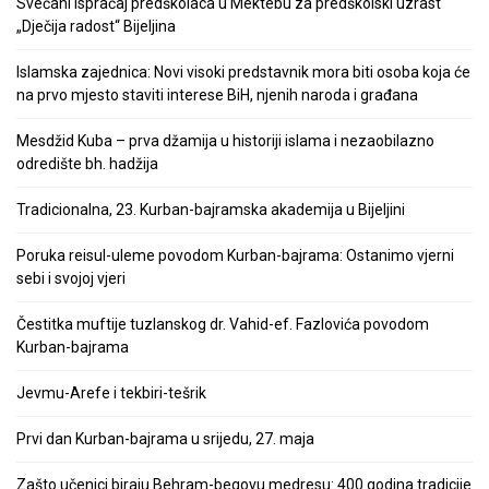
Svečani ispraćaj predškolaca u Mektebu za predškolski uzrast
„Dječija radost“ Bijeljina
Islamska zajednica: Novi visoki predstavnik mora biti osoba koja će
na prvo mjesto staviti interese BiH, njenih naroda i građana
Mesdžid Kuba – prva džamija u historiji islama i nezaobilazno
odredište bh. hadžija
Tradicionalna, 23. Kurban-bajramska akademija u Bijeljini
Poruka reisul-uleme povodom Kurban-bajrama: Ostanimo vjerni
sebi i svojoj vjeri
Čestitka muftije tuzlanskog dr. Vahid-ef. Fazlovića povodom
Kurban-bajrama
Jevmu-Arefe i tekbiri-tešrik
Prvi dan Kurban-bajrama u srijedu, 27. maja
Zašto učenici biraju Behram-begovu medresu: 400 godina tradicije