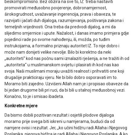
beskompromisno. Bez obzira na sve to, IZ treba nastaviti
promovirati međusobno povjerenje, dobronamjernost,
širokogrudnost, uvažavanje ingerencija, prava i obaveza, te
razvijati i jačati duh dijaloga, razumijevanja, poštivanja zakona i
temeljnih vrijednosti. Ona treba da predvodi dijalog, a mi da
slijedimo smjernice i upute. Nažalost, i danas imamo primjera gdje
pojedinci rade po svome nahođenju, ili, možda, po tuđim
instrukcijama, a formalno priznaju autoritet IZ. To nije dobro i
može nam donijeti velike nevolje. Bilo bi korektno da neki
„autoriteti“ kod nas počnu sami iznalaziti rješenja, a ne tražiti ih od
„autoriteta“ u muslimanskom svijetu i plasirati ih kod nas kao
svoja. Naši muslimani moraju uvažiti realnost i prihvatiti one koji
drugačije prakticiraju vjeru. Ne bi bilo dobro osporavati im to.
Moramo biti zajedno. Uzvišeni Allah nam je i propisao obaveze da
bi jedan drugome bili pri ruci, da bi bili u stalnoj međusobnoj vezi.
Konačno, to je i smisao ibadeta.
Konkretne mjere
Da bismo dobili pozitivan rezultat i osjetili plodove dijaloga
moramo prije svega biti iskreni u namjerama, budući da od
namjere ovisi i rezultat. Jer, „ko učini hidžru radi Allaha i Njegovog
Poslanika, njegova hidžra je radi Allaha i Njegovog Poslanika. A ko