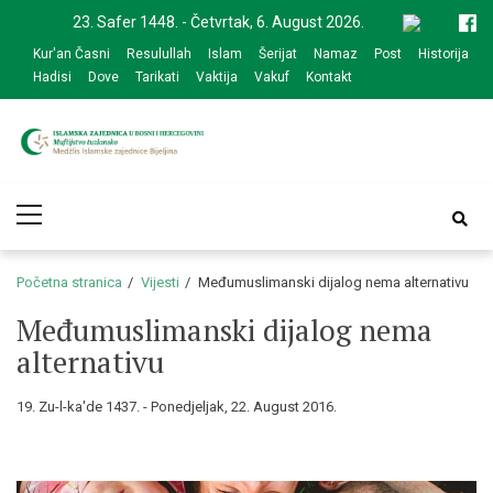
Skip
Skip
23. Safer 1448. - Četvrtak, 6. August 2026.
to
to
Kur'an Časni
Resulullah
Islam
Šerijat
Namaz
Post
Historija
navigation
content
Hadisi
Dove
Tarikati
Vaktija
Vakuf
Kontakt
Medžlis Islamske
Službena web prezentacija
Primary
zajednice Bijeljina
Menu
Početna stranica
Vijesti
Međumuslimanski dijalog nema alternativu
Međumuslimanski dijalog nema
alternativu
19. Zu-l-ka'de 1437. - Ponedjeljak, 22. August 2016.