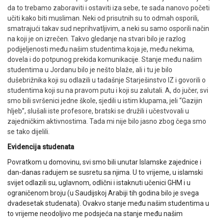
da to trebamo zaboraviti i ostaviti iza sebe, te sada nanovo početi
učiti kako biti musliman. Neki od prisutnih su to odmah osporili,
smatrajući takav sud neprihvatljivim, a neki su samo osporili način
na koji je on izrečen. Takvo gledanje na stvari bilo je razlog
podijeljenosti među našim studentima koja je, među nekima,
dovela i do potpunog prekida komunikacije. Stanje među našim
studentima u Jordanu bilo je nešto blaže, ali i tu je bilo
dušebrižnika koji su odlazili u tadašnje Starješinstvo IZ i govorili o
studentima koji su na pravom putu i koji su zalutali. A, do jučer, svi
smo bili svršenici jedne škole, sjedili u istim klupama, jeli “Gazijin
hljeb”, slušali iste profesore, bratski se družili i učestvovali u
zajedničkim aktivnostima. Tada mi nije bilo jasno zbog čega smo
se tako dijelili.
Evidencija studenata
Povratkom u domovinu, svi smo bili unutar Islamske zajednice i
dan-danas radujem se susretu sa njima. U to vrijeme, u islamski
svijet odlazili su, uglavnom, odlični i istaknuti učenici GHM i u
ograničenom broju (u Saudijskoj Arabiji tih godina bilo je svega
dvadesetak studenata). Ovakvo stanje među našim studentima u
to vrijeme neodoljivo me podsjeća na stanje među našim