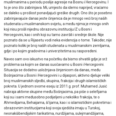
muslimanima u periodu poslije agresije na Bosnu i Hercegovinu. I
to je ono što zabrinjava. Mi, umjesto da idemo naprijed, vraćamo
se daleko u prošlost ponavljajući greške drugih. Ono što je posebno
zabrinjavajuće danas jeste činjenica da je mnogo veći broj naših
studenata u muslimanskom svijetu, a među njima je mnogo onih
koji nisu prošli nijednu obrazovnu instituciju IZ u Bosni i
Hercegovini, kao i onih koji su tamo završili i srednje škole. Nije
poznato da se u Rijasetu vodi neka evidencija o tome. Također, nije
poznato koliki je broj naših studenata u muslimanskim zemljama,
gdje i po kojim gradovima i univerzitetima su raspoređeni.
Naveo sam ovo iskustvo na početku da bismo shvatili gdje je srž
problema sa kojim se danas suočavamo u Bosni i Hercegovini.
Situacija se dodatno usložnjava činjenicom da danas, među
Bošnjacima u Bosni i Hercegovini i u dijaspori, aktivno djeluje veliki
broj muslimanskih sljedbi, skupina, frakcija i drugih islamističkih
pokreta. U jednom svome eseju iz 2011.g. prof. Muhamed Jusić
nabraja aktivne skupine među Bošnjacima, pa piše o selefijama
koji su i sami međusobno podijeljeni u nekoliko frakcija, te o
Ahmedijama, Behaijama, ši'ijama, kao i o islamističkim pokretima i
obrazovnim institucijama koji svoja sjedišta imaju u Turskoj,
neonakšibendijskim tarikatima, nurdžijama, sulejmandžijama,