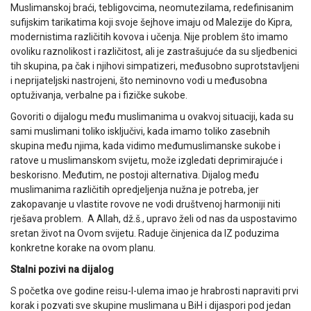
Muslimanskoj braći, tebligovcima, neomutezilama, redefinisanim
sufijskim tarikatima koji svoje šejhove imaju od Malezije do Kipra,
modernistima različitih kovova i učenja. Nije problem što imamo
ovoliku raznolikost i različitost, ali je zastrašujuće da su sljedbenici
tih skupina, pa čak i njihovi simpatizeri, međusobno suprotstavljeni
i neprijateljski nastrojeni, što neminovno vodi u međusobna
optuživanja, verbalne pa i fizičke sukobe.
Govoriti o dijalogu među muslimanima u ovakvoj situaciji, kada su
sami muslimani toliko isključivi, kada imamo toliko zasebnih
skupina među njima, kada vidimo međumuslimanske sukobe i
ratove u muslimanskom svijetu, može izgledati deprimirajuće i
beskorisno. Međutim, ne postoji alternativa. Dijalog među
muslimanima različitih opredjeljenja nužna je potreba, jer
zakopavanje u vlastite rovove ne vodi društvenoj harmoniji niti
rješava problem. A Allah, dž.š., upravo želi od nas da uspostavimo
sretan život na Ovom svijetu. Raduje činjenica da IZ poduzima
konkretne korake na ovom planu.
Stalni pozivi na dijalog
S početka ove godine reisu-l-ulema imao je hrabrosti napraviti prvi
korak i pozvati sve skupine muslimana u BiH i dijaspori pod jedan