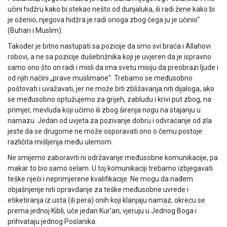
učini hidžru kako bi stekao nešto od dunjaluka, ili radi žene kako bi
je oženio, njegova hidžra je radi onoga zbog čega ju je učinio“
(Buhari i Muslim).
Također je bitno nastupati sa pozicije da smo svi braća i Allahovi
robovi, a ne sa pozicije dušebrižnika koji je uvjeren da je ispravno
samo ono što on radi i misli da ima svetu misiju da preobrazi ljude i
od njih načini „prave muslimane“. Trebamo se međusobno
poštovati i uvažavati, jer ne može biti zbližavanja niti dijaloga, ako
se međusobno optužujemo za grijeh, zabludu i krivi put zbog, na
primjer, mevluda koji učimo ili zbog širenja nogu na stajanju u
namazu. Jedan od uvjeta za pozivanje dobru i odvraćanje od zla
jeste da se drugome ne može osporavati ono o čemu postoje
različita mišljenja među ulemom.
Ne smijemo zaboraviti ni održavanje međusobne komunikacije, pa
makar to bio samo selam. U toj komunikaciji trebamo izbjegavati
teške riječi i neprimjerene kvalifikacije. Ne mogu da nađem
objašnjenje niti opravdanje za teške međusobne uvrede i
etiketiranja iz usta (ili pera) onih koji klanjaju namaz, okreću se
prema jednoj Kibli, uče jedan Kur'an, vjeruju u Jednog Boga i
prihvataju jednog Poslanika.