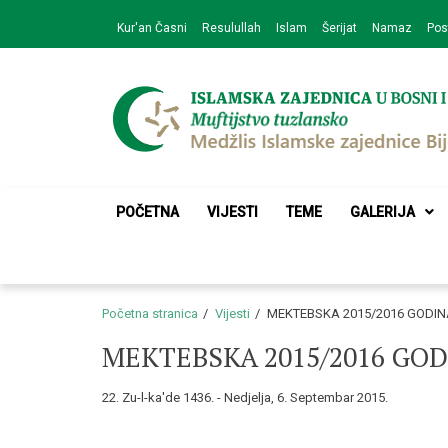
Skip
Skip
Kur'an Časni
Resulullah
Islam
Šerijat
Namaz
Pos
to
to
navigation
content
Medžlis Islamske 
Službena web prezentacija
POČETNA
VIJESTI
TEME
GALERIJA
Početna stranica
Vijesti
MEKTEBSKA 2015/2016 GODIN
MEKTEBSKA 2015/2016 GO
22. Zu-l-ka'de 1436. - Nedjelja, 6. Septembar 2015.