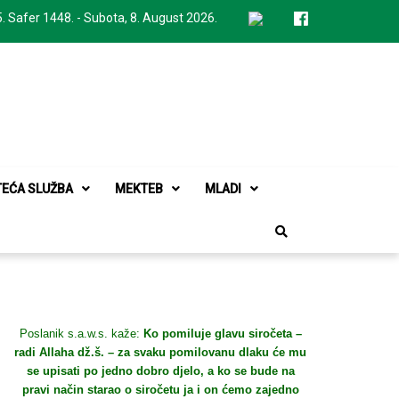
. Safer 1448. - Subota, 8. August 2026.
TEĆA SLUŽBA
MEKTEB
MLADI
Poslanik s.a.w.s. kaže:
Ko pomiluje glavu siročeta –
radi Allaha dž.š. – za svaku pomilovanu dlaku će mu
se upisati po jedno dobro djelo, a ko se bude na
pravi način starao o siročetu ja i on ćemo zajedno