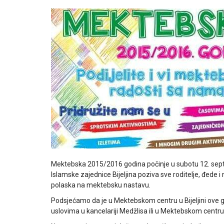
Mektebska 2015/2016 godina počinje u subotu 12. sep
Islamske zajednice Bijeljina poziva sve roditelje, đede i
polaska na mektebsku nastavu.
Podsjećamo da je u Mektebskom centru u Bijeljini ove g
uslovima u kancelariji Medžlisa ili u Mektebskom centru