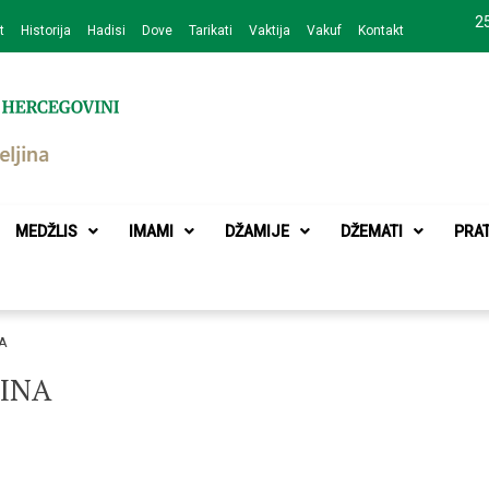
25
t
Historija
Hadisi
Dove
Tarikati
Vaktija
Vakuf
Kontakt
zajednice Bijeljina
MEDŽLIS
IMAMI
DŽAMIJE
DŽEMATI
PRA
A
DINA