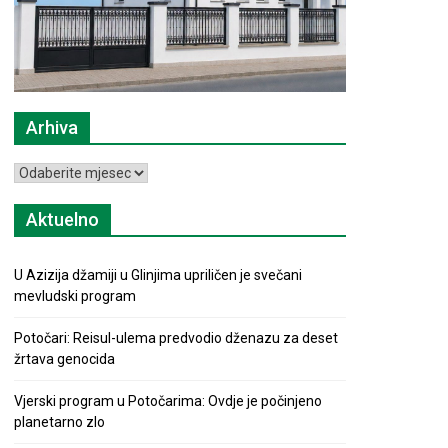
Arhiva
Arhiva
Aktuelno
U Azizija džamiji u Glinjima upriličen je svečani
mevludski program
Potočari: Reisul-ulema predvodio dženazu za deset
žrtava genocida
Vjerski program u Potočarima: Ovdje je počinjeno
planetarno zlo