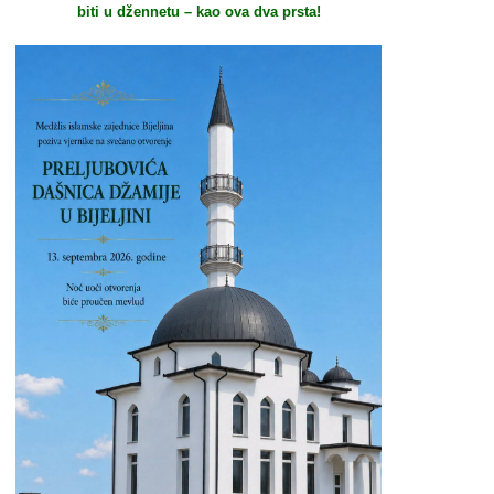
biti u džennetu – kao ova dva prsta!