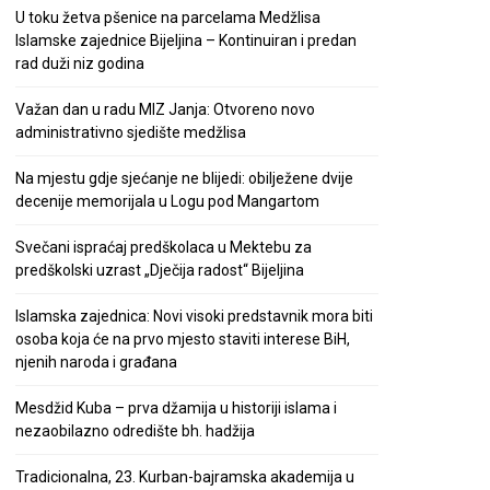
U toku žetva pšenice na parcelama Medžlisa
Islamske zajednice Bijeljina – Kontinuiran i predan
rad duži niz godina
Važan dan u radu MIZ Janja: Otvoreno novo
administrativno sjedište medžlisa
Na mjestu gdje sjećanje ne blijedi: obilježene dvije
decenije memorijala u Logu pod Mangartom
Svečani ispraćaj predškolaca u Mektebu za
predškolski uzrast „Dječija radost“ Bijeljina
Islamska zajednica: Novi visoki predstavnik mora biti
osoba koja će na prvo mjesto staviti interese BiH,
njenih naroda i građana
Mesdžid Kuba – prva džamija u historiji islama i
nezaobilazno odredište bh. hadžija
Tradicionalna, 23. Kurban-bajramska akademija u