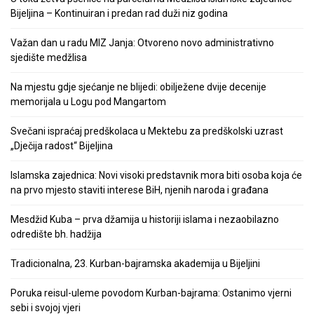
Bijeljina – Kontinuiran i predan rad duži niz godina
Važan dan u radu MIZ Janja: Otvoreno novo administrativno
sjedište medžlisa
Na mjestu gdje sjećanje ne blijedi: obilježene dvije decenije
memorijala u Logu pod Mangartom
Svečani ispraćaj predškolaca u Mektebu za predškolski uzrast
„Dječija radost“ Bijeljina
Islamska zajednica: Novi visoki predstavnik mora biti osoba koja će
na prvo mjesto staviti interese BiH, njenih naroda i građana
Mesdžid Kuba – prva džamija u historiji islama i nezaobilazno
odredište bh. hadžija
Tradicionalna, 23. Kurban-bajramska akademija u Bijeljini
Poruka reisul-uleme povodom Kurban-bajrama: Ostanimo vjerni
sebi i svojoj vjeri