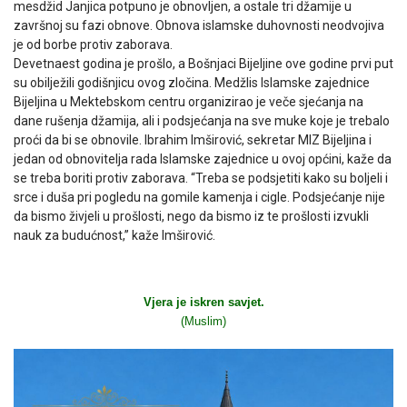
mesdžid Janjica potpuno je obnovljen, a ostale tri džamije u
završnoj su fazi obnove. Obnova islamske duhovnosti neodvojiva
je od borbe protiv zaborava.
Devetnaest godina je prošlo, a Bošnjaci Bijeljine ove godine prvi put
su obilježili godišnjicu ovog zločina. Medžlis Islamske zajednice
Bijeljina u Mektebskom centru organizirao je veče sjećanja na
dane rušenja džamija, ali i podsjećanja na sve muke koje je trebalo
proći da bi se obnovile. Ibrahim Imširović, sekretar MIZ Bijeljina i
jedan od obnovitelja rada Islamske zajednice u ovoj općini, kaže da
se treba boriti protiv zaborava. “Treba se podsjetiti kako su boljeli i
srce i duša pri pogledu na gomile kamenja i cigle. Podsjećanje nije
da bismo živjeli u prošlosti, nego da bismo iz te prošlosti izvukli
nauk za budućnost,” kaže Imširović.
Vjera je iskren savjet.
(Muslim)