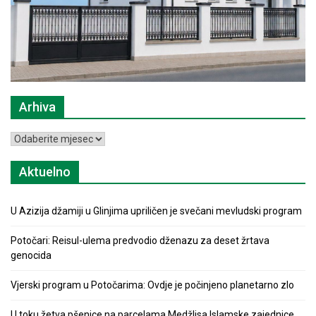
Arhiva
Arhiva
Aktuelno
U Azizija džamiji u Glinjima upriličen je svečani mevludski program
Potočari: Reisul-ulema predvodio dženazu za deset žrtava
genocida
Vjerski program u Potočarima: Ovdje je počinjeno planetarno zlo
U toku žetva pšenice na parcelama Medžlisa Islamske zajednice