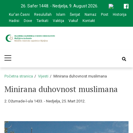
Skip
Skip
26. Safer 1448. - Nedjelja, 9. August 2026.
to
to
Kur'an Časni
Resulullah
Islam
Šerijat
Namaz
Post
Historija
navigation
content
Hadisi
Dove
Tarikati
Vaktija
Vakuf
Kontakt
Medžlis Islamske
Službena web prezentacija
Primary
zajednice Bijeljina
Menu
Početna stranica
Vijesti
Minirana duhovnost muslimana
Minirana duhovnost muslimana
2. Džumade-l-ula 1433. - Nedjelja, 25. Mart 2012.