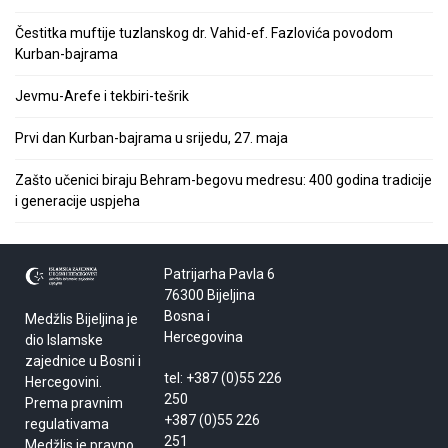
Čestitka muftije tuzlanskog dr. Vahid-ef. Fazlovića povodom
Kurban-bajrama
Jevmu-Arefe i tekbiri-tešrik
Prvi dan Kurban-bajrama u srijedu, 27. maja
Zašto učenici biraju Behram-begovu medresu: 400 godina tradicije
i generacije uspjeha
Patrijarha Pavla 6
76300 Bijeljina
Bosna i
Medžlis Bijeljina je
Hercegovina
dio Islamske
zajednice u Bosni i
tel: +387 (0)55 226
Hercegovini.
250
Prema pravnim
+387 (0)55 226
regulativama
251
Medžlis je pravno