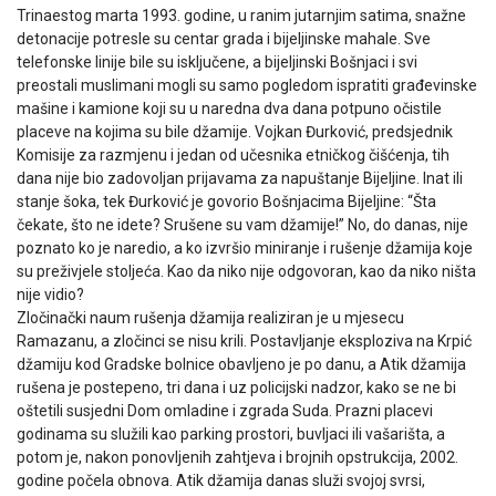
Trinaestog marta 1993. godine, u ranim jutarnjim satima, snažne
detonacije potresle su centar grada i bijeljinske mahale. Sve
telefonske linije bile su isključene, a bijeljinski Bošnjaci i svi
preostali muslimani mogli su samo pogledom ispratiti građevinske
mašine i kamione koji su u naredna dva dana potpuno očistile
placeve na kojima su bile džamije. Vojkan Đurković, predsjednik
Komisije za razmjenu i jedan od učesnika etničkog čišćenja, tih
dana nije bio zadovoljan prijavama za napuštanje Bijeljine. Inat ili
stanje šoka, tek Đurković je govorio Bošnjacima Bijeljine: “Šta
čekate, što ne idete? Srušene su vam džamije!” No, do danas, nije
poznato ko je naredio, a ko izvršio miniranje i rušenje džamija koje
su preživjele stoljeća. Kao da niko nije odgovoran, kao da niko ništa
nije vidio?
Zločinački naum rušenja džamija realiziran je u mjesecu
Ramazanu, a zločinci se nisu krili. Postavljanje eksploziva na Krpić
džamiju kod Gradske bolnice obavljeno je po danu, a Atik džamija
rušena je postepeno, tri dana i uz policijski nadzor, kako se ne bi
oštetili susjedni Dom omladine i zgrada Suda. Prazni placevi
godinama su služili kao parking prostori, buvljaci ili vašarišta, a
potom je, nakon ponovljenih zahtjeva i brojnih opstrukcija, 2002.
godine počela obnova. Atik džamija danas služi svojoj svrsi,