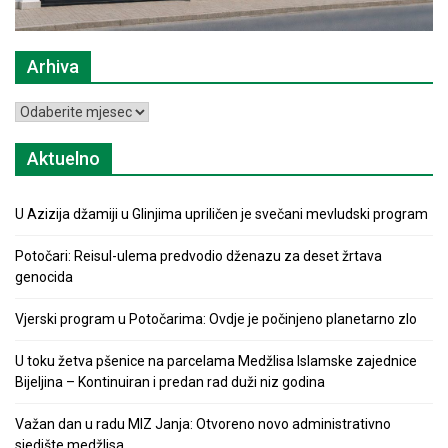
Arhiva
Arhiva
Aktuelno
U Azizija džamiji u Glinjima upriličen je svečani mevludski program
Potočari: Reisul-ulema predvodio dženazu za deset žrtava
genocida
Vjerski program u Potočarima: Ovdje je počinjeno planetarno zlo
U toku žetva pšenice na parcelama Medžlisa Islamske zajednice
Bijeljina – Kontinuiran i predan rad duži niz godina
Važan dan u radu MIZ Janja: Otvoreno novo administrativno
sjedište medžlisa