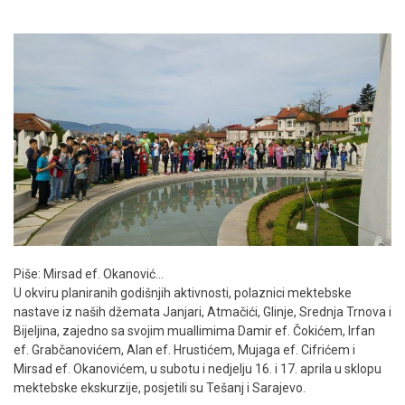
Piše: Mirsad ef. Okanović…
U okviru planiranih godišnjih aktivnosti, polaznici mektebske
nastave iz naših džemata Janjari, Atmačići, Glinje, Srednja Trnova i
Bijeljina, zajedno sa svojim muallimima Damir ef. Čokićem, Irfan
ef. Grabčanovićem, Alan ef. Hrustićem, Mujaga ef. Cifrićem i
Mirsad ef. Okanovićem, u subotu i nedjelju 16. i 17. aprila u sklopu
mektebske ekskurzije, posjetili su Tešanj i Sarajevo.