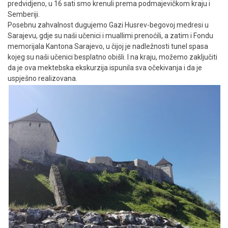
predvidjeno, u 16 sati smo krenuli prema podmajevičkom kraju i
Semberiji.
Posebnu zahvalnost dugujemo Gazi Husrev-begovoj medresi u
Sarajevu, gdje su naši učenici i muallimi prenoćili, a zatim i Fondu
memorijala Kantona Sarajevo, u čijoj je nadležnosti tunel spasa
kojeg su naši učenici besplatno obišli. I na kraju, možemo zaključiti
da je ova mektebska ekskurzija ispunila sva očekivanja i da je
uspješno realizovana.