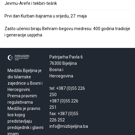
Jevmu-Arefe i tekbiri-tešrik
Prvi dan Kurban-bajrama u srijedu, 27. maja
Zašto učenici biraju Behram-begovu medresu: 400 godina tradicije
i generacije uspjeha
Patrijarha Pavla 6
76300 Bijeljina
Bosna i
Medžlis Bijeljina je
Hercegovina
dio Islamske
zajednice u Bosni i
tel: +387 (0)55 226
Hercegovini.
250
Prema pravnim
+387 (0)55 226
regulativama
251
Medžlis je pravno
fax: +387 (0)55
lice kojeg
226 252
predstavljaju
info@mizbijeljina.ba
predsjednik i glavni
imam.