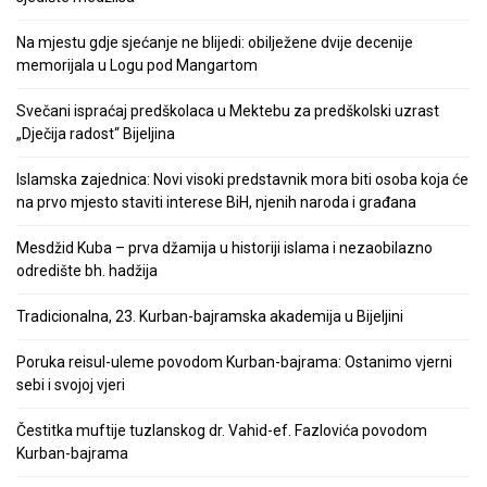
Na mjestu gdje sjećanje ne blijedi: obilježene dvije decenije
memorijala u Logu pod Mangartom
Svečani ispraćaj predškolaca u Mektebu za predškolski uzrast
„Dječija radost“ Bijeljina
Islamska zajednica: Novi visoki predstavnik mora biti osoba koja će
na prvo mjesto staviti interese BiH, njenih naroda i građana
Mesdžid Kuba – prva džamija u historiji islama i nezaobilazno
odredište bh. hadžija
Tradicionalna, 23. Kurban-bajramska akademija u Bijeljini
Poruka reisul-uleme povodom Kurban-bajrama: Ostanimo vjerni
sebi i svojoj vjeri
Čestitka muftije tuzlanskog dr. Vahid-ef. Fazlovića povodom
Kurban-bajrama