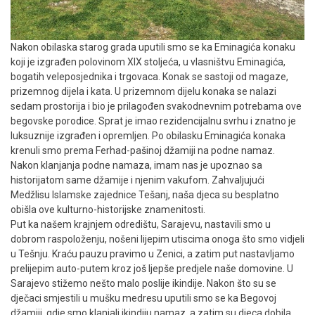
Nakon obilaska starog grada uputili smo se ka Eminagića konaku
koji je izgrađen polovinom XIX stoljeća, u vlasništvu Eminagića,
bogatih veleposjednika i trgovaca. Konak se sastoji od magaze,
prizemnog dijela i kata. U prizemnom dijelu konaka se nalazi
sedam prostorija i bio je prilagođen svakodnevnim potrebama ove
begovske porodice. Sprat je imao rezidencijalnu svrhu i znatno je
luksuznije izgrađen i opremljen. Po obilasku Eminagića konaka
krenuli smo prema Ferhad-pašinoj džamiji na podne namaz.
Nakon klanjanja podne namaza, imam nas je upoznao sa
historijatom same džamije i njenim vakufom. Zahvaljujući
Medžlisu Islamske zajednice Tešanj, naša djeca su besplatno
obišla ove kulturno-historijske znamenitosti.
Put ka našem krajnjem odredištu, Sarajevu, nastavili smo u
dobrom raspoloženju, nošeni lijepim utiscima onoga što smo vidjeli
u Tešnju. Kraću pauzu pravimo u Zenici, a zatim put nastavljamo
prelijepim auto-putem kroz još ljepše predjele naše domovine. U
Sarajevo stižemo nešto malo poslije ikindije. Nakon što su se
dječaci smjestili u mušku medresu uputili smo se ka Begovoj
džamiji, gdje smo klanjali ikindiju namaz, a zatim su djeca dobila