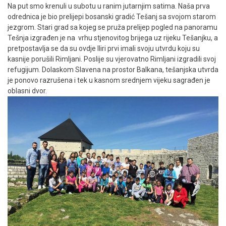
Na put smo krenuli u subotu u ranim jutarnjim satima. Naša prva
odrednica je bio prelijepi bosanski gradić Tešanj sa svojom starom
jezgrom. Stari grad sa kojeg se pruža prelijep pogled na panoramu
Tešnja izgrađen je na vrhu stjenovitog brijega uz rijeku Tešanjku, a
pretpostavlja se da su ovdje Iliri prvi imali svoju utvrdu koju su
kasnije porušili Rimljani. Poslije su vjerovatno Rimljani izgradili svoj
refugijum. Dolaskom Slavena na prostor Balkana, tešanjska utvrda
je ponovo razrušena i tek u kasnom srednjem vijeku sagrađen je
oblasni dvor.