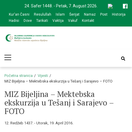
Skip
Skip
24. Safer 1448. - Petak, 7. August 2026.
to
to
Kur'an Časni
Resulullah
Islam
Šerijat
Namaz
Post
Historija
navigation
content
Hadisi
Dove
Tarikati
Vaktija
Vakuf
Kontakt
Medžlis Islamske
Službena web prezentacija
Primary
zajednice Bijeljina
Menu
Početna stranica
Vijesti
MIZ Bijeljina – Mektebska ekskurzija u Tešanj i Sarajevo – FOTO
MIZ Bijeljina – Mektebska
ekskurzija u Tešanj i Sarajevo –
FOTO
12. Redžeb 1437. - Utorak, 19. April 2016.