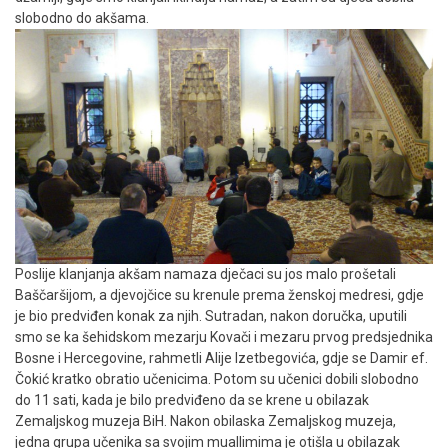
slobodno do akšama.
Poslije klanjanja akšam namaza dječaci su jos malo prošetali
Baščaršijom, a djevojčice su krenule prema ženskoj medresi, gdje
je bio predviđen konak za njih. Sutradan, nakon doručka, uputili
smo se ka šehidskom mezarju Kovači i mezaru prvog predsjednika
Bosne i Hercegovine, rahmetli Alije Izetbegovića, gdje se Damir ef.
Čokić kratko obratio učenicima. Potom su učenici dobili slobodno
do 11 sati, kada je bilo predviđeno da se krene u obilazak
Zemaljskog muzeja BiH. Nakon obilaska Zemaljskog muzeja,
jedna grupa učenika sa svojim muallimima je otišla u obilazak