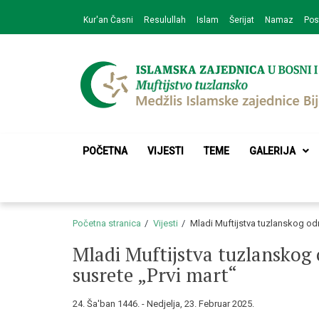
Skip
Skip
Kur'an Časni
Resulullah
Islam
Šerijat
Namaz
Pos
to
to
navigation
content
Medžlis Islamske 
Službena web prezentacija
POČETNA
VIJESTI
TEME
GALERIJA
Početna stranica
Vijesti
Mladi Muftijstva tuzlanskog odr
Mladi Muftijstva tuzlanskog 
susrete „Prvi mart“
24. Ša'ban 1446. - Nedjelja, 23. Februar 2025.