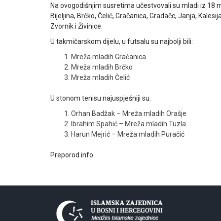
Na ovogodišnjim susretima učestvovali su mladi iz 18 m
Bijeljina, Brčko, Čelić, Gračanica, Gradačc, Janja, Kalesi
Zvornik i Živinice.
U takmičarskom dijelu, u futsalu su najbolji bili:
Mreža mladih Gračanica
Mreža mladih Brčko
Mreža mladih Čelić
U stonom tenisu najuspješniji su:
Orhan Badžak – Mreža mladih Orašje
Ibrahim Spahić – Mreža mladih Tuzla
Harun Mejrić – Mreža mladih Puračić
Preporod.info