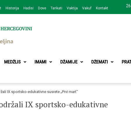
26
t
Historija
Hadisi
Dove
Tarikati
Vaktija
Vakuf
Kontakt
zajednice Bijeljina
MEDŽLIS
IMAMI
DŽAMIJE
DŽEMATI
PRA
žali IX sportsko-edukativne susrete „Prvi mart“
održali IX sportsko-edukativne