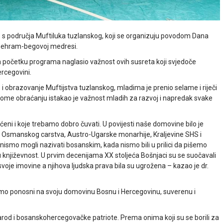
e s područja Muftiluka tuzlanskog, koji se organizuju povodom Dana
 Behram-begovoj medresi.
a početku programa naglasio važnost ovih susreta koji svjedoče
ercegovini.
 i obrazovanje Muftijstva tuzlanskog, mladima je prenio selame i riječi
svome obraćanju istakao je važnost mladih za razvoj i napredak svake
eni i koje trebamo dobro čuvati. U povijesti naše domovine bilo je
om Osmanskog carstva, Austro-Ugarske monarhije, Kraljevine SHS i
ik nismo mogli nazivati bosanskim, kada nismo bili u prilici da pišemo
ku književnost. U prvim decenijama XX stoljeća Bošnjaci su se suočavali
voje imovine a njihova ljudska prava bila su ugrožena – kazao je dr.
a smo ponosni na svoju domovinu Bosnu i Hercegovinu, suverenu i
rod i bosanskohercegovačke patriote. Prema onima koji su se borili za