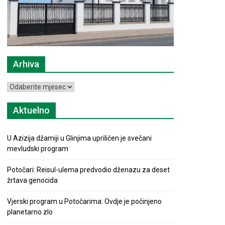
Arhiva
Arhiva
Aktuelno
U Azizija džamiji u Glinjima upriličen je svečani
mevludski program
Potočari: Reisul-ulema predvodio dženazu za deset
žrtava genocida
Vjerski program u Potočarima: Ovdje je počinjeno
planetarno zlo