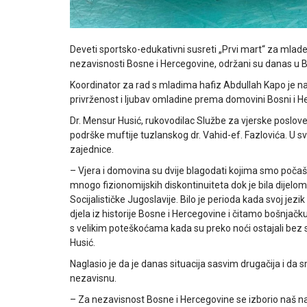
Deveti sportsko-edukativni susreti „Prvi mart“ za mlad
nezavisnosti Bosne i Hercegovine, održani su danas u
Koordinator za rad s mladima hafiz Abdullah Kapo je n
privrženost i ljubav omladine prema domovini Bosni i H
Dr. Mensur Husić, rukovodilac Službe za vjerske poslove
podrške muftije tuzlanskog dr. Vahid-ef. Fazlovića. U 
zajednice.
– Vjera i domovina su dvije blagodati kojima smo počašć
mnogo fizionomijskih diskontinuiteta dok je bila dijel
Socijalističke Jugoslavije. Bilo je perioda kada svoj jez
djela iz historije Bosne i Hercegovine i čitamo bošnjač
s velikim poteškoćama kada su preko noći ostajali bez s
Husić.
Naglasio je da je danas situacija sasvim drugačija i d
nezavisnu.
– Za nezavisnost Bosne i Hercegovine se izborio naš na