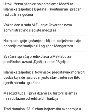
U toku žetva pšenice na parcelama Medžlisa
Islamske zajednice Bijeljina – Kontinuiran i predan
rad duži niz godina
Važan dan u radu MIZ Janja: Otvoreno novo
administrativno sjedište medžlisa
Na mjestu gdje sjećanje ne blijedi: obilježene dvije
decenije memorijala u Logu pod Mangartom
Svečani ispraćaj predškolaca u Mektebu za
predškolski uzrast „Dječija radost“ Bijeljina
Islamska zajednica: Novi visoki predstavnik mora biti
osoba koja će na prvo mjesto staviti interese BiH,
njenih naroda i građana
Mesdžid Kuba – prva džamija u historiji islama i
nezaobilazno odredište bh. hadžija
Tradicionalna, 23. Kurban-bajramska akademija u