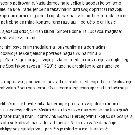
osebno poštovanje. Naša domovina je velika blagodat kojom smo
ale, da uče i rade, jer će na takav način dati svoj doprinost razvoju
i koje nam jamče sigurnost i opstanak na ovim područjima, ukoliko ih
 potrebno da mladi kontinuirano razvjaju – poručio je dr. Husić.
sjedećoj odbojci i član kluba “Sinovi Bosne” iz Lukavca, magistar
predavanje za mlade.
 brojnim osvojenim medaljama i priznanjima na domaćim i
doživio je teške tjelesne povrede nagazivši na minu. S
 Zlatne lige nacija, osvojio je zlatnu medaju i priznanje za najboljeg
rane Sportskog saveza TK 2016. godine proglašen je za najboljeg
nja, oporavku, ponovnom povratku u školu, sjedećoj odbojci, školovanju
 je zahvalan Bogu na svemu. Ovaj veoma uspješan sportista mladima je
lili i čime se bavite, nikada nemojte prestati s vrijednim radom i
 sjedećoj odbojci. Mislim da su to na sve nas prenijeli naši saigrači
akvog naoružanja branili domovinu Bosnu i Hercegovinu i koji su se poslije, s
votu se kod svih nas vidi i rad i nerad. Neka ovo vaše današnje
 lijepog prijateljstva – poručio je mladima mr. Jusufović.