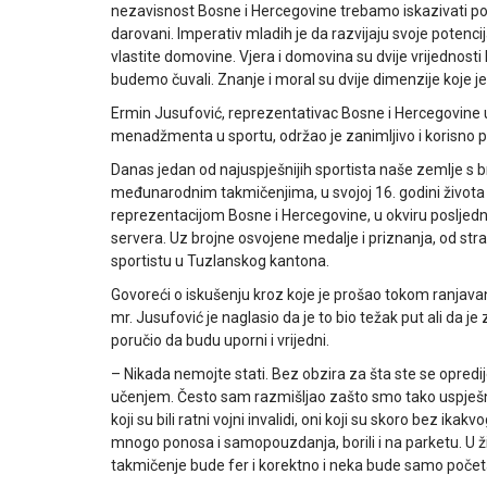
nezavisnost Bosne i Hercegovine trebamo iskazivati p
darovani. Imperativ mladih je da razvijaju svoje potencij
vlastite domovine. Vjera i domovina su dvije vrijednost
budemo čuvali. Znanje i moral su dvije dimenzije koje je
Ermin Jusufović, reprezentativac Bosne i Hercegovine u 
menadžmenta u sportu, održao je zanimljivo i korisno 
Danas jedan od najuspješnijih sportista naše zemlje s
međunarodnim takmičenjima, u svojoj 16. godini života 
reprezentacijom Bosne i Hercegovine, u okviru posljednje
servera. Uz brojne osvojene medalje i priznanja, od st
sportistu u Tuzlanskog kantona.
Govoreći o iskušenju kroz koje je prošao tokom ranjava
mr. Jusufović je naglasio da je to bio težak put ali da
poručio da budu uporni i vrijedni.
– Nikada nemojte stati. Bez obzira za šta ste se opredije
učenjem. Često sam razmišljao zašto smo tako uspješni u
koji su bili ratni vojni invalidi, oni koji su skoro bez ik
mnogo ponosa i samopouzdanja, borili i na parketu. U ži
takmičenje bude fer i korektno i neka bude samo početak