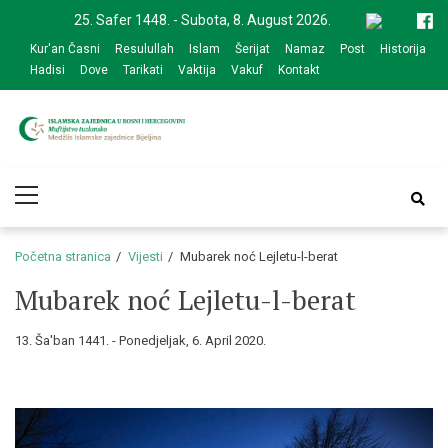
Skip
Skip
25. Safer 1448. - Subota, 8. August 2026.
to
to
Kur'an Časni
Resulullah
Islam
Šerijat
Namaz
Post
Historija
navigation
content
Hadisi
Dove
Tarikati
Vaktija
Vakuf
Kontakt
Medžlis Islamske
Službena web prezentacija
Primary
zajednice Bijeljina
Menu
Početna stranica
Vijesti
Mubarek noć Lejletu-l-berat
Mubarek noć Lejletu-l-berat
13. Ša'ban 1441. - Ponedjeljak, 6. April 2020.