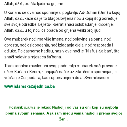
Allah, dž.š., prašta ljudima grijehe.
U Kur'anu se ova noć spominje u poglavlju Ad-Duhan (Dim) u kojoj
Allah, dž.š., kaže da je to blagoslovljena noć u kojoj Bog određuje
sve svoje odredbe. Lejletu-l-berat znači oslobađanje, čišćenje.
Allah, dž.š., u toj noći oslobađa od grijeha veliki broj ljudi.
Ova mubarek noć ima više imena, noć polovine ša'bana, noć
oprosta, noć oslobođenja, noć izlaganja djela, noć rasporeda i
odluke. Po časnome hadisu, naziv ove noći je “Nisfuš-Ša‘ban”, što
znači polovina mjeseca ša'bana.
Tradicionalno muslimani ovog podneblja mubarek noći provode
učeći Kur'an-i-Kerim, klanjajući nafile uz zikr-često spominjanje i
veličanje Gospodara, kao i upućivanjem dova Svemilosnom.
www.islamskazajednica.ba
Poslanik s.a.w.s je rekao:
Najbolji od vas su oni koji su najbolji
prema svojim ženama. A ja sam među vama najbolji prema svojoj
ženi.