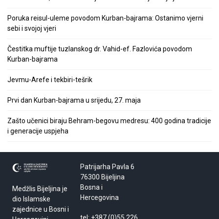
Poruka reisul-uleme povodom Kurban-bajrama: Ostanimo vjerni
sebi i svojoj vjeri
Čestitka muftije tuzlanskog dr. Vahid-ef. Fazlovića povodom
Kurban-bajrama
Jevmu-Arefe i tekbiri-tešrik
Prvi dan Kurban-bajrama u srijedu, 27. maja
Zašto učenici biraju Behram-begovu medresu: 400 godina tradicije
i generacije uspjeha
Patrijarha Pavla 6
76300 Bijeljina
Bosna i
Medžlis Bijeljina je
Hercegovina
dio Islamske
zajednice u Bosni i
tel: +387 (0)55 226