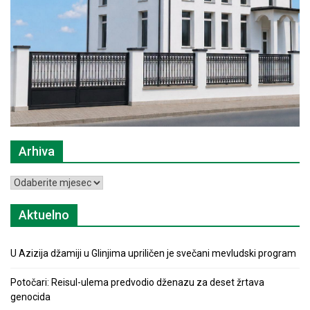
Arhiva
Arhiva
Aktuelno
U Azizija džamiji u Glinjima upriličen je svečani mevludski program
Potočari: Reisul-ulema predvodio dženazu za deset žrtava
genocida