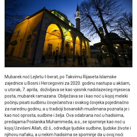
Mubarek noć Lejletu-l-berat, po Takvimu Rijaseta Islamske
zajednice u Bosni i Hercegovini za 2020. godinu nastupa u akšam,
u utorak, 7. aprila, doživljava se kao vjesnik nadolazećeg mjeseca
posta, mubarek ramazana. Obilježava se i kao noć u kojoj meleki
počinju pisati sudbinu čovječanstva i svakog čovjeka pojedinačno
za narednu godinu, a u tradiciji bosanskih muslimana poznata je i
kao noć oprosta, sudbine i želja. Ova odabrana noć u hadisima,
predajama Poslanika Muhammeda, a.s., se spominje kao noć u
kojoj Uzvišeni Allah, dž.š., određuje ljudske sudbine, ljudske živote i
njihovu nafaku, a u nekim hadisima se spominje da u ovoj noći