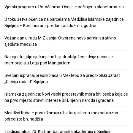
Vjerski program u Potočarima: Ovdje je počinjeno planetarno zlo
U toku žetva pšenice na parcelama Medžlisa Islamske zajednice
Bijeljina – Kontinuiran i predan rad duži niz godina
Važan dan u radu MIZ Janja: Otvoreno novo administrativno
sjedište medžlisa
Na mjestu gdje sjećanje ne blijedi: obilježene dvije decenije
memorijala u Logu pod Mangartom
Svečani ispraćaj predškolaca u Mektebu za predškolski uzrast
„Dječija radost“ Bijeljina
Islamska zajednica: Novi visoki predstavnik mora biti osoba koja će
na prvo mjesto staviti interese BiH, njenih naroda i građana
Mesdžid Kuba – prva džamija u historiji islama i nezaobilazno
odredište bh. hadžija
Tradicionalna, 23. Kurban-bajramska akademija u Bijeljini