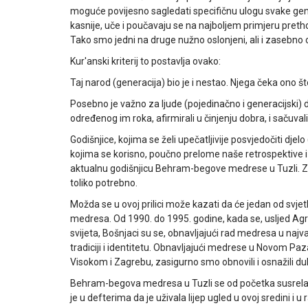
moguće povijesno sagledati specifičnu ulogu svake gener
kasnije, uče i poučavaju se na najboljem primjeru preth
Tako smo jedni na druge nužno oslonjeni, ali i zasebno 
Kur'anski kriterij to postavlja ovako:
Taj narod (generacija) bio je i nestao. Njega čeka ono što
Posebno je važno za ljude (pojedinačno i generacijski) 
određenog im roka, afirmirali u činjenju dobra, i sačuval
Godišnjice, kojima se želi upečatljivije posvjedočiti djel
kojima se korisno, poučno prelome naše retrospektive i p
aktualnu godišnjicu Behram-begove medrese u Tuzli. Za
toliko potrebno.
Možda se u ovoj prilici može kazati da će jedan od svjetl
medresa. Od 1990. do 1995. godine, kada se, usljed Agre
svijeta, Bošnjaci su se, obnavljajući rad medresa u najva
tradiciji i identitetu. Obnavljajući medrese u Novom Paza
Visokom i Zagrebu, zasigurno smo obnovili i osnažili d
Behram-begova medresa u Tuzli se od početka susrela 
je u defterima da je uživala lijep ugled u ovoj sredini 