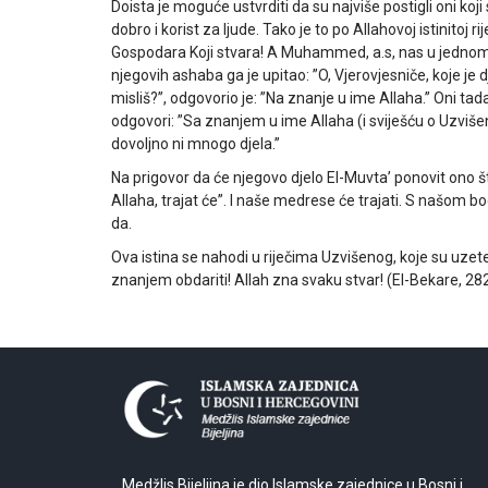
Doista je moguće ustvrditi da su najviše postigli oni koj
dobro i korist za ljude. Tako je to po Allahovoj istinitoj 
Gospodara Koji stvara! A Muhammed, a.s, nas u jednom 
njegovih ashaba ga je upitao: ”O, Vjerovjesniče, koje je d
misliš?”, odgovorio je: ”Na znanje u ime Allaha.” Oni tad
odgovori: ”Sa znanjem u ime Allaha (i sviješću o Uzvišen
dovoljno ni mnogo djela.”
Na prigovor da će njegovo djelo El-Muvta’ ponovit ono št
Allaha, trajat će”. I naše medrese će trajati. S našom
da.
Ova istina se nahodi u riječima Uzvišenog, koje su uzete
znanjem obdariti! Allah zna svaku stvar! (El-Bekare, 282
Medžlis Bijeljina je dio Islamske zajednice u Bosni i