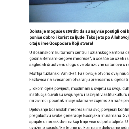
Doista je moguće ustvrditi da su najviše postigli oni 
poniče dobro i korist za ljude. Tako je to po Allahovoj
čitaj u ime Gospodara Koji stvara!
U Bosanskom kulturnom centru Tuzlanskog kantona dana
godina Behram-begove medrese“, a učešće će uzeti i svoj
sagledati društvenu ulogu ove obrazovne ustanove u r
Muftija tuzlanski Vahid-ef. Fazlović je otvorio ovaj nau
Fazlovića na svečanom otvaranju prenosimo u cijelosti:
„Tokom cijele povijesti, muslimani u svijetu su svoju d
institucija čuvali su svoju vjeru i razvijali vlastitu kultur
mi živimo i početak misije islama vezujemo za naše pr
Djelovanje bosanskih medresa ima svoj povijesni kontinui
pregalaštvu svake generacije Bošnjaka muslimana. Svaka
spajale u neraskidivi niz koji traje više od pet stoljeća
uvažimo sociološke teorije po kojima se djelovanje jed