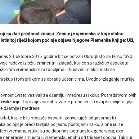
koji su dali prednost znanju. Znanje je sjemenka iz koje stalno
 istinitoj riječi kojom počinje objava Njegove Plemenite Knjige: Uči,
s 20. oktobra 2016. godine bit će održan Okrugli sto na temu “390
e radove izložiti eminentni izlagači, koji će sa različitih aspekata
azličitim vremenskim razdobljima i društvenim okolnostima.
čni skup i tom prilikom se obratio učesnicima. Uvodno izlaganje muftije
uhovnost čvrsto vezivali za džamiju i medresu (školu). Posredstvom ovih
u i civilizaciju. Taj svojevrsni obrazac je prenesen i u ovaj dio svijeta gdje
ve džamije i medrese.
tet, koji je bilo moguće ostvariti zahvaljujući odgovornosti i
 od njih je predstavljala po jednu postojanu halku, a one su se
. U tom vremenu, istakli su se doprinosi petnaestak generacija, ako
ne generacije smješta u vremensku epohu od trideset godina. Tako je