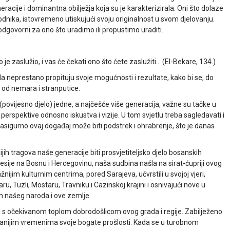
acije i dominantna obilježja koja su je karakterizirala. Oni što dolaze
odnika, istovremeno utiskujući svoju originalnost u svom djelovanju.
odgovorni za ono što uradimo ili propustimo uraditi.
 je zaslužio, i vas će čekati ono što ćete zaslužiti… (El-Bekare, 134.)
da neprestano propituju svoje mogućnosti i rezultate, kako bi se, do
i od nemara i stranputice.
o (povijesno djelo) jedne, a najčešće više generacija, važne su tačke u
erspektive odnosno iskustva i vizije. U tom svjetlu treba sagledavati i
sigurno ovaj događaj može biti podstrek i ohrabrenje, što je danas
ijih tragova naše generacije biti prosvjetiteljsko djelo bosanskih
sije na Bosnu i Hercegovinu, naša sudbina našla na sirat-ćupriji ovog
žnijim kulturnim centrima, pored Sarajeva, učvrstili u svojoj vjeri,
ru, Tuzli, Mostaru, Travniku i Cazinskoj krajini i osnivajući nove u
uh našeg naroda i ove zemlje.
s očekivanom toplom dobrodošlicom ovog grada i regije. Zabilježeno
i u ranijim vremenima svoje bogate prošlosti. Kada se u turobnom