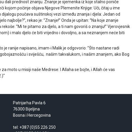
i su dali prednost znanju. Znanje je sjemenka iz koje stalno poniče
riječi kojom počinje objava Njegove Plemenite Knjige: Uči, čitaj u ime
dijalogu poučava suštinskoj vezi između znanja i djela: Jedan od
jelo najbolje?”, rekao je: ”Znanje!” Onda je upitan: ”Na koje znanje
a rekoše: ”Mi te pitamo za djelo, a ti nam govoriš o znanju!” Vjerovjesnik
om) i malo djelo će biti vrijedno i dovoljno, a sa neznanjem neće biti
o je ranije napisano, imam-i Malik je odgovorio: ”Što nastane radi
 bogobojaznošću i sviješću, našim takvalukom, i našim znanjem, ako Bog
 za moto u misiji naše Medrese: I Allaha se bojte, i Allah će vas
.)“
Patrijarha Pavla 6
76300 Bijeljina
Bosna i Hercegovina
tel: +387 (0)55 226 250