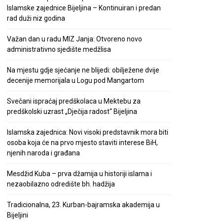
Islamske zajednice Bijeljina – Kontinuiran i predan
rad duži niz godina
Važan dan u radu MIZ Janja: Otvoreno novo
administrativno sjedište medžlisa
Na mjestu gdje sjećanje ne blijedi: obilježene dvije
decenije memorijala u Logu pod Mangartom
Svečani ispraćaj predškolaca u Mektebu za
predškolski uzrast „Dječija radost“ Bijeljina
Islamska zajednica: Novi visoki predstavnik mora biti
osoba koja će na prvo mjesto staviti interese BiH,
njenih naroda i građana
Mesdžid Kuba – prva džamija u historiji islama i
nezaobilazno odredište bh. hadžija
Tradicionalna, 23. Kurban-bajramska akademija u
Bijeljini