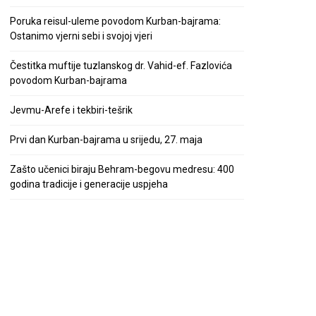
Poruka reisul-uleme povodom Kurban-bajrama:
Ostanimo vjerni sebi i svojoj vjeri
Čestitka muftije tuzlanskog dr. Vahid-ef. Fazlovića
povodom Kurban-bajrama
Jevmu-Arefe i tekbiri-tešrik
Prvi dan Kurban-bajrama u srijedu, 27. maja
Zašto učenici biraju Behram-begovu medresu: 400
godina tradicije i generacije uspjeha