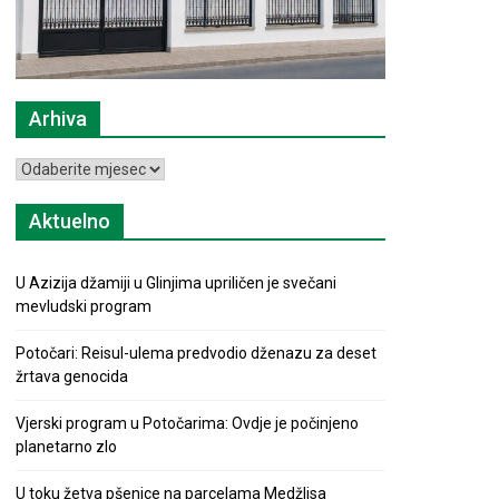
Arhiva
Arhiva
Aktuelno
U Azizija džamiji u Glinjima upriličen je svečani
mevludski program
Potočari: Reisul-ulema predvodio dženazu za deset
žrtava genocida
Vjerski program u Potočarima: Ovdje je počinjeno
planetarno zlo
U toku žetva pšenice na parcelama Medžlisa