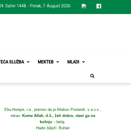
24. Safer 1448. - Petak, 7. August 2026.
TEĆA SLUŽBA
MEKTEB
MLADI
Ebu-Hurejre, r.a., prenosi da je Allahov Poslanik, s.a.v.s.,
rekao:
Kome Allah, d.š., želi dobro, stavi ga na
kušnju
– belaj.
Hadis bilježi: Buhari