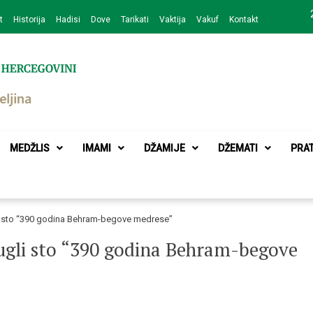
t
Historija
Hadisi
Dove
Tarikati
Vaktija
Vakuf
Kontakt
zajednice Bijeljina
MEDŽLIS
IMAMI
DŽAMIJE
DŽEMATI
PRA
li sto “390 godina Behram-begove medrese”
rugli sto “390 godina Behram-begove