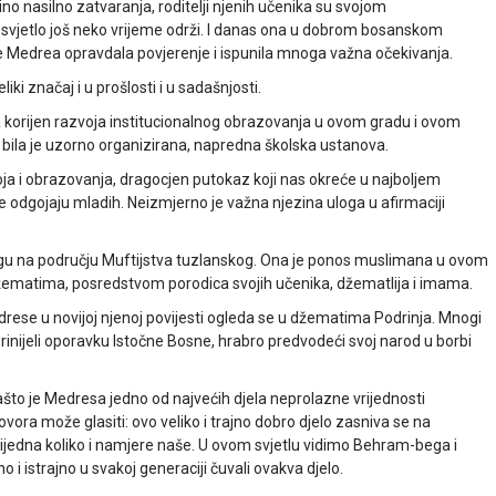
no nasilno zatvaranja, roditelji njenih učenika su svojom
svjetlo još neko vrijeme održi. I danas ona u dobrom bosanskom
 je Medrea opravdala povjerenje i ispunila mnoga važna očekivanja.
ki značaj i u prošlosti i u sadašnjosti.
orijen razvoja institucionalnog obrazovanja u ovom gradu i ovom
bila je uzorno organizirana, napredna školska ustanova.
ja i obrazovanja, dragocjen putokaz koji nas okreće u najboljem
odgojaju mladih. Neizmjerno je važna njezina uloga u afirmaciji
 na području Muftijstva tuzlanskog. Ona je ponos muslimana u ovom
džematima, posredstvom porodica svojih učenika, džematlija i imama.
se u novijoj njenoj povijesti ogleda se u džematima Podrinja. Mnogi
rinijeli oporavku Istočne Bosne, hrabro predvodeći svoj narod u borbi
to je Medresa jedno od najvećih djela neprolazne vrijednosti
vora može glasiti: ovo veliko i trajno dobro djelo zasniva se na
 vrijedna koliko i namjere naše. U ovom svjetlu vidimo Behram-bega i
 i istrajno u svakoj generaciji čuvali ovakva djelo.