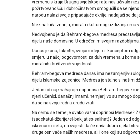
vremenu s kraja Drugog svjetskog rata naslućivalo njezi
požrtvovanošću i dobročinstvom omogućili da se njeno 
narodu nalazi svoje pripadajuće okrilje, nadajaći se da
Njezina luča znanja, morala i kulturnog uzdizanja ima veli
Nedvojbeno je da Behram-begova medresa predstavlja k
dijelu naše domovine. U određenim svojim razdobljima, 
Danas je ona, također, svojom idejom i konceptom odgo
smjeru u našoj odgovornosti za duh vremena u kome se 
moralnih društvenih vrijednosti.
Behram-begova medresa danas ima nezamjenjivu ulogu
dijelu Islamske zajednice. Medresa je stalno s našim 
Jedan od najznačajnijih doprinosa Behram-begove medre
njeni učenici, današnji imami, nemjerljivo su mnogo dop
da se na svoju rodnu grudu vrati.
Na čemu se temelje ovako važni doprinosi Medrese? Zaš
(sadekatul-džarije/el-bakijat es-salihat)? Jedan od odgo
iskrenom nijetu, na svijesti da će naša dobra djela biti
druge osnivače naših medresa, ali i one koji su odgovorno