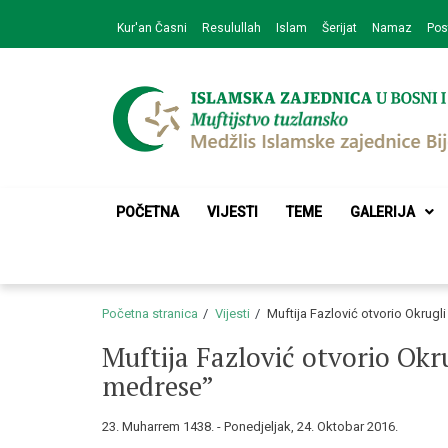
Skip
Skip
Kur'an Časni
Resulullah
Islam
Šerijat
Namaz
Pos
to
to
navigation
content
Medžlis Islamske 
Službena web prezentacija
POČETNA
VIJESTI
TEME
GALERIJA
Početna stranica
Vijesti
Muftija Fazlović otvorio Okrug
Muftija Fazlović otvorio Ok
medrese”
23. Muharrem 1438. - Ponedjeljak, 24. Oktobar 2016.