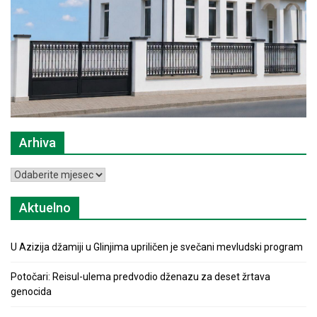
Arhiva
Arhiva
Aktuelno
U Azizija džamiji u Glinjima upriličen je svečani mevludski program
Potočari: Reisul-ulema predvodio dženazu za deset žrtava
genocida