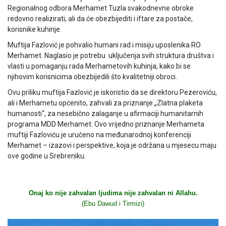
Regionalnog odbora Merhamet Tuzla svakodnevne obroke
redovno realizirati, ali da će obezbijediti i iftare za postače,
korisnike kuhinje.
Muftija Fazlović je pohvalio humani rad i misiju uposlenika RO
Merhamet. Naglasio je potrebu uključenja svih struktura društva i
vlasti u pomaganju rada Merhametovih kuhinja, kako bi se
njihovim korisnicima obezbijedili što kvalitetniji obroci.
Ovu priliku muftija Fazlović je iskoristio da se direktoru Pezeroviću,
ali i Merhametu općenito, zahvali za priznanje „Zlatna plaketa
humanosti“, za nesebično zalaganje u afirmaciji humanitarnih
programa MDD Merhamet. Ovo vrijedno priznanje Merhameta
muftiji Fazloviću je uručeno na međunarodnoj konferenciji
Merhamet – izazovi i perspektive, koja je održana u mjesecu maju
ove godine u Srebreniku.
Onaj ko nije zahvalan ljudima nije zahvalan ni Allahu.
(Ebu Dawud i Tirmizi)