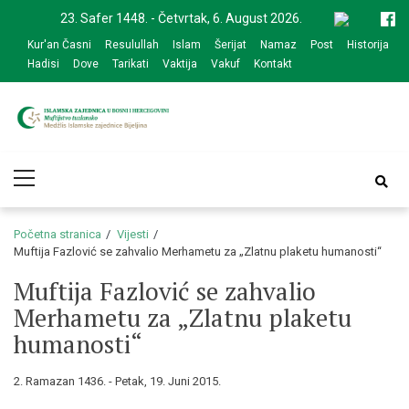
Skip
Skip
23. Safer 1448. - Četvrtak, 6. August 2026.
to
to
Kur'an Časni
Resulullah
Islam
Šerijat
Namaz
Post
Historija
navigation
content
Hadisi
Dove
Tarikati
Vaktija
Vakuf
Kontakt
Medžlis Islamske
Službena web prezentacija
Primary
zajednice Bijeljina
Menu
Početna stranica
Vijesti
Muftija Fazlović se zahvalio Merhametu za „Zlatnu plaketu humanosti“
Muftija Fazlović se zahvalio
Merhametu za „Zlatnu plaketu
humanosti“
2. Ramazan 1436. - Petak, 19. Juni 2015.