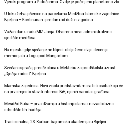
Vjerski program u Potočarima: Ovdje je počinjeno planetarno zlo
U toku žetva pšenice na parcelama Medžlisa Islamske zajednice
Bijeljina – Kontinuiran i predan rad duži niz godina
Važan dan u radu MIZ Janja: Otvoreno novo administrativno
sjedište medžlisa
Na mjestu gdje sjećanje ne blijedi: obilježene dvije decenije
memorijala u Logu pod Mangartom
Svečani ispraćaj predškolaca u Mektebu za predškolski uzrast
„Dječija radost“ Bijeljina
Islamska zajednica: Novi visoki predstavnik mora biti osoba koja će
na prvo mjesto staviti interese BiH, njenih naroda i građana
Mesdžid Kuba – prva džamija u historiji islama i nezaobilazno
odredište bh. hadžija
Tradicionalna, 23. Kurban-bajramska akademija u Bijeljini