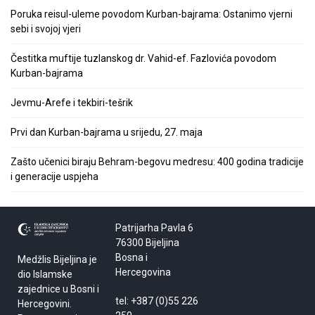
Poruka reisul-uleme povodom Kurban-bajrama: Ostanimo vjerni
sebi i svojoj vjeri
Čestitka muftije tuzlanskog dr. Vahid-ef. Fazlovića povodom
Kurban-bajrama
Jevmu-Arefe i tekbiri-tešrik
Prvi dan Kurban-bajrama u srijedu, 27. maja
Zašto učenici biraju Behram-begovu medresu: 400 godina tradicije
i generacije uspjeha
Patrijarha Pavla 6
76300 Bijeljina
Bosna i
Medžlis Bijeljina je
Hercegovina
dio Islamske
zajednice u Bosni i
tel: +387 (0)55 226
Hercegovini.