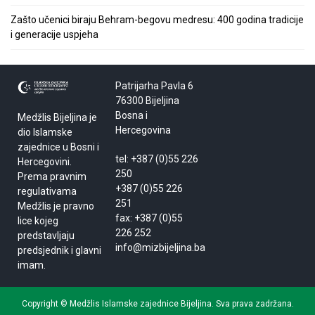
Zašto učenici biraju Behram-begovu medresu: 400 godina tradicije
i generacije uspjeha
Patrijarha Pavla 6
76300 Bijeljina
Bosna i
Medžlis Bijeljina je
Hercegovina
dio Islamske
zajednice u Bosni i
tel: +387 (0)55 226
Hercegovini.
250
Prema pravnim
+387 (0)55 226
regulativama
251
Medžlis je pravno
fax: +387 (0)55
lice kojeg
226 252
predstavljaju
info@mizbijeljina.ba
predsjednik i glavni
imam.
Copyright © Medžlis Islamske zajednice Bijeljina. Sva prava zadržana.