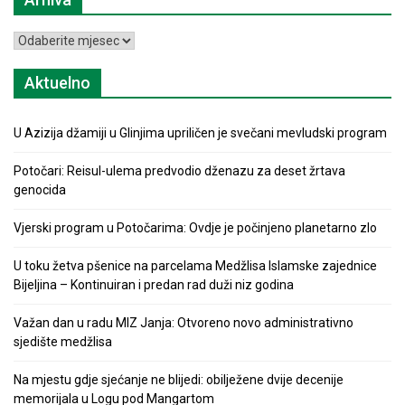
Arhiva
Aktuelno
U Azizija džamiji u Glinjima upriličen je svečani mevludski program
Potočari: Reisul-ulema predvodio dženazu za deset žrtava
genocida
Vjerski program u Potočarima: Ovdje je počinjeno planetarno zlo
U toku žetva pšenice na parcelama Medžlisa Islamske zajednice
Bijeljina – Kontinuiran i predan rad duži niz godina
Važan dan u radu MIZ Janja: Otvoreno novo administrativno
sjedište medžlisa
Na mjestu gdje sjećanje ne blijedi: obilježene dvije decenije
memorijala u Logu pod Mangartom