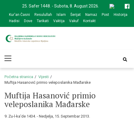
Skip
Skip
25. Safer 1448. - Subota, 8. August 2026.
to
to
Kur'an Časni
Resulullah
Islam
Šerijat
Namaz
Post
Historija
navigation
content
Hadisi
Dove
Tarikati
Vaktija
Vakuf
Kontakt
Medžlis Islamske
Službena web prezentacija
Primary
zajednice Bijeljina
Menu
Početna stranica
Vijesti
Muftija Hasanović primio veleposlanika Mađarske
Muftija Hasanović primio
veleposlanika Mađarske
9. Zu-l-ka'de 1434. - Nedjelja, 15. Septembar 2013.