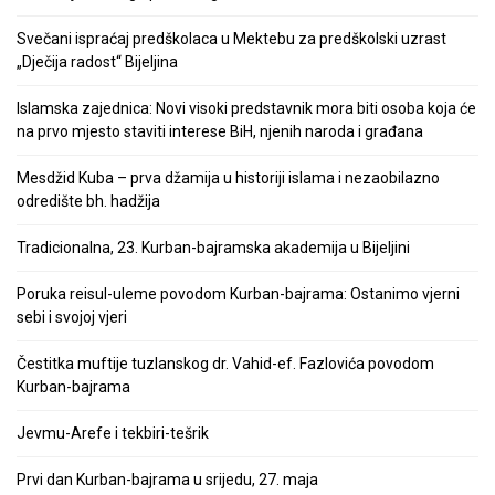
Svečani ispraćaj predškolaca u Mektebu za predškolski uzrast
„Dječija radost“ Bijeljina
Islamska zajednica: Novi visoki predstavnik mora biti osoba koja će
na prvo mjesto staviti interese BiH, njenih naroda i građana
Mesdžid Kuba – prva džamija u historiji islama i nezaobilazno
odredište bh. hadžija
Tradicionalna, 23. Kurban-bajramska akademija u Bijeljini
Poruka reisul-uleme povodom Kurban-bajrama: Ostanimo vjerni
sebi i svojoj vjeri
Čestitka muftije tuzlanskog dr. Vahid-ef. Fazlovića povodom
Kurban-bajrama
Jevmu-Arefe i tekbiri-tešrik
Prvi dan Kurban-bajrama u srijedu, 27. maja