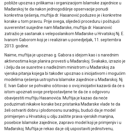
pobliže upozna s prilikama i organizacijom Islamske zajednice u
Mađarskoj te da nakon jednogodišnje opservacije ponudi
konkretna rješenja, muftija dr. Hasanović poduzeo je i konkretne
korake u tom pravcu. Prije svega, slijedeći proceduru i poštujući
suverenitet susjedne nam Mađarske, muftija dr. Hasanović
zatražio je sastanak s veleposlanikom Mađarske u Hrvatskoj Nj. E.
Ivanom Gaborom koji je i realiziran u ponedjeljak, 11. septembra
2013. godine.
Naime, muftija je upoznao g. Gabora s idejom kao i s narednim
aktivnostima koje planira provesti u Mađarskoj. Svakako, izrazio je
i želju da se susretne s nadležnim ministrom u Mađarskoj za
vjerska pitanja kojega bi također upoznao s inicijativom i mogućim
modelima rješenja ustrojstva Islamske zajednice u Mađarskoj. Nj.
E. Ivan Gabor se pohvalno očitovao o ovoj inicijativi kazavši da će s
istom upoznati svoje pretpostavljene te da će o odgovoru
obavijestiti muftiju Hasanovića. Muftija je kazao da neće
poduzimati nikakve korake bez pristanka Mađarske vlade te da
želi ostvariti dobru i plodonosnu suradnju, budući da je model
primijenjen u Hrvatskoj u cilju zaštite prava vjerskih manjina,
posebice Islamske zajednice, zapravo model koji je primjenjiv i u
Mađarskoj. Muftija je rekao da je cilj uspostaviti jedinstvenu,