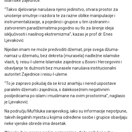
Islamske zajednice.
“Takvo djelovanje narušava njeno jedinstvo, otvara prostor za
unošenje smutnje i razdora te za razne oblike manipulacije i
instrumentalizacije, a pojedinci i grupice u tim izoliranim i
zatvorenim paradžematima pogodno su tlo za širenje ideja
isključivosti i nasilnog ekstremizma”, kazao je prof.dr. Enes
Ljevaković.
Nijedan imam ne može predvoditi džemat, prije svega džuma-
namaz u džematu, bez dekreta (murasela) nadležne islamske
vlasti, tj. reisu-l-uleme Islamske zajednice u Bosni i Hercegovini i
obavljanje te dužnosti bez murasele narušava institucionalni
autoritet Zajednice i reisu-l-uleme.
“To je zapravo pokušaj da se kroz anarhiju i nered uspostave
paralelni džemati i zajednica, s dalekosežnim negativnim
posljedicama po islam i muslimane na ovim prostorima”, naglasio
je Ljevaković.
Na području Muftiluka sarajevskog, iako su informacije nepotpune,
takvih ilegalnih mjesta u kojima određene osobe i grupice obavljaju
neke vjerske obrede ima desetak.