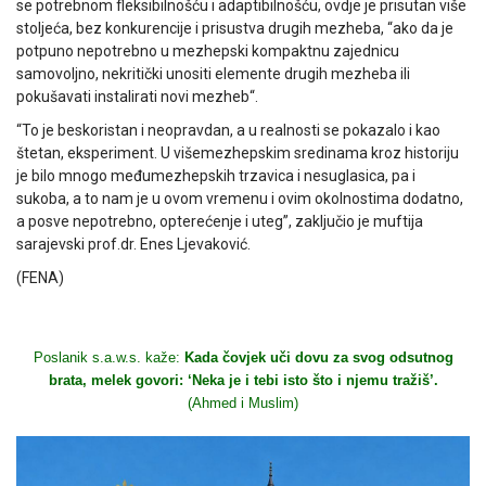
se potrebnom fleksibilnošću i adaptibilnošću, ovdje je prisutan više
stoljeća, bez konkurencije i prisustva drugih mezheba, “ako da je
potpuno nepotrebno u mezhepski kompaktnu zajednicu
samovoljno, nekritički unositi elemente drugih mezheba ili
pokušavati instalirati novi mezheb“.
“To je beskoristan i neopravdan, a u realnosti se pokazalo i kao
štetan, eksperiment. U višemezhepskim sredinama kroz historiju
je bilo mnogo međumezhepskih trzavica i nesuglasica, pa i
sukoba, a to nam je u ovom vremenu i ovim okolnostima dodatno,
a posve nepotrebno, opterećenje i uteg”, zaključio je muftija
sarajevski prof.dr. Enes Ljevaković.
(FENA)
Poslanik s.a.w.s. kaže:
Kada čovjek uči dovu za svog odsutnog
brata, melek govori: ‘Neka je i tebi isto što i njemu tražiš’.
(Ahmed i Muslim)