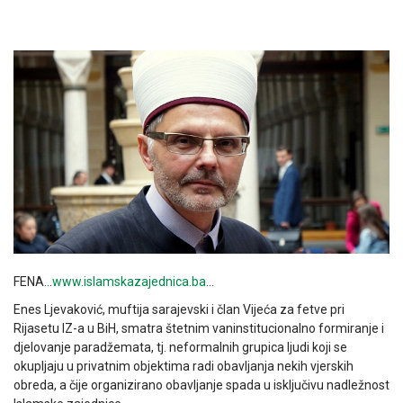
FENA…
www.islamskazajednica.ba
…
Enes Ljevaković, muftija sarajevski i član Vijeća za fetve pri
Rijasetu IZ-a u BiH, smatra štetnim vaninstitucionalno formiranje i
djelovanje paradžemata, tj. neformalnih grupica ljudi koji se
okupljaju u privatnim objektima radi obavljanja nekih vjerskih
obreda, a čije organizirano obavljanje spada u isključivu nadležnost