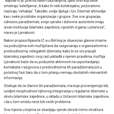
“Najviše ih je, prema našim saznanjima, djelo onih koji sebe
smatraju ‘selefijama’, ili kako ih neki kolokvijalno, pežorativno
nazivaju ‘vehabije’. Također, ovdje djeluje i tzv. Džemat ahmedije
kao i neke prošiitske organizacije i grupice. Sve ove grupacije,
odnosno paradžemati, svoje vjerske i duhovne autoritete imaju
izvan institucije Islamske zajednice, njezinih organa i ustanova”,
naveo je Ljevaković.
Nakon propisa Rijaseta IZ-a u BiH koji je obavezao glavne imame
na područjima svih muftijstava da razgovaraju s organizatorima i
predvodnicima, nelegalnih džemata, kako bi se oni pripojili
Islamskoj zajednici i svoj rad uskladili s njenim pravilima, muftija
Ljevaković kaže da su poduzete aktivnosti na uspostavljanju
kontakata i razgovora s predvodnicima tih paradžemata još u
početnoj fazi tako da o tom pitanju nemaju dostatnih relevantnih
informacija.
Očekuje da će članovi tih paradžemata, ma koje provenijencije bili,
uvidjeti neophodnost njihovog integriranja u regularne džemate u
okviru Islamske zajednice, u skladu s Ustavom Islamske zajednice,
i da u tom smislu neće biti većih problema.
Sva mjesta u kojima se obavljaju vjerski obredi mimo struktura