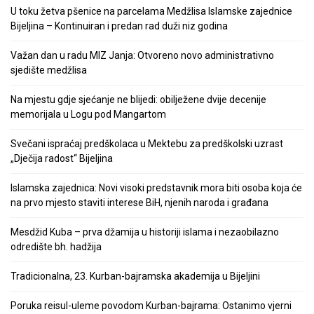
U toku žetva pšenice na parcelama Medžlisa Islamske zajednice
Bijeljina – Kontinuiran i predan rad duži niz godina
Važan dan u radu MIZ Janja: Otvoreno novo administrativno
sjedište medžlisa
Na mjestu gdje sjećanje ne blijedi: obilježene dvije decenije
memorijala u Logu pod Mangartom
Svečani ispraćaj predškolaca u Mektebu za predškolski uzrast
„Dječija radost“ Bijeljina
Islamska zajednica: Novi visoki predstavnik mora biti osoba koja će
na prvo mjesto staviti interese BiH, njenih naroda i građana
Mesdžid Kuba – prva džamija u historiji islama i nezaobilazno
odredište bh. hadžija
Tradicionalna, 23. Kurban-bajramska akademija u Bijeljini
Poruka reisul-uleme povodom Kurban-bajrama: Ostanimo vjerni