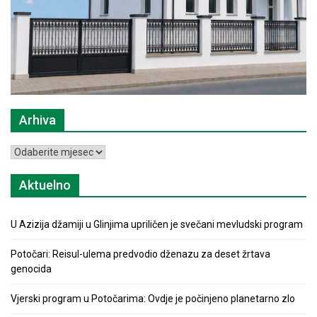
Arhiva
Arhiva
Aktuelno
U Azizija džamiji u Glinjima upriličen je svečani mevludski program
Potočari: Reisul-ulema predvodio dženazu za deset žrtava
genocida
Vjerski program u Potočarima: Ovdje je počinjeno planetarno zlo