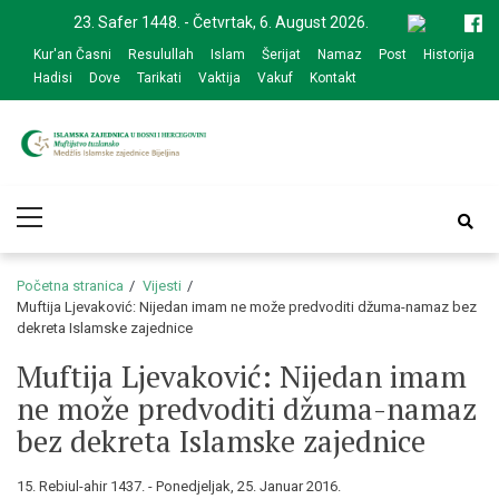
Skip
Skip
23. Safer 1448. - Četvrtak, 6. August 2026.
to
to
Kur'an Časni
Resulullah
Islam
Šerijat
Namaz
Post
Historija
navigation
content
Hadisi
Dove
Tarikati
Vaktija
Vakuf
Kontakt
Medžlis Islamske
Službena web prezentacija
Primary
zajednice Bijeljina
Menu
Početna stranica
Vijesti
Muftija Ljevaković: Nijedan imam ne može predvoditi džuma-namaz bez
dekreta Islamske zajednice
Muftija Ljevaković: Nijedan imam
ne može predvoditi džuma-namaz
bez dekreta Islamske zajednice
15. Rebiul-ahir 1437. - Ponedjeljak, 25. Januar 2016.