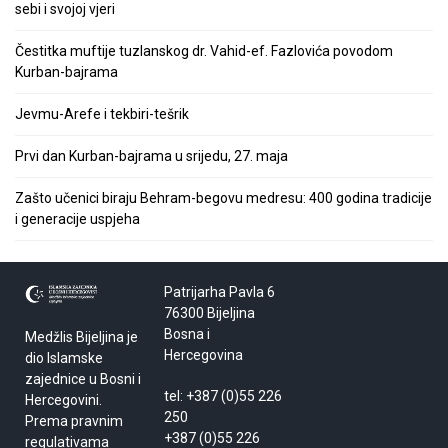
sebi i svojoj vjeri
Čestitka muftije tuzlanskog dr. Vahid-ef. Fazlovića povodom
Kurban-bajrama
Jevmu-Arefe i tekbiri-tešrik
Prvi dan Kurban-bajrama u srijedu, 27. maja
Zašto učenici biraju Behram-begovu medresu: 400 godina tradicije
i generacije uspjeha
Patrijarha Pavla 6
76300 Bijeljina
Bosna i
Medžlis Bijeljina je
Hercegovina
dio Islamske
zajednice u Bosni i
tel: +387 (0)55 226
Hercegovini.
250
Prema pravnim
+387 (0)55 226
regulativama