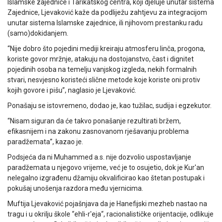
Islamske zajednice i Tarikatskog centra, koji djeluje unutar sistema
Zajednice, Ljevaković kaže da podliježu zahtjevu za integracijom
unutar sistema Islamske zajednice, ili njihovom prestanku radu
(samo)dokidanjem.
“Nije dobro što pojedini mediji kreiraju atmosferu linča, progona,
koriste govor mržnje, atakuju na dostojanstvo, čast i dignitet
pojedinih osoba na temelju vanjskog izgleda, nekih formalnih
stvari, nesvjesno koristeći slične metode koje koriste oni protiv
kojih govore i pišu”, naglasio je Ljevaković.
Ponašaju se istovremeno, dodao je, kao tužilac, sudija i egzekutor.
“Nisam siguran da će takvo ponašanje rezultirati bržem,
efikasnijem i na zakonu zasnovanom rješavanju problema
paradžemata”, kazao je.
Podsjeća da ni Muhammed a.s. nije dozvolio uspostavljanje
paradžemata u njegovo vrijeme, već je to osujetio, dok je Kur'an
nelegalno izgrađenu džamiju okvalificirao kao štetan postupak i
pokušaj unošenja razdora među vjernicima.
Muftija Ljevaković pojašnjava da je Hanefijski mezheb nastao na
tragu i u okrilju škole “ehli-r'eja“, racionalističke orijentacije, odlikuje