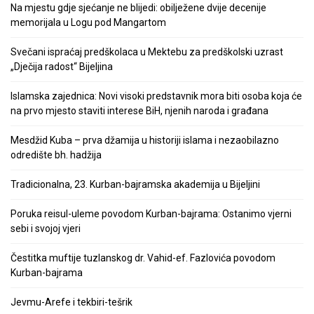
Na mjestu gdje sjećanje ne blijedi: obilježene dvije decenije
memorijala u Logu pod Mangartom
Svečani ispraćaj predškolaca u Mektebu za predškolski uzrast
„Dječija radost“ Bijeljina
Islamska zajednica: Novi visoki predstavnik mora biti osoba koja će
na prvo mjesto staviti interese BiH, njenih naroda i građana
Mesdžid Kuba – prva džamija u historiji islama i nezaobilazno
odredište bh. hadžija
Tradicionalna, 23. Kurban-bajramska akademija u Bijeljini
Poruka reisul-uleme povodom Kurban-bajrama: Ostanimo vjerni
sebi i svojoj vjeri
Čestitka muftije tuzlanskog dr. Vahid-ef. Fazlovića povodom
Kurban-bajrama
Jevmu-Arefe i tekbiri-tešrik