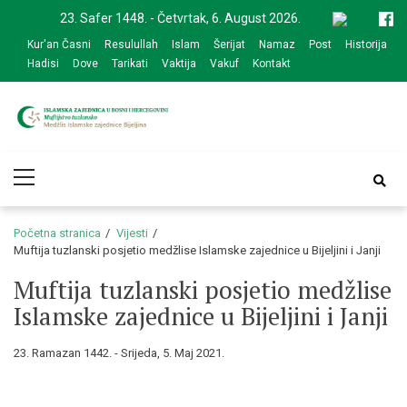
Skip
Skip
23. Safer 1448. - Četvrtak, 6. August 2026.
to
to
Kur'an Časni
Resulullah
Islam
Šerijat
Namaz
Post
Historija
navigation
content
Hadisi
Dove
Tarikati
Vaktija
Vakuf
Kontakt
Medžlis Islamske
Službena web prezentacija
Primary
zajednice Bijeljina
Menu
Početna stranica
Vijesti
Muftija tuzlanski posjetio medžlise Islamske zajednice u Bijeljini i Janji
Muftija tuzlanski posjetio medžlise
Islamske zajednice u Bijeljini i Janji
23. Ramazan 1442. - Srijeda, 5. Maj 2021.