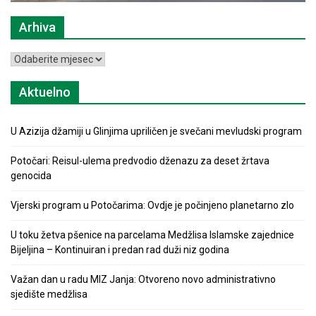
Arhiva
Arhiva
Aktuelno
U Azizija džamiji u Glinjima upriličen je svečani mevludski program
Potočari: Reisul-ulema predvodio dženazu za deset žrtava
genocida
Vjerski program u Potočarima: Ovdje je počinjeno planetarno zlo
U toku žetva pšenice na parcelama Medžlisa Islamske zajednice
Bijeljina – Kontinuiran i predan rad duži niz godina
Važan dan u radu MIZ Janja: Otvoreno novo administrativno
sjedište medžlisa