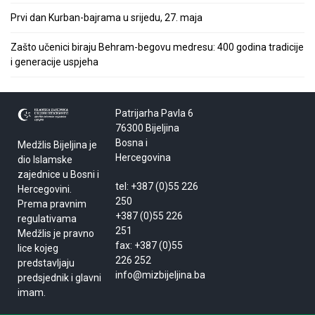
Prvi dan Kurban-bajrama u srijedu, 27. maja
Zašto učenici biraju Behram-begovu medresu: 400 godina tradicije
i generacije uspjeha
Patrijarha Pavla 6
76300 Bijeljina
Bosna i
Medžlis Bijeljina je
Hercegovina
dio Islamske
zajednice u Bosni i
tel: +387 (0)55 226
Hercegovini.
250
Prema pravnim
+387 (0)55 226
regulativama
251
Medžlis je pravno
fax: +387 (0)55
lice kojeg
226 252
predstavljaju
info@mizbijeljina.ba
predsjednik i glavni
imam.