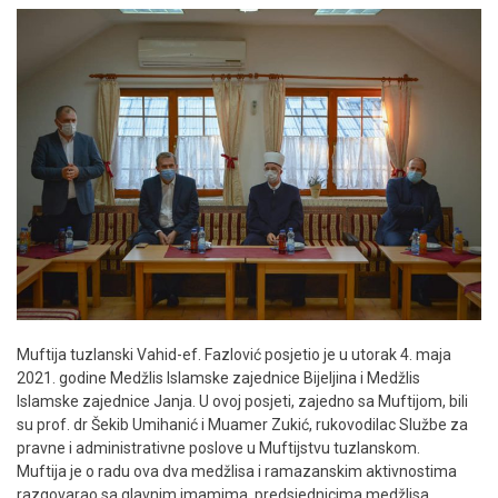
Muftija tuzlanski Vahid-ef. Fazlović posjetio je u utorak 4. maja
2021. godine Medžlis Islamske zajednice Bijeljina i Medžlis
Islamske zajednice Janja. U ovoj posjeti, zajedno sa Muftijom, bili
su prof. dr Šekib Umihanić i Muamer Zukić, rukovodilac Službe za
pravne i administrativne poslove u Muftijstvu tuzlanskom.
Muftija je o radu ova dva medžlisa i ramazanskim aktivnostima
razgovarao sa glavnim imamima, predsjednicima medžlisa,