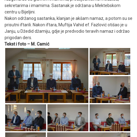
sekretarima i imamima. Sastanak je održana u Mektebskom
centru u Bijeljini.
Nakon održanog sastanka, klanjan je akšam namaz, a potom su se
prisutni iftarili. Nakon iftara, Muftija Vahid ef. Fazlović otišao je u
Janju, u Džedid džamiju, gdje je predvodio teravih namaz i održao
prigodan ders.
Tekst i foto – M. Camić