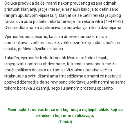
Odluka predviđa da će imami nakon proučenog ezana odmah
pristupiti klanjanju jacije i teravije na način kako je to definisano
ranijim uputstvom Rijaseta, tj. klanjat će se četiri rekata jacijskog
farza, dva puta po četiri rekata teravije i tri rekata vitra (4+4+4+3).
Ova uredba ima za cilj skraćivanje boravka vjernika u džamijama.
Vjernici će, podsjećamo, kao i za dnevne namaze morati
upotrebljavati zaštitne maske, vršiti dezinfekciju ruku, obuće pri
ulasku, poštivati fizičku distancu.
Također, vjernici će trebati koristiti ličnu serdžadu i tespih,
izbjegavati upotrebu abdesthane, te koristiti posebne kese za
obuću prilikom dolaska u džamiju. Vizualna uputstva već su
istaknuta na svim džamijama i mesdžidima a imami će nastaviti
pozivati džematlije da se revnosno pridržavaju ovih normi ne samo
tokom boravka u džamiji, nego i u javnom prostoru općenito.
Meni najbliži od vas bit će oni koji imaju najljepši ahlak, koji su
skrušeni i koji mire i zbližavaju.
(Tirmizi)