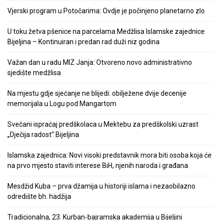
Vjerski program u Potočarima: Ovdje je počinjeno planetarno zlo
U toku žetva pšenice na parcelama Medžlisa Islamske zajednice
Bijeljina – Kontinuiran i predan rad duži niz godina
Važan dan u radu MIZ Janja: Otvoreno novo administrativno
sjedište medžlisa
Na mjestu gdje sjećanje ne blijedi: obilježene dvije decenije
memorijala u Logu pod Mangartom
Svečani ispraćaj predškolaca u Mektebu za predškolski uzrast
„Dječija radost“ Bijeljina
Islamska zajednica: Novi visoki predstavnik mora biti osoba koja će
na prvo mjesto staviti interese BiH, njenih naroda i građana
Mesdžid Kuba – prva džamija u historiji islama i nezaobilazno
odredište bh. hadžija
Tradicionalna, 23. Kurban-bajramska akademija u Bijeljini