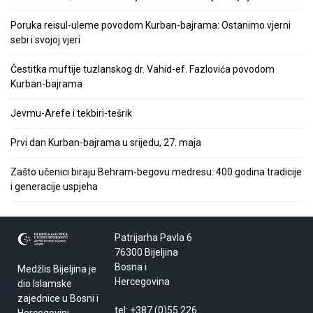
Poruka reisul-uleme povodom Kurban-bajrama: Ostanimo vjerni
sebi i svojoj vjeri
Čestitka muftije tuzlanskog dr. Vahid-ef. Fazlovića povodom
Kurban-bajrama
Jevmu-Arefe i tekbiri-tešrik
Prvi dan Kurban-bajrama u srijedu, 27. maja
Zašto učenici biraju Behram-begovu medresu: 400 godina tradicije
i generacije uspjeha
Patrijarha Pavla 6
76300 Bijeljina
Bosna i
Medžlis Bijeljina je
Hercegovina
dio Islamske
zajednice u Bosni i
tel: +387 (0)55 226