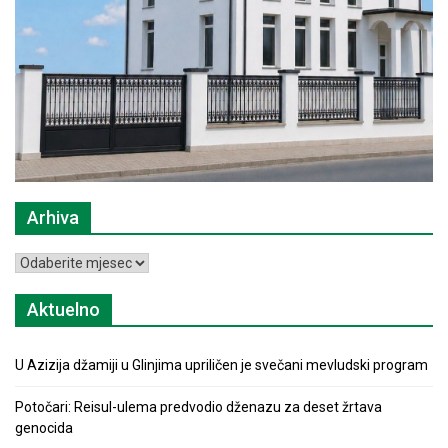
Arhiva
Arhiva
Aktuelno
U Azizija džamiji u Glinjima upriličen je svečani mevludski program
Potočari: Reisul-ulema predvodio dženazu za deset žrtava
genocida