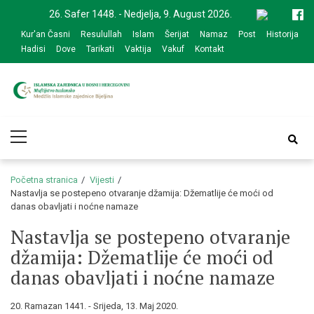
Skip
Skip
26. Safer 1448. - Nedjelja, 9. August 2026.
to
to
Kur'an Časni
Resulullah
Islam
Šerijat
Namaz
Post
Historija
navigation
content
Hadisi
Dove
Tarikati
Vaktija
Vakuf
Kontakt
Medžlis Islamske
Službena web prezentacija
Primary
zajednice Bijeljina
Menu
Početna stranica
Vijesti
Nastavlja se postepeno otvaranje džamija: Džematlije će moći od
danas obavljati i noćne namaze
Nastavlja se postepeno otvaranje
džamija: Džematlije će moći od
danas obavljati i noćne namaze
20. Ramazan 1441. - Srijeda, 13. Maj 2020.