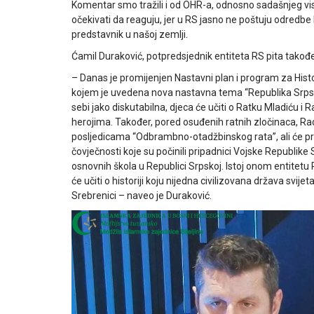
Komentar smo tražili i od OHR-a, odnosno sadašnjeg vis
očekivati da reaguju, jer u RS jasno ne poštuju odredbe
predstavnik u našoj zemlji.
Ćamil Duraković, potpredsjednik entiteta RS pita također
– Danas je promijenjen Nastavni plan i program za Histo
kojem je uvedena nova nastavna tema “Republika Srpsk
sebi jako diskutabilna, djeca će učiti o Ratku Mladiću i
herojima. Također, pored osuđenih ratnih zločinaca, Rad
posljedicama “Odbrambno-otadžbinskog rata”, ali će pres
čovječnosti koje su počinili pripadnici Vojske Republike
osnovnih škola u Republici Srpskoj. Istoj onom entitetu 
će učiti o historiji koju nijedna civilizovana država svije
Srebrenici – naveo je Duraković.