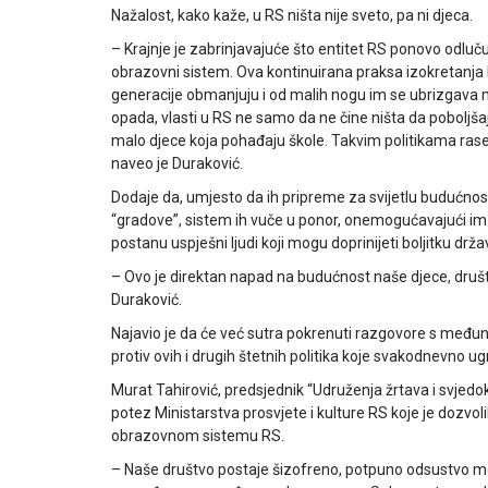
Nažalost, kako kaže, u RS ništa nije sveto, pa ni djeca.
– Krajnje je zabrinjavajuće što entitet RS ponovo odlučuj
obrazovni sistem. Ova kontinuirana praksa izokretanja h
generacije obmanjuju i od malih nogu im se ubrizgava 
opada, vlasti u RS ne samo da ne čine ništa da poboljšaj
malo djece koja pohađaju škole. Takvim politikama raselil
naveo je Duraković.
Dodaje da, umjesto da ih pripreme za svijetlu budućnost
“gradove”, sistem ih vuče u ponor, onemogućavajući im d
postanu uspješni ljudi koji mogu doprinijeti boljitku drža
– Ovo je direktan napad na budućnost naše djece, društv
Duraković.
Najavio je da će već sutra pokrenuti razgovore s među
protiv ovih i drugih štetnih politika koje svakodnevno ug
Murat Tahirović, predsjednik “Udruženja žrtava i svjedo
potez Ministarstva prosvjete i kulture RS koje je dozvoli
obrazovnom sistemu RS.
– Naše društvo postaje šizofreno, potpuno odsustvo mora