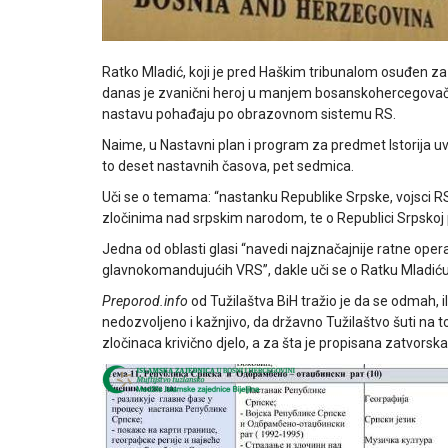
Ratko Mladić, koji je pred Haškim tribunalom osuđen za
danas je zvanični heroj u manjem bosanskohercegovač
nastavu pohađaju po obrazovnom sistemu RS.
Naime, u Nastavni plan i program za predmet Istorija u
to deset nastavnih časova, pet sedmica.
Uči se o temama: “nastanku Republike Srpske, vojsci R
zločinima nad srpskim narodom, te o Republici Srpskoj 
Jedna od oblasti glasi “navedi najznačajnije ratne operac
glavnokomandujućih VRS”, dakle uči se o Ratku Mladiću i
Preporod.info
od Tužilaštva BiH tražio je da se odmah, il
nedozvoljeno i kažnjivo, da državno Tužilaštvo šuti na t
zločinaca krivično djelo, a za šta je propisana zatvorska