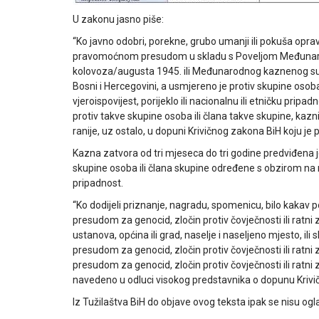
U zakonu jasno piše:
“Ko javno odobri, porekne, grubo umanji ili pokuša opravd
pravomoćnom presudom u skladu s Poveljom Međunaro
kolovoza/augusta 1945. ili Međunarodnog kaznenog sud
Bosni i Hercegovini, a usmjereno je protiv skupine osob
vjeroispovijest, porijeklo ili nacionalnu ili etničku pripa
protiv takve skupine osoba ili člana takve skupine, kaz
ranije, uz ostalo, u dopuni Krivičnog zakona BiH koju je 
Kazna zatvora od tri mjeseca do tri godine predviđena j
skupine osoba ili člana skupine određene s obzirom na rasu
pripadnost.
“Ko dodijeli priznanje, nagradu, spomenicu, bilo kakav po
presudom za genocid, zločin protiv čovječnosti ili ratni zlo
ustanova, općina ili grad, naselje i naseljeno mjesto, ili
presudom za genocid, zločin protiv čovječnosti ili ratni
presudom za genocid, zločin protiv čovječnosti ili ratni 
navedeno u odluci visokog predstavnika o dopunu Krivi
Iz Tužilaštva BiH do objave ovog teksta ipak se nisu oglas