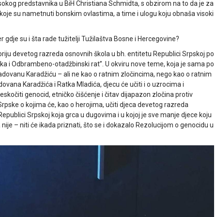
okog predstavnika u BiH Christiana Schmidta, s obzirom na to da je za
 koje su nametnuti bonskim ovlastima, a time i ulogu koju obnaša visoki
 gdje su i šta rade tužitelji Tužilaštva Bosne i Hercegovine?
riju devetog razreda osnovnih škola u bh. entitetu Republici Srpskoj po
a i Odbrambeno-otadžbinski rat”. U okviru nove teme, koja je sama po
 Radovanu Karadžiću – ali ne kao o ratnim zločincima, nego kao o ratnim
ovana Karadžića i Ratka Mladića, djecu će učiti i o uzrocima i
kočiti genocid, etničko čišćenje i čitav dijapazon zločina protiv
 Srpske o kojima će, kao o herojima, učiti djeca devetog razreda
Republici Srpskoj koja grca u dugovima i u kojoj je sve manje djece koju
ta nije – niti će ikada priznati, što se i dokazalo Rezolucijom o genocidu u