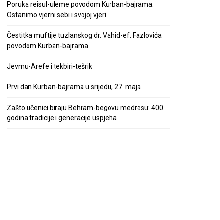
Poruka reisul-uleme povodom Kurban-bajrama:
Ostanimo vjerni sebi i svojoj vjeri
Čestitka muftije tuzlanskog dr. Vahid-ef. Fazlovića
povodom Kurban-bajrama
Jevmu-Arefe i tekbiri-tešrik
Prvi dan Kurban-bajrama u srijedu, 27. maja
Zašto učenici biraju Behram-begovu medresu: 400
godina tradicije i generacije uspjeha