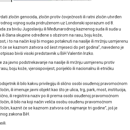
ati zločin genocida, zločin protiv čovječnosti ili ratni zločin utvrđen
dnog vojnog suda pridruženom uz Londonski sporazum od 8.
a za bivšu Jugoslaviju ili Međunarodnog kaznenog suda ili suda u
a ili člana skupine određene s obzirom na rasu, boju kože,
dnost, i to na način koji bi mogao potaknuti na nasilje ili mržnju usmjerenu
nit će se kaznom zatvora od šest mjeseci do pet godina”, navedeno je
potpisao bivši visoki predstavnik u BiH Valentin Inzko.
e za javno podstrekavanje na nasilje ili mržnju usmjerenu protiv
, boju kože, vjeroispovijest, porijeklo ili nacionalnu ili etničku
dsjetnik ili bilo kakvu privilegiju ili slično osobi osuđenoj pravomoćnom
čin, ili imenuje javni objekt kao što je ulica, trg, park, most, institucija,
 slično, ili registrira naziv po ili prema osobi osuđenoj pravomoćnom
 zločin, ili bilo na koji način veliča osobu osuđenu pravomoćnom
zločin, kaznit će se kaznom zatvora od najmanje tri godine”, još je
čnog zakona BiH.
ili.