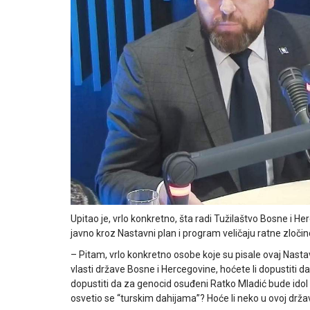
Upitao je, vrlo konkretno, šta radi Tužilaštvo Bosne i H
javno kroz Nastavni plan i program veličaju ratne zloči
– Pitam, vrlo konkretno osobe koje su pisale ovaj Nastav
vlasti države Bosne i Hercegovine, hoćete li dopustiti 
dopustiti da za genocid osuđeni Ratko Mladić bude idol 
osvetio se “turskim dahijama”? Hoće li neko u ovoj državi