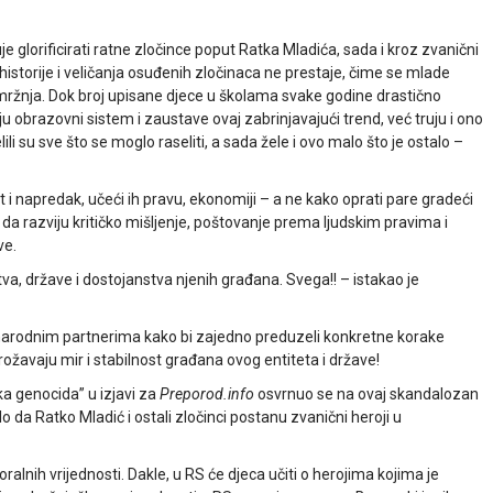
e glorificirati ratne zločince poput Ratka Mladića, sada i kroz zvanični
istorije i veličanja osuđenih zločinaca ne prestaje, čime se mlade
mržnja. Dok broj upisane djece u školama svake godine drastično
u obrazovni sistem i zaustave ovaj zabrinjavajući trend, već truju i ono
i su sve što se moglo raseliti, a sada žele i ovo malo što je ostalo –
 i napredak, učeći ih pravu, ekonomiji – a ne kako oprati pare gradeći
a razviju kritičko mišljenje, poštovanje prema ljudskim pravima i
ve.
a, države i dostojanstva njenih građana. Svega!! – istakao je
narodnim partnerima kako bi zajedno preduzeli konkretne korake
rožavaju mir i stabilnost građana ovog entiteta i države!
ka genocida” u izjavi za
Preporod.info
osvrnuo se na ovaj skandalozan
lo da Ratko Mladić i ostali zločinci postanu zvanični heroji u
lnih vrijednosti. Dakle, u RS će djeca učiti o herojima kojima je