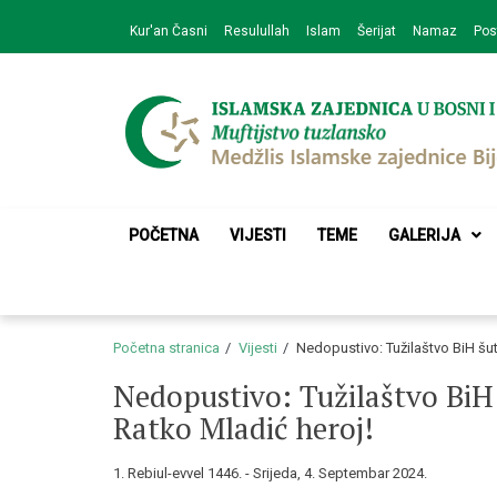
Skip
Skip
Kur'an Časni
Resulullah
Islam
Šerijat
Namaz
Pos
to
to
navigation
content
Medžlis Islamske 
Službena web prezentacija
POČETNA
VIJESTI
TEME
GALERIJA
Početna stranica
Vijesti
Nedopustivo: Tužilaštvo BiH šut
Nedopustivo: Tužilaštvo BiH 
Ratko Mladić heroj!
1. Rebiul-evvel 1446. - Srijeda, 4. Septembar 2024.