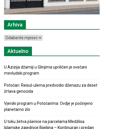
Arhiva
Arhiva
Aktuelno
U Azizija džamiji u Glinjima upriličen je svečani
mevludski program
Potočari: Reisul-ulema predvodio dženazu za deset
žrtava genocida
Vjerski program u Potočarima: Ovdje je počinjeno
planetarno zlo
U toku žetva pšenice na parcelama Medžlisa
Islamske zajednice Bijeljina – Kontinuiran i predan