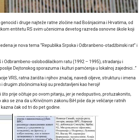
 genocid i druge najteže ratne zločine nad Bošnjacima i Hrvatima, od
kom entitetu RS svim učenicima devetog razreda osnovne škole koji
vedena je nova tema “Republika Srpska i Odbranbeno-otadžbinski rat” i
S i Odbrambeno-oslobodilačkom ratu (1992 – 1995), stradanju i
poslije Dejtonskog sporazuma i kulturi pamćenja u lokalnoj zajednici…”
ije VRS, ratna žarišta i njihov značaj, navedi ciljeve, strukturu i imena
 drugim zločincima koji su predstavljeni kao heroji!
i što prije očituje po ovom pitanju, jer je nedopustivo, protuzakonito,
o ako se zna da u Krivičnom zakonu BiH piše da je veličanje ratnih
 kazna čak od tri do pet godine.