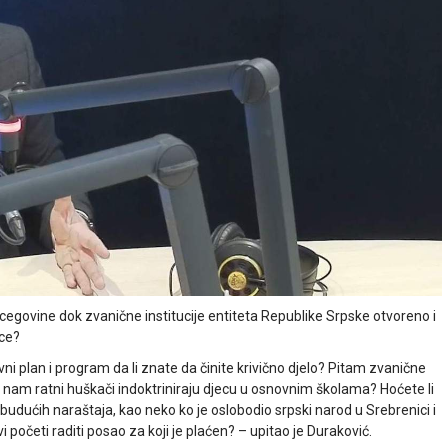
ercegovine dok zvanične institucije entiteta Republike Srpske otvoreno i
nce?
ni plan i program da li znate da činite krivično djelo? Pitam zvanične
da nam ratni huškači indoktriniraju djecu u osnovnim školama? Hoćete li
budućih naraštaja, kao neko ko je oslobodio srpski narod u Srebrenici i
 početi raditi posao za koji je plaćen? – upitao je Duraković.