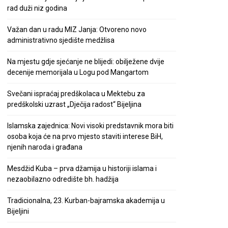
rad duži niz godina
Važan dan u radu MIZ Janja: Otvoreno novo
administrativno sjedište medžlisa
Na mjestu gdje sjećanje ne blijedi: obilježene dvije
decenije memorijala u Logu pod Mangartom
Svečani ispraćaj predškolaca u Mektebu za
predškolski uzrast „Dječija radost“ Bijeljina
Islamska zajednica: Novi visoki predstavnik mora biti
osoba koja će na prvo mjesto staviti interese BiH,
njenih naroda i građana
Mesdžid Kuba – prva džamija u historiji islama i
nezaobilazno odredište bh. hadžija
Tradicionalna, 23. Kurban-bajramska akademija u
Bijeljini