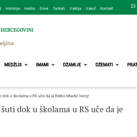
23.
t
Historija
Hadisi
Dove
Tarikati
Vaktija
Vakuf
Kontakt
zajednice Bijeljina
MEDŽLIS
IMAMI
DŽAMIJE
DŽEMATI
PRA
i dok u školama u RS uče da je Ratko Mladić heroj!
šuti dok u školama u RS uče da je