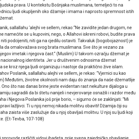
ljudska prava. U kontekstu Bošnjaka muslimana, temeljeći to na
ednicu ljudi okupljenih oko džamije i imama i naprosto spremnost istih
džemat.
anik, sallallahu ‘alejhi ve sellem, rekao:“Ne zavidite jedan drugom, ne
 namećite se u kupovini, nego, o Allahovi iskreni robovi, budite prava
ti podcijeniti, niti ga na cjedilu ostaviti. Takvaluk (bogobojaznost) je
ku zla da omalovažava svog brata muslimana. Sve što je vezano za
egov imetak i njegova čast.” (Muslim) U takvom ozračju džemat je
 i nacionalnog identiteta. Jer u društvenim odnosima džemat
 se kroz njega ljudi organizuju i nastoje da praktično žive islam.
v Poslanik, sallallahu alejhi ve sellem, je rekao: “Vjernici su kao
lim) Međutim, životne okolnosti nam daju do znanja da naše džematlije
 Ono što nas danas brine jeste evidentan rast nekulture dijaloga u
iju sagradili da bi štetu nanijeli i nevjerovanje osnažili i razdor među
aha i Njegova Poslanika još prije borio, – sigurno će se zaklinjati: “Mi
ravi lažljivci. Ti u njoj nemoj nikada molitvu obaviti! Džamija čiji su
ha zaista više zaslužuje da u njoj obavljaš molitvu. U njoj su ljudi koji
ste. (Et-Tevba, 107-108)
i sprovode različiti vidovi ibadeta, prije svega zajedničko obavljanje