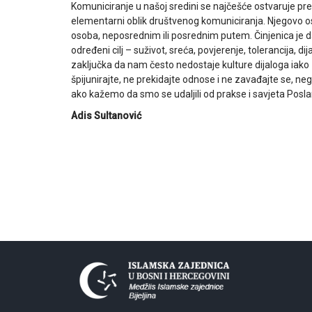
Komuniciranje u našoj sredini se najčešće ostvaruje pre
elementarni oblik društvenog komuniciranja. Njegovo o
osoba, neposrednim ili posrednim putem. Činjenica je 
određeni cilj – suživot, sreća, povjerenje, tolerancija,
zaključka da nam često nedostaje kulture dijaloga iako z
špijunirajte, ne prekidajte odnose i ne zavađajte se, neg
ako kažemo da smo se udaljili od prakse i savjeta Poslan
Adis Sultanović