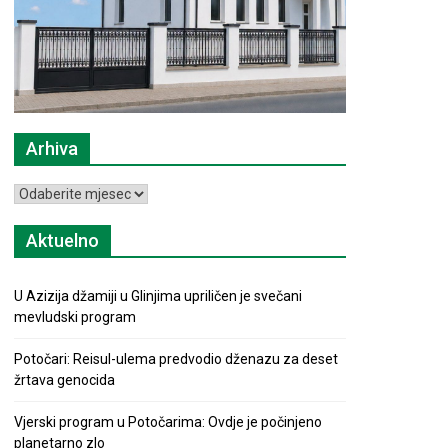
Arhiva
Arhiva
Aktuelno
U Azizija džamiji u Glinjima upriličen je svečani
mevludski program
Potočari: Reisul-ulema predvodio dženazu za deset
žrtava genocida
Vjerski program u Potočarima: Ovdje je počinjeno
planetarno zlo