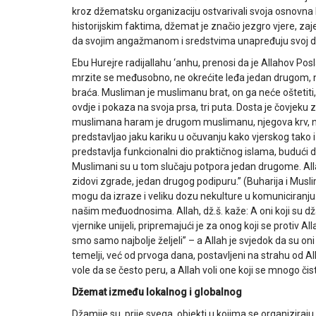
kroz džematsku organizaciju ostvarivali svoja osnovna 
historijskim faktima, džemat je značio jezgro vjere, zaj
da svojim angažmanom i sredstvima unapređuju svoj 
Ebu Hurejre radijallahu ‘anhu, prenosi da je Allahov Posl
mrzite se međusobno, ne okrećite leđa jedan drugom, ne
braća. Musliman je muslimanu brat, on ga neće oštetiti, ni
ovdje i pokaza na svoja prsa, tri puta. Dosta je čovje
muslimana haram je drugom muslimanu, njegova krv, nj
predstavljao jaku kariku u očuvanju kako vjerskog tako
predstavlja funkcionalni dio praktičnog islama, budući da
Muslimani su u tom slučaju potpora jedan drugome. Allaho
zidovi zgrade, jedan drugog podipuru.” (Buharija i Mus
mogu da izraze i veliku dozu nekulture u komuniciranju.
našim međuodnosima. Allah, dž.š. kaže: A oni koji su džam
vjernike unijeli, pripremajući je za onog koji se protiv All
smo samo najbolje željeli” – a Allah je svjedok da su oni p
temelji, već od prvoga dana, postavljeni na strahu od Alla
vole da se često peru, a Allah voli one koji se mnogo či
Džemat između lokalnog i globalnog
Džamije su, prije svega, objekti u kojima se organiziraju 