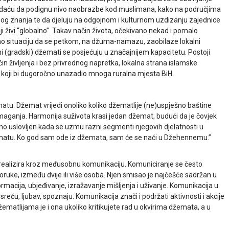
adaću da podignu nivo naobrazbe kod muslimana, kako na područjima
nog znanja te da djeluju na odgojnom i kulturnom uzdizanju zajednice
ji živi “globalno”. Takav način života, očekivano nekad i pomalo
amo situaciju da se petkom, na džuma-namazu, zaobilaze lokalni
i (gradski) džemati se posjećuju u značajnijem kapacitetu. Postoji
čin življenja i bez privrednog napretka, lokalna strana islamske
o, koji bi dugoročno unazadio mnoga ruralna mjesta BiH.
u. Džemat vrijedi onoliko koliko džematlije (ne)uspješno baštine
maganja. Harmonija suživota krasi jedan džemat, budući da je čovjek
no uslovljen kada se uzmu razni segmenti njegovih djelatnosti u
džematu. Ko god sam ode iz džemata, sam će se naći u Džehennemu.”
 realizira kroz međusobnu komunikaciju. Komuniciranje se često
ruke, između dvije ili više osoba. Njen smisao je najčešće sadržan u
ormacija, ubjeđivanje, izražavanje mišljenja i uživanje. Komunikacija u
reću, ljubav, spoznaju. Komunikacija znači i podržati aktivnosti i akcije
matlijama je i ona ukoliko kritikujete rad u okvirima džemata, a u