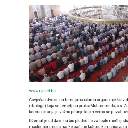
www.rijaset.ba
…
Čovječanstvo se na temeljima islama organizuje kroz dže
(dijaloga) koja se temelji na praksi Muhammeda, a.s. Za
komuniciranja je važno pitanje kojim ćemo se pozabavit
Džemat je od davnina bio plodno tlo za tople međulju
muslimani i muslimanke baštine kulturu komuniciranja 