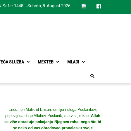
. Safer 1448. - Subota, 8. August 2026.
TEĆA SLUŽBA
MEKTEB
MLADI
Enes, ibn Malik el-Ensari, omiljeni sluga Poslanikov,
pripovijeda da je Allahov Poslanik, s.a.v.s., rekao:
Allah
se više obraduje pokajanju Njegova roba, nego što bi
se neko od vas obradovao pronalasku svoje