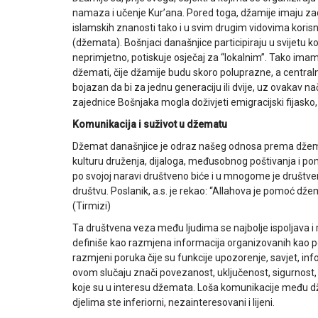
namaza i učenje Kur’ana. Pored toga, džamije imaju z
islamskih znanosti tako i u svim drugim vidovima koris
(džemata). Bošnjaci današnjice participiraju u svijetu ko
neprimjetno, potiskuje osječaj za “lokalnim”. Tako im
džemati, čije džamije budu skoro poluprazne, a centraln
bojazan da bi za jednu generaciju ili dvije, uz ovakav na
zajednice Bošnjaka mogla doživjeti emigracijski fijask
Komunikacija i suživot u džematu
Džemat današnjice je odraz našeg odnosa prema džemat
kulturu druženja, dijaloga, međusobnog poštivanja i po
po svojoj naravi društveno biće i u mnogome je društve
društvu. Poslanik, a.s. je rekao: “Allahova je pomoć 
(Tirmizi)
Ta društvena veza među ljudima se najbolje ispoljava i
definiše kao razmjena informacija organizovanih kao po
razmjeni poruka čije su funkcije upozorenje, savjet, inf
ovom slučaju znači povezanost, uključenost, sigurnost, s
koje su u interesu džemata. Loša komunikacije među dže
djelima ste inferiorni, nezainteresovani i lijeni.