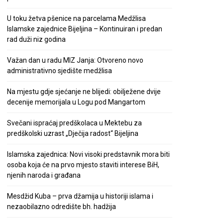
U toku žetva pšenice na parcelama Medžlisa
Islamske zajednice Bijeljina – Kontinuiran i predan
rad duži niz godina
Važan dan u radu MIZ Janja: Otvoreno novo
administrativno sjedište medžlisa
Na mjestu gdje sjećanje ne blijedi: obilježene dvije
decenije memorijala u Logu pod Mangartom
Svečani ispraćaj predškolaca u Mektebu za
predškolski uzrast „Dječija radost“ Bijeljina
Islamska zajednica: Novi visoki predstavnik mora biti
osoba koja će na prvo mjesto staviti interese BiH,
njenih naroda i građana
Mesdžid Kuba – prva džamija u historiji islama i
nezaobilazno odredište bh. hadžija