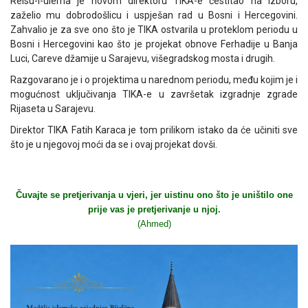
Reisu-l-ulema je novom direktoru TIKA-e čestitao na izboru,
zaželio mu dobrodošlicu i uspješan rad u Bosni i Hercegovini.
Zahvalio je za sve ono što je TIKA ostvarila u proteklom periodu u
Bosni i Hercegovini kao što je projekat obnove Ferhadije u Banja
Luci, Careve džamije u Sarajevu, višegradskog mosta i drugih.
Razgovarano je i o projektima u narednom periodu, među kojim je i
mogućnost uključivanja TIKA-e u završetak izgradnje zgrade
Rijaseta u Sarajevu.
Direktor TIKA Fatih Karaca je tom prilikom istako da će učiniti sve
što je u njegovoj moći da se i ovaj projekat dovši.
Čuvajte se pretjerivanja u vjeri, jer uistinu ono što je uništilo one
prije vas je pretjerivanje u njoj.
(Ahmed)