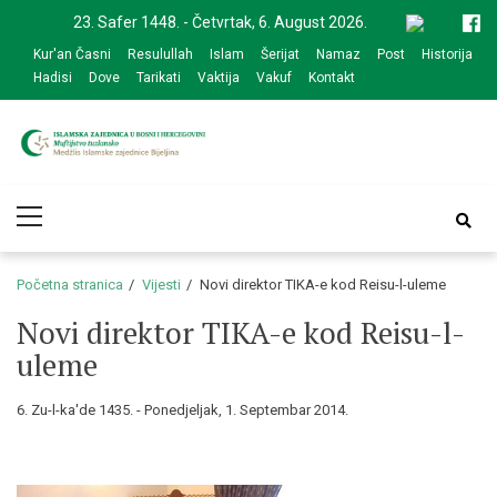
Skip
Skip
23. Safer 1448. - Četvrtak, 6. August 2026.
to
to
Kur'an Časni
Resulullah
Islam
Šerijat
Namaz
Post
Historija
navigation
content
Hadisi
Dove
Tarikati
Vaktija
Vakuf
Kontakt
Medžlis Islamske
Službena web prezentacija
Primary
zajednice Bijeljina
Menu
Početna stranica
Vijesti
Novi direktor TIKA-e kod Reisu-l-uleme
Novi direktor TIKA-e kod Reisu-l-
uleme
6. Zu-l-ka'de 1435. - Ponedjeljak, 1. Septembar 2014.