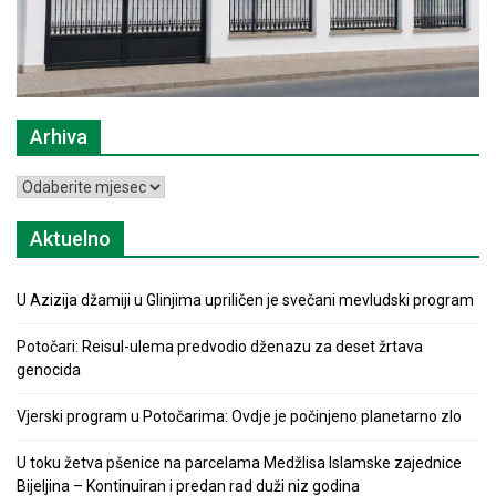
Arhiva
Arhiva
Aktuelno
U Azizija džamiji u Glinjima upriličen je svečani mevludski program
Potočari: Reisul-ulema predvodio dženazu za deset žrtava
genocida
Vjerski program u Potočarima: Ovdje je počinjeno planetarno zlo
U toku žetva pšenice na parcelama Medžlisa Islamske zajednice
Bijeljina – Kontinuiran i predan rad duži niz godina