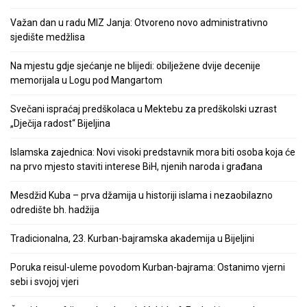
Važan dan u radu MIZ Janja: Otvoreno novo administrativno
sjedište medžlisa
Na mjestu gdje sjećanje ne blijedi: obilježene dvije decenije
memorijala u Logu pod Mangartom
Svečani ispraćaj predškolaca u Mektebu za predškolski uzrast
„Dječija radost“ Bijeljina
Islamska zajednica: Novi visoki predstavnik mora biti osoba koja će
na prvo mjesto staviti interese BiH, njenih naroda i građana
Mesdžid Kuba – prva džamija u historiji islama i nezaobilazno
odredište bh. hadžija
Tradicionalna, 23. Kurban-bajramska akademija u Bijeljini
Poruka reisul-uleme povodom Kurban-bajrama: Ostanimo vjerni
sebi i svojoj vjeri