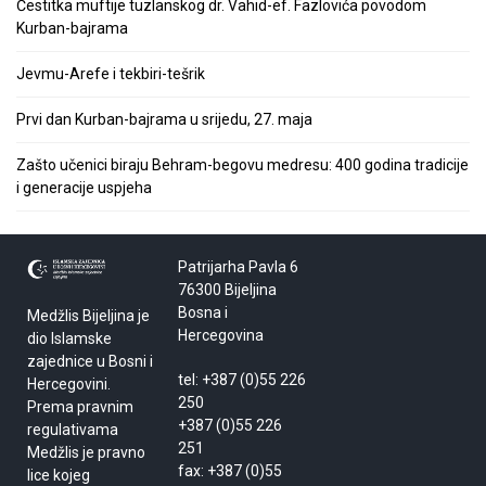
Čestitka muftije tuzlanskog dr. Vahid-ef. Fazlovića povodom
Kurban-bajrama
Jevmu-Arefe i tekbiri-tešrik
Prvi dan Kurban-bajrama u srijedu, 27. maja
Zašto učenici biraju Behram-begovu medresu: 400 godina tradicije
i generacije uspjeha
Patrijarha Pavla 6
76300 Bijeljina
Bosna i
Medžlis Bijeljina je
Hercegovina
dio Islamske
zajednice u Bosni i
tel: +387 (0)55 226
Hercegovini.
250
Prema pravnim
+387 (0)55 226
regulativama
251
Medžlis je pravno
fax: +387 (0)55
lice kojeg