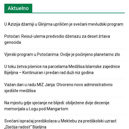
Aktuelno
U Azizija džamiji u Glinjima upriličen je svečani mevludski program
Potočari: Reisul-ulema predvodio dženazu za deset žrtava
genocida
Vjerski program u Potočarima: Ovdje je počinjeno planetarno zlo
U toku žetva pšenice na parcelama Medžlisa Islamske zajednice
Bijeljina – Kontinuiran i predan rad duži niz godina
Važan dan u radu MIZ Janja: Otvoreno novo administrativno
sjedište medžlisa
Na mjestu gdje sjećanje ne blijedi: obilježene dvije decenije
memorijala u Logu pod Mangartom
Svečani ispraćaj predškolaca u Mektebu za predškolski uzrast
„Dječija radost“ Bijeljina