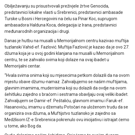
Obilježavanju su prisustvovali preživjele žrtve Genocida,
predstavnici lokalne vlasti u Srebrenici, predstavnici ambasade
Turske u Bosni i Hercegovini na čelu sa Pinar Koc, suprugom
ambasadora Halduna Koca, delegacija iz Irana, predstavnici
međunarodnih organizacija i drugi.
Danas je hutbu na musalli u Memorijalnom centru kazivao muftija
tuzlanski Vahid-ef. Fazlović. Muftija Fazlović je kazao da je ovo 27.
džuma koja je u ovoj godini klanjana na musalli u Memorijalnom
centru, te se zahvalio svima koji dolaze na ovaj ibadet u
Memorijalni centar.
“Hvala svima onima koji su mjesecima petkom dolazili da na ovom
mjestu obave džumu-namaz. Zahvaljujemo se našim muftijama,
glavnim imamima, muderrisima koji su dolazili da ovdje na ovom
šehitluku zajedno s braćom i sestrama obavljaju ovaj veliki ibadet.
Zahvaljujem se Damir-ef. Peštaliću, glavnom imamu i Faruk-ef.
Hasanoviću, imamu u džematu Potočari na uloženom trudu da se
organizira ova džuma, a Muftijstvo tuzlansko je zajedno sa
Medžlisom IZ-e Srebrenica pokrenulo ovu inicijativu i istrajat ćemo
u tome, ako Bog da.