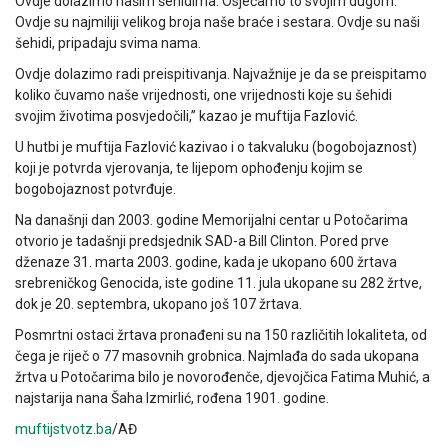
Ovdje dolazimo našim šehidima. Osjećamo to svojim dugom.
Ovdje su najmiliji velikog broja naše braće i sestara. Ovdje su naši
šehidi, pripadaju svima nama.
Ovdje dolazimo radi preispitivanja. Najvažnije je da se preispitamo
koliko čuvamo naše vrijednosti, one vrijednosti koje su šehidi
svojim životima posvjedočili,” kazao je muftija Fazlović.
U hutbi je muftija Fazlović kazivao i o takvaluku (bogobojaznost)
koji je potvrda vjerovanja, te lijepom ophođenju kojim se
bogobojaznost potvrđuje.
Na današnji dan 2003. godine Memorijalni centar u Potočarima
otvorio je tadašnji predsjednik SAD-a Bill Clinton. Pored prve
dženaze 31. marta 2003. godine, kada je ukopano 600 žrtava
srebreničkog Genocida, iste godine 11. jula ukopane su 282 žrtve,
dok je 20. septembra, ukopano još 107 žrtava.
Posmrtni ostaci žrtava pronađeni su na 150 različitih lokaliteta, od
čega je riječ o 77 masovnih grobnica. Najmlađa do sada ukopana
žrtva u Potočarima bilo je novorođenče, djevojčica Fatima Muhić, a
najstarija nana Šaha Izmirlić, rođena 1901. godine.
muftijstvotz.ba
/AĐ