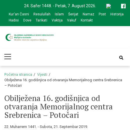
Skip
Skip
24. Safer 1448. - Petak, 7. August 2026.
to
to
Kur'an Časni
Resulullah
Islam
Šerijat
Namaz
Post
Historija
navigation
content
Hadisi
Dove
Tarikati
Vaktija
Vakuf
Kontakt
Medžlis Islamske
Službena web prezentacija
Primary
zajednice Bijeljina
Menu
Početna stranica
Vijesti
Obilježena 16. godišnjica od otvaranja Memorijalnog centra Srebrenica
– Potočari
Obilježena 16. godišnjica od
otvaranja Memorijalnog centra
Srebrenica – Potočari
22. Muharrem 1441. - Subota, 21. Septembar 2019.