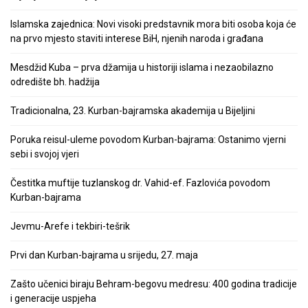
Islamska zajednica: Novi visoki predstavnik mora biti osoba koja će
na prvo mjesto staviti interese BiH, njenih naroda i građana
Mesdžid Kuba – prva džamija u historiji islama i nezaobilazno
odredište bh. hadžija
Tradicionalna, 23. Kurban-bajramska akademija u Bijeljini
Poruka reisul-uleme povodom Kurban-bajrama: Ostanimo vjerni
sebi i svojoj vjeri
Čestitka muftije tuzlanskog dr. Vahid-ef. Fazlovića povodom
Kurban-bajrama
Jevmu-Arefe i tekbiri-tešrik
Prvi dan Kurban-bajrama u srijedu, 27. maja
Zašto učenici biraju Behram-begovu medresu: 400 godina tradicije
i generacije uspjeha